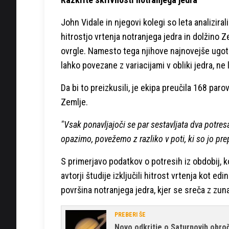
John Vidale in njegovi kolegi so leta analizir
hitrostjo vrtenja notranjega jedra in dolžino 
ovrgle. Namesto tega njihove najnovejše ugot
lahko povezane z variacijami v obliki jedra, ne l
Da bi to preizkusili, je ekipa preučila 168 par
Zemlje.
"Vsak ponavljajoči se par sestavljata dva potres
opazimo, povežemo z razliko v poti, ki so jo pre
S primerjavo podatkov o potresih iz obdobij, k
avtorji študije izključili hitrost vrtenja kot 
površina notranjega jedra, kjer se sreča z zu
PREBERI ŠE
Novo odkritje o Saturnovih obro