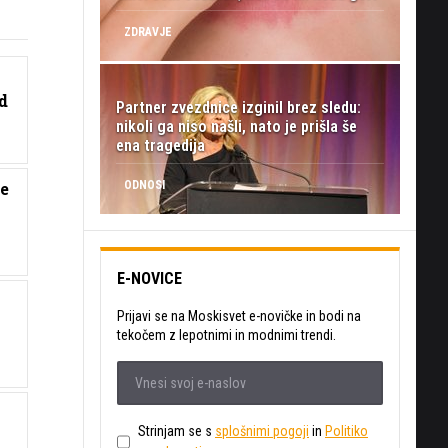
ZDRAVJE
d
Partner zvezdnice izginil brez sledu:
nikoli ga niso našli, nato je prišla še
ena tragedija
e
ODNOSI
E-NOVICE
Prijavi se na Moskisvet e-novičke in bodi na
tekočem z lepotnimi in modnimi trendi.
Strinjam se s
splošnimi pogoji
in
Politiko