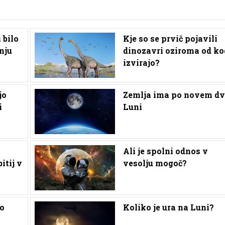
 bilo
Kje so se prvič pojavili
nju
dinozavri oziroma od ko
izvirajo?
jo
Zemlja ima po novem dv
i
Luni
Ali je spolni odnos v
itij v
vesolju mogoč?
ko
Koliko je ura na Luni?