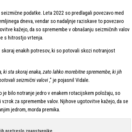
ali seizmične podatke. Leta 2022 so predlagali povezavo med
Zemljinega dneva, vendar so nadaljnje raziskave to povezavo
ovitve kažejo, da so spremembe v obnašanju seizmičnih valov
e s hitrostjo vrtenja.
ov skoraj enakih potresov, ki so potovali skozi notranjost
a, ki sta skoraj enaka, zato lahko morebitne spremembe, ki jih
potovali seizmični valovi
," je pojasnil Vidale.
o je bilo notranje jedro v enakem rotacijskem položaju, so
edini vzrok za spremembe valov. Njihove ugotovitve kažejo, da se
nanjim jedrom, morda premika.
čih pretreslo znanstvenike