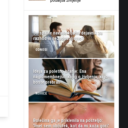
podaljša življenje
So spalne navade ključni dejavnik za
razhod in nezadovoljstvo?
ODNOSI
Ideja za poletno branje: Ena
najpomembnejših knjig o življenju, ki jo
boste prebrali
NOVICE
Bolečina ga je priklenila na posteljo:
'Imel sem občutek, kot da mi koža gori'