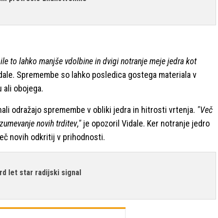
bile to lahko manjše vdolbine in dvigi notranje meje jedra kot
 Vidale. Spremembe so lahko posledica gostega materiala v
 ali obojega.
nali odražajo spremembe v obliki jedra in hitrosti vrtenja.
"Več
azumevanje novih trditev
,
"
je opozoril Vidale. Ker notranje jedro
eč novih odkritij v prihodnosti.
rd let star radijski signal