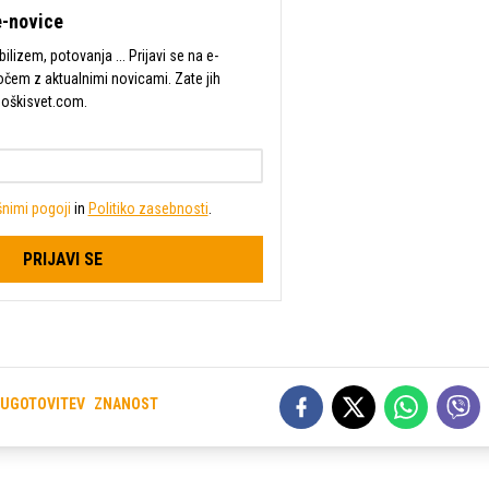
-novice
lizem, potovanja ... Prijavi se na e-
očem z aktualnimi novicami. Zate jih
Moškisvet.com.
nimi pogoji
in
Politiko zasebnosti
.
PRIJAVI SE
UGOTOVITEV
ZNANOST