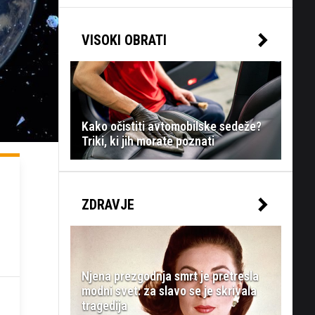
VISOKI OBRATI
Kako očistiti avtomobilske sedeže?
Triki, ki jih morate poznati
ZDRAVJE
Njena prezgodnja smrt je pretresla
modni svet: za slavo se je skrivala
tragedija