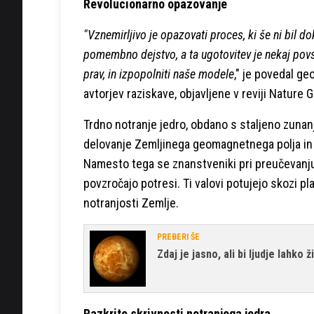
Revolucionarno opazovanje
"Vznemirljivo je opazovati proces, ki še ni bil
pomembno dejstvo, a ta ugotovitev je nekaj pov
prav, in izpopolniti naše modele
," je povedal ge
avtorjev raziskave, objavljene v reviji Nature
Trdno notranje jedro, obdano s staljeno zunanj
delovanje Zemljinega geomagnetnega polja in
Namesto tega se znanstveniki pri preučevanju 
povzročajo potresi. Ti valovi potujejo skozi pla
notranjosti Zemlje.
PREBERI ŠE
Zdaj je jasno, ali bi ljudje lahko ž
Razkrite skrivnosti notranjega jedra