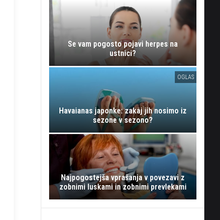
Se vam pogosto pojavi herpes na
ustnici?
OGLAS
Havaianas japonke: zakaj jih nosimo iz
sezone v sezono?
Najpogostejša vprašanja v povezavi z
zobnimi luskami in zobnimi prevlekami