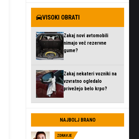
VISOKI OBRATI
Zakaj novi avtomobili
nimajo več rezervne
gume?
Zakaj nekateri vozniki na
vzvratno ogledalo
privežejo belo krpo?
NAJBOLJ BRANO
ZDRAVJE