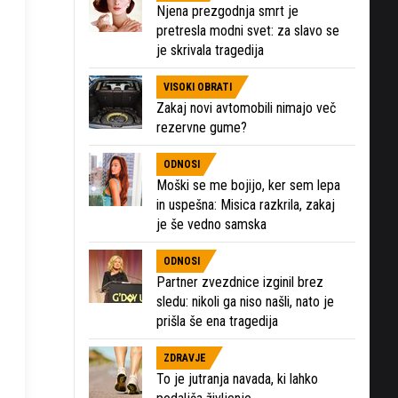
Njena prezgodnja smrt je
pretresla modni svet: za slavo se
je skrivala tragedija
VISOKI OBRATI
Zakaj novi avtomobili nimajo več
rezervne gume?
ODNOSI
Moški se me bojijo, ker sem lepa
in uspešna: Misica razkrila, zakaj
je še vedno samska
ODNOSI
Partner zvezdnice izginil brez
sledu: nikoli ga niso našli, nato je
prišla še ena tragedija
ZDRAVJE
To je jutranja navada, ki lahko