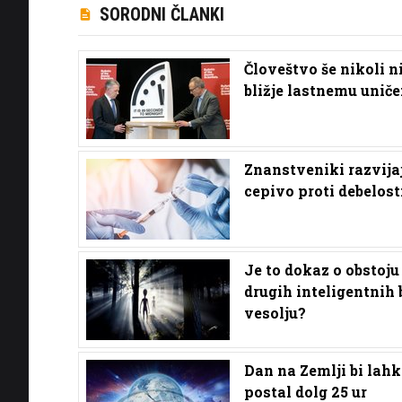
SORODNI ČLANKI
Človeštvo še nikoli ni
bližje lastnemu uniče
Znanstveniki razvija
cepivo proti debelost
Je to dokaz o obstoju
drugih inteligentnih b
vesolju?
Dan na Zemlji bi lah
postal dolg 25 ur