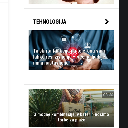
TEHNOLOGIJA
Ta skrita funkcija na telefonu vam
lahko reši življenje – večina ljudi je
nima nastavljene
OGLAS
3 modne kombinacije, v katerih nosimo
torbe za plažo