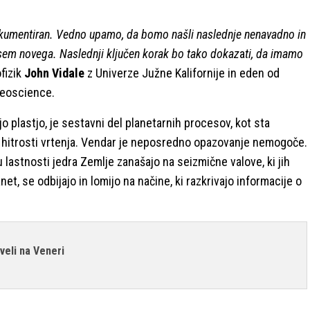
 dokumentiran. Vedno upamo, da bomo našli naslednje nenavadno in
sem novega. Naslednji ključen korak bo tako dokaz
a
ti, da imamo
ofizik
John Vidale
z Univerze Južne Kalifornije in eden od
 Geoscience.
o plastjo, je sestavni del planetarnih procesov, kot sta
 hitrosti vrtenja. Vendar je neposredno opazovanje nemogoče.
lastnosti jedra Zemlje zanašajo na seizmične valove, ki jih
net, se odbijajo in lomijo na načine, ki razkrivajo informacije o
iveli na Veneri