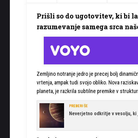
Prišli so do ugotovitev, ki bi 
razumevanje samega srca naše
Zemljino notranje jedro je precej bolj dinamičn
vrtenja, ampak tudi svojo obliko. Nova raziskav
planeta, je razkrila subtilne premike v strukt
PREBERI ŠE
Neverjetno odkritje v vesolju, ki