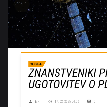
VESOLJE
ZNANSTVENIKI P
UGOTOVITEV O P
E.R.
17. 02. 2025 04.00
0