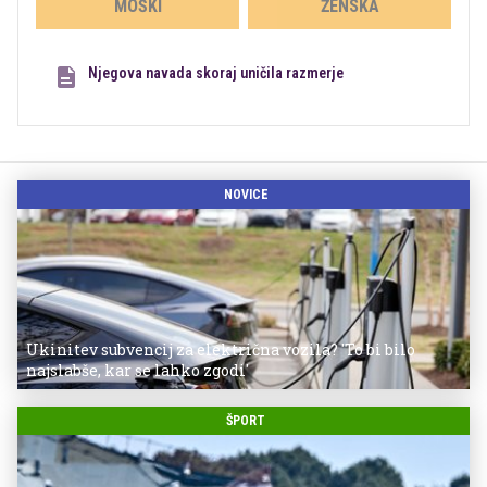
MOŠKI
ŽENSKA
Njegova navada skoraj uničila razmerje
NOVICE
Ukinitev subvencij za električna vozila? 'To bi bilo
najslabše, kar se lahko zgodi'
ŠPORT