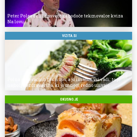
Peter Poles delil nasvete za bodoče tekmovalce kviza
Na lovu
VIZITA.SI
Polna je nevarnih toksinov, a jo imamo vsi radi: to je
najbolj nezdrava riba, ki jo mnogi redno uživajo
OKUSNO.JE