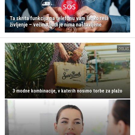
Ta skrita funkcija na telefonu vam lahko reši
življenje – večina ljudi je nima nastavljene
OGLAS
3 modne kombinacije, v katerih nosimo torbe za plažo