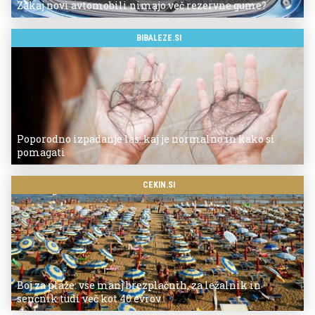
Zakaj novi avtomobili nimajo več rezervne gume?
BIBALEZE.SI
Poporodno izpadanje las: kaj je normalno in kako si
pomagati
CEKIN.SI
Boj za plaže: vse manj brezplačnih, za ležalnik in
senčnik tudi več kot 40 evrov