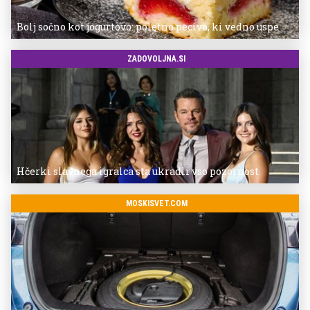
Bolj sočno kot jogurtovo: poletno pecivo, ki vedno uspe
ZADOVOLJNA.SI
Hčerki slavnega igralca sta ukradli vso pozornost
MOSKISVET.COM