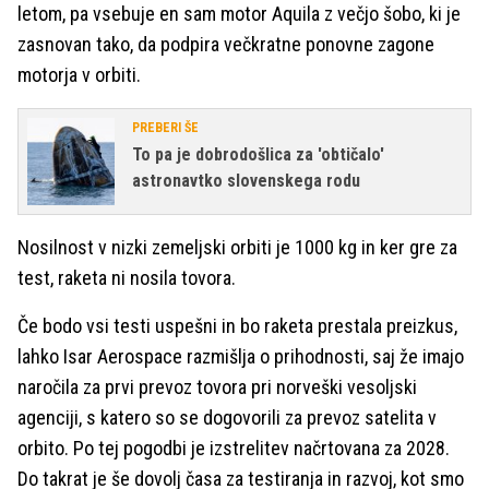
letom, pa vsebuje en sam motor Aquila z večjo šobo, ki je
zasnovan tako, da podpira večkratne ponovne zagone
motorja v orbiti.
PREBERI ŠE
To pa je dobrodošlica za 'obtičalo'
astronavtko slovenskega rodu
Nosilnost v nizki zemeljski orbiti je 1000 kg in ker gre za
test, raketa ni nosila tovora.
Če bodo vsi testi uspešni in bo raketa prestala preizkus,
lahko Isar Aerospace razmišlja o prihodnosti, saj že imajo
naročila za prvi prevoz tovora pri norveški vesoljski
agenciji, s katero so se dogovorili za prevoz satelita v
orbito. Po tej pogodbi je izstrelitev načrtovana za 2028.
Do takrat je še dovolj časa za testiranja in razvoj, kot smo