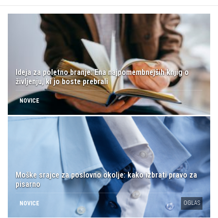
Ideja za poletno branje: Ena najpomembnejših knjig o
življenju, ki jo boste prebrali
NOVICE
Moške srajce za poslovno okolje: kako izbrati pravo za
pisarno
OGLAS
NOVICE