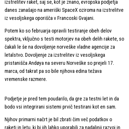
izstrelitev raket, saj se, kot je znano, evropska podjetja
danes zanašajo na ameriški SpaceX oziroma na izstrelitve
iz vesoljskega oporišča v Francoski Gvajani.
Potem ko so februarja opravili testiranje obeh delov
spektra, vključno s testi motorjev na obeh delih rakete, so
čakali le še na dovoljenje norveške vladne agencije za
letalstvo. Dovoljenje za izstrelitev iz vesoljskega
pristanišča Andøya na severu Norveške so prejeli 17.
marca, od takrat pa so bile njihova edina težava
vremenske razmere.
Podjetje je pred tem poudarilo, da gre za testni let in da
bodo vsi integrirani sistemi prvič testirani kot en sam.
Njihov primarni načrt je bil zbrati čim več podatkov o
raketi in letu, ki bi jih lahko uporabili za nadaljnji razvoj in