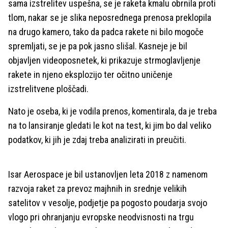
sama izstrelitev uspešna, se je raketa kmalu obrnila proti
tlom, nakar se je slika neposrednega prenosa preklopila
na drugo kamero, tako da padca rakete ni bilo mogoče
spremljati, se je pa pok jasno slišal. Kasneje je bil
objavljen videoposnetek, ki prikazuje strmoglavljenje
rakete in njeno eksplozijo ter očitno uničenje
izstrelitvene ploščadi.
Nato je oseba, ki je vodila prenos, komentirala, da je treba
na to lansiranje gledati le kot na test, ki jim bo dal veliko
podatkov, ki jih je zdaj treba analizirati in preučiti.
Isar Aerospace je bil ustanovljen leta 2018 z namenom
razvoja raket za prevoz majhnih in srednje velikih
satelitov v vesolje, podjetje pa pogosto poudarja svojo
vlogo pri ohranjanju evropske neodvisnosti na trgu