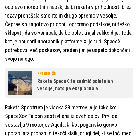
odpravo morebitnih napak, da bi raketa v prihodnosti brez
težav prenašala satelite in drugo opremo v vesolje.
Čeprav so zagotovo pridobili ogromno podatkov, ni težko
sklepati, da so vsi upali, da bo polet trajal veliko dlje. Toda
kot je poudaril uporabnik platforme X, je tudi SpaceX
potreboval več poskusov, preden jim je uspelo dokončati
svojo nalogo.
PREBERI ŠE
Raketa SpaceX že sedmič poletela v
vesolje, nato pa eksplodirala
Raketa Spectrum je visoka 28 metrov in je tako kot
SpaceXov Falcon sestavljena iz dveh delov. Prvi del
sestavlja 9 motorjev Aquila, ki kot pogonsko gorivo
uporabljata propan in tekoči kisik, drugi del, ki se loči med