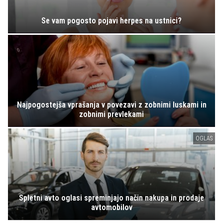
Se vam pogosto pojavi herpes na ustnici?
Najpogostejša vprašanja v povezavi z zobnimi luskami in
zobnimi prevlekami
OGLAS
Spletni avto oglasi spreminjajo način nakupa in prodaje
avtomobilov