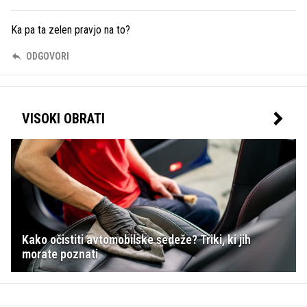
Ka pa ta zelen pravjo na to?
ODGOVORI
VISOKI OBRATI
Kako očistiti avtomobilske sedeže? Triki, ki jih
morate poznati