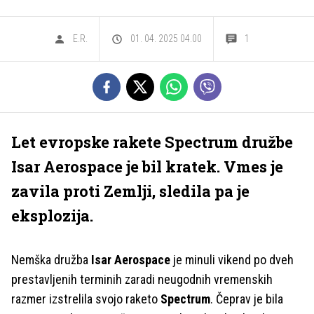
E.R.
01. 04. 2025 04.00
1
Let evropske rakete Spectrum družbe
Isar Aerospace je bil kratek. Vmes je
zavila proti Zemlji, sledila pa je
eksplozija.
Nemška družba
Isar Aerospace
je minuli vikend po dveh
prestavljenih terminih zaradi neugodnih vremenskih
razmer izstrelila svojo raketo
Spectrum
. Čeprav je bila