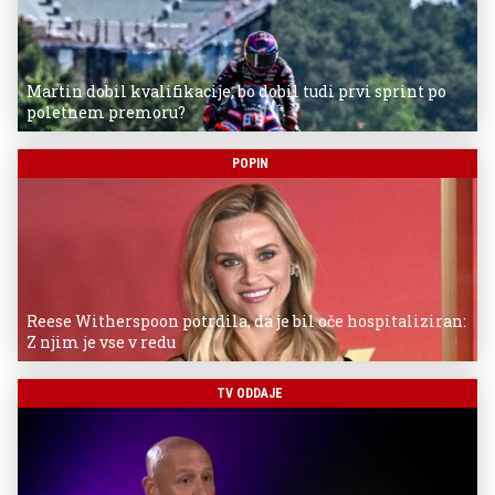
Martin dobil kvalifikacije, bo dobil tudi prvi sprint po
poletnem premoru?
POPIN
Reese Witherspoon potrdila, da je bil oče hospitaliziran:
Z njim je vse v redu
TV ODDAJE