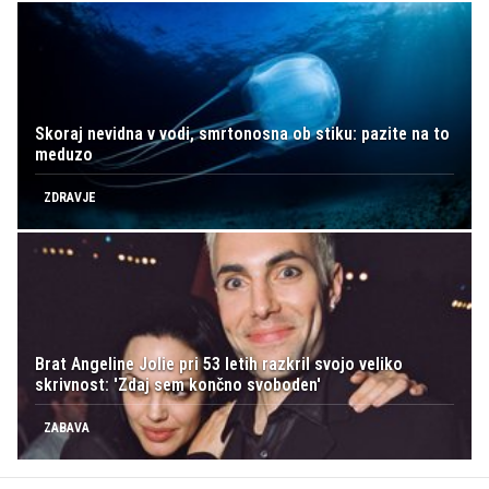
Skoraj nevidna v vodi, smrtonosna ob stiku: pazite na to
meduzo
ZDRAVJE
Brat Angeline Jolie pri 53 letih razkril svojo veliko
skrivnost: 'Zdaj sem končno svoboden'
ZABAVA