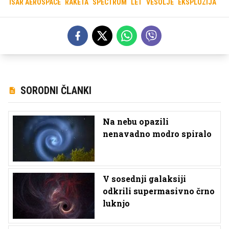
ISAR AEROSPACE
RAKETA
SPECTRUM
LET
VESOLJE
EKSPLOZIJA
SORODNI ČLANKI
Na nebu opazili
nenavadno modro spiralo
V sosednji galaksiji
odkrili supermasivno črno
luknjo