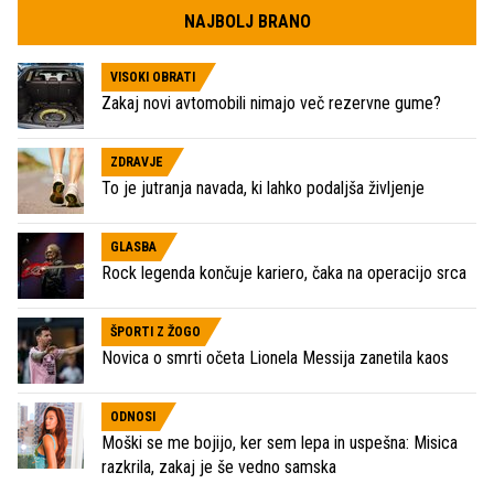
NAJBOLJ BRANO
VISOKI OBRATI
Zakaj novi avtomobili nimajo več rezervne gume?
ZDRAVJE
To je jutranja navada, ki lahko podaljša življenje
GLASBA
Rock legenda končuje kariero, čaka na operacijo srca
ŠPORTI Z ŽOGO
Novica o smrti očeta Lionela Messija zanetila kaos
ODNOSI
Moški se me bojijo, ker sem lepa in uspešna: Misica
razkrila, zakaj je še vedno samska