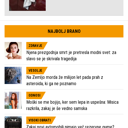
NAJBOLJ BRANO
ZDRAVJE
Njena prezgodnja smrt je pretresla modni svet: za
slavo se je skrivala tragedija
VESOLJE
Na Zemljo morda že milijon let pada prah z
asteroida, ki ga ne poznamo
ODNOSI
Moški se me bojijo, ker sem lepa in uspešna: Misica
razkrila, zakaj je še vedno samska
VISOKI OBRATI
Zakaj novi avtomobili nimajo več rezervne gume?