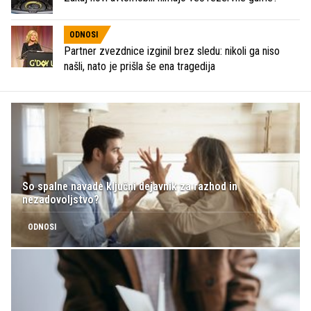
ODNOSI
Partner zvezdnice izginil brez sledu: nikoli ga niso
našli, nato je prišla še ena tragedija
So spalne navade ključni dejavnik za razhod in
nezadovoljstvo?
ODNOSI