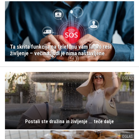
Ta skrita funkcija na telefonu vam lahko reši
življenje – večina ljudi je nima nastavljene
OGLAS
Postali ste družina in življenje ... teče dalje
OGLAS