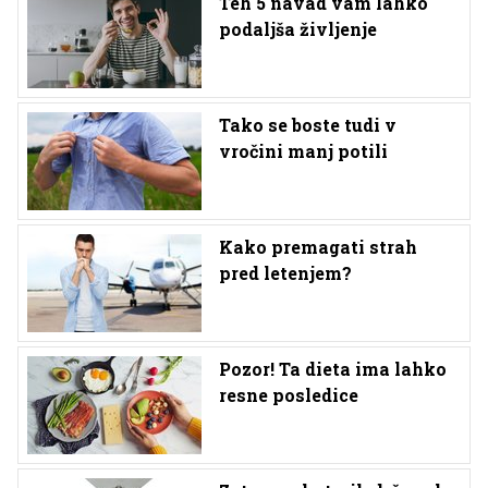
Teh 5 navad vam lahko
podaljša življenje
Tako se boste tudi v
vročini manj potili
Kako premagati strah
pred letenjem?
Pozor! Ta dieta ima lahko
resne posledice