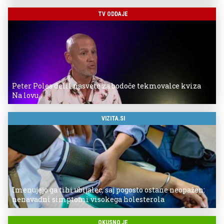
TV ODDAJE
Peter Poles delil nasvete za bodoče tekmovalce kviza
Na lovu
VIZITA.SI
Imenujejo ga tihi ubijalec, saj pogosto ostane neopažen:
nenavadni simptomi visokega holesterola
OKUSNO.JE