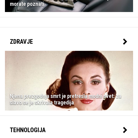
morate poznati
ZDRAVJE
Njena prezgodnja smrt je pretresla modni svet: za
slavo se je skrivala tragedija
TEHNOLOGIJA