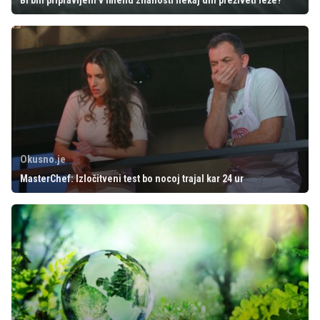
Bi bili pripravljeni v imenu znanosti nekaj dni preživeti leže?
Okusno.je
MasterChef: Izločitveni test bo nocoj trajal kar 24 ur