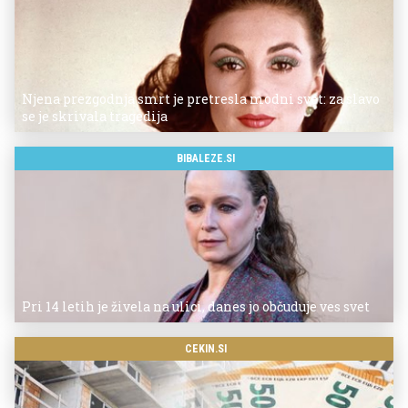
Njena prezgodnja smrt je pretresla modni svet: za slavo
se je skrivala tragedija
BIBALEZE.SI
Pri 14 letih je živela na ulici, danes jo občuduje ves svet
CEKIN.SI