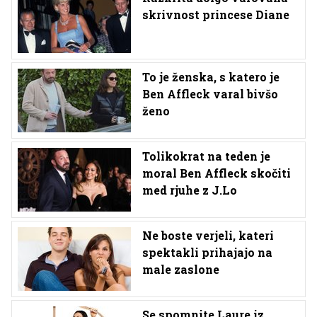
skrivnost princese Diane
To je ženska, s katero je
Ben Affleck varal bivšo
ženo
Tolikokrat na teden je
moral Ben Affleck skočiti
med rjuhe z J.Lo
Ne boste verjeli, kateri
spektakli prihajajo na
male zaslone
Se spomnite Laure iz