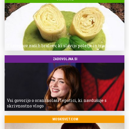
7 receptov naših bralcev, ki slavijo poletje in tradicijo
ZADOVOLJNA.SI
Vsi govorijo o oranžnolasi lepotici, ki navdušuje s
skrivnostno vlogo
MOSKISVET.COM