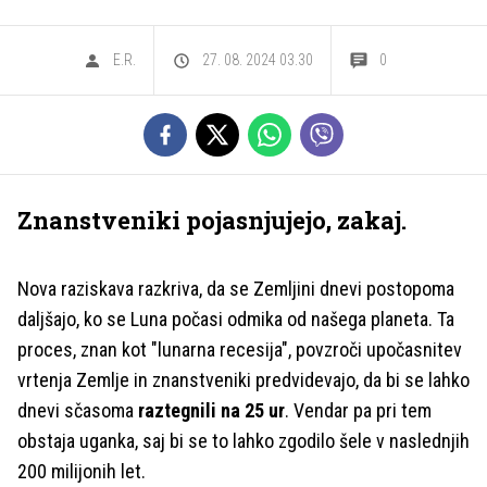
E.R.
27. 08. 2024 03.30
0
Znanstveniki pojasnjujejo, zakaj.
Nova raziskava razkriva, da se Zemljini dnevi postopoma
daljšajo, ko se Luna počasi odmika od našega planeta. Ta
proces, znan kot "lunarna recesija", povzroči upočasnitev
vrtenja Zemlje in znanstveniki predvidevajo, da bi se lahko
dnevi sčasoma
raztegnili na 25 ur
. Vendar pa pri tem
obstaja uganka, saj bi se to lahko zgodilo šele v naslednjih
200 milijonih let.