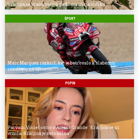
Vročina se vrača, večjih padavin ni na vidiku
ŠPORT
Marc Marquez razkril, kaj je botrovalo k slabemu
rezultatu na sprintu
POPIN
Parvani Violet ostro o Ariani Grande: 'Kraljica se ni
vrnila. Kraljica je zelo bolna'