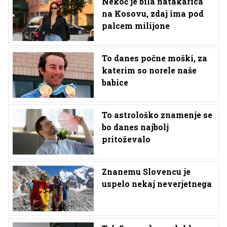
Nekoč je bila natakarica
na Kosovu, zdaj ima pod
palcem milijone
To danes počne moški, za
katerim so norele naše
babice
To astrološko znamenje se
bo danes najbolj
pritoževalo
Znanemu Slovencu je
uspelo nekaj neverjetnega