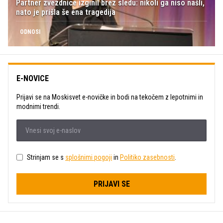
Partner zvezdnice izginil brez sledu: nikoli ga niso našli,
nato je prišla še ena tragedija
ODNOSI
E-NOVICE
Prijavi se na Moskisvet e-novičke in bodi na tekočem z lepotnimi in
modnimi trendi.
Strinjam se s
splošnimi pogoji
in
Politiko zasebnosti
.
PRIJAVI SE