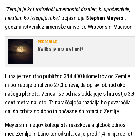
"Zemlja je kot rotirajoči umetnostni drsalec, ki upočasnjuje,
medtem ko izteguje roke
," pojasnjuje
Stephen Meyers
,
geoznanstvenik z ameriške univerze Wisconsin-Madison.
PREBERI ŠE
Koliko je ura na Luni?
Luna je trenutno približno 384.400 kilometrov od Zemlje
in potrebuje približno 27,3 dneva, da opravi obhod okoli
našega planeta. Vendar se od nas oddaljuje s hitrostjo 3,8
centimetra na leto. Ta naraščajoča razdalja bo povzročila
daljšo orbitalno dobo in počasnejšo rotacijo Zemlje.
Meyers in njegov kolega sta raziskovala globok odnos
med Zemljo in Luno ter odkrila, da je pred 1,4 milijarde let