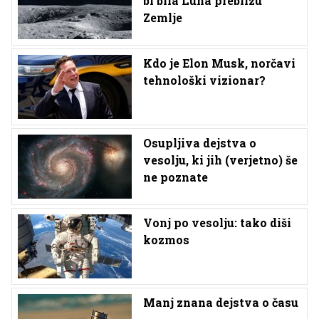
bi bila Luna preblizu
Zemlje
Kdo je Elon Musk, norčavi
tehnološki vizionar?
Osupljiva dejstva o
vesolju, ki jih (verjetno) še
ne poznate
Vonj po vesolju: tako diši
kozmos
Manj znana dejstva o času