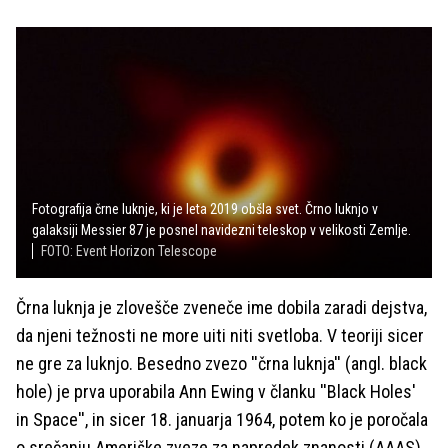
Fotografija črne luknje, ki je leta 2019 obšla svet. Črno luknjo v
galaksiji Messier 87 je posnel navidezni teleskop v velikosti Zemlje.
FOTO: Event Horizon Telescope
Črna luknja je zlovešče zveneče ime dobila zaradi dejstva,
da njeni težnosti ne more uiti niti svetloba. V teoriji sicer
ne gre za luknjo. Besedno zvezo ''črna luknja'' (angl. black
hole) je prva uporabila Ann Ewing v članku ''Black Holes'
in Space'', in sicer 18. januarja 1964, potem ko je poročala
o srečanju Ameriške zveze za napredek znanosti (AAAS).