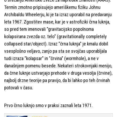
Termin zmotno pripisujejo ameriškemu fiziku Johnu
Archibaldu Wheelerju, ki je ta izraz uporabil na predavanju
leta 1967. Zgostitev mase, kar je v astrofiziki črna luknja,
so pred tem imenovali "gravitacijsko popolnoma
kolapsirana zvezda oz. telo" (gravitationally completely
collapsed star/object). Izraz "črna luknja" je kmalu dobil
vsesplošno veljavo, zanjo pa sta se svojčas uporabljala
tudi izraza "kolapsar" in "črvina" (wormhole), a ne v
današnjem pomenu besede. Nekateri strokovnjaki menijo,
da črne luknje ustvarjajo prehode v druga vesolja (črvine),
najbolj drzne teorije pa pravijo, da bi lahko po teh črvinah
potovali v času.
Prvo črno luknjo smo v praksi zaznali leta 1971.