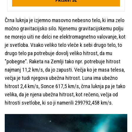
PRIJAVI SE
Črna luknja je izjemno masovno nebesno telo, ki ima zelo
močno gravitacijsko silo. Njenemu gravitacijskemu polju
ne morejo uiti ne delci ne elektromagnetno valovanje, kot
je svetloba. Vsako veliko telo vleče k sebi drugo telo, to
drugo telo pa potrebuje dovolj veliko hitrost, da mu
"pobegne". Raketa na Zemlji tako npr. potrebuje hitrost
najmanj 11,2 km/s, da jo zapusti. Večja ko je masa telesa,
večja je tudi njegova ubežna hitrost. Luna ima ubežno
hitrost 2,4 km/s, Sonce 617,5 km/s, črna luknja pa je tako
velika, da je njena ubežna hitrost, kot rečeno, večja od
hitrosti svetlobe, ki so ji namerili 299792,458 km/s.