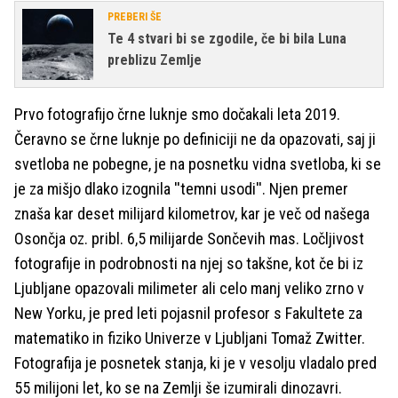
PREBERI ŠE
Te 4 stvari bi se zgodile, če bi bila Luna
preblizu Zemlje
Prvo fotografijo črne luknje smo dočakali leta 2019.
Čeravno se črne luknje po definiciji ne da opazovati, saj ji
svetloba ne pobegne, je na posnetku vidna svetloba, ki se
je za mišjo dlako izognila ''temni usodi''. Njen premer
znaša kar deset milijard kilometrov, kar je več od našega
Osončja oz. pribl. 6,5 milijarde Sončevih mas. Ločljivost
fotografije in podrobnosti na njej so takšne, kot če bi iz
Ljubljane opazovali milimeter ali celo manj veliko zrno v
New Yorku, je pred leti pojasnil profesor s Fakultete za
matematiko in fiziko Univerze v Ljubljani Tomaž Zwitter.
Fotografija je posnetek stanja, ki je v vesolju vladalo pred
55 milijoni let, ko se na Zemlji še izumirali dinozavri.