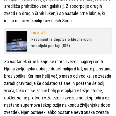
središču praktično vseh galaksij. Z absorpcijo drugih
zvezd (in drugih črnih lukenj) so nastale črne luknje, ki
imajo maso več milijonov naših Sonc.
PREBERI ŠE
Fascinantna dejstva o Mednarodni
vesoljski postaji (ISS)
Za nastanek črne luknje se mora zvezda najprej roditi.
Njena življenjska doba je deset milijard let, nato pa ostane
brez vodika. Ker ima helij večjo maso od vodika, se zvezda
zaradi gravitacije še dodatno stisne in postane še bolj
vroča, tako da se začne helij pretapljati v težje atome,
dokler se ne pretvori v železo in zvezda ne eksplodira oz.
nastane supernova (eksplozija na koncu življenjske dobe
zvezde). Njen ostanek lahko postane nevtronska zvezda