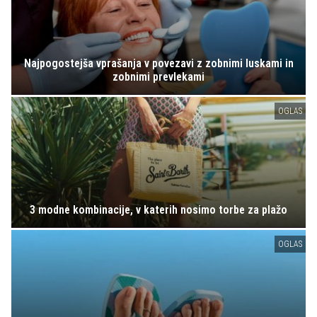
Najpogostejša vprašanja v povezavi z zobnimi luskami in
zobnimi prevlekami
OGLAS
3 modne kombinacije, v katerih nosimo torbe za plažo
OGLAS