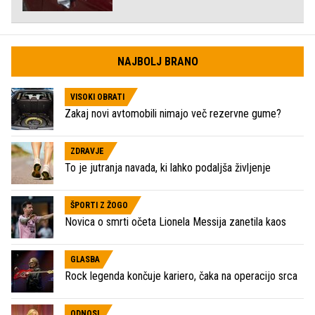
NAJBOLJ BRANO
VISOKI OBRATI
Zakaj novi avtomobili nimajo več rezervne gume?
ZDRAVJE
To je jutranja navada, ki lahko podaljša življenje
ŠPORTI Z ŽOGO
Novica o smrti očeta Lionela Messija zanetila kaos
GLASBA
Rock legenda končuje kariero, čaka na operacijo srca
ODNOSI