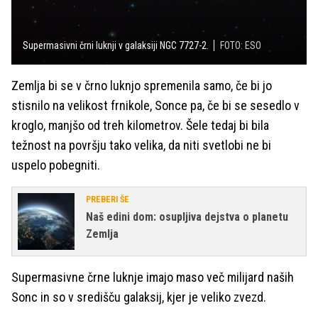
Supermasivni črni luknji v galaksiji NGC 7727-2.
FOTO: ESO
Zemlja bi se v črno luknjo spremenila samo, če bi jo
stisnilo na velikost frnikole, Sonce pa, če bi se sesedlo v
kroglo, manjšo od treh kilometrov. Šele tedaj bi bila
težnost na površju tako velika, da niti svetlobi ne bi
uspelo pobegniti.
PREBERI ŠE
Naš edini dom: osupljiva dejstva o planetu
Zemlja
Supermasivne črne luknje imajo maso več milijard naših
Sonc in so v središču galaksij, kjer je veliko zvezd.