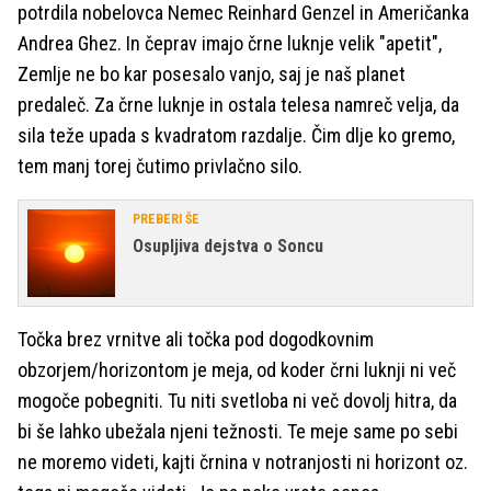
potrdila nobelovca Nemec Reinhard Genzel in Američanka
Andrea Ghez. In čeprav imajo črne luknje velik "apetit",
Zemlje ne bo kar posesalo vanjo, saj je naš planet
predaleč. Za črne luknje in ostala telesa namreč velja, da
sila teže upada s kvadratom razdalje. Čim dlje ko gremo,
tem manj torej čutimo privlačno silo.
PREBERI ŠE
Osupljiva dejstva o Soncu
Točka brez vrnitve ali točka pod dogodkovnim
obzorjem/horizontom je meja, od koder črni luknji ni več
mogoče pobegniti. Tu niti svetloba ni več dovolj hitra, da
bi še lahko ubežala njeni težnosti. Te meje same po sebi
ne moremo videti, kajti črnina v notranjosti ni horizont oz.