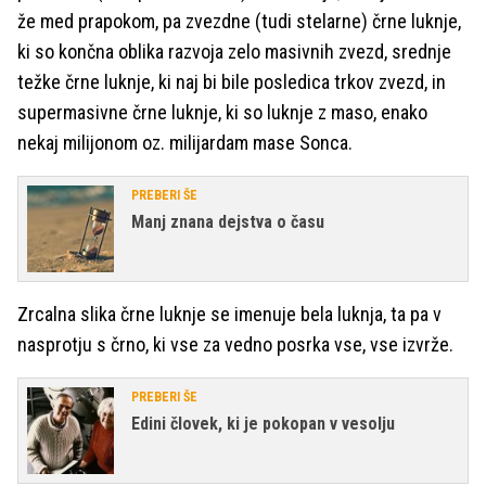
že med prapokom, pa zvezdne (tudi stelarne) črne luknje,
ki so končna oblika razvoja zelo masivnih zvezd, srednje
težke črne luknje, ki naj bi bile posledica trkov zvezd, in
supermasivne črne luknje, ki so luknje z maso, enako
nekaj milijonom oz. milijardam mase Sonca.
PREBERI ŠE
Manj znana dejstva o času
Zrcalna slika črne luknje se imenuje bela luknja, ta pa v
nasprotju s črno, ki vse za vedno posrka vse, vse izvrže.
PREBERI ŠE
Edini človek, ki je pokopan v vesolju