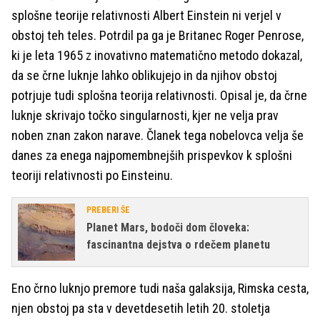
splošne teorije relativnosti Albert Einstein ni verjel v
obstoj teh teles. Potrdil pa ga je Britanec Roger Penrose,
ki je leta 1965 z inovativno matematično metodo dokazal,
da se črne luknje lahko oblikujejo in da njihov obstoj
potrjuje tudi splošna teorija relativnosti. Opisal je, da črne
luknje skrivajo točko singularnosti, kjer ne velja prav
noben znan zakon narave. Članek tega nobelovca velja še
danes za enega najpomembnejših prispevkov k splošni
teoriji relativnosti po Einsteinu.
PREBERI ŠE
Planet Mars, bodoči dom človeka:
fascinantna dejstva o rdečem planetu
Eno črno luknjo premore tudi naša galaksija, Rimska cesta,
njen obstoj pa sta v devetdesetih letih 20. stoletja