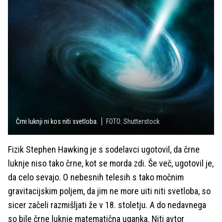
Črni luknji ni kos niti svetloba.
FOTO: Shutterstock
Fizik Stephen Hawking je s sodelavci ugotovil, da črne
luknje niso tako črne, kot se morda zdi. Še več, ugotovil je,
da celo sevajo. O nebesnih telesih s tako močnim
gravitacijskim poljem, da jim ne more uiti niti svetloba, so
sicer začeli razmišljati že v 18. stoletju. A do nedavnega
so bile črne luknje matematična uganka. Niti avtor