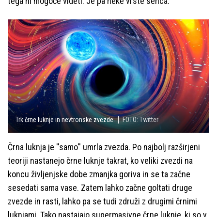
tega ni mogoče videti. Je pa neke vrste senca.
Trk črne luknje in nevtronske zvezde.
FOTO: Twitter
Črna luknja je ''samo'' umrla zvezda. Po najbolj razširjeni
teoriji nastanejo črne luknje takrat, ko veliki zvezdi na
koncu življenjske dobe zmanjka goriva in se ta začne
sesedati sama vase. Zatem lahko začne goltati druge
zvezde in rasti, lahko pa se tudi združi z drugimi črnimi
luknjami. Tako nastajajo supermasivne črne luknje, ki so v