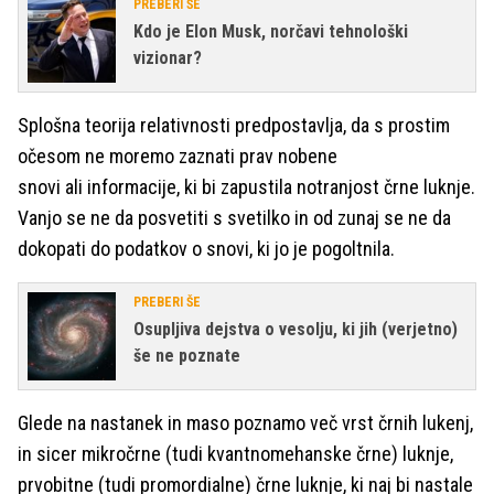
PREBERI ŠE
Kdo je Elon Musk, norčavi tehnološki
vizionar?
Splošna teorija relativnosti predpostavlja, da s prostim
očesom ne moremo zaznati prav nobene
snovi ali informacije, ki bi zapustila notranjost črne luknje.
Vanjo se ne da posvetiti s svetilko in od zunaj se ne da
dokopati do podatkov o snovi, ki jo je pogoltnila.
PREBERI ŠE
Osupljiva dejstva o vesolju, ki jih (verjetno)
še ne poznate
Glede na nastanek in maso poznamo več vrst črnih lukenj,
in sicer mikročrne (tudi kvantnomehanske črne) luknje,
prvobitne (tudi promordialne) črne luknje, ki naj bi nastale