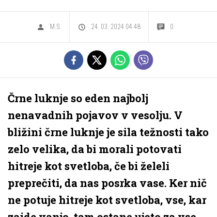
M.S.
24. 03. 2024 04.48
0
Črne luknje so eden najbolj
nenavadnih pojavov v vesolju. V
bližini črne luknje je sila težnosti tako
zelo velika, da bi morali potovati
hitreje kot svetloba, če bi želeli
preprečiti, da nas posrka vase. Ker nič
ne potuje hitreje kot svetloba, vse, kar
zaide vanjo, tam ostane ujeto za vse