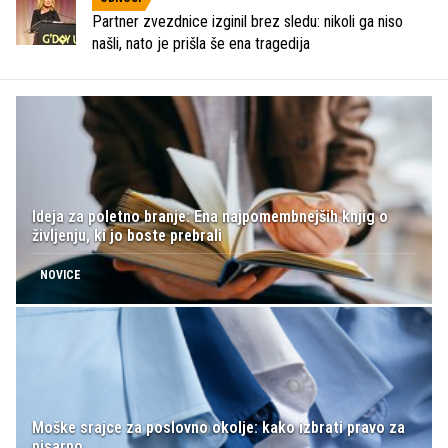
Partner zvezdnice izginil brez sledu: nikoli ga niso
našli, nato je prišla še ena tragedija
Ideja za poletno branje: Ena najpomembnejših knjig o
življenju, ki jo boste prebrali
NOVICE
Moške srajce za poslovno okolje: kako izbrati pravo za
pisarno