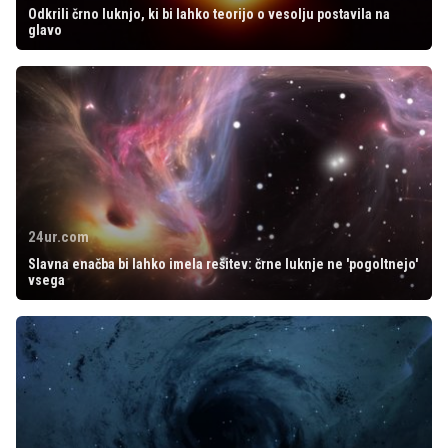
Odkrili črno luknjo, ki bi lahko teorijo o vesolju postavila na
glavo
24ur.com
Slavna enačba bi lahko imela rešitev: črne luknje ne 'pogoltnejo'
vsega