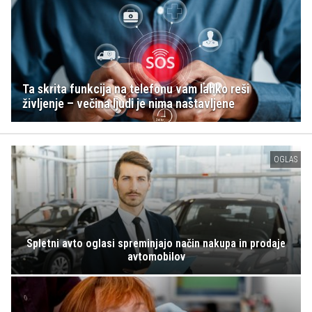
Ta skrita funkcija na telefonu vam lahko reši
življenje – večina ljudi je nima nastavljene
OGLAS
Spletni avto oglasi spreminjajo način nakupa in prodaje
avtomobilov