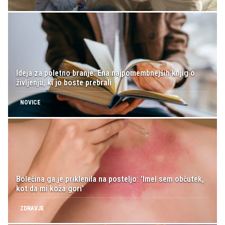
Ideja za poletno branje: Ena najpomembnejših knjig o
življenju, ki jo boste prebrali
NOVICE
Bolečina ga je priklenila na posteljo: 'Imel sem občutek,
kot da mi koža gori'
ZDRAVJE