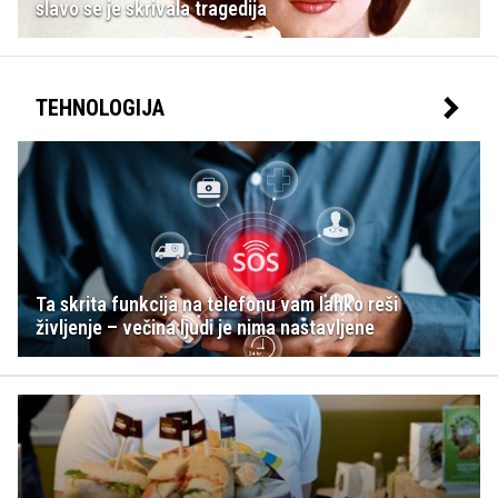
slavo se je skrivala tragedija
TEHNOLOGIJA
Ta skrita funkcija na telefonu vam lahko reši
življenje – večina ljudi je nima nastavljene