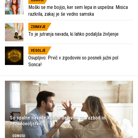
Moški se me bojijo, ker sem lepa in uspešna: Misica
razkrila, zakaj je še vedno samska
ZDRAVJE
To je jutranja navada, ki lahko podaljša življenje
VESOLJE
Osupljivo: Prvič v zgodovini so posneli južni pol
Sonca!
So spalne navade ključni dejavnik za razhod in
nezadovoljstvo?
ODNOSI