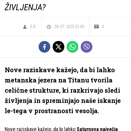
ŽIVLJENJA?
E.R.
28. 07. 2025 02.00
0
Nove raziskave kažejo, da bi lahko
metanska jezera na Titanu tvorila
celične strukture, ki razkrivajo sledi
življenja in spreminjajo naše iskanje
le-tega v prostranosti vesolja.
Nove raziskave kažejo, da bi lahko
Saturnova največja