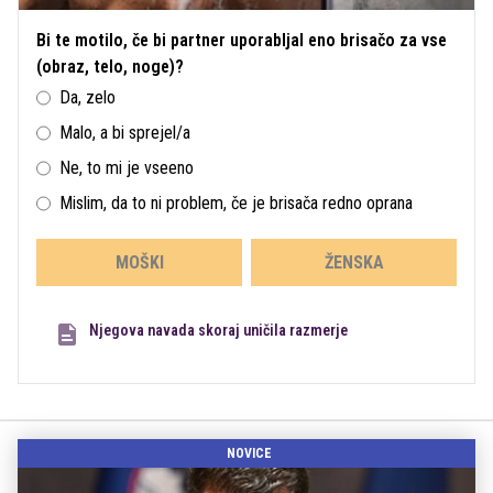
Bi te motilo, če bi partner uporabljal eno brisačo za vse
(obraz, telo, noge)?
Da, zelo
Malo, a bi sprejel/a
Ne, to mi je vseeno
Mislim, da to ni problem, če je brisača redno oprana
MOŠKI
ŽENSKA
Njegova navada skoraj uničila razmerje
NOVICE