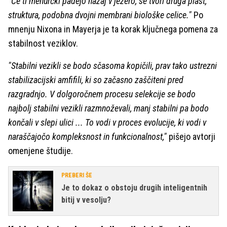
"Če ti mehurčki padejo nazaj v jezero, se tvori druga plast,
struktura, podobna dvojni membrani biološke celice."
Po
mnenju Nixona in Mayerja je ta korak ključnega pomena za
stabilnost veziklov.
"Stabilni vezikli se bodo sčasoma kopičili, prav tako ustrezni
stabilizacijski amfifili, ki so začasno zaščiteni pred
razgradnjo. V dolgoročnem procesu selekcije se bodo
najbolj stabilni vezikli razmnoževali, manj stabilni pa bodo
končali v slepi ulici ... To vodi v proces evolucije, ki vodi v
naraščajočo kompleksnost in funkcionalnost,"
pišejo avtorji
omenjene študije.
PREBERI ŠE
Je to dokaz o obstoju drugih inteligentnih
bitij v vesolju?