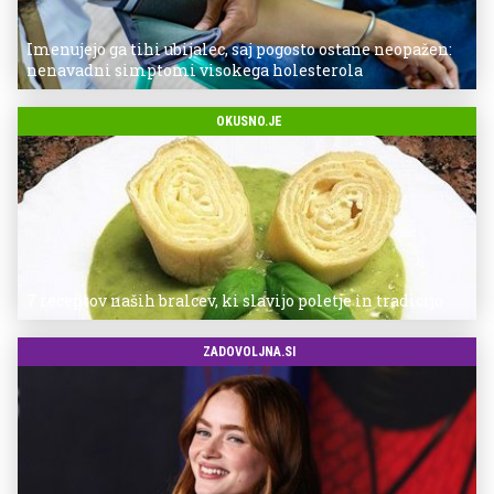
Imenujejo ga tihi ubijalec, saj pogosto ostane neopažen:
nenavadni simptomi visokega holesterola
OKUSNO.JE
7 receptov naših bralcev, ki slavijo poletje in tradicijo
ZADOVOLJNA.SI