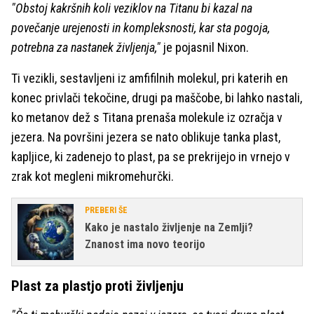
"Obstoj kakršnih koli veziklov na Titanu bi kazal na
povečanje urejenosti in kompleksnosti, kar sta pogoja,
potrebna za nastanek življenja,"
je pojasnil Nixon.
Ti vezikli, sestavljeni iz amfifilnih molekul, pri katerih en
konec privlači tekočine, drugi pa maščobe, bi lahko nastali,
ko metanov dež s Titana prenaša molekule iz ozračja v
jezera. Na površini jezera se nato oblikuje tanka plast,
kapljice, ki zadenejo to plast, pa se prekrijejo in vrnejo v
zrak kot megleni mikromehurčki.
PREBERI ŠE
Kako je nastalo življenje na Zemlji?
Znanost ima novo teorijo
Plast za plastjo proti življenju