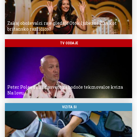
Zakaj oboževalci raje gledajo Otok ljubezni ZDA kot
britansko različico?
TV ODDAJE
Peter Poles delil nasvete za bodoče tekmovalce kviza
Na lovu
VIZITA.SI