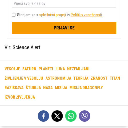
Strinjam se s
splošnimi pogoji
in
Politiko zasebnosti
.
PRIJAVI SE
Vir: Science Alert
VESOLJE
SATURN
PLANETI
LUNA
NEZEMLJANI
ŽIVLJENJE V VESOLJU
ASTRONOMIJA
TEORIJA
ZNANOST
TITAN
RAZISKAVA
ŠTUDIJA
NASA
MISIJA
MISIJA DRAGONFLY
IZVOR ŽIVLJENJA