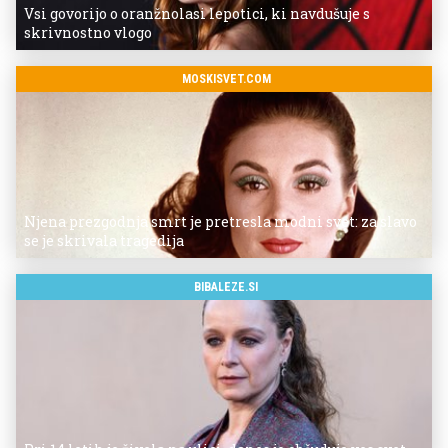
Vsi govorijo o oranžnolasi lepotici, ki navdušuje s
skrivnostno vlogo
MOSKISVET.COM
Njena prezgodnja smrt je pretresla modni svet: za slavo
se je skrivala tragedija
BIBALEZE.SI