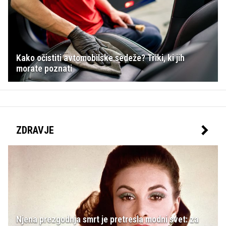
Kako očistiti avtomobilske sedeže? Triki, ki jih
morate poznati
ZDRAVJE
Njena prezgodnja smrt je pretresla modni svet: za