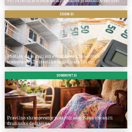
Pri 14 letih je živela na ulici, danes jo občuduje ves svet
CEKIN.SI
Mislite, da je milijon evrov dovolj za sanjsko
stanovanje? Te številke so šokirale Evropo
DOMINVRT.SI
Pravilno shranjevanje prešitih odej: Kako ohraniti
družinsko dediščino