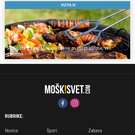
VIZITA.SI
Pozabite na dolgočasno meso: manj maščobe, več
svežine
RUBRIKE:
Novice
Šport
Zabava