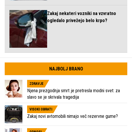
Zakaj nekateri vozniki na vzvratno
ogledalo privežejo belo krpo?
NAJBOLJ BRANO
ZDRAVJE
Njena prezgodnja smrt je pretresla modni svet: za
slavo se je skrivala tragedija
VISOKI OBRATI
Zakaj novi avtomobili nimajo več rezervne gume?
ODNOSI