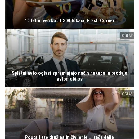
10 let in več kot 1.300 lokacij Fresh Corner
OGLAS
Spletni avto oglasi spreminjajo način nakupa in prodaje
avtomobilov
OGLAS
Postali ste družina in življenje ... teče dalje