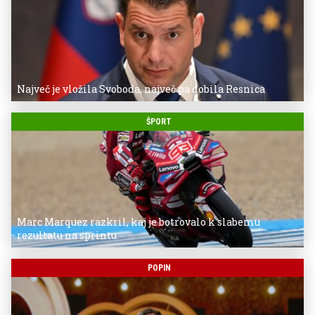
Največ je vložila Svoboda, največ pa dobila Resnica
ŠPORT
Marc Marquez razkril, kaj je botrovalo k slabemu
rezultatu na sprintu
POPIN