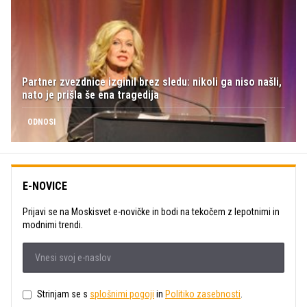
Partner zvezdnice izginil brez sledu: nikoli ga niso našli,
nato je prišla še ena tragedija
ODNOSI
E-NOVICE
Prijavi se na Moskisvet e-novičke in bodi na tekočem z lepotnimi in
modnimi trendi.
Strinjam se s
splošnimi pogoji
in
Politiko zasebnosti
.