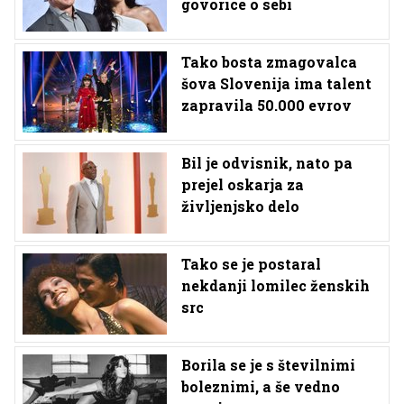
govorice o sebi
Tako bosta zmagovalca
šova Slovenija ima talent
zapravila 50.000 evrov
Bil je odvisnik, nato pa
prejel oskarja za
življenjsko delo
Tako se je postaral
nekdanji lomilec ženskih
src
Borila se je s številnimi
boleznimi, a še vedno