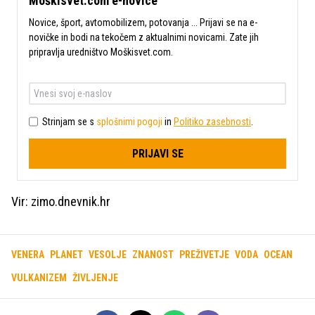
Moškisvet.com e-novice
Novice, šport, avtomobilizem, potovanja ... Prijavi se na e-
novičke in bodi na tekočem z aktualnimi novicami. Zate jih
pripravlja uredništvo Moškisvet.com.
Strinjam se s
splošnimi pogoji
in
Politiko zasebnosti
.
PRIJAVI SE
Vir: zimo.dnevnik.hr
VENERA
PLANET
VESOLJE
ZNANOST
PREŽIVETJE
VODA
OCEAN
VULKANIZEM
ŽIVLJENJE