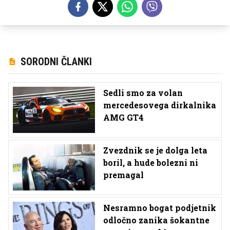
SORODNI ČLANKI
Sedli smo za volan
mercedesovega dirkalnika
AMG GT4
Zvezdnik se je dolga leta
boril, a hude bolezni ni
premagal
Nesramno bogat podjetnik
odločno zanika šokantne