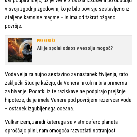
kar podpira idejo, da je Venera ostala izsušena po obdobju
v svoji zgodnji zgodovini, ko je bilo površje sestavljeno iz
staljene kamnine magme – in ima od takrat ožgano
površje.
PREBERI ŠE
Ali je spolni odnos v vesolju mogoč?
Voda velja za nujno sestavino za nastanek življenja, zato
zaključki študije kažejo, da Venera nikoli ni bila primerna
za bivanje. Podatki iz te raziskave ne podpirajo prejšnje
hipoteze, da je imela Venera pod površjem rezervoar vode
– ostanek izgubljenega oceana.
Vulkanizem, zaradi katerega se v atmosfero planeta
sproščajo plini, nam omogoča razvozlati notranjost