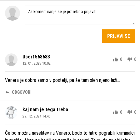
PRIJAVI SE
User1568683
0
0
12. 01. 2025 10.02
Venera je dobra samo v postelji, pa še tam sleh njeno laži...
ODGOVORI
kaj nam je tega treba
0
0
29. 12. 2024 14.45
Če bo možna naselitev na Venero, bodo to hitro pograbili kriminalci