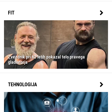
FIT
Zvezdnik pri 62 letih pokazal telo pravega
gladiatorja
TEHNOLOGIJA