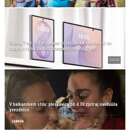
Skoraj 7 od 10 Evropejcev si želi tanek telefon, ki se
razpre v velik zaslon: Samsung ima odgovor
OGLAS
NOVICE
V balkanskem stilu: pleskavica ob 4.30 zjutraj navdušila
zvezdnico
ZABAVA