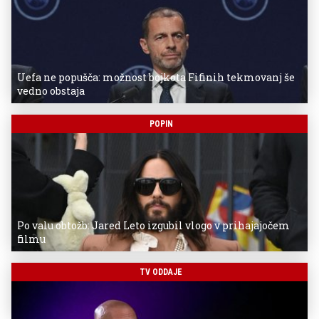
Uefa ne popušča: možnost bojkota Fifinih tekmovanj še
vedno obstaja
POPIN
Po valu obtožb: Jared Leto izgubil vlogo v prihajajočem
filmu
TV ODDAJE