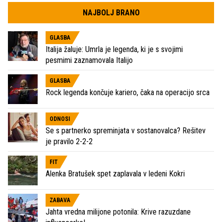
NAJBOLJ BRANO
GLASBA
Italija žaluje: Umrla je legenda, ki je s svojimi
pesmimi zaznamovala Italijo
GLASBA
Rock legenda končuje kariero, čaka na operacijo srca
ODNOSI
Se s partnerko spreminjata v sostanovalca? Rešitev
je pravilo 2-2-2
FIT
Alenka Bratušek spet zaplavala v ledeni Kokri
ZABAVA
Jahta vredna milijone potonila: Krive razuzdane