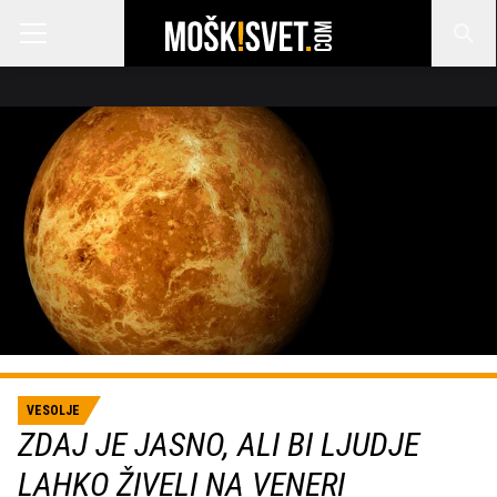
VESOLJE
ZDAJ JE JASNO, ALI BI LJUDJE
LAHKO ŽIVELI NA VENERI