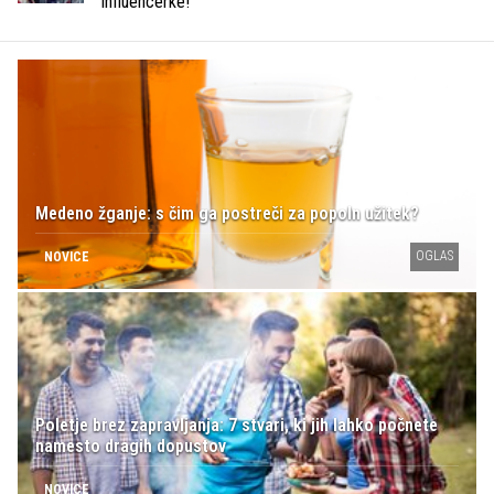
influencerke!
Medeno žganje: s čim ga postreči za popoln užitek?
OGLAS
NOVICE
Poletje brez zapravljanja: 7 stvari, ki jih lahko počnete
namesto dragih dopustov
NOVICE