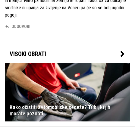
in mafijci. Nato pa hodili na zemljo le ropati. Tako, da za običajne
smrtnike ni upanja za življenje na Veneri pa če so še bolj ugodni
pogoji.
ODGOVORI
VISOKI OBRATI
Kako očistiti avtomobilske sedeže? Triki, ki jih
morate poznati