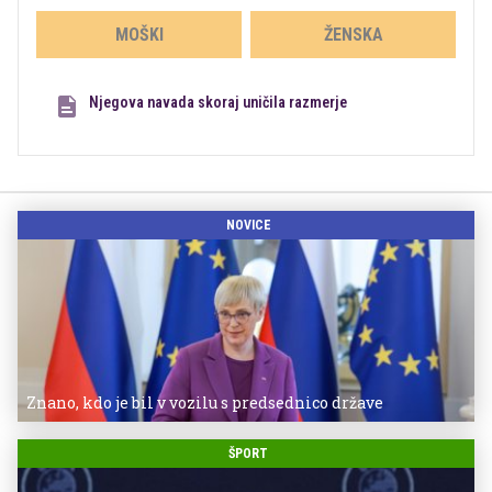
MOŠKI
ŽENSKA
Njegova navada skoraj uničila razmerje
NOVICE
Znano, kdo je bil v vozilu s predsednico države
ŠPORT