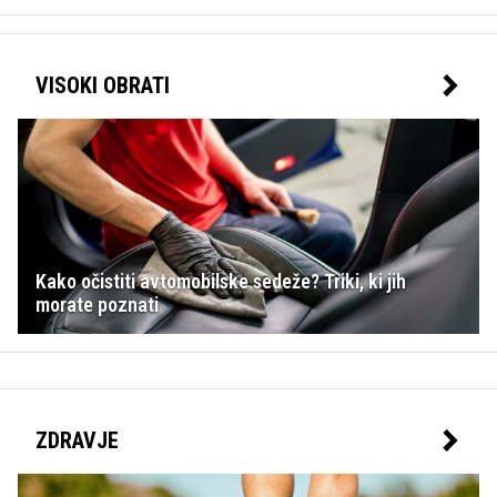
VISOKI OBRATI
Kako očistiti avtomobilske sedeže? Triki, ki jih
morate poznati
ZDRAVJE