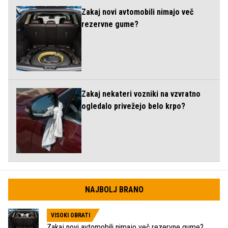
Zakaj novi avtomobili nimajo več
rezervne gume?
Zakaj nekateri vozniki na vzvratno
ogledalo privežejo belo krpo?
NAJBOLJ BRANO
VISOKI OBRATI
Zakaj novi avtomobili nimajo več rezervne gume?