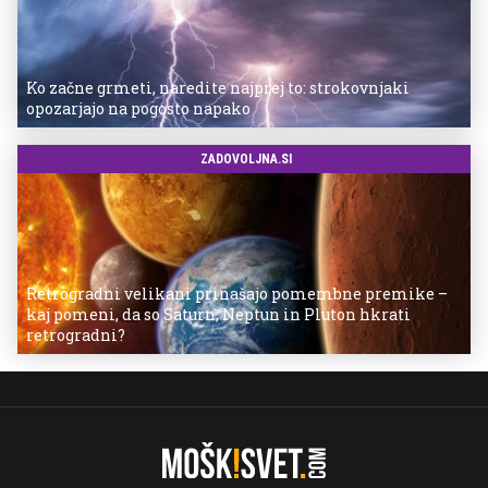
Ko začne grmeti, naredite najprej to: strokovnjaki
opozarjajo na pogosto napako
ZADOVOLJNA.SI
Retrogradni velikani prinašajo pomembne premike –
kaj pomeni, da so Saturn, Neptun in Pluton hkrati
retrogradni?