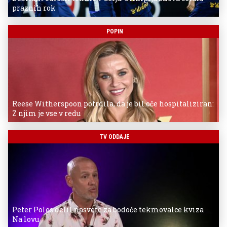
praznih rok
POPIN
Reese Witherspoon potrdila, da je bil oče hospitaliziran:
Z njim je vse v redu
TV ODDAJE
Peter Poles delil nasvete za bodoče tekmovalce kviza
Na lovu