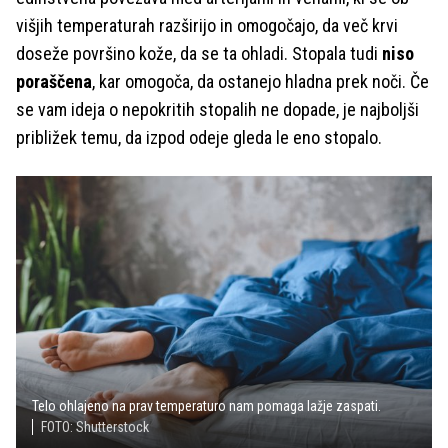
višjih temperaturah razširijo in omogočajo, da več krvi
doseže površino kože, da se ta ohladi. Stopala tudi
niso
poraščena
, kar omogoča, da ostanejo hladna prek noči. Če
se vam ideja o nepokritih stopalih ne dopade, je najboljši
približek temu, da izpod odeje gleda le eno stopalo.
Telo ohlajeno na prav temperaturo nam pomaga lažje zaspati.
FOTO: Shutterstock