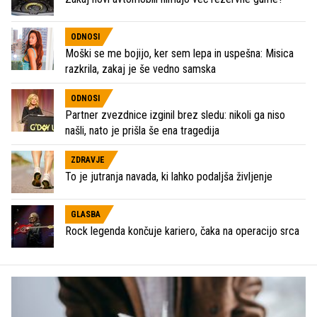
ODNOSI
Moški se me bojijo, ker sem lepa in uspešna: Misica
razkrila, zakaj je še vedno samska
ODNOSI
Partner zvezdnice izginil brez sledu: nikoli ga niso
našli, nato je prišla še ena tragedija
ZDRAVJE
To je jutranja navada, ki lahko podaljša življenje
GLASBA
Rock legenda končuje kariero, čaka na operacijo srca