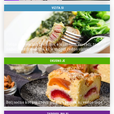
VIZITA.SI
Polna je nevarnih toksinov, a jo imamo vsi radi: to je
najbolj nezdrava riba, ki jo mnogi redno uživajo
OKUSNO.JE
Bolj sočno kot jogurtovo: poletno pecivo, ki vedno uspe
ZADOVOLJNA.SI