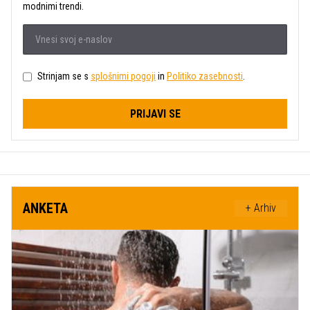
modnimi trendi.
Strinjam se s
splošnimi pogoji
in
Politiko zasebnosti
.
PRIJAVI SE
ANKETA
+ Arhiv