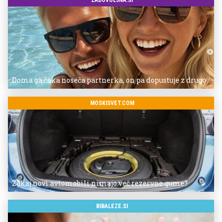
Doma ga čaka noseča partnerka, on pa dopustuje z drugo
MOSKISVET.COM
Zakaj novi avtomobili nimajo več rezervne gume?
BIBALEZE.SI