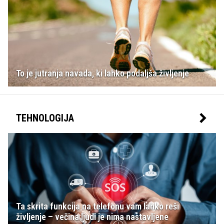
To je jutranja navada, ki lahko podaljša življenje
TEHNOLOGIJA
Ta skrita funkcija na telefonu vam lahko reši
življenje – večina ljudi je nima nastavljene