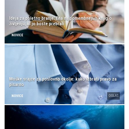
Ideja za poletno branje: Ena najpomembnejših knjig o
življenju, ki jo boste prebrali
NOVICE
Moške srajce za poslovno okolje: kako izbrati pravo za
pisarno
OGLAS
NOVICE