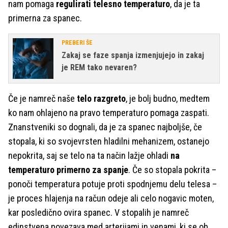
nam pomaga
regulirati telesno temperaturo
, da je ta
primerna za spanec.
PREBERI ŠE
Zakaj se faze spanja izmenjujejo in zakaj
je REM tako nevaren?
Če je namreč naše
telo razgreto
, je bolj budno, medtem
ko nam ohlajeno na pravo temperaturo pomaga zaspati.
Znanstveniki so dognali, da je za spanec najboljše, če
stopala, ki so svojevrsten hladilni mehanizem, ostanejo
nepokrita, saj se telo na ta način lažje ohladi
na
temperaturo primerno za spanje
. Če so stopala pokrita –
ponoči temperatura potuje proti spodnjemu delu telesa –
je proces hlajenja na račun odeje ali celo nogavic moten,
kar posledično ovira spanec. V stopalih je namreč
edinstvena povezava med arterijami in venami, ki se ob