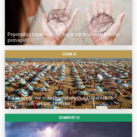
Poporodno izpadanje las: kaj je normalno in kako si
pomagati
CEKIN.SI
Boj za plaže: vse manj brezplačnih, za ležalnik in
senčnik tudi več kot 40 evrov
DOMINVRT.SI