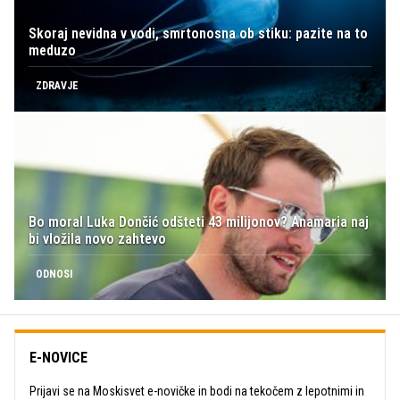
Skoraj nevidna v vodi, smrtonosna ob stiku: pazite na to
meduzo
ZDRAVJE
Bo moral Luka Dončić odšteti 43 milijonov? Anamaria naj
bi vložila novo zahtevo
ODNOSI
E-NOVICE
Prijavi se na Moskisvet e-novičke in bodi na tekočem z lepotnimi in