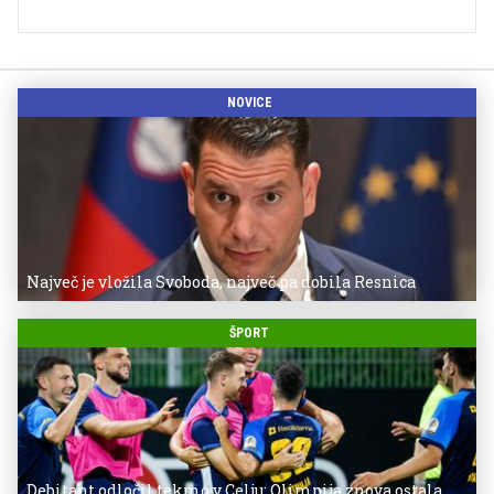
NOVICE
Največ je vložila Svoboda, največ pa dobila Resnica
ŠPORT
Debitant odločil tekmo v Celju: Olimpija znova ostala