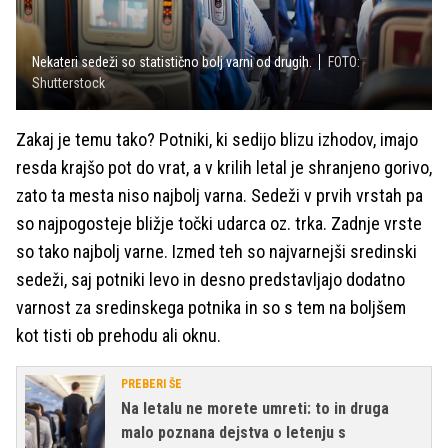
Nekateri sedeži so statistično bolj varni od drugih.
FOTO:
Shutterstock
Zakaj je temu tako? Potniki, ki sedijo blizu izhodov, imajo
resda krajšo pot do vrat, a v krilih letal je shranjeno gorivo,
zato ta mesta niso najbolj varna. Sedeži v prvih vrstah pa
so najpogosteje bližje točki udarca oz. trka. Zadnje vrste
so tako najbolj varne. Izmed teh so najvarnejši sredinski
sedeži, saj potniki levo in desno predstavljajo dodatno
varnost za sredinskega potnika in so s tem na boljšem
kot tisti ob prehodu ali oknu.
PREBERI ŠE
Na letalu ne morete umreti: to in druga
malo poznana dejstva o letenju s