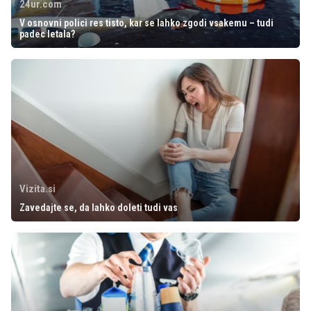
24ur.com
V osnovni polici res tisto, kar se lahko zgodi vsakemu – tudi
padec letala?
Vizita.si
Zavedajte se, da lahko doleti tudi vas