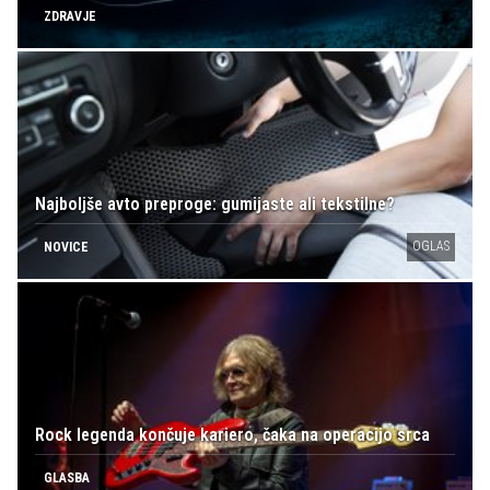
ZDRAVJE
Najboljše avto preproge: gumijaste ali tekstilne?
OGLAS
NOVICE
Rock legenda končuje kariero, čaka na operacijo srca
GLASBA