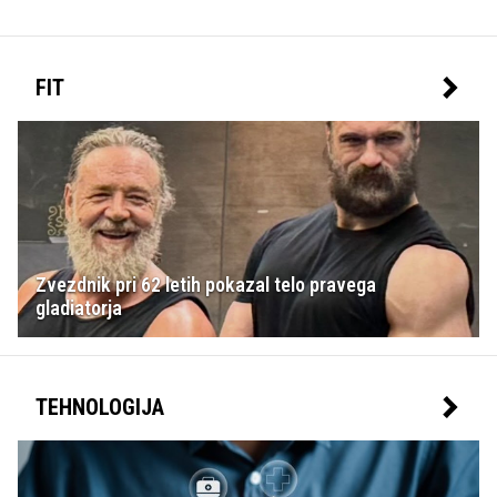
FIT
Zvezdnik pri 62 letih pokazal telo pravega
gladiatorja
TEHNOLOGIJA