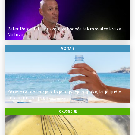
Peter Poles delil nasvete za bodoče tekmovalce kviza
Na lovu
VIZITA.SI
Zdravniki opozarjajo: to je največja napaka, ki jo ljudje
delajo med vročino
OKUSNO.JE