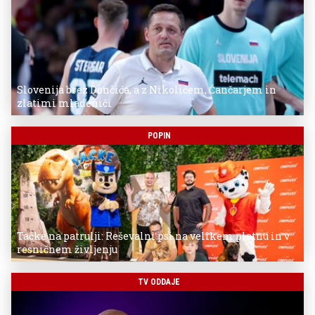
Slovenija brez Dončića, a z Nikolićem, Čančarjem in
zlatimi mladeniči
POPIN
Tačke na patrulji: Reševalni psi na velikem platnu in v
resničnem življenju
TV ODDAJE