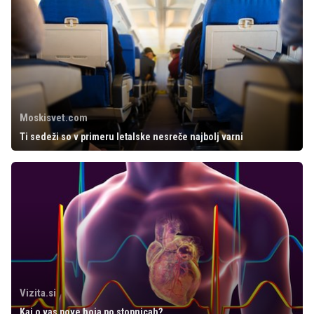
Moskisvet.com
Ti sedeži so v primeru letalske nesreče najbolj varni
Vizita.si
Kaj o vas pove hoja po stopnicah?