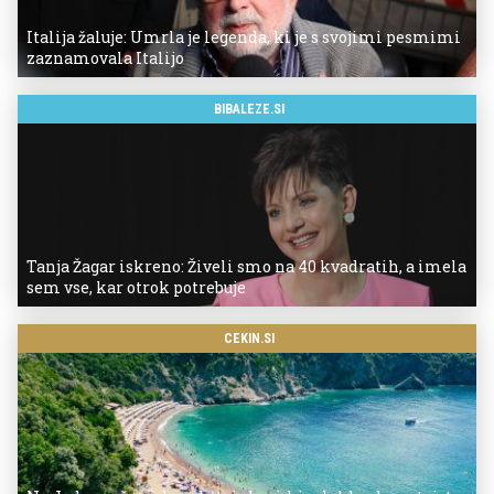
Italija žaluje: Umrla je legenda, ki je s svojimi pesmimi
zaznamovala Italijo
BIBALEZE.SI
Tanja Žagar iskreno: Živeli smo na 40 kvadratih, a imela
sem vse, kar otrok potrebuje
CEKIN.SI