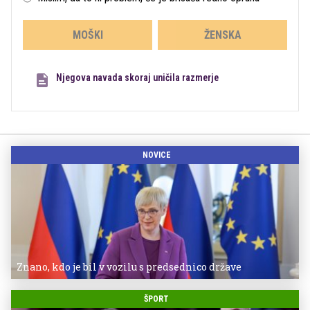
MOŠKI
ŽENSKA
Njegova navada skoraj uničila razmerje
NOVICE
Znano, kdo je bil v vozilu s predsednico države
ŠPORT