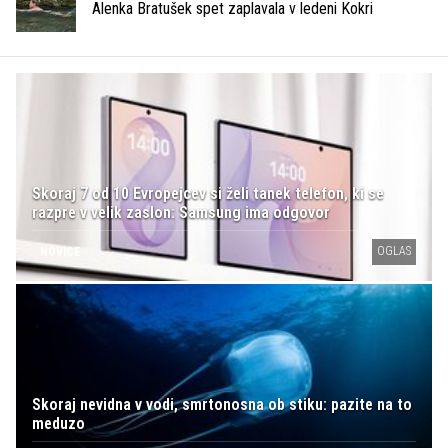
Alenka Bratušek spet zaplavala v ledeni Kokri
Skoraj 7 od 10 Evropejcev si želi tanek telefon, ki se
razpre v velik zaslon: Samsung ima odgovor
OGLAS
NOVICE
Skoraj nevidna v vodi, smrtonosna ob stiku: pazite na to
meduzo