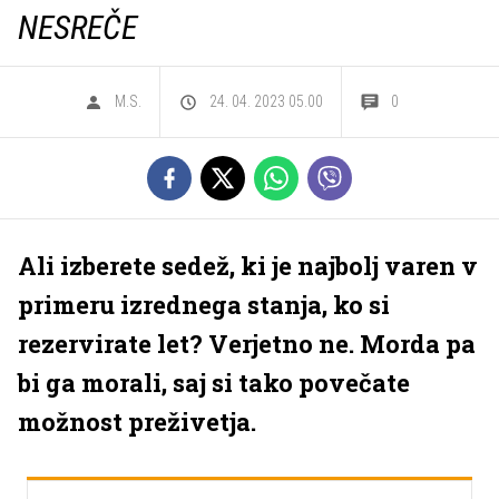
NESREČE
M.S.
24. 04. 2023 05.00
0
Ali izberete sedež, ki je najbolj varen v
primeru izrednega stanja, ko si
rezervirate let? Verjetno ne. Morda pa
bi ga morali, saj si tako povečate
možnost preživetja.