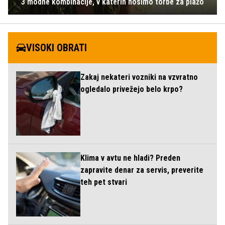
3 modne kombinacije, v katerih nosimo torbe za plažo
VISOKI OBRATI
Zakaj nekateri vozniki na vzvratno
ogledalo privežejo belo krpo?
Klima v avtu ne hladi? Preden
zapravite denar za servis, preverite
teh pet stvari