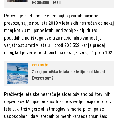
potniškimi letali
Potovanje z letalom je eden najbolj varnih načinov
prevoza, saj je npr. leta 2019 v letalskih nesrečah ob nekaj
manj kot 70 milijonov letih umrl zgolj 287 ljudi. Po
podatkih ameriškega sveta za nacionalno varnost je
verjetnost smrti v letalu 1 proti 205.552, kar je precej
manj, kot je verjetnost smrti na cesti, ki znaša 1 proti 102.
PREBERI ŠE
Zakaj potniška letala ne letijo nad Mount
Everestom?
Preživetje letalske nesreče je sicer odvisno od številnih
dejavnikov. Manjše možnosti za preživetje imajo potniki v
letalu, ki trči v goro ali strmoglavi v morje, piloti pa so
usposobljeni, da v izrednih primerih karseda zmanjšajo