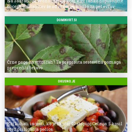
Na Jadranu še vedno obstaja kraj, kjer lahko dopustujete
poceni: nastanitev že od 10 evrov, kosilo za pet evrov
DOMINVRT.SI
Črne pege na vrtnicah? Ta preprosta sestavina pomaga
preprečiti težavo
OKUSNO.JE
Kaj kuhati in jesti, ko je skoraj 40 stopinj Celzija: 5 kosil
brez prižiganja pečice