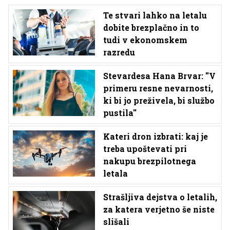
Te stvari lahko na letalu
dobite brezplačno in to
tudi v ekonomskem
razredu
Stevardesa Hana Brvar: ''V
primeru resne nevarnosti,
ki bi jo preživela, bi službo
pustila''
Kateri dron izbrati: kaj je
treba upoštevati pri
nakupu brezpilotnega
letala
Strašljiva dejstva o letalih,
za katera verjetno še niste
slišali