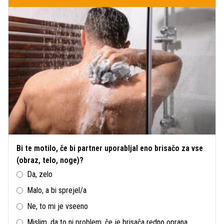
Bi te motilo, če bi partner uporabljal eno brisačo za vse
(obraz, telo, noge)?
Da, zelo
Malo, a bi sprejel/a
Ne, to mi je vseeno
Mislim, da to ni problem, če je brisača redno oprana