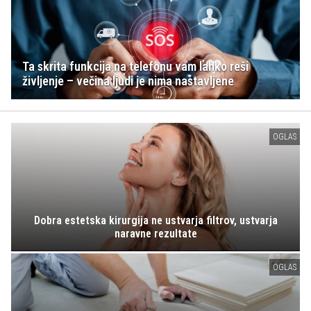
Ta skrita funkcija na telefonu vam lahko reši
življenje – večina ljudi je nima nastavljene
OGLAS
Dobra estetska kirurgija ne ustvarja filtrov, ustvarja
naravne rezultate
OGLAS