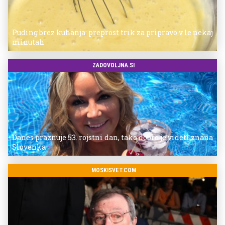
Puding brez kuhanja: preprost trik za pripravo v le nekaj
minutah
ZADOVOLJNA.SI
Danes praznuje 53. rojstni dan, tako dobro je videti znana
Slovenka
MOSKISVET.COM