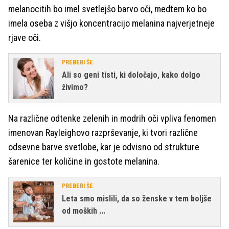
melanocitih bo imel svetlejšo barvo oči, medtem ko bo
imela oseba z višjo koncentracijo melanina najverjetneje
rjave oči.
PREBERI ŠE
Ali so geni tisti, ki določajo, kako dolgo
živimo?
Na različne odtenke zelenih in modrih oči vpliva fenomen
imenovan Rayleighovo razprševanje, ki tvori različne
odsevne barve svetlobe, kar je odvisno od strukture
šarenice ter količine in gostote melanina.
PREBERI ŠE
Leta smo mislili, da so ženske v tem boljše
od moških ...