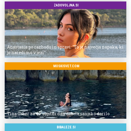
ZADOVOLJNA.SI
Anastasia po razhodu in spravi: "To je največja napaka, ki
jo naredimo v jezi"
MOSKISVET.COM
Tina Gaber za 40. rojstni dan dobila sanjsko darilo
BIBALEZE.SI