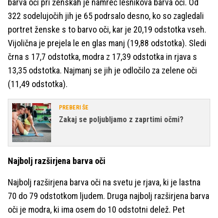
barva oči pri ženskah je namreč lešnikova barva oči. Od
322 sodelujočih jih je 65 podrsalo desno, ko so zagledali
portret ženske s to barvo oči, kar je 20,19 odstotka vseh.
Vijolična je prejela le en glas manj (19,88 odstotka). Sledi
črna s 17,7 odstotka, modra z 17,39 odstotka in rjava s
13,35 odstotka. Najmanj se jih je odločilo za zelene oči
(11,49 odstotka).
PREBERI ŠE
Zakaj se poljubljamo z zaprtimi očmi?
Najbolj razširjena barva oči
Najbolj razširjena barva oči na svetu je rjava, ki je lastna
70 do 79 odstotkom ljudem. Druga najbolj razširjena barva
oči je modra, ki ima osem do 10 odstotni delež. Pet