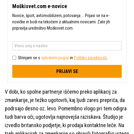
Moškisvet.com e-novice
Novice, šport, avtomobilizem, potovanja ... Prijavi se na e-
novičke in bodi na tekočem z aktualnimi novicami. Zate jih
pripravlja uredništvo Moškisvet.com.
Strinjam se s
splošnimi pogoji
in
Politiko zasebnosti
.
PRIJAVI SE
V dobi, ko spolne partnerje iščemo preko aplikacij za
zmankarije, je težko ugotoviti, kaj ljudi zares prepriča, da
podrsajo desno oz. levo. Pomembno vlogo pri tem odigra
tudi barva oči, ugotovlja najnovejša raziskava. Študijo je
izvedlo britansko podjetje, ki prodaja kontaktne leče. Na
treh aplikacijah za zmenkarije so objavili fotografijo istega