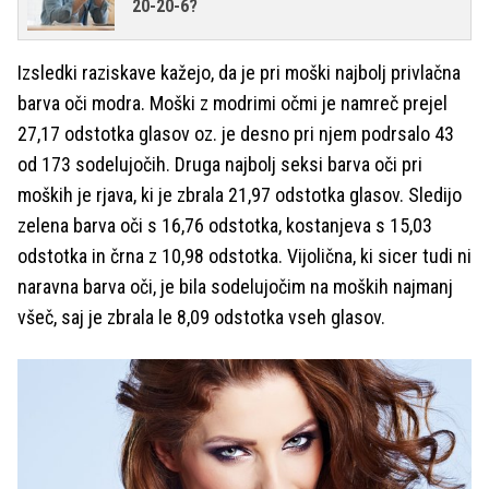
20-20-6?
Izsledki raziskave kažejo, da je pri moški najbolj privlačna
barva oči modra. Moški z modrimi očmi je namreč prejel
27,17 odstotka glasov oz. je desno pri njem podrsalo 43
od 173 sodelujočih. Druga najbolj seksi barva oči pri
moških je rjava, ki je zbrala 21,97 odstotka glasov. Sledijo
zelena barva oči s 16,76 odstotka, kostanjeva s 15,03
odstotka in črna z 10,98 odstotka. Vijolična, ki sicer tudi ni
naravna barva oči, je bila sodelujočim na moških najmanj
všeč, saj je zbrala le 8,09 odstotka vseh glasov.