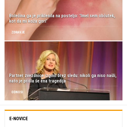
Bolečina ga je priklenila na posteljo: 'Imel sem občutek,
kot da mi koža gori'
ZDRAVJE
Partner zvezdnice izginil brez sledu: nikoli ga niso našli,
nato je prišla še ena tragedija
ODNOSI
E-NOVICE