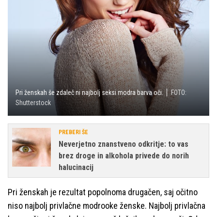
Pri ženskah še zdaleč ni najbolj seksi modra barva oči.
FOTO:
Shutterstock
PREBERI ŠE
Neverjetno znanstveno odkritje: to vas
brez droge in alkohola privede do norih
halucinacij
Pri ženskah je rezultat popolnoma drugačen, saj očitno
niso najbolj privlačne modrooke ženske. Najbolj privlačna