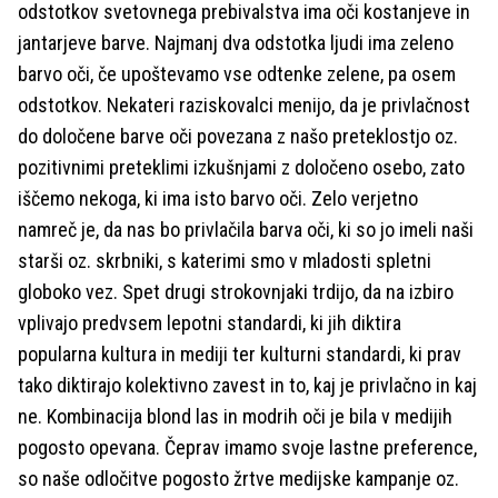
odstotkov svetovnega prebivalstva ima oči kostanjeve in
jantarjeve barve. Najmanj dva odstotka ljudi ima zeleno
barvo oči, če upoštevamo vse odtenke zelene, pa osem
odstotkov. Nekateri raziskovalci menijo, da je privlačnost
do določene barve oči povezana z našo preteklostjo oz.
pozitivnimi preteklimi izkušnjami z določeno osebo, zato
iščemo nekoga, ki ima isto barvo oči. Zelo verjetno
namreč je, da nas bo privlačila barva oči, ki so jo imeli naši
starši oz. skrbniki, s katerimi smo v mladosti spletni
globoko vez. Spet drugi strokovnjaki trdijo, da na izbiro
vplivajo predvsem lepotni standardi, ki jih diktira
popularna kultura in mediji ter kulturni standardi, ki prav
tako diktirajo kolektivno zavest in to, kaj je privlačno in kaj
ne. Kombinacija blond las in modrih oči je bila v medijih
pogosto opevana. Čeprav imamo svoje lastne preference,
so naše odločitve pogosto žrtve medijske kampanje oz.