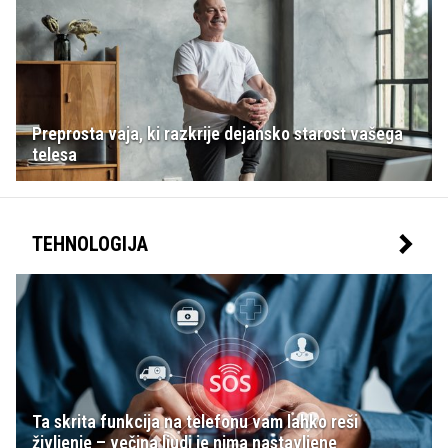
Preprosta vaja, ki razkrije dejansko starost vašega
telesa
TEHNOLOGIJA
Ta skrita funkcija na telefonu vam lahko reši
življenje – večina ljudi je nima nastavljene