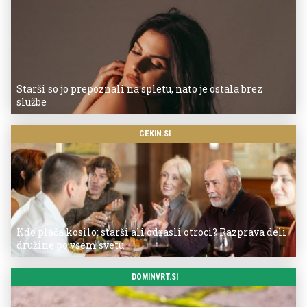
Starši so jo prepoznali na spletu, nato je ostala brez
službe
CEKIN.SI
Kdo plača kosilo: starši ali odrasli otroci? Razprava deli
družine po vsem svetu
DOMINVRT.SI