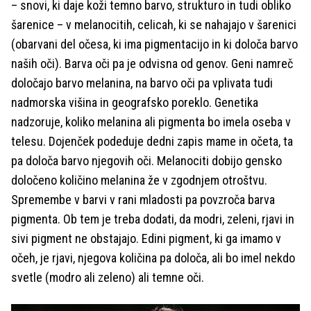
– snovi, ki daje koži temno barvo, strukturo in tudi obliko
šarenice – v melanocitih, celicah, ki se nahajajo v šarenici
(obarvani del očesa, ki ima pigmentacijo in ki določa barvo
naših oči). Barva oči pa je odvisna od genov. Geni namreč
določajo barvo melanina, na barvo oči pa vplivata tudi
nadmorska višina in geografsko poreklo. Genetika
nadzoruje, koliko melanina ali pigmenta bo imela oseba v
telesu. Dojenček podeduje dedni zapis mame in očeta, ta
pa določa barvo njegovih oči. Melanociti dobijo gensko
določeno količino melanina že v zgodnjem otroštvu.
Spremembe v barvi v rani mladosti pa povzroča barva
pigmenta. Ob tem je treba dodati, da modri, zeleni, rjavi in
sivi pigment ne obstajajo. Edini pigment, ki ga imamo v
očeh, je rjavi, njegova količina pa določa, ali bo imel nekdo
svetle (modro ali zeleno) ali temne oči.