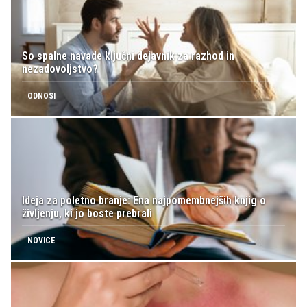
So spalne navade ključni dejavnik za razhod in
nezadovoljstvo?
ODNOSI
Ideja za poletno branje: Ena najpomembnejših knjig o
življenju, ki jo boste prebrali
NOVICE