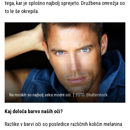
tega, kar je splošno najbolj sprejeto. Družbena omrežja so
to le še okrepila.
Na moških so najbolj seksi modre oči.
FOTO: Shutterstock
Kaj določa barvo naših oči?
Razlike v barvi oči so posledice različnih količin melanina