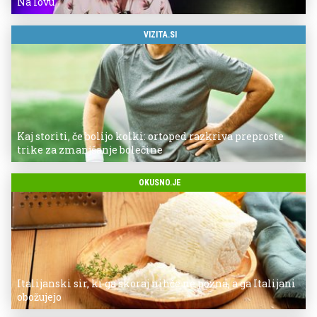
Na lovu
VIZITA.SI
Kaj storiti, če bolijo kolki: ortoped razkriva preproste
trike za zmanjšanje bolečine
OKUSNO.JE
Italijanski sir, ki ga skoraj nihče ne pozna, a ga Italijani
obožujejo