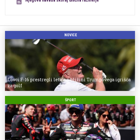
NOVICE
Lovci F-16 prestregli letali v bližini Trumpovega igrišča
za golf
ŠPORT