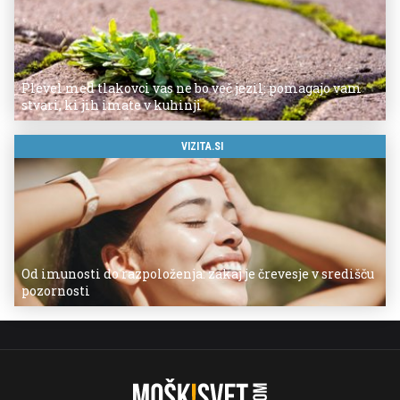
Plevel med tlakovci vas ne bo več jezil: pomagajo vam
stvari, ki jih imate v kuhinji
VIZITA.SI
Od imunosti do razpoloženja: zakaj je črevesje v središču
pozornosti