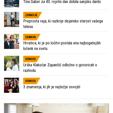
Tina Gaber za 40. rojstni dan dobila sanjsko darilo
ZDRAVJE
Preprosta vaja, ki razkrije dejansko starost vašega
telesa
ZABAVA
Hrvatica, ki je po ločitvi postala ena najbogatejših
ločenk na svetu
ODNOSI
Urška Klakočar Zupančič odločno o govoricah o
razhodu
ODNOSI
3 znamenja, ki jih je najtežje osvojiti