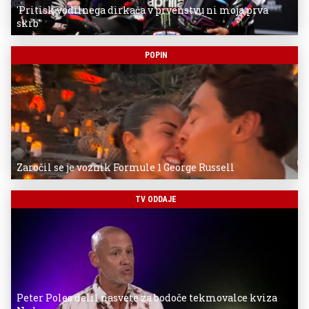
'Pritisk vodilnega dirkača v prvenstvu ni moja prva
skrb'
POPIN
Zaročil se je voznik Formule 1 George Russell
TV ODDAJE
Peter Poles delil nasvete za bodoče tekmovalce kviza