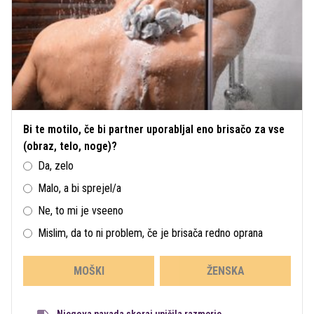
Bi te motilo, če bi partner uporabljal eno brisačo za vse
(obraz, telo, noge)?
Da, zelo
Malo, a bi sprejel/a
Ne, to mi je vseeno
Mislim, da to ni problem, če je brisača redno oprana
MOŠKI
ŽENSKA
Njegova navada skoraj uničila razmerje