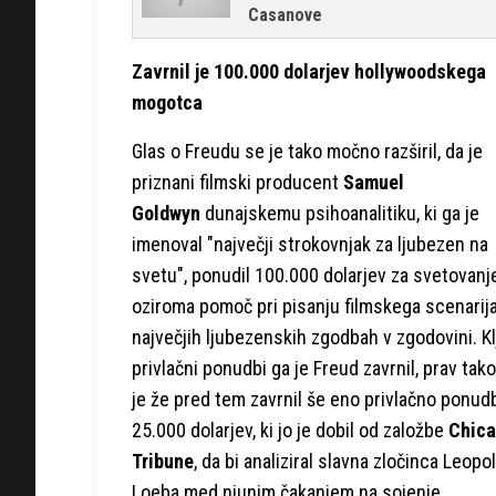
Casanove
Zavrnil je 100.000 dolarjev hollywoodskega
mogotca
Glas o Freudu se je tako močno razširil, da je
priznani filmski producent
Samuel
Goldwyn
dunajskemu psihoanalitiku, ki ga je
imenoval "največji strokovnjak za ljubezen na
svetu", ponudil 100.000 dolarjev za svetovanj
oziroma pomoč pri pisanju filmskega scenarij
največjih ljubezenskih zgodbah v zgodovini. K
privlačni ponudbi ga je Freud zavrnil, prav tako
je že pred tem zavrnil še eno privlačno ponud
25.000 dolarjev, ki jo je dobil od založbe
Chic
Tribune
, da bi analiziral slavna zločinca Leopo
Loeba med njunim čakanjem na sojenje.