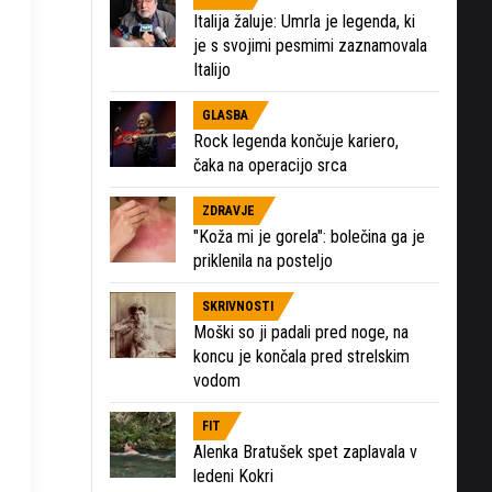
Italija žaluje: Umrla je legenda, ki
je s svojimi pesmimi zaznamovala
Italijo
GLASBA
Rock legenda končuje kariero,
čaka na operacijo srca
ZDRAVJE
"Koža mi je gorela": bolečina ga je
priklenila na posteljo
SKRIVNOSTI
Moški so ji padali pred noge, na
koncu je končala pred strelskim
vodom
FIT
Alenka Bratušek spet zaplavala v
ledeni Kokri