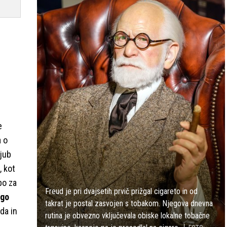
e
a o
ljub
, kot
bo za
Freud je pri dvajsetih prvič prižgal cigareto in od
ago
takrat je postal zasvojen s tobakom. Njegova dnevna
lda in
rutina je obvezno vključevala obiske lokalne tobačne