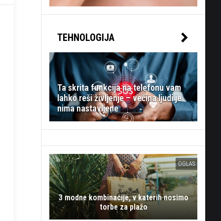
TEHNOLOGIJA
Ta skrita funkcija na telefonu vam
lahko reši življenje – večina ljudi je
nima nastavljene
OGLAS
3 modne kombinacije, v katerih nosimo
torbe za plažo