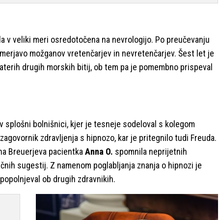
la v veliki meri osredotočena na nevrologijo. Po preučevanju
imerjavo možganov vretenčarjev in nevretenčarjev. Šest let je
aterih drugih morskih bitij, ob tem pa je pomembno prispeval
 v splošni bolnišnici, kjer je tesneje sodeloval s kolegom
l zagovornik zdravljenja s hipnozo, kar je pritegnilo tudi Freuda.
nana Breuerjeva pacientka
Anna O.
spomnila neprijetnih
ičnih sugestij. Z namenom poglabljanja znanja o hipnozi je
zpopolnjeval ob drugih zdravnikih.