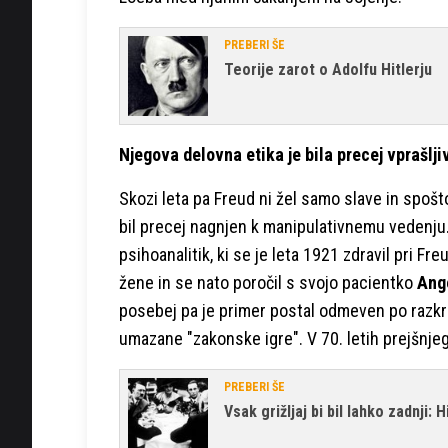
PREBERI ŠE
Teorije zarot o Adolfu Hitlerju
Njegova delovna etika je bila precej vprašlji
Skozi leta pa Freud ni žel samo slave in spošto
bil precej nagnjen k manipulativnemu vedenju
psihoanalitik, ki se je leta 1921 zdravil pri Fr
žene in se nato poročil s svojo pacientko
Ange
posebej pa je primer postal odmeven po razkri
umazane "zakonske igre". V 70. letih prejšnjega
PREBERI ŠE
Vsak grižljaj bi bil lahko zadnji