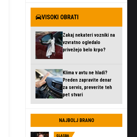
VISOKI OBRATI
Zakaj nekateri vozniki na
vzvratno ogledalo
privežejo belo krpo?
Klima v avtu ne hladi?
Preden zapravite denar
za servis, preverite teh
pet stvari
NAJBOLJ BRANO
GLASBA