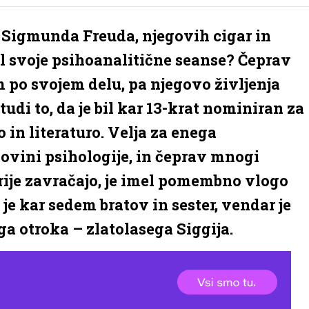
Sigmunda Freuda, njegovih cigar in
jal svoje psihoanalitične seanse? Čeprav
m po svojem delu, pa njegovo življenja
udi to, da je bil kar 13-krat nominiran za
in literaturo. Velja za enega
ovini psihologije, in čeprav mnogi
orije zavračajo, je imel pomembno vlogo
 je kar sedem bratov in sester, vendar je
ga otroka – zlatolasega Siggija.