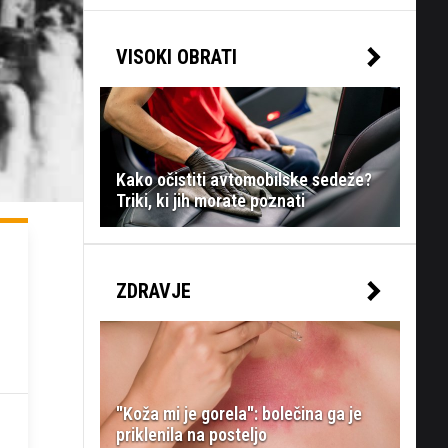
VISOKI OBRATI
Kako očistiti avtomobilske sedeže?
Triki, ki jih morate poznati
ZDRAVJE
"Koža mi je gorela": bolečina ga je
priklenila na posteljo