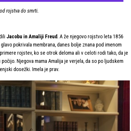
od rojstva do smrti.
dili
Jacobu in Amaliji Freud
. A že njegovo rojstvo leta 1856
o glavo pokrivala membrana, danes bolje znana pod imenom
rimere rojstev, ko se otrok deloma ali v celoti rodi tako, da je
u počijo. Njegova mama Amalija je verjela, da so po ljudskem
enjski dosežki. Imela je prav.