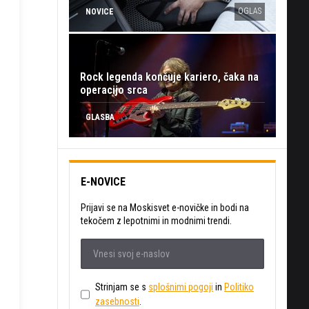
OGLAS
NOVICE
Rock legenda končuje kariero, čaka na
operacijo srca
GLASBA
E-NOVICE
Prijavi se na Moskisvet e-novičke in bodi na
tekočem z lepotnimi in modnimi trendi.
Strinjam se s
splošnimi pogoji
in
Politiko
zasebnosti
.