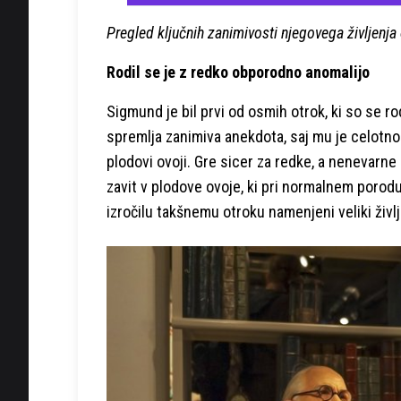
Pregled ključnih zanimivosti njegovega življenja 
Rodil se je z redko obporodno anomalijo
Sigmund je bil prvi od osmih otrok, ki so se ro
spremlja zanimiva anekdota, saj mu je celotn
plodovi ovoji. Gre sicer za redke, a nenevarne p
zavit v plodove ovoje, ki pri normalnem porod
izročilu takšnemu otroku namenjeni veliki življ