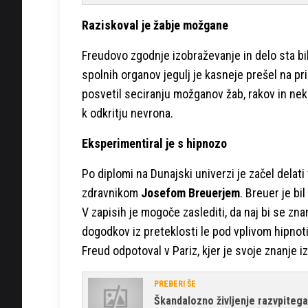
Raziskoval je žabje možgane
Freudovo zgodnje izobraževanje in delo sta bi
spolnih organov jegulj je kasneje prešel na pr
posvetil seciranju možganov žab, rakov in nek
k odkritju nevrona.
Eksperimentiral je s hipnozo
Po diplomi na Dunajski univerzi je začel delati
zdravnikom
Josefom Breuerjem
. Breuer je bi
V zapisih je mogoče zaslediti, da naj bi se z
dogodkov iz preteklosti le pod vplivom hipnot
Freud odpotoval v Pariz, kjer je svoje znanje i
PREBERI ŠE
Škandalozno življenje razvpitega