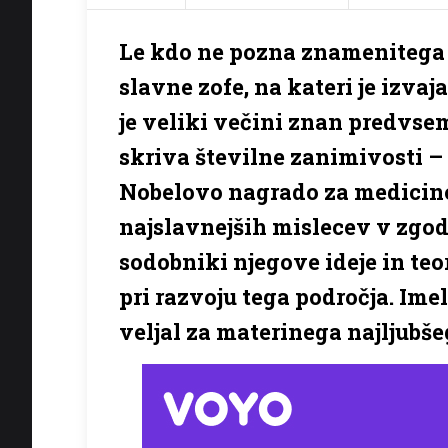
Le kdo ne pozna znamenitega 
slavne zofe, na kateri je izva
je veliki večini znan predvse
skriva številne zanimivosti – t
Nobelovo nagrado za medicino 
najslavnejših mislecev v zgod
sodobniki njegove ideje in te
pri razvoju tega področja. Imel
veljal za materinega najljubše