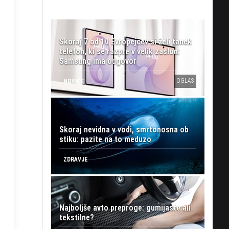
Skoraj 7 od 10 Evropejcev si želi tanek
telefon, ki se razpre v velik zaslon:
Samsung ima odgovor
OGLAS
NOVICE
Skoraj nevidna v vodi, smrtonosna ob
stiku: pazite na to meduzo
ZDRAVJE
Najboljše avto preproge: gumijaste ali
tekstilne?