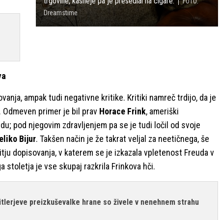
trgovine, kasneje pa je presedlal na cigare.
FOTO:
Dreamstime
va
vanja, ampak tudi negativne kritike. Kritiki namreč trdijo, da je
. Odmeven primer je bil prav
Horace Frink
, ameriški
eudu; pod njegovim zdravljenjem pa se je tudi ločil od svoje
liko Bijur
. Takšen način je že takrat veljal za neetičnega, še
tju dopisovanja, v katerem se je izkazala vpletenost Freuda v
 stoletja je vse skupaj razkrila Frinkova hči.
: Hitlerjeve preizkuševalke hrane so živele v nenehnem strahu