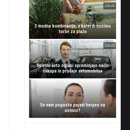
OGLAS
3 modne kombinacije, v katerih nosimo
torbe za plažo
OGLAS
Spletni avto oglasi spreminjajo način
nakupa in prodaje avtomobilov
Se vam pogosto pojavi herpes na
ustnici?