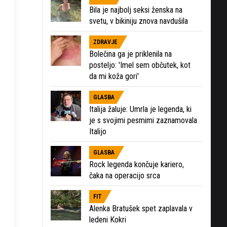
Bila je najbolj seksi ženska na
svetu, v bikiniju znova navdušila
ZDRAVJE
Bolečina ga je priklenila na
posteljo: 'Imel sem občutek, kot
da mi koža gori'
GLASBA
Italija žaluje: Umrla je legenda, ki
je s svojimi pesmimi zaznamovala
Italijo
GLASBA
Rock legenda končuje kariero,
čaka na operacijo srca
FIT
Alenka Bratušek spet zaplavala v
ledeni Kokri