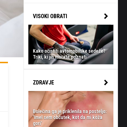
VISOKI OBRATI
Kako očistiti avtomobilske sedeže?
Triki, ki jih morate poznati
ZDRAVJE
Bolečina ga je priklenila na posteljo:
'Imel sem občutek, kot da mi koža
gori'