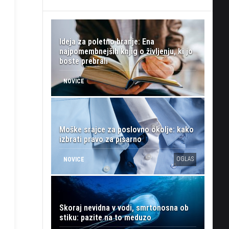
Ideja za poletno branje: Ena
najpomembnejših knjig o življenju, ki jo
boste prebrali
NOVICE
Moške srajce za poslovno okolje: kako
izbrati pravo za pisarno
OGLAS
NOVICE
Skoraj nevidna v vodi, smrtonosna ob
stiku: pazite na to meduzo