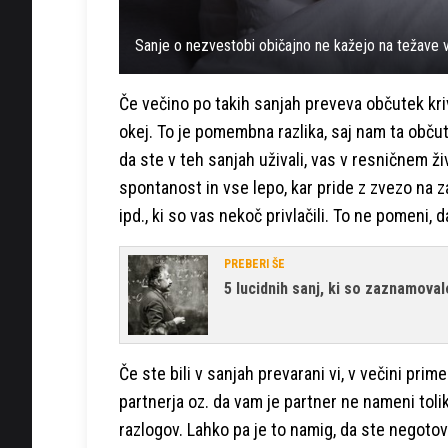
Sanje o nezvestobi običajno ne kažejo na težave v
Če večino po takih sanjah preveva občutek krivde
okej. To je pomembna razlika, saj nam ta občut
da ste v teh sanjah uživali, vas v resničnem ži
spontanost in vse lepo, kar pride z zvezo na z
ipd., ki so vas nekoč privlačili. To ne pomeni, d
PREBERI ŠE
5 lucidnih sanj, ki so zaznamova
Če ste bili v sanjah prevarani vi, v večini pr
partnerja oz. da vam je partner ne nameni toliko
razlogov. Lahko pa je to namig, da ste negotovi