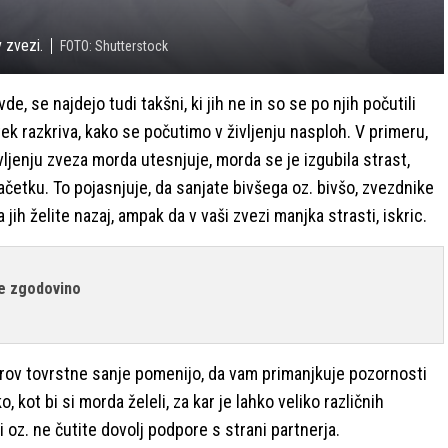
 zvezi.
FOTO: Shutterstock
, se najdejo tudi takšni, ki jih ne in so se po njih počutili
ek razkriva, kako se počutimo v življenju nasploh. V primeru,
vljenju zveza morda utesnjuje, morda se je izgubila strast,
ačetku. To pojasnjuje, da sanjate bivšega oz. bivšo, zvezdnike
a jih želite nazaj, ampak da v vaši zvezi manjka strasti, iskric.
le zgodovino
imerov tovrstne sanje pomenijo, da vam primanjkuje pozornosti
, kot bi si morda želeli, za kar je lahko veliko različnih
 oz. ne čutite dovolj podpore s strani partnerja.