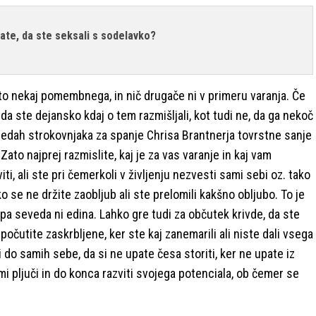
jate, da ste seksali s sodelavko?
sto nekaj pomembnega, in nič drugače ni v primeru varanja. Če
 da ste dejansko kdaj o tem razmišljali, kot tudi ne, da ga nekoč
sedah strokovnjaka za spanje Chrisa Brantnerja tovrstne sanje
to najprej razmislite, kaj je za vas varanje in kaj vam
ti, ali ste pri čemerkoli v življenju nezvesti sami sebi oz. tako
 se ne držite zaobljub ali ste prelomili kakšno obljubo. To je
 pa seveda ni edina. Lahko gre tudi za občutek krivde, da ste
 počutite zaskrbljene, ker ste kaj zanemarili ali niste dali vsega
i do samih sebe, da si ne upate česa storiti, ker ne upate iz
mi pljuči in do konca razviti svojega potenciala, ob čemer se