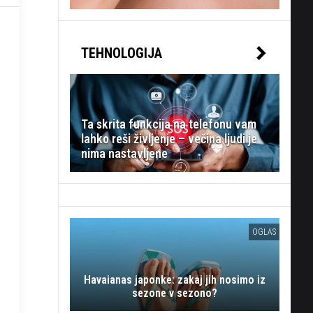
TEHNOLOGIJA
Ta skrita funkcija na telefonu vam
lahko reši življenje – večina ljudi je
nima nastavljene
OGLAS
Havaianas japonke: zakaj jih nosimo iz
sezone v sezono?