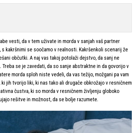
abe vesti, da v tem uživate in morda v sanjah vaš partner
, s kakršnimi se soočamo v realnosti. Kakršenkoli scenarij že
šani občutki. A naj vas takoj potolaži dejstvo, da sanj ne
 Treba se je zavedati, da so sanje abstraktne in da govorijo v
atere morda sploh niste vedeli, da vas težijo, možgani pa vam
i jih tvorijo liki, ki nas tako ali drugače obkrožajo v resničnem
ativna čustva, ki so morda v resničnem življenju globoko
nujajo rešitve in možnost, da se bolje razumete.