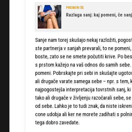
PREBERI ŠE
Razlaga sanj: kaj pomeni, če san
Sanje nam torej skušajo nekaj razložiti, pogo
ste partnerja v sanjah prevarali, to ne pomeni,
boste, zato se ne smete počutiti krive. Po be
s prstom kažejo na vaš odnos do samih sebe. Za
pomeni. Pobrskajte pri sebi in skušajte ugotovi
ali drugače varate samega sebe – npr. s tem, ko
najpogostejša interpretacija tovrstnih sanj, ki
tako ali drugače v življenju razočarali sebe, se
od sebe. Lahko je to tudi znak, da niste iskren
cone udobja ali ker ne morete zadihati s polni
tega dobro zavedate.