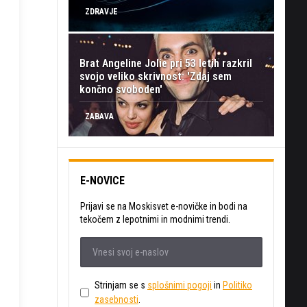
ZDRAVJE
Brat Angeline Jolie pri 53 letih razkril
svojo veliko skrivnost: 'Zdaj sem
končno svoboden'
ZABAVA
E-NOVICE
Prijavi se na Moskisvet e-novičke in bodi na
tekočem z lepotnimi in modnimi trendi.
Strinjam se s
splošnimi pogoji
in
Politiko
zasebnosti
.