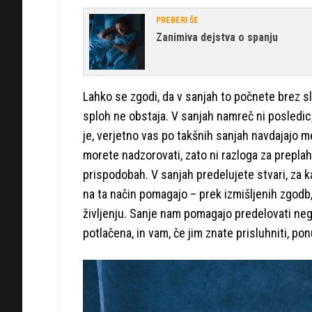
PREBERI ŠE
Zanimiva dejstva o spanju
Lahko se zgodi, da v sanjah to počnete brez sl
sploh ne obstaja. V sanjah namreč ni posledic
je, verjetno vas po takšnih sanjah navdajajo me
morete nadzorovati, zato ni razloga za preplah.
prispodobah. V sanjah predelujete stvari, za k
na ta način pomagajo – prek izmišljenih zgodb, k
življenju. Sanje nam pomagajo predelovati neg
potlačena, in vam, če jim znate prisluhniti, po