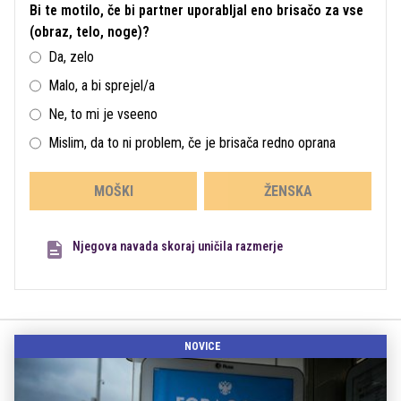
Bi te motilo, če bi partner uporabljal eno brisačo za vse
(obraz, telo, noge)?
Da, zelo
Malo, a bi sprejel/a
Ne, to mi je vseeno
Mislim, da to ni problem, če je brisača redno oprana
MOŠKI
ŽENSKA
Njegova navada skoraj uničila razmerje
NOVICE