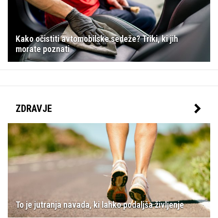
Kako očistiti avtomobilske sedeže? Triki, ki jih
morate poznati
ZDRAVJE
To je jutranja navada, ki lahko podaljša življenje