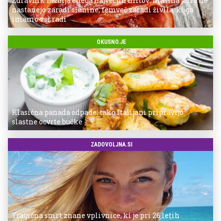
Zdravnik razbija enega največjih mitov: mastna jetra ne
nastanejo zaradi slanine, temveč zaradi živila, ki ga
imamo vsi radi
OKUSNO.JE
Klasična panada odpade: tako Italijani pripravijo
slastne ocvrte bučke
ZADOVOLJNA.SI
Tragična smrt znane vplivnice, ki je pri 26 letih