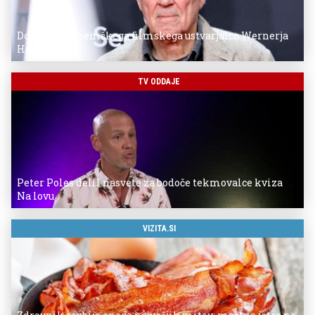
Donostia za nemškega filmskega ustvarjalca Wernerja
Herzoga
TV ODDAJE
Peter Poles delil nasvete za bodoče tekmovalce kviza
Na lovu
VIZITA.SI