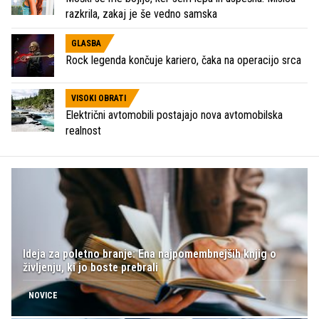
razkrila, zakaj je še vedno samska
GLASBA
Rock legenda končuje kariero, čaka na operacijo srca
VISOKI OBRATI
Električni avtomobili postajajo nova avtomobilska
realnost
Ideja za poletno branje: Ena najpomembnejših knjig o
življenju, ki jo boste prebrali
NOVICE