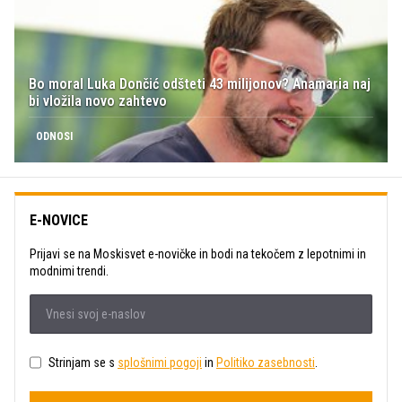
Bo moral Luka Dončić odšteti 43 milijonov? Anamaria naj
bi vložila novo zahtevo
ODNOSI
E-NOVICE
Prijavi se na Moskisvet e-novičke in bodi na tekočem z lepotnimi in
modnimi trendi.
Strinjam se s
splošnimi pogoji
in
Politiko zasebnosti
.