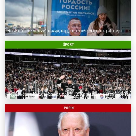
Ruske 'črne vdove': upajo, da jim može čim prej ubijejo
ŠPORT
Velika čast: Kingsi bodo upokojili Kopitarjevo številko 11
POPIN