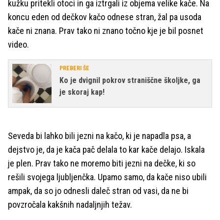
kužku pritekli otoci in ga iztrgali iz objema velike kače. Na
koncu eden od dečkov kačo odnese stran, žal pa usoda
kače ni znana. Prav tako ni znano točno kje je bil posnet
video.
PREBERI ŠE
Ko je dvignil pokrov straniščne školjke, ga
je skoraj kap!
Seveda bi lahko bili jezni na kačo, ki je napadla psa, a
dejstvo je, da je kača pač delala to kar kače delajo. Iskala
je plen. Prav tako ne moremo biti jezni na dečke, ki so
rešili svojega ljubljenčka. Upamo samo, da kače niso ubili
ampak, da so jo odnesli daleč stran od vasi, da ne bi
povzročala kakšnih nadaljnjih težav.