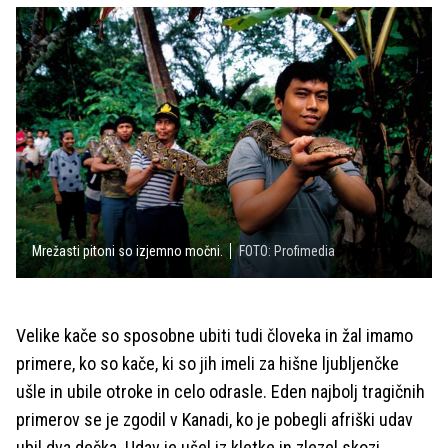
Mrežasti pitoni so izjemno močni.
FOTO: Profimedia
Velike kače so sposobne ubiti tudi človeka in žal imamo
primere, ko so kače, ki so jih imeli za hišne ljubljenčke
ušle in ubile otroke in celo odrasle. Eden najbolj tragičnih
primerov se je zgodil v Kanadi, ko je pobegli afriški udav
ubil dva dečka. Udav je ušel iz kletke in zlezel skozi