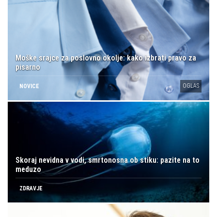
Moške srajce za poslovno okolje: kako izbrati pravo za
pisarno
OGLAS
NOVICE
Skoraj nevidna v vodi, smrtonosna ob stiku: pazite na to
meduzo
ZDRAVJE