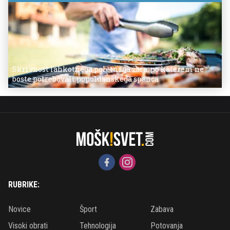
Skrivnost lahkotnega poletnega žara, po katerem ne
boste potrebovali popoldanskega spanca
RUBRIKE:
Novice
Šport
Zabava
Visoki obrati
Tehnologija
Potovanja