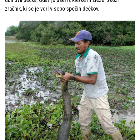
zračnik, ki se je vdrl v sobo spečih dečkov.