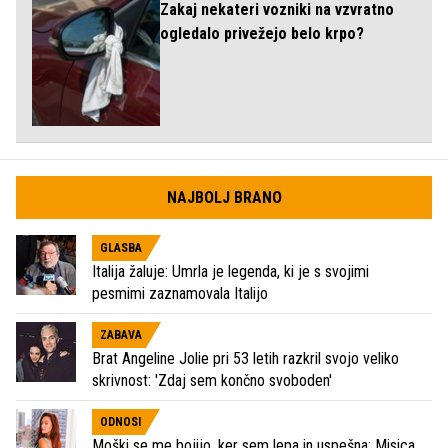
Zakaj nekateri vozniki na vzvratno
ogledalo privežejo belo krpo?
NAJBOLJ BRANO
GLASBA
Italija žaluje: Umrla je legenda, ki je s svojimi
pesmimi zaznamovala Italijo
ZABAVA
Brat Angeline Jolie pri 53 letih razkril svojo veliko
skrivnost: 'Zdaj sem končno svoboden'
ODNOSI
Moški se me bojijo, ker sem lepa in uspešna: Misica