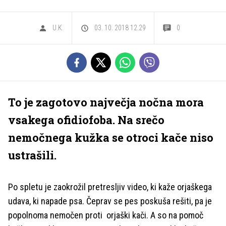
U.K.
03. 10. 2018 12.29
0
To je zagotovo največja nočna mora
vsakega ofidiofoba. Na srečo
nemočnega kužka se otroci kače niso
ustrašili.
Po spletu je zaokrožil pretresljiv video, ki kaže orjaškega
udava, ki napade psa. Čeprav se pes poskuša rešiti, pa je
popolnoma nemočen proti orjaški kači. A so na pomoč