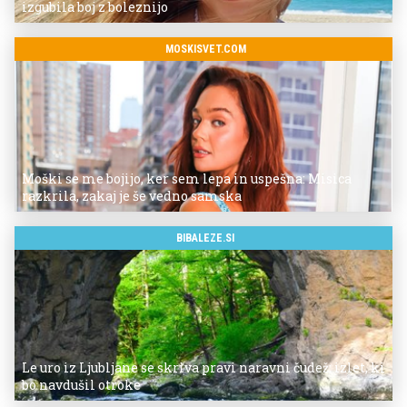
izgubila boj z boleznijo
MOSKISVET.COM
Moški se me bojijo, ker sem lepa in uspešna: Misica
razkrila, zakaj je še vedno samska
BIBALEZE.SI
Le uro iz Ljubljane se skriva pravi naravni čudež: izlet, ki
bo navdušil otroke