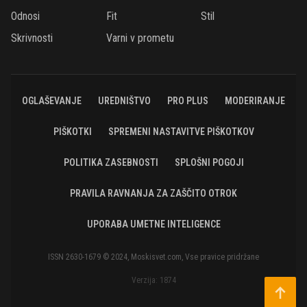
Odnosi
Fit
Stil
Skrivnosti
Varni v prometu
OGLAŠEVANJE
UREDNIŠTVO
PRO PLUS
MODERIRANJE
PIŠKOTKI
SPREMENI NASTAVITVE PIŠKOTKOV
POLITIKA ZASEBNOSTI
SPLOŠNI POGOJI
PRAVILA RAVNANJA ZA ZAŠČITO OTROK
UPORABA UMETNE INTELIGENCE
ISSN 2630-1679 © 2024, Moskisvet.com, Vse pravice pridržane
Verzija: 1874