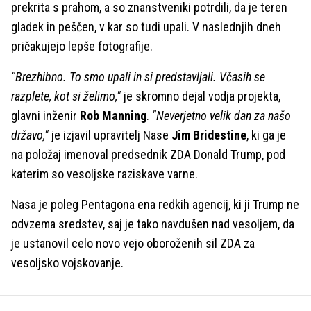
prekrita s prahom, a so znanstveniki potrdili, da je teren
gladek in peščen, v kar so tudi upali. V naslednjih dneh
pričakujejo lepše fotografije.
"Brezhibno. To smo upali in si predstavljali. Včasih se
razplete, kot si želimo,"
je skromno dejal vodja projekta,
glavni inženir
Rob Manning
.
"Neverjetno velik dan za našo
državo,"
je izjavil upravitelj Nase
Jim Bridestine
, ki ga je
na položaj imenoval predsednik ZDA Donald Trump, pod
katerim so vesoljske raziskave varne.
Nasa je poleg Pentagona ena redkih agencij, ki ji Trump ne
odvzema sredstev, saj je tako navdušen nad vesoljem, da
je ustanovil celo novo vejo oboroženih sil ZDA za
vesoljsko vojskovanje.