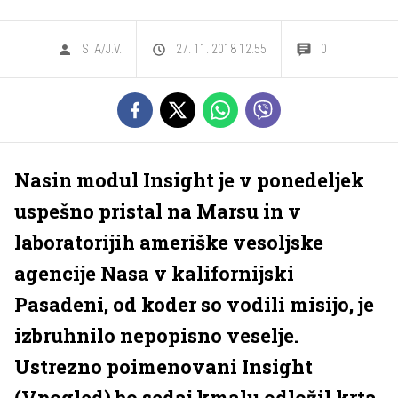
STA/J.V.
27. 11. 2018 12.55
0
Nasin modul Insight je v ponedeljek
uspešno pristal na Marsu in v
laboratorijih ameriške vesoljske
agencije Nasa v kalifornijski
Pasadeni, od koder so vodili misijo, je
izbruhnilo nepopisno veselje.
Ustrezno poimenovani Insight
(Vpogled) bo sedaj kmalu odložil krta