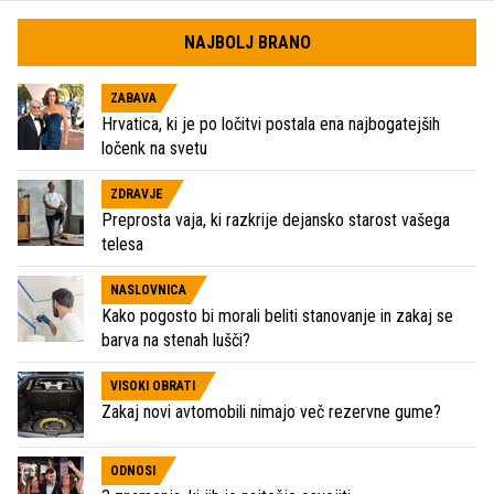
NAJBOLJ BRANO
ZABAVA
Hrvatica, ki je po ločitvi postala ena najbogatejših
ločenk na svetu
ZDRAVJE
Preprosta vaja, ki razkrije dejansko starost vašega
telesa
NASLOVNICA
Kako pogosto bi morali beliti stanovanje in zakaj se
barva na stenah lušči?
VISOKI OBRATI
Zakaj novi avtomobili nimajo več rezervne gume?
ODNOSI