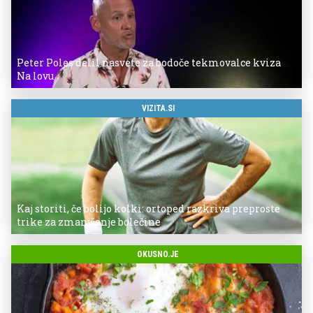
Peter Poles delil nasvete za bodoče tekmovalce kviza
Na lovu
VIZITA.SI
Kaj storiti, če bolijo kolki: ortoped razkriva preproste
trike za zmanjšanje bolečine
OKUSNO.JE