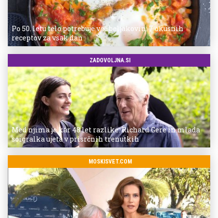
Po 50. letu telo potrebuje več beljakovin: 7 okusnih
receptov za vsak dan
ZADOVOLJNA.SI
Med njima je kar 48 let razlike: Richard Gere in mlada
soigralka ujeta v prisrčnih trenutkih
MOSKISVET.COM