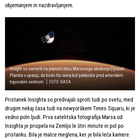
objemanjem in nazdravljanjem.
Insight so namerili na planoto blizu Marsovega ekvatorja Elysium
Planitia v upanju, da bodo tla ravna kot parkirišče pred ameriškim
trgovskim centrom.
FOTO: NASA
Pristanek Insighta so predvajali sproti tudi po svetu, med
drugim nekaj časa tudi na newyorškem Times Squaru, ki je
vedno poln ljudi. Prva satelitska fotografija Marsa od
Insighta je prispela na Zemljo le štiri minute in pol po
pristanku. Bila je malce meglena, ker je bila leča kamere