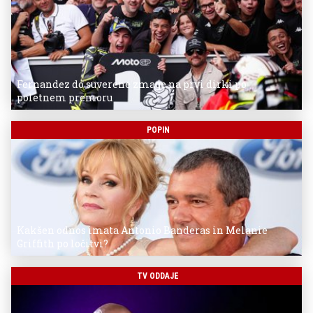
Fernandez do suverene zmage na prvi dirki po
poletnem premoru
POPIN
Kakšen odnos imata Antonio Banderas in Melanie
Griffith po ločitvi?
TV ODDAJE