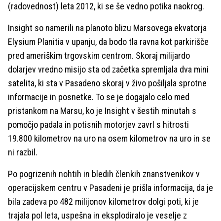
(radovednost) leta 2012, ki se še vedno potika naokrog.
Insight so namerili na planoto blizu Marsovega ekvatorja
Elysium Planitia v upanju, da bodo tla ravna kot parkirišče
pred ameriškim trgovskim centrom. Skoraj milijardo
dolarjev vredno misijo sta od začetka spremljala dva mini
satelita, ki sta v Pasadeno skoraj v živo pošiljala sprotne
informacije in posnetke. To se je dogajalo celo med
pristankom na Marsu, ko je Insight v šestih minutah s
pomočjo padala in potisnih motorjev zavrl s hitrosti
19.800 kilometrov na uro na osem kilometrov na uro in se
ni razbil.
Po pogrizenih nohtih in bledih členkih znanstvenikov v
operacijskem centru v Pasadeni je prišla informacija, da je
bila zadeva po 482 milijonov kilometrov dolgi poti, ki je
trajala pol leta, uspešna in eksplodiralo je veselje z