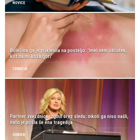
NOVICE
Bolečina ga je priklenila na posteljo: 'Imel sem občutek,
kot da mi koža gori'
ZDRAVJE
Partner zvezdnice izginil brez sledu: nikoli ga niso našli,
nato je prišla še ena tragedija
ODNOSI