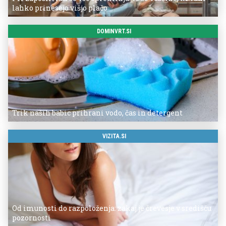
lahko prinesejo višjo plačo
DOMINVRT.SI
Trik naših babic prihrani vodo, čas in detergent
VIZITA.SI
Od imunosti do razpoloženja: zakaj je črevesje v središču
pozornosti