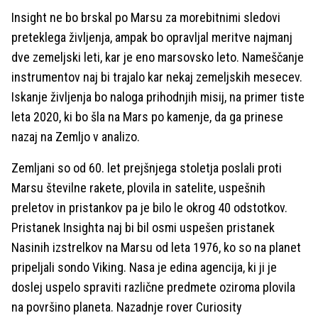
Insight ne bo brskal po Marsu za morebitnimi sledovi
preteklega življenja, ampak bo opravljal meritve najmanj
dve zemeljski leti, kar je eno marsovsko leto. Nameščanje
instrumentov naj bi trajalo kar nekaj zemeljskih mesecev.
Iskanje življenja bo naloga prihodnjih misij, na primer tiste
leta 2020, ki bo šla na Mars po kamenje, da ga prinese
nazaj na Zemljo v analizo.
Zemljani so od 60. let prejšnjega stoletja poslali proti
Marsu številne rakete, plovila in satelite, uspešnih
preletov in pristankov pa je bilo le okrog 40 odstotkov.
Pristanek Insighta naj bi bil osmi uspešen pristanek
Nasinih izstrelkov na Marsu od leta 1976, ko so na planet
pripeljali sondo Viking. Nasa je edina agencija, ki ji je
doslej uspelo spraviti različne predmete oziroma plovila
na površino planeta. Nazadnje rover Curiosity