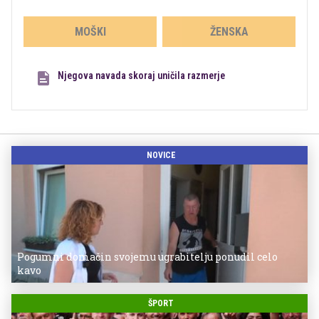
MOŠKI
ŽENSKA
Njegova navada skoraj uničila razmerje
NOVICE
Pogumni domačin svojemu ugrabitelju ponudil celo
kavo
ŠPORT