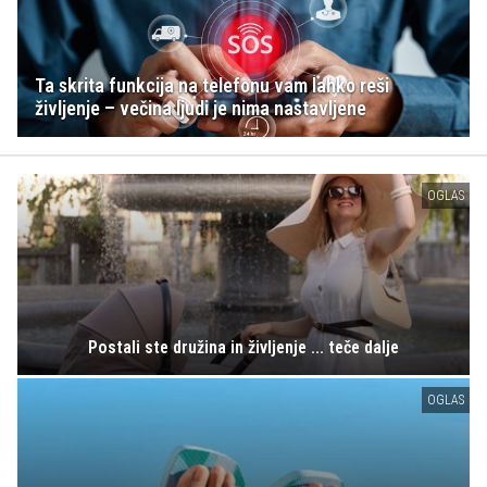
Ta skrita funkcija na telefonu vam lahko reši
življenje – večina ljudi je nima nastavljene
OGLAS
Postali ste družina in življenje ... teče dalje
OGLAS