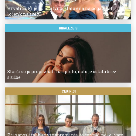
Hrvatica, ki je po ločitvi postala ena najbogatejših
ločenk na svetu
BIBALEZE.SI
Starši so jo prepoznali na spletu, nato je ostala brez
službe
CEKIN.SI
Pri zaposlitvah se vse spreminja: to so veščine, ki vam