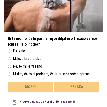
Bi te motilo, če bi partner uporabljal eno brisačo za vse
(obraz, telo, noge)?
Da, zelo
Malo, a bi sprejel/a
Ne, to mi je vseeno
Mislim, da to ni problem, če je brisača redno oprana
MOŠKI
ŽENSKA
Njegova navada skoraj uničila razmerje