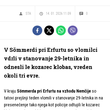
STA
14. 01. 2026 11.09
0
V Sömmerdi pri Erfurtu so vlomilci
vdrli v stanovanje 29-letnika in
odnesli le kozarec klobas, vreden
okoli tri evre.
V kraju
Sömmerda pri Erfurtu na vzhodu Nemčije
so
tatovi prejšnji teden vlomili v stanovanje 29-letnika in na
presenečenje tako njega kot policije odtujili le kozarec