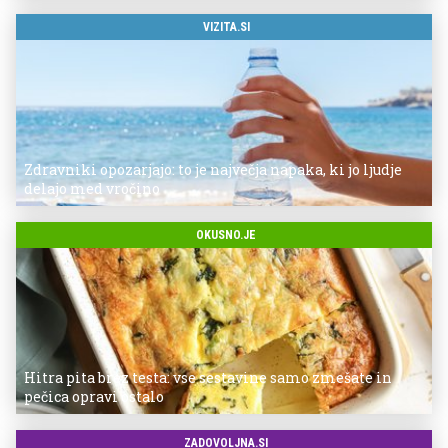
VIZITA.SI
Zdravniki opozarjajo: to je največja napaka, ki jo ljudje
delajo med vročino
OKUSNO.JE
Hitra pita brez testa: vse sestavine samo zmešate in
pečica opravi ostalo
ZADOVOLJNA.SI