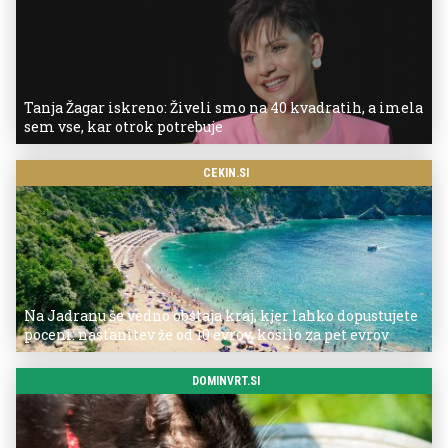
Tanja Žagar iskreno: Živeli smo na 40 kvadratih, a imela
sem vse, kar otrok potrebuje
CEKIN.SI
Na Jadranu še vedno obstaja kraj, kjer lahko dopustujete
poceni: nastanitev že od 10 evrov, kosilo za pet evrov
DOMINVRT.SI