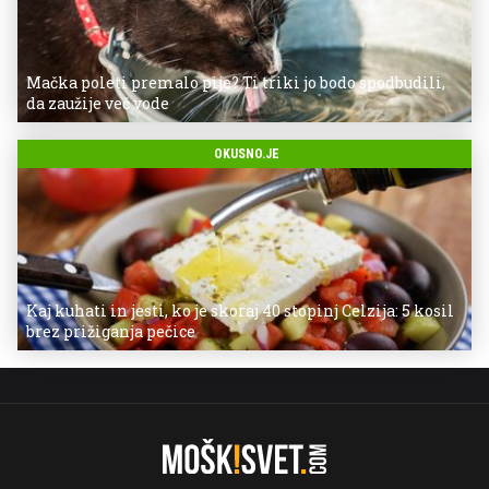
Mačka poleti premalo pije? Ti triki jo bodo spodbudili,
da zaužije več vode
OKUSNO.JE
Kaj kuhati in jesti, ko je skoraj 40 stopinj Celzija: 5 kosil
brez prižiganja pečice