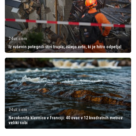
24ur.com
Iz ruševin potegnili štiri trupla; iščejo avto, ki je hitro odpeljal
24ur.com
Nezakonita klavnica v Franciji: 40 ovac v 12 kvadratnih metrov
veliki sobi