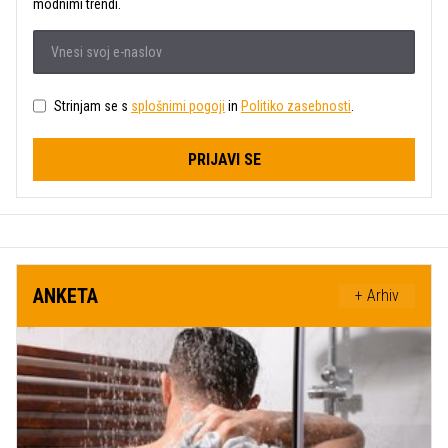
modnimi trendi.
Strinjam se s
splošnimi pogoji
in
Politiko zasebnosti
.
PRIJAVI SE
ANKETA
+ Arhiv