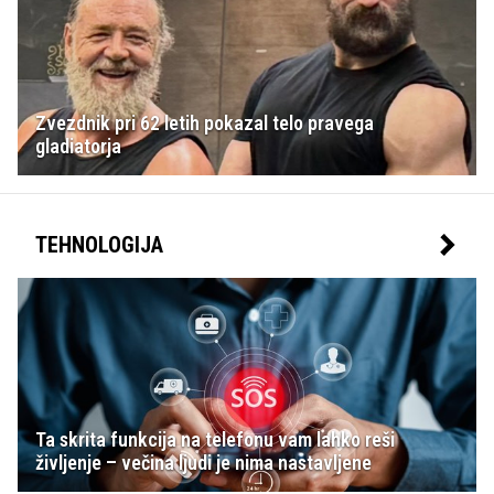
Zvezdnik pri 62 letih pokazal telo pravega
gladiatorja
TEHNOLOGIJA
Ta skrita funkcija na telefonu vam lahko reši
življenje – večina ljudi je nima nastavljene