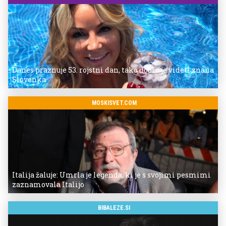
Danes praznuje 53. rojstni dan, tako dobro je videti znana
Slovenka
MOSKISVET.COM
Italija žaluje: Umrla je legenda, ki je s svojimi pesmimi
zaznamovala Italijo
BIBALEZE.SI