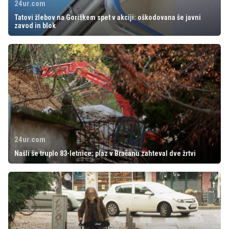
24ur.com
Tatovi žlebov na Goriškem spet v akciji: oškodovana še javni
zavod in blok
24ur.com
Našli še truplo 83-letnice: plaz v Bračanu zahteval dve žrtvi