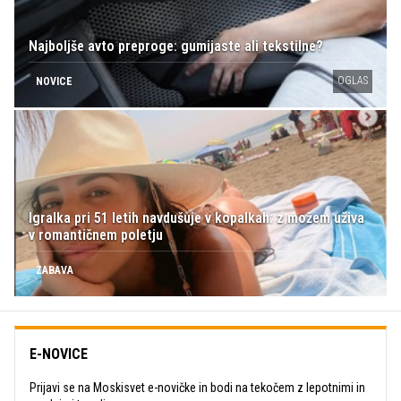
Najboljše avto preproge: gumijaste ali tekstilne?
OGLAS
NOVICE
Igralka pri 51 letih navdušuje v kopalkah: z možem uživa
v romantičnem poletju
ZABAVA
E-NOVICE
Prijavi se na Moskisvet e-novičke in bodi na tekočem z lepotnimi in