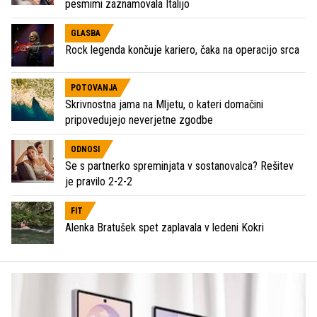
pesmimi zaznamovala Italijo
GLASBA
Rock legenda končuje kariero, čaka na operacijo srca
POTOVANJA
Skrivnostna jama na Mljetu, o kateri domačini
pripovedujejo neverjetne zgodbe
ODNOSI
Se s partnerko spreminjata v sostanovalca? Rešitev
je pravilo 2-2-2
FIT
Alenka Bratušek spet zaplavala v ledeni Kokri