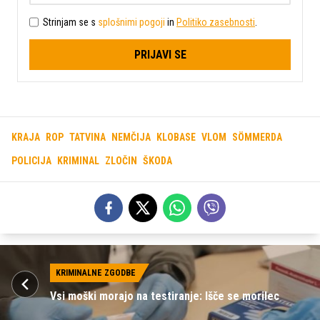
Strinjam se s
splošnimi pogoji
in
Politiko zasebnosti
.
PRIJAVI SE
KRAJA
ROP
TATVINA
NEMČIJA
KLOBASE
VLOM
SÖMMERDA
POLICIJA
KRIMINAL
ZLOČIN
ŠKODA
KRIMINALNE ZGODBE
Vsi moški morajo na testiranje: Išče se morilec