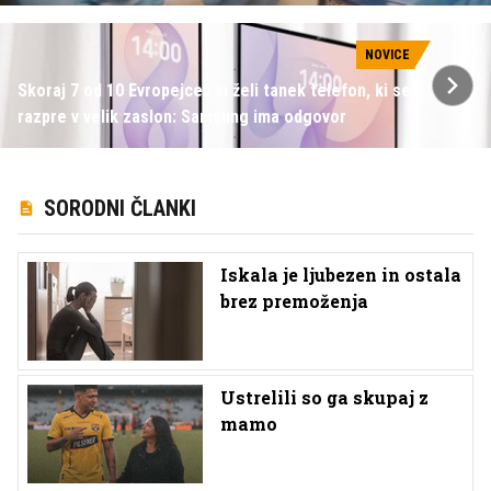
NOVICE
Skoraj 7 od 10 Evropejcev si želi tanek telefon, ki se
razpre v velik zaslon: Samsung ima odgovor
SORODNI ČLANKI
Iskala je ljubezen in ostala
brez premoženja
Ustrelili so ga skupaj z
mamo