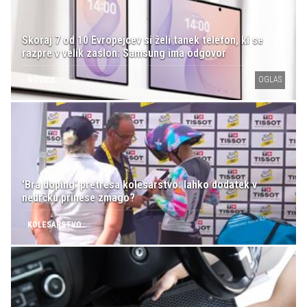
Skoraj 7 od 10 Evropejcev si želi tanek telefon, ki se
razpre v velik zaslon: Samsung ima odgovor
OGLAS
NOVICE
'Bra doping' pretresa kolesarstvo: lahko dodatek v
nedrčku prinese zmago?
KOLESARSTVO