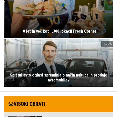
10 let in več kot 1.300 lokacij Fresh Corner
OGLAS
Spletni avto oglasi spreminjajo način nakupa in prodaje
avtomobilov
VISOKI OBRATI