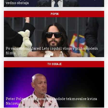
vedno obstaja
POPIN
Po valu obtožb: Jared Leto izgubil vlogo v prihajajočem
filmu
TV ODDAJE
Peter Poles delil nasvete za bodoče tekmovalce kviza
Na lovu