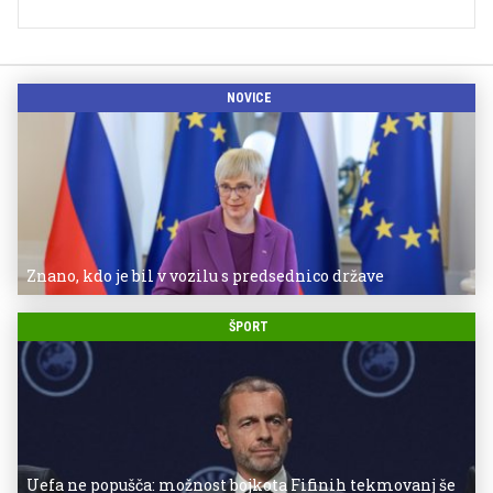
NOVICE
Znano, kdo je bil v vozilu s predsednico države
ŠPORT
Uefa ne popušča: možnost bojkota Fifinih tekmovanj še