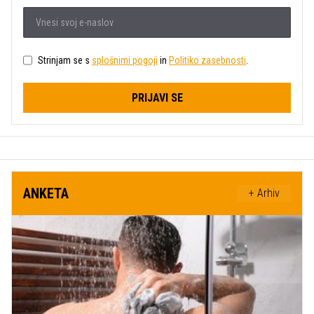
Strinjam se s
splošnimi pogoji
in
Politiko zasebnosti
.
PRIJAVI SE
ANKETA
+ Arhiv