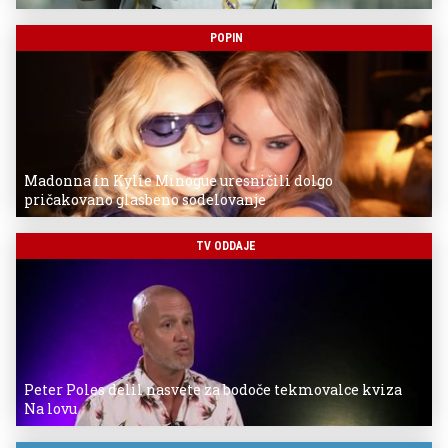
POPIN
Madonna in Kylie Minogue uresničili dolgo
pričakovano glasbeno sodelovanje
TV ODDAJE
Peter Poles delil nasvete za bodoče tekmovalce kviza
Na lovu