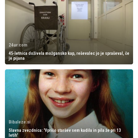
24ur.com
45-letnica doživela možgansko kap, reševalec jo je spraševal, če
je pijana
Bibaleze.si
Slavna zvezdnica: 'Vpričo staršev sem kadila in pila že pri 13
letih'