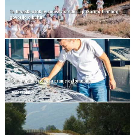
Ta hrvaški otok je znova v središču pozornosti: mnogi
govorijo o kultu
SVET
To je najslabši čas za pranje avtomobila
VISOKI OBRATI