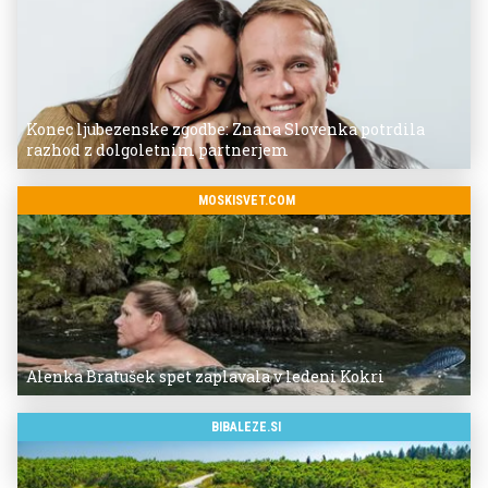
Konec ljubezenske zgodbe: Znana Slovenka potrdila
razhod z dolgoletnim partnerjem
MOSKISVET.COM
Alenka Bratušek spet zaplavala v ledeni Kokri
BIBALEZE.SI