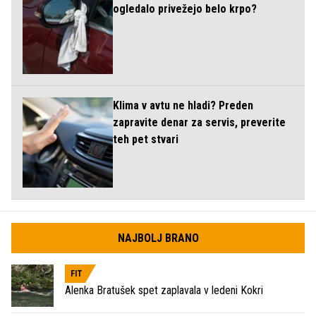
ogledalo privežejo belo krpo?
Klima v avtu ne hladi? Preden
zapravite denar za servis, preverite
teh pet stvari
NAJBOLJ BRANO
FIT
Alenka Bratušek spet zaplavala v ledeni Kokri