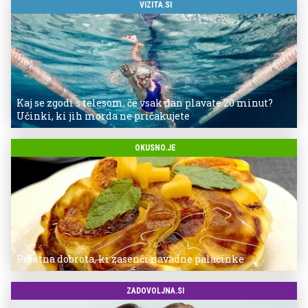
VIZITA.SI
Kaj se zgodi s telesom, če vsak dan plavate 20 minut?
Učinki, ki jih morda ne pričakujete
OKUSNO.JE
Poletna dobrota, ki zasenči navadne palačinke
ZADOVOLJNA.SI