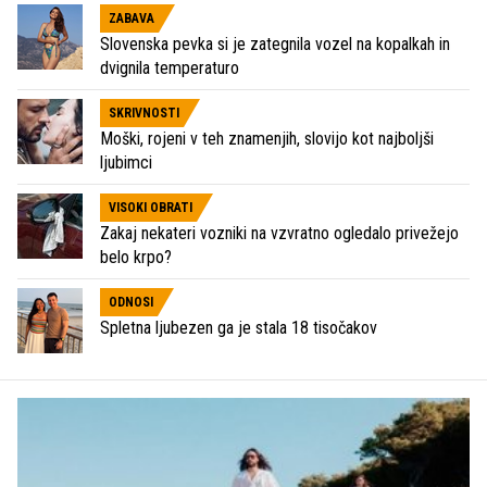
ZABAVA
Slovenska pevka si je zategnila vozel na kopalkah in
dvignila temperaturo
SKRIVNOSTI
Moški, rojeni v teh znamenjih, slovijo kot najboljši
ljubimci
VISOKI OBRATI
Zakaj nekateri vozniki na vzvratno ogledalo privežejo
belo krpo?
ODNOSI
Spletna ljubezen ga je stala 18 tisočakov