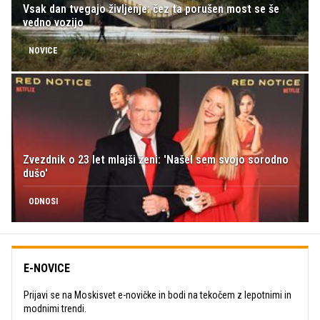
Vsak dan tvegajo življenje: čez ta porušen most se še
vedno vozijo
NOVICE
Zvezdnik o 23 let mlajši ženi: 'Našel sem svojo sorodno
dušo'
ODNOSI
E-NOVICE
Prijavi se na Moskisvet e-novičke in bodi na tekočem z lepotnimi in
modnimi trendi.