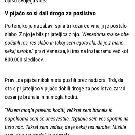
opisu svojega videa.
V pijačo so si dali drogo za posilstvo
Po tem, ko je na zabavi spila tri kozarce vina, ji je postalo
slabo. Z njo je bila prijateljica z njo.
"Nenadoma sva se obe
počutili res, res slabo in takoj sem ugotovila, da je z mano
nekaj narobe,"
pravi Vanessa, ki ima na Instagramu več kot
800.000 sledilcev.
Pravi, da pijače nikoli nista pustili brez nadzora. Trdi, da
sta s prijateljico v pijačo dobili droge za posilstvo, zaradi
česar je bruhala in ni mogla hoditi.
"Nisem mogla pravilno hoditi, večkrat sem bruhala in
popolnoma sem se onesvestila. Izgubila sem ves spomin na
tisto noč. Takrat sem vedela, da je nekaj res narobe. Mislila