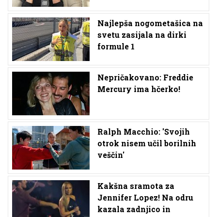
Najlepša nogometašica na
svetu zasijala na dirki
formule 1
Nepričakovano: Freddie
Mercury ima hčerko!
Ralph Macchio: 'Svojih
otrok nisem učil borilnih
veščin'
Kakšna sramota za
Jennifer Lopez! Na odru
kazala zadnjico in