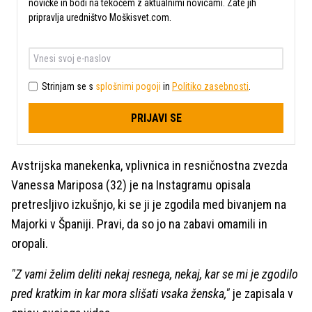
novičke in bodi na tekočem z aktualnimi novicami. Zate jih
pripravlja uredništvo Moškisvet.com.
Strinjam se s
splošnimi pogoji
in
Politiko zasebnosti
.
PRIJAVI SE
Avstrijska manekenka, vplivnica in resničnostna zvezda
Vanessa Mariposa (32) je na Instagramu opisala
pretresljivo izkušnjo, ki se ji je zgodila med bivanjem na
Majorki v Španiji. Pravi, da so jo na zabavi omamili in
oropali.
"Z vami želim deliti nekaj resnega, nekaj, kar se mi je zgodilo
pred kratkim in kar mora slišati vsaka ženska,"
je zapisala v