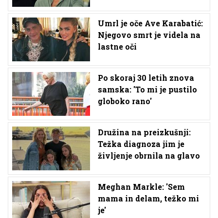
Umrl je oče Ave Karabatić:
Njegovo smrt je videla na
lastne oči
Po skoraj 30 letih znova
samska: 'To mi je pustilo
globoko rano'
Družina na preizkušnji:
Težka diagnoza jim je
življenje obrnila na glavo
Meghan Markle: 'Sem
mama in delam, težko mi
je'