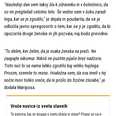
"Naslednji dan sem takoj šla k zdravniku in v bolnišnico, da
so mi pregledali celotno telo. Še vedno sem v šoku zaradi
tega, kar se je zgodilo,"
je dejala in poudarila, da se je
odločila javno spregovoriti o tem, kar se ji je zgodilo, da bi
opozorila druge ženske in jih pozvala, naj bodo previdne.
"To delim, ker želim, da je vsaka ženska na preži. Ne
zaupajte nikomur. Nikoli ne pustite pijače brez nadzora.
Tisto noč bi se nama lahko zgodilo kaj veliko hujšega.
Prosim, vzemite to resno. Hvaležna sem, da sva imeli v tej
nočni mori toliko sreče, da ni prišlo do fizične zlorabe,"
je
dodala Mariposa.
Vroče novice iz sveta slavnih
Te zanima, kaj se dogaja v svetu blišča in slave? Prijavi se na e-