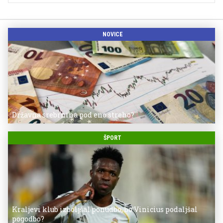
NOVICE
Državna srebrnina pod eno streho?
ŠPORT
Kraljevi klub izboljšal ponudbo, bo Vinicius podaljšal
pogodbo?