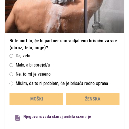
Bi te motilo, če bi partner uporabljal eno brisačo za vse
(obraz, telo, noge)?
Da, zelo
Malo, a bi sprejel/a
Ne, to mi je vseeno
Mislim, da to ni problem, če je brisača redno oprana
MOŠKI
ŽENSKA
Njegova navada skoraj uničila razmerje