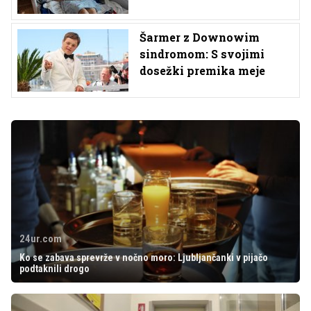
Šarmer z Downowim
sindromom: S svojimi
dosežki premika meje
24ur.com
Ko se zabava sprevrže v nočno moro: Ljubljančanki v pijačo
podtaknili drogo