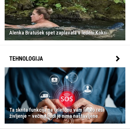
Alenka Bratušek spet zaplavala v ledeni Kokri
TEHNOLOGIJA
Ta skrita funkcija na telefonu vam lahko reši
življenje – večina ljudi je nima nastavljene