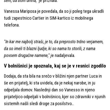
sem, da bom umrla,"
je priznala.
Vanessa Mariposa je povedala, da so ji poleg tega ukradli
tudi zapestnico Cartier in SIM-kartico iz mobilnega
telefona.
"In kar me najbolj straši, je to, da preprosto trdno verjamem,
da so imeli ti blazni ljudje, ki so nama to storili, z nama
povsem drugačne namene," j
e nadaljevala.
V bolnišnici je spoznala, kaj se je v resnici zgodilo
Dodaja, da sta bila na srečo v bližini njen partner Luca in
še en prijatelj, ki sta uvidela, da je nekaj narobe, in ju
odpeljala domov. Naslednji dan so Vanesso in njeno
prijateljico odpeljali v bolnišnico, kjer so zdravniki v njunih
sistemih našli sledi droge za posilstvo..