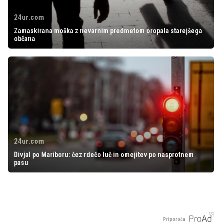
24ur.com
Zamaskirana moška z nevarnim predmetom oropala starejšega
občana
24ur.com
Divjal po Mariboru: čez rdečo luč in omejitev po nasprotnem
pasu
Priporoča