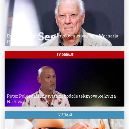
Donostia za nemškega filmskega ustvarjalca Wernerja
Herzoga
TV ODDAJE
Peter Poles delil nasvete za bodoče tekmovalce kviza
Na lovu
VIZITA.SI