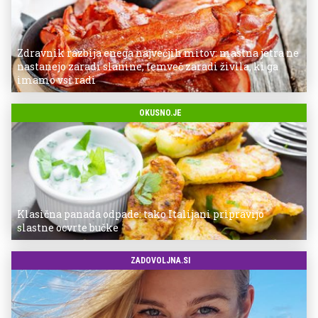
Zdravnik razbija enega največjih mitov: mastna jetra ne
nastanejo zaradi slanine, temveč zaradi živila, ki ga
imamo vsi radi
OKUSNO.JE
Klasična panada odpade: tako Italijani pripravijo
slastne ocvrte bučke
ZADOVOLJNA.SI