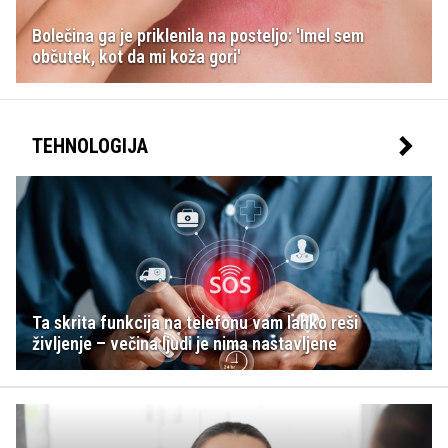
Bolečina ga je priklenila na posteljo: 'Imel sem
občutek, kot da mi koža gori'
TEHNOLOGIJA
Ta skrita funkcija na telefonu vam lahko reši
življenje – večina ljudi je nima nastavljene