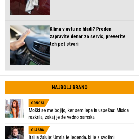
Klima v avtu ne hladi? Preden
zapravite denar za servis, preverite
teh pet stvari
NAJBOLJ BRANO
ODNOSI
Moški se me bojijo, ker sem lepa in uspešna: Misica
razkrila, zakaj je še vedno samska
GLASBA
Italija žaluje: Umrla je legenda, ki je s svojimi