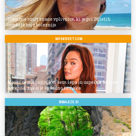
Tragična smrt znane vplivnice, ki je pri 26 letih
izgubila boj z boleznijo
MOSKISVET.COM
Moški se me bojijo, ker sem lepa in uspešna: Misica
razkrila, zakaj je še vedno samska
BIBALEZE.SI