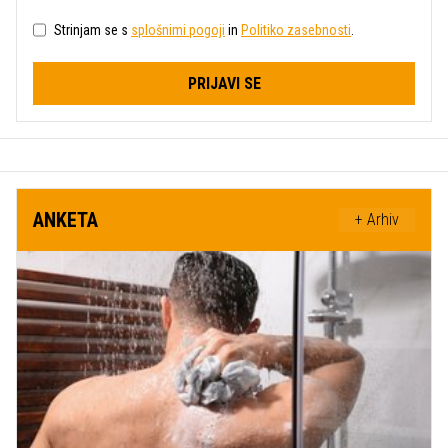
Strinjam se s
splošnimi pogoji
in
Politiko zasebnosti
.
PRIJAVI SE
ANKETA
+ Arhiv