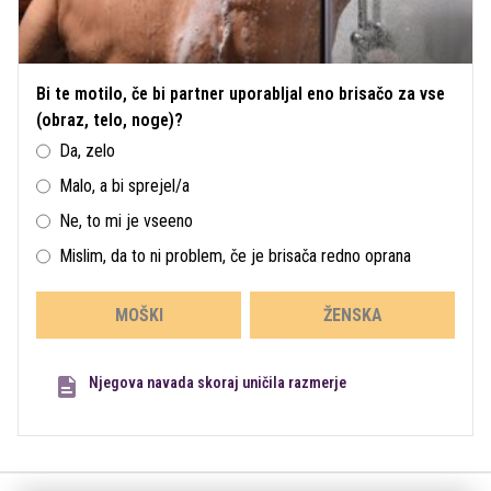
Bi te motilo, če bi partner uporabljal eno brisačo za vse
(obraz, telo, noge)?
Da, zelo
Malo, a bi sprejel/a
Ne, to mi je vseeno
Mislim, da to ni problem, če je brisača redno oprana
MOŠKI
ŽENSKA
Njegova navada skoraj uničila razmerje