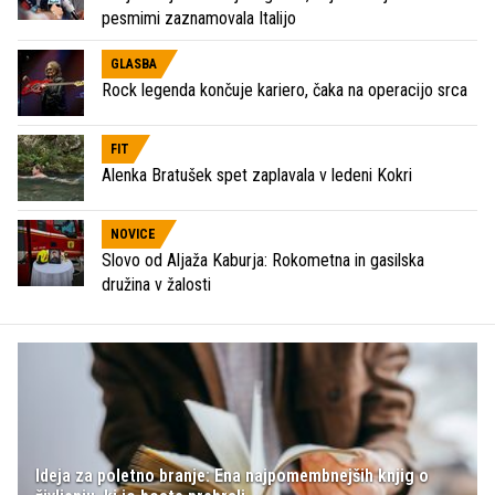
pesmimi zaznamovala Italijo
GLASBA
Rock legenda končuje kariero, čaka na operacijo srca
FIT
Alenka Bratušek spet zaplavala v ledeni Kokri
NOVICE
Slovo od Aljaža Kaburja: Rokometna in gasilska
družina v žalosti
Ideja za poletno branje: Ena najpomembnejših knjig o