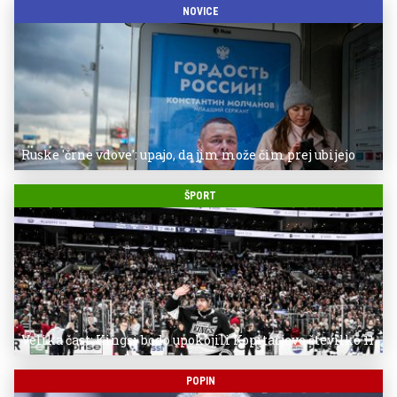
NOVICE
Ruske 'črne vdove': upajo, da jim može čim prej ubijejo
ŠPORT
Velika čast: Kingsi bodo upokojili Kopitarjevo številko 11
POPIN