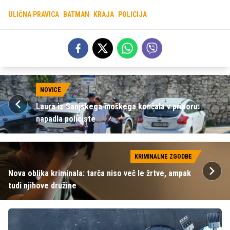
ULIČNA PRAVICA
BATMAN
KRAJA
POLICIJA
NOVICE
Laura iz Sanjskega moškega končala v priporu:
napadla policiste
KRIMINALNE ZGODBE
Nova oblika kriminala: tarča niso več le žrtve, ampak
tudi njihove družine