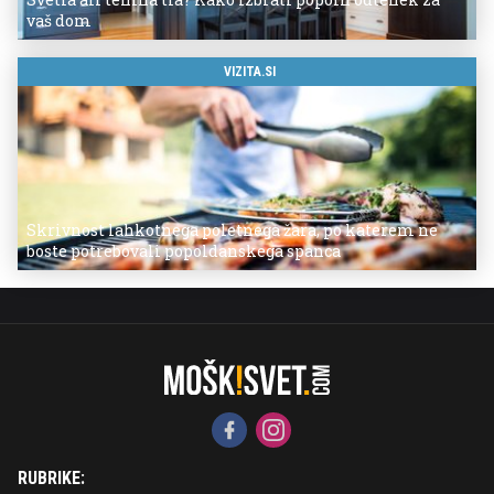
vaš dom
VIZITA.SI
Skrivnost lahkotnega poletnega žara, po katerem ne
boste potrebovali popoldanskega spanca
RUBRIKE: