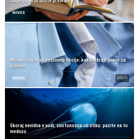
življenju, ki jo boste prebrali
NOVICE
Moške srajce za poslovno okolje: kako izbrati pravo za
pisarno
OGLAS
NOVICE
Skoraj nevidna v vodi, smrtonosna ob stiku: pazite na to
meduzo