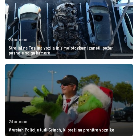
24ur.com
Streljal na Teslina vozila in z molotovkami zanetil požar,
posnele so ga kamere
24ur.com
V vrstah Policije tudi Grinch, ki preži na prehitre voznike