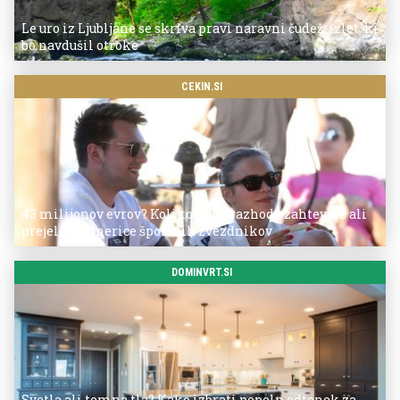
Le uro iz Ljubljane se skriva pravi naravni čudež: izlet, ki
bo navdušil otroke
CEKIN.SI
43 milijonov evrov? Koliko so po razhodu zahtevale ali
prejele partnerice športnih zvezdnikov
DOMINVRT.SI
Svetla ali temna tla? Kako izbrati popoln odtenek za