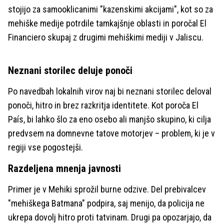
stojijo za samooklicanimi "kazenskimi akcijami", kot so za
mehiške medije potrdile tamkajšnje oblasti in poročal El
Financiero skupaj z drugimi mehiškimi mediji v Jaliscu.
Neznani storilec deluje ponoči
Po navedbah lokalnih virov naj bi neznani storilec deloval
ponoči, hitro in brez razkritja identitete. Kot poroča El
País, bi lahko šlo za eno osebo ali manjšo skupino, ki cilja
predvsem na domnevne tatove motorjev – problem, ki je v
regiji vse pogostejši.
Razdeljena mnenja javnosti
Primer je v Mehiki sprožil burne odzive. Del prebivalcev
"mehiškega Batmana" podpira, saj menijo, da policija ne
ukrepa dovolj hitro proti tatvinam. Drugi pa opozarjajo, da