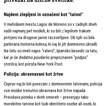
Najdeni zlepljeni in označeni kot "tatovi"
V mehiškem mestu Lagos de Moreno so v zadnjih dneh
našli najmanj pet moških, ki so bili z lepilnim trakom
pritrjeni na drogove javne razsvetljave. Ob njih so bila
parkirana motorna kolesa, ki naj bi jih domnevno ukradli.
Na čelu so imeli napis "ratero", špansko besedo za tatu,
kar je še dodatno poudarilo prepoznaven "podpis"
storilca, kot poroča New York Post.
Policija: obravnavani kot žrtve
Čeprav naj bi bili povezani z domnevnimi tatvinami, policija
vse moške trenutno obravnava kot žrtve napada.
Preiskava poteka v dveh smereh – preverjajo tako
morebitne tatvine kot tudi identiteto osebe ali oseb, ki