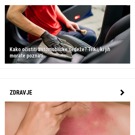
Kako očistiti avtomobilske sedeže? Triki, ki jih
morate poznati
ZDRAVJE