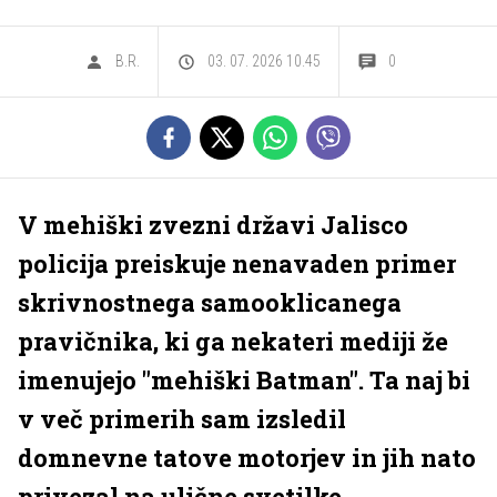
B.R.
03. 07. 2026 10.45
0
V mehiški zvezni državi Jalisco
policija preiskuje nenavaden primer
skrivnostnega samooklicanega
pravičnika, ki ga nekateri mediji že
imenujejo "mehiški Batman". Ta naj bi
v več primerih sam izsledil
domnevne tatove motorjev in jih nato
privezal na ulične svetilke.