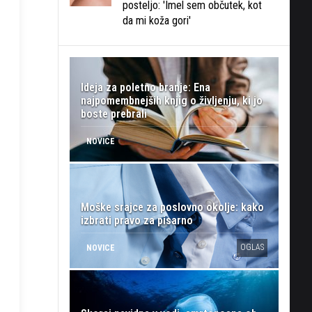
posteljo: 'Imel sem občutek, kot
da mi koža gori'
Ideja za poletno branje: Ena
najpomembnejših knjig o življenju, ki jo
boste prebrali
NOVICE
Moške srajce za poslovno okolje: kako
izbrati pravo za pisarno
OGLAS
NOVICE