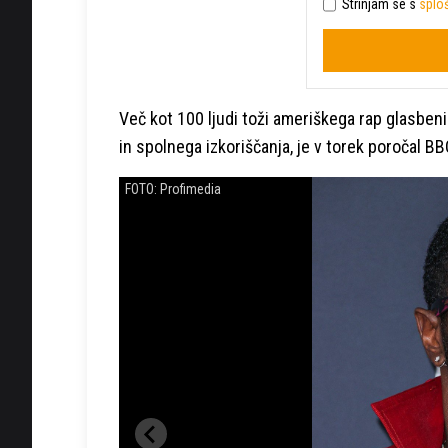
Strinjam se s
sploš
Več kot 100 ljudi toži ameriškega rap glasben
in spolnega izkoriščanja, je v torek poročal BB
FOTO: Profimedia