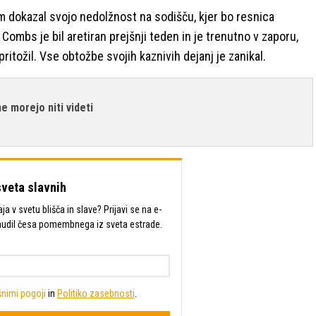
m dokazal svojo nedolžnost na sodišču, kjer bo resnica
Combs je bil aretiran prejšnji teden in je trenutno v zaporu,
pritožil. Vse obtožbe svojih kaznivih dejanj je zanikal.
e morejo niti videti
sveta slavnih
a v svetu blišča in slave? Prijavi se na e-
mudil česa pomembnega iz sveta estrade.
nimi pogoji
in
Politiko zasebnosti
.