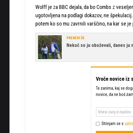
Wolff je za BBC dejala, da bo Combs z veselje
ugotovljena na podlagi dokazov, ne špekulacij. 
potem ko so mu zavrnili varščino, na kar se je 
PREBERI ŠE
Nekoč so ju oboževali, danes ju n
Vroče novice iz 
Te zanima, kaj se dogaj
novice, da ne boš za
Strinjam se s
sploš