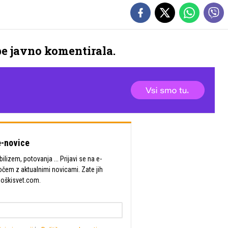
be javno komentirala.
-novice
lizem, potovanja ... Prijavi se na e-
očem z aktualnimi novicami. Zate jih
Moškisvet.com.