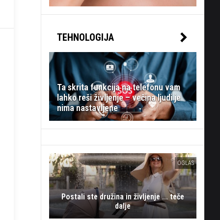
TEHNOLOGIJA
Ta skrita funkcija na telefonu vam
lahko reši življenje – večina ljudi je
nima nastavljene
OGLAS
Postali ste družina in življenje ... teče
dalje