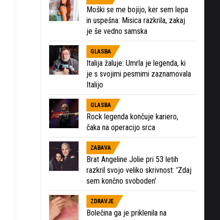
Moški se me bojijo, ker sem lepa
in uspešna: Misica razkrila, zakaj
je še vedno samska
GLASBA
Italija žaluje: Umrla je legenda, ki
je s svojimi pesmimi zaznamovala
Italijo
GLASBA
Rock legenda končuje kariero,
čaka na operacijo srca
ZABAVA
Brat Angeline Jolie pri 53 letih
razkril svojo veliko skrivnost: 'Zdaj
sem končno svoboden'
ZDRAVJE
Bolečina ga je priklenila na