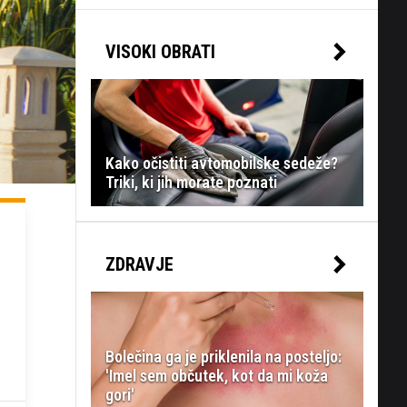
VISOKI OBRATI
Kako očistiti avtomobilske sedeže?
Triki, ki jih morate poznati
ZDRAVJE
Bolečina ga je priklenila na posteljo:
'Imel sem občutek, kot da mi koža
gori'