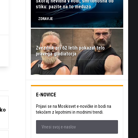
Skoraj nevidna v vodi, smrtonosna ob
stiku: pazite na to meduzo
ZDRAVJE
Zvezdnik pri 62 letih pokazal telo
pravega gladiatorja
FIT
E-NOVICE
Prijavi se na Moskisvet e-novičke in bodi na
sko
tekočem z lepotnimi in modnimi trendi.