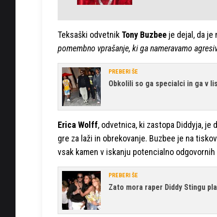
Teksaški odvetnik
Tony Buzbee
je dejal, da j
pomembno vprašanje, ki ga nameravamo agresivn
PREBERI ŠE
Obkolili so ga specialci in ga v li
Erica Wolff
, odvetnica, ki zastopa Diddyja, je 
gre za laži in obrekovanje. Buzbee je na tiskov
vsak kamen v iskanju potencialno odgovornih
PREBERI ŠE
Zato mora raper Diddy Stingu pla