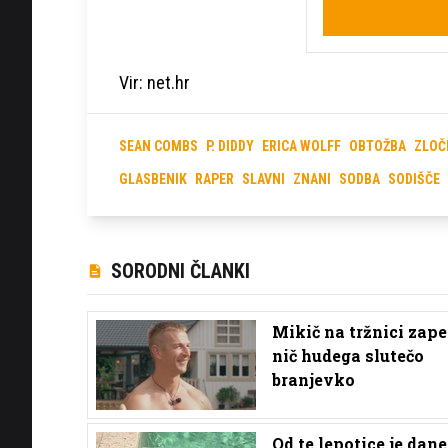
Vir: net.hr
SEAN COMBS
P. DIDDY
ERICA WOLFF
OBTOŽBA
ZLOČ
GLASBENIK
RAPER
SLAVNI
ZNANI
SODBA
SODIŠČE
SORODNI ČLANKI
Mikič na tržnici zape
nič hudega slutečo
branjevko
Od te lepotice je dane