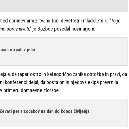
e med domnevnimi žrtvami tudi devetletni mladoletnik.
"To je
o obravnavati,"
je Buzbee povedal novinarjem.
sicah strpali v ječo
dejala, da raper ostro in kategorično zanika obtožbe in pravi, da
ni konferenci dejal, da bosta on in njegova ekipa prevrnila
 v primeru domnevne zlorabe.
čevati pet tisočakov na dan do konca življenja