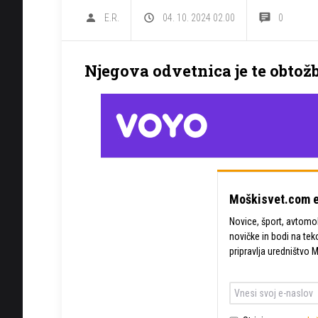
E.R.
04. 10. 2024 02.00
0
Njegova odvetnica je te obtož
Moškisvet.com e
Novice, šport, avtomobi
novičke in bodi na tek
pripravlja uredništvo 