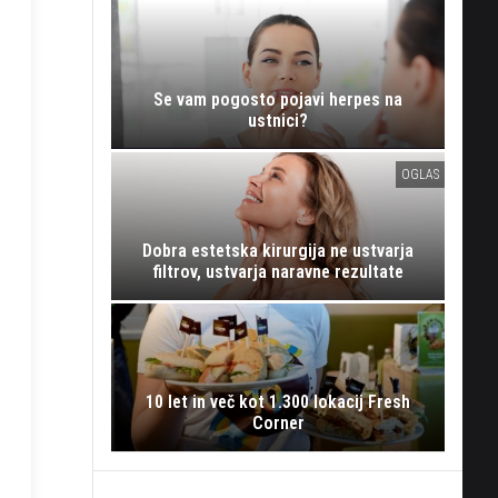
Se vam pogosto pojavi herpes na
ustnici?
OGLAS
Dobra estetska kirurgija ne ustvarja
filtrov, ustvarja naravne rezultate
10 let in več kot 1.300 lokacij Fresh
Corner