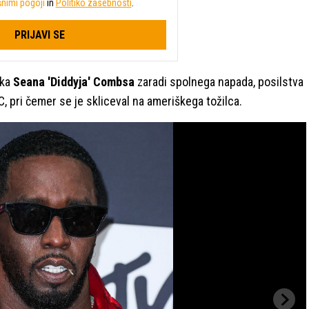
nimi pogoji
in
Politiko zasebnosti
.
PRIJAVI SE
ika
Seana 'Diddyja' Combsa
zaradi spolnega napada, posilstva
C, pri čemer se je skliceval na ameriškega tožilca.