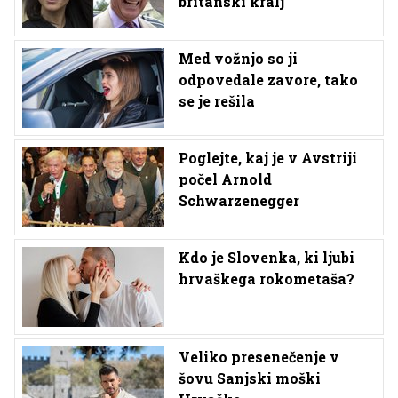
britanski kralj
Med vožnjo so ji
odpovedale zavore, tako
se je rešila
Poglejte, kaj je v Avstriji
počel Arnold
Schwarzenegger
Kdo je Slovenka, ki ljubi
hrvaškega rokometaša?
Veliko presenečenje v
šovu Sanjski moški