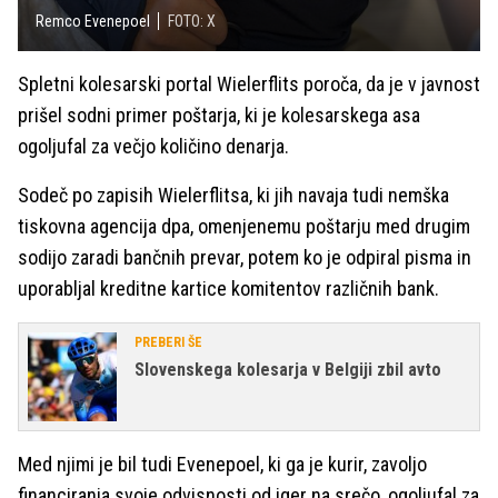
Remco Evenepoel
FOTO: X
Spletni kolesarski portal Wielerflits poroča, da je v javnost
prišel sodni primer poštarja, ki je kolesarskega asa
ogoljufal za večjo količino denarja.
Sodeč po zapisih Wielerflitsa, ki jih navaja tudi nemška
tiskovna agencija dpa, omenjenemu poštarju med drugim
sodijo zaradi bančnih prevar, potem ko je odpiral pisma in
uporabljal kreditne kartice komitentov različnih bank.
PREBERI ŠE
Slovenskega kolesarja v Belgiji zbil avto
Med njimi je bil tudi Evenepoel, ki ga je kurir, zavoljo
financiranja svoje odvisnosti od iger na srečo, ogoljufal za