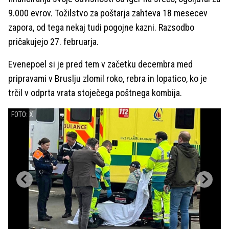
9.000 evrov. Tožilstvo za poštarja zahteva 18 mesecev
zapora, od tega nekaj tudi pogojne kazni. Razsodbo
pričakujejo 27. februarja.
Evenepoel si je pred tem v začetku decembra med
pripravami v Bruslju zlomil roko, rebra in lopatico, ko je
trčil v odprta vrata stoječega poštnega kombija.
FOTO: X