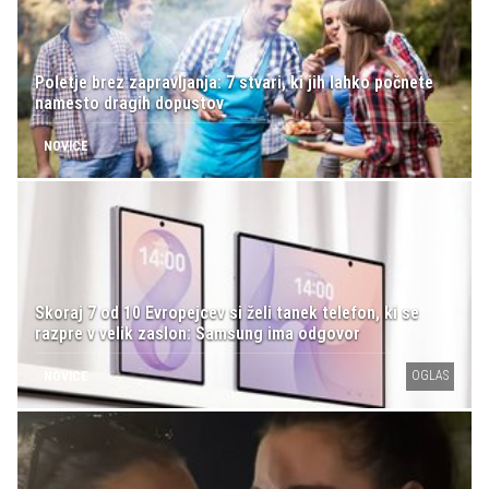
Poletje brez zapravljanja: 7 stvari, ki jih lahko počnete
namesto dragih dopustov
NOVICE
Skoraj 7 od 10 Evropejcev si želi tanek telefon, ki se
razpre v velik zaslon: Samsung ima odgovor
OGLAS
NOVICE