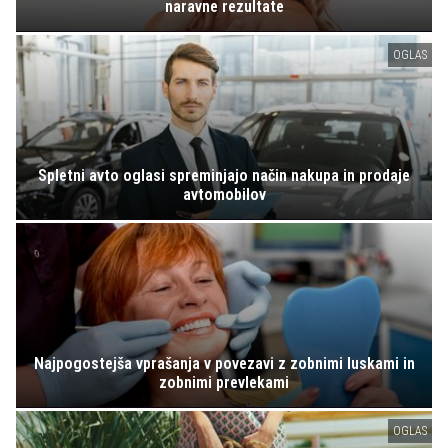
naravne rezultate
OGLAS
Spletni avto oglasi spreminjajo način nakupa in prodaje
avtomobilov
Najpogostejša vprašanja v povezavi z zobnimi luskami in
zobnimi prevlekami
OGLAS