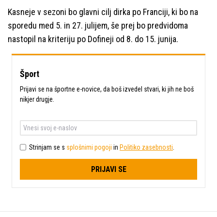
Kasneje v sezoni bo glavni cilj dirka po Franciji, ki bo na
sporedu med 5. in 27. julijem, še prej bo predvidoma
nastopil na kriteriju po Dofineji od 8. do 15. junija.
Šport
Prijavi se na športne e-novice, da boš izvedel stvari, ki jih ne boš
nikjer drugje.
Strinjam se s
splošnimi pogoji
in
Politiko zasebnosti
.
PRIJAVI SE