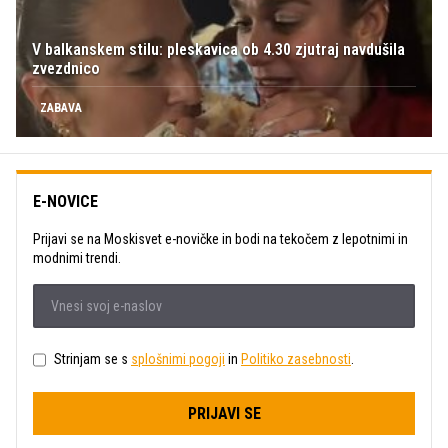
V balkanskem stilu: pleskavica ob 4.30 zjutraj navdušila
zvezdnico
ZABAVA
E-NOVICE
Prijavi se na Moskisvet e-novičke in bodi na tekočem z lepotnimi in
modnimi trendi.
Strinjam se s
splošnimi pogoji
in
Politiko zasebnosti
.
PRIJAVI SE