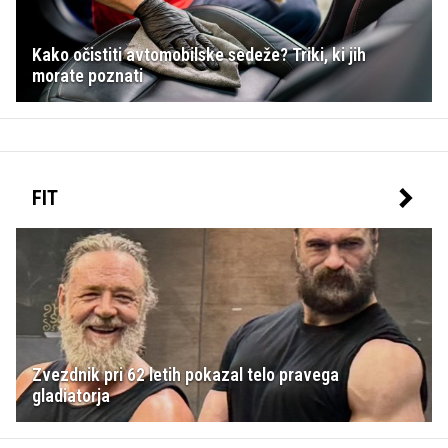
Kako očistiti avtomobilske sedeže? Triki, ki jih
morate poznati
FIT
Zvezdnik pri 62 letih pokazal telo pravega
gladiatorja