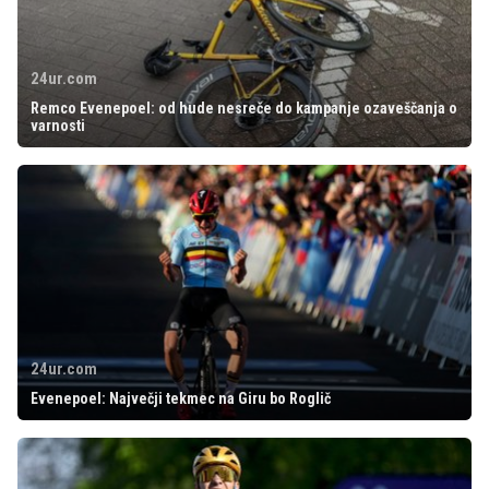
24ur.com
Remco Evenepoel: od hude nesreče do kampanje ozaveščanja o
varnosti
24ur.com
Evenepoel: Največji tekmec na Giru bo Roglič