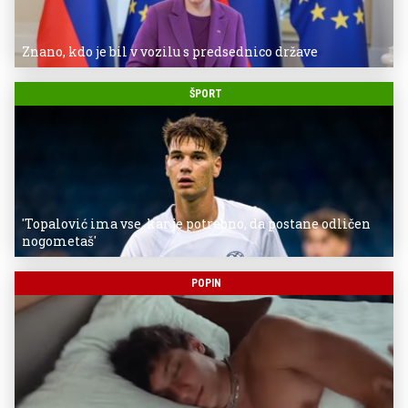
Znano, kdo je bil v vozilu s predsednico države
ŠPORT
'Topalović ima vse, kar je potrebno, da postane odličen
nogometaš'
POPIN