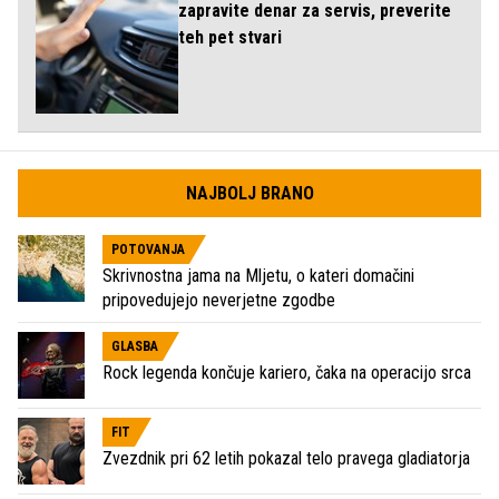
zapravite denar za servis, preverite
teh pet stvari
NAJBOLJ BRANO
POTOVANJA
Skrivnostna jama na Mljetu, o kateri domačini
pripovedujejo neverjetne zgodbe
GLASBA
Rock legenda končuje kariero, čaka na operacijo srca
FIT
Zvezdnik pri 62 letih pokazal telo pravega gladiatorja