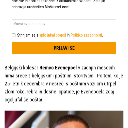
novičke in bodi na tekočem z aktualnimi novicami. Zate jih
pripravlja uredništvo Moškisvet.com.
Strinjam se s
splošnimi pogoji
in
Politiko zasebnosti
.
PRIJAVI SE
Belgijski kolesar
Remco Evenepoel
v zadnjih mesecih
nima sreče z belgijskimi poštnimi storitvami. Po tem, ko je
25-letnik decembra v nesreči s poštnim vozilom utrpel
zlom roke, rebra in desne lopatice, je Evenepoela zdaj
ogoljufal še poštar.