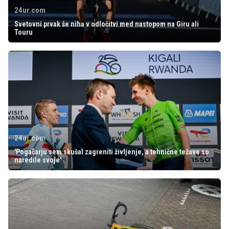
24ur.com
Svetovni prvak še niha v odločitvi med nastopom na Giru ali
Touru
24ur.com
'Pogačarju sem skušal zagreniti življenje, a tehnične težave so
naredile svoje'