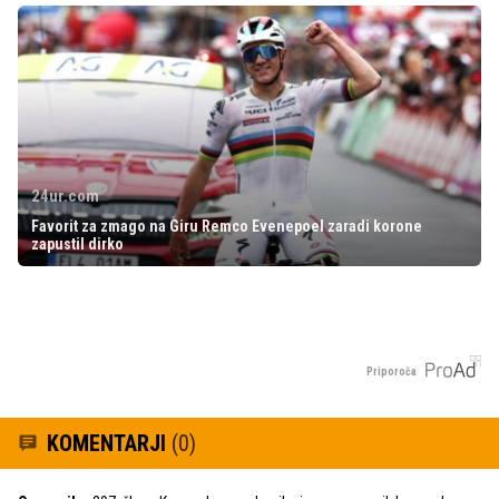
24ur.com
Favorit za zmago na Giru Remco Evenepoel zaradi korone
zapustil dirko
Priporoča
KOMENTARJI
(0)