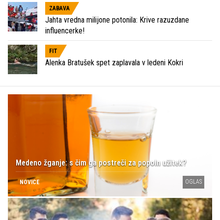
ZABAVA
Jahta vredna milijone potonila: Krive razuzdane
influencerke!
FIT
Alenka Bratušek spet zaplavala v ledeni Kokri
Medeno žganje: s čim ga postreči za popoln užitek?
OGLAS
NOVICE