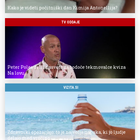
Kako je videti počitniški dan Kimija Antonellija?
TV ODDAJE
Peter Poles delil nasvete za bodoče tekmovalce kviza
Na lovu
VIZITA.SI
Zdravniki opozarjajo: to je največja napaka, ki jo ljudje
delajo med vročino