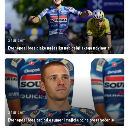
24ur.com
Evenepoel brez dlake na jeziku nad belgijskega novinarja
24ur.com
Evenepoel brez zablod o rumeni majici upa na presenečenje