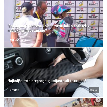
'Bra doping' pretresa kolesarstvo: lahko dodatek v
nedrčku prinese zmago?
KOLESARSTVO
Najboljše avto preproge: gumijaste ali tekstilne?
OGLAS
NOVICE