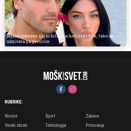
Njuna ljubezen naj bi bila marketinški trik, tako se
odzivata na govorice
RUBRIKE:
Novice
Šport
Zabava
Visoki obrati
Tehnologija
Potovanja