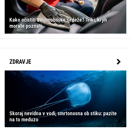
Kako očistiti avtomobilske sedeže? Triki, ki jih
morate poznati
ZDRAVJE
Skoraj nevidna v vodi, smrtonosna ob stiku: pazite
na to meduzo