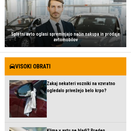
Spletni avto oglasi spreminjajo način nakupa in prodaje
avtomobilov
VISOKI OBRATI
Zakaj nekateri vozniki na vzvratno
ogledalo privežejo belo krpo?
Klima v avtu ne hladi? Preden