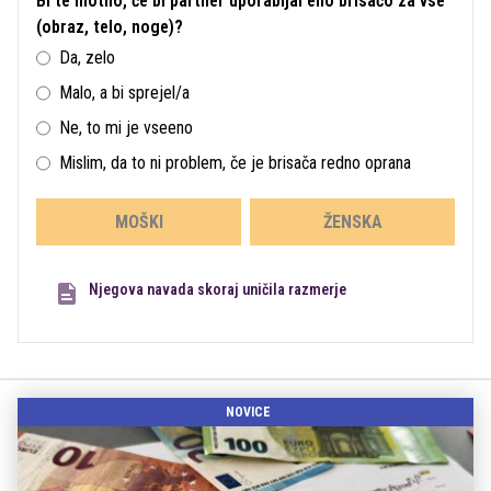
Bi te motilo, če bi partner uporabljal eno brisačo za vse
(obraz, telo, noge)?
Da, zelo
Malo, a bi sprejel/a
Ne, to mi je vseeno
Mislim, da to ni problem, če je brisača redno oprana
MOŠKI
ŽENSKA
Njegova navada skoraj uničila razmerje
NOVICE