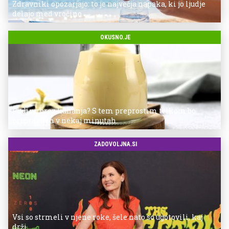
Zdravniki opozarjajo: to je največja napaka, ki jo ljudje
delajo med vročino
OKUSNO.JE
Puding brez kuhanja? S tem preprostim trikom bo
pripravljen v nekaj minutah
ZADOVOLJNA.SI
Vsi so strmeli v njene roke, šele nato so ugotovili, kaj
drži