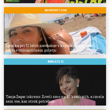
MOSKISVET.COM
Igralka pri 51 letih navdušuje v kopalkah: z možem
uživa v romantičnem poletju
BIBALEZE.SI
Tanja Žagar iskreno: Živeli smo na 40 kvadratih, a imela
sem vse, kar otrok potrebuje