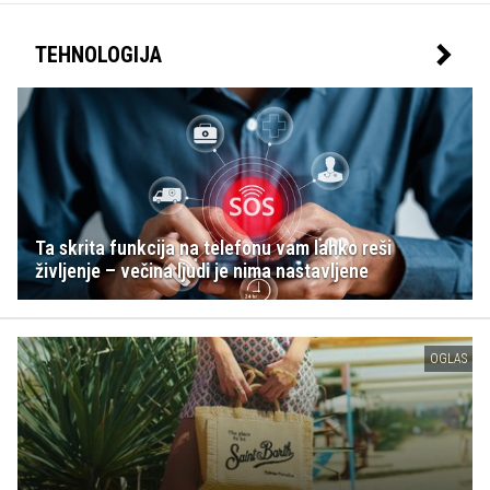
TEHNOLOGIJA
Ta skrita funkcija na telefonu vam lahko reši
življenje – večina ljudi je nima nastavljene
OGLAS