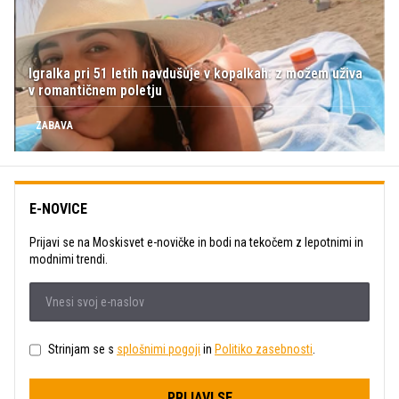
Igralka pri 51 letih navdušuje v kopalkah: z možem uživa
v romantičnem poletju
ZABAVA
E-NOVICE
Prijavi se na Moskisvet e-novičke in bodi na tekočem z lepotnimi in
modnimi trendi.
Strinjam se s
splošnimi pogoji
in
Politiko zasebnosti
.
PRIJAVI SE