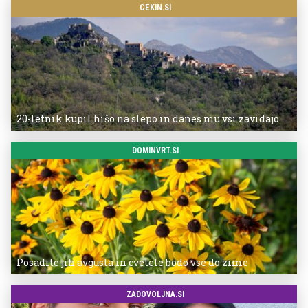
CEKIN.SI
20-letnik kupil hišo na slepo in danes mu vsi zavidajo
DOMINVRT.SI
Posadite jih avgusta in cvetele bodo vse do zime
ZADOVOLJNA.SI