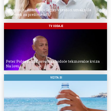
Zakaj naj bi Anamaria Goltes v resnici umaknila
zahtevek za preživnino?
TV ODDAJE
Peter Poles delil nasvete za bodoče tekmovalce kviza
Na lovu
VIZITA.SI