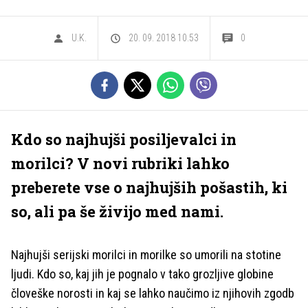
U.K.
20. 09. 2018 10.53
0
Kdo so najhujši posiljevalci in
morilci? V novi rubriki lahko
preberete vse o najhujših pošastih, ki
so, ali pa še živijo med nami.
Najhujši serijski morilci in morilke so umorili na stotine
ljudi. Kdo so, kaj jih je pognalo v tako grozljive globine
človeške norosti in kaj se lahko naučimo iz njihovih zgodb