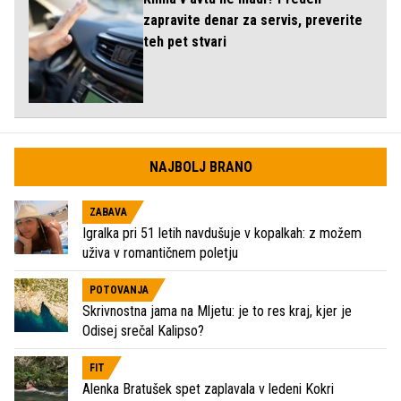
zapravite denar za servis, preverite
teh pet stvari
NAJBOLJ BRANO
ZABAVA
Igralka pri 51 letih navdušuje v kopalkah: z možem
uživa v romantičnem poletju
POTOVANJA
Skrivnostna jama na Mljetu: je to res kraj, kjer je
Odisej srečal Kalipso?
FIT
Alenka Bratušek spet zaplavala v ledeni Kokri