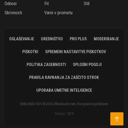
Odnosi
Fit
Stil
Skrivnosti
Varni v prometu
OGLAŠEVANJE
UREDNIŠTVO
PRO PLUS
MODERIRANJE
PIŠKOTKI
SPREMENI NASTAVITVE PIŠKOTKOV
POLITIKA ZASEBNOSTI
SPLOŠNI POGOJI
PRAVILA RAVNANJA ZA ZAŠČITO OTROK
UPORABA UMETNE INTELIGENCE
ISSN 2630-1679 © 2024, Moskisvet.com, Vse pravice pridržane
Verzija: 1874