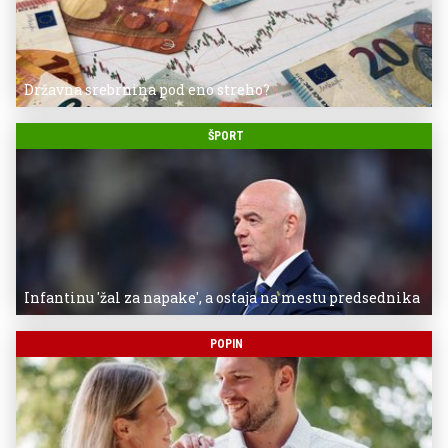
Državna srebrnina pod eno streho?
ŠPORT
Infantinu 'žal za napake', a ostaja na mestu predsednika
POPIN