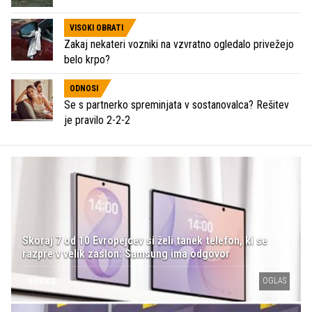
VISOKI OBRATI
Zakaj nekateri vozniki na vzvratno ogledalo privežejo
belo krpo?
ODNOSI
Se s partnerko spreminjata v sostanovalca? Rešitev
je pravilo 2-2-2
Skoraj 7 od 10 Evropejcev si želi tanek telefon, ki se
razpre v velik zaslon: Samsung ima odgovor
OGLAS
NOVICE