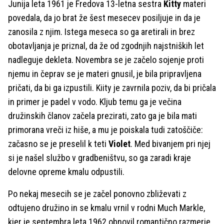
Junija leta 1961 je Fredova 13-letna sestra
Kitty
materi
povedala, da jo brat že šest mesecev posiljuje in da je
zanosila z njim. Istega meseca so ga aretirali in brez
obotavljanja je priznal, da že od zgodnjih najstniških let
nadleguje dekleta. Novembra se je začelo sojenje proti
njemu in čeprav se je materi gnusil, je bila pripravljena
pričati, da bi ga izpustili. Kiity je zavrnila poziv, da bi pričala
in primer je padel v vodo. Kljub temu ga je večina
družinskih članov začela prezirati, zato ga je bila mati
primorana vreči iz hiše, a mu je poiskala tudi zatoščiče:
začasno se je preselil k teti
Violet
. Med bivanjem pri njej
si je našel službo v gradbeništvu, so ga zaradi kraje
delovne opreme kmalu odpustili.
Po nekaj mesecih se je začel ponovno zbliževati z
odtujeno družino in se kmalu vrnil v rodni Much Markle,
kjer je septembra leta 1962 obnovil romantično razmerje