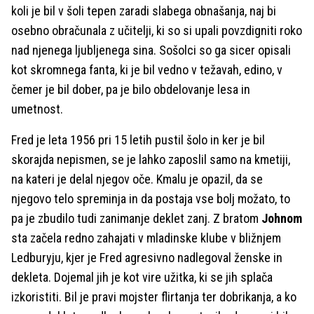
koli je bil v šoli tepen zaradi slabega obnašanja, naj bi
osebno obračunala z učitelji, ki so si upali povzdigniti roko
nad njenega ljubljenega sina. Sošolci so ga sicer opisali
kot skromnega fanta, ki je bil vedno v težavah, edino, v
čemer je bil dober, pa je bilo obdelovanje lesa in
umetnost.
Fred je leta 1956 pri 15 letih pustil šolo in ker je bil
skorajda nepismen, se je lahko zaposlil samo na kmetiji,
na kateri je delal njegov oče. Kmalu je opazil, da se
njegovo telo spreminja in da postaja vse bolj možato, to
pa je zbudilo tudi zanimanje deklet zanj. Z bratom
Johnom
sta začela redno zahajati v mladinske klube v bližnjem
Ledburyju, kjer je Fred agresivno nadlegoval ženske in
dekleta. Dojemal jih je kot vire užitka, ki se jih splača
izkoristiti. Bil je pravi mojster flirtanja ter dobrikanja, a ko