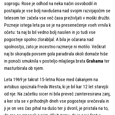
soprogu. Rose je odhod na neka način osvobodil in
postajala je vse bolj navdušena nad svojim razvijajočim se
telesom ter začela vse več časa preživljati v moški družbi.
Pozneje istega leta pa se je na presenečenje vseh vrnila k
očetu: ta naj bi bil vedno bolj nasilen in jo tudi vse
pogosteje spolno zlorabljal. A bila je očarana nad
spolnostjo, zato je incestno razmerje ni motilo. Večkrat
naj bi skorajda povsem gola paradirala okoli domače hiše
in ponoči smuknila v posteljo mlajšega brata
Grahama
ter
masturbirala ob njem.
Leta 1969 je takrat 15-letna Rose med čakanjem na
avtobus spoznala Freda Westa, ki je bil kar 12 let starejši
od nje. Na začetku sicer ni bila preveč zainteresirana zanj,
a ker sta se v prihodnjih dneh vse pogosteje srečevala in
ji je on ves čas pihal na dušo ter ji dvoril, je pristala na to,