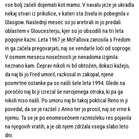
vse bolj začeli dojemati kot mamo. V navalu jeze je ukradla
nekaj stvari iz prikolice, v kateri sta živela in pobegnila v
Glasgow. Naslednji mesec so jo aretirali in jo predali
oblastem v Gloucesterju, kjer so jo obsodili na tri leta
pogojne kazni. Leta 1967 je McFallova zanosila s Fredom
in ga začela pregovarjati, naj se vendarle loči od soproge.
V osmem mesecu nosečnosti je nenadoma izginila
neznano kam. Čeprav nikoli ni bil obtožen, dokazi kažejo,
da naj bi jo Fred umoril, razkosal in zakopal, njene
posmrtne ostanke pa so našli šele leta 1994. Glede na
poročilo naj bi ji izrezal še nerojenega otroka, ki pa ga
nikoli niso našli. Po umoru naj bi takoj poklical Reno in ji
povedal, da se je razšel z Anno ter jo prosil, naj se vrne k
njemu. Ta se je po enomesečnem razmisleku res pojavila
na njegovih vratih, a je ob njem zdržala vsega slabo leto
dni.