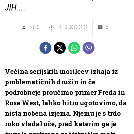
JIH ...
Ma.K.
19. 12. 2018 07.57
2
Večina serijskih morilcev izhaja iz
problematičnih družin in če
podrobneje proučimo primer Freda in
Rose West, lahko hitro ugotovimo, da
nista nobena izjema. Njemu je s trdo
roko vladal oče, pred katerim ga je