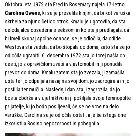
Oktobra leta 1972 sta Fred in Rosemary najela 17-letno
Carolina Owens
, ki se je preselila k njim, da bi kot varuška
skrbela za njuno četico otrok. Kmalu je ugotovila, da sta
delodajalca obsedena s seksom in ko sta ji predlagala, da
bi imeli skupaj spolne odnose, se je odločila, da odide.
Westova sta vedela, da bo štopala do doma, zato sta se jo
odločila ugrabiti. 6. decembra 1972 sta jo torej našla ob
cesti, jo z opravičilom zvabila v avtomobil in ji ponudila
prevoz do doma. Kmalu zatem sta jo zvezala, ji zamašila
usta ter jo odpeljala nazaj na svoj dom, jo zadrogirala in jo
posilila ter mučila. Naslednji dan sta ji zagrozila, da jo
bosta obdržala v ujetništvu in ji pošiljala svoje temnopolte
prijatelje, ki jo bodo posiljevali, če se ne vrne na delo
varuške. Carolina se je odločila ostati, a je še istega dne
izkoristila Rosino nepozornost in pobegnila.