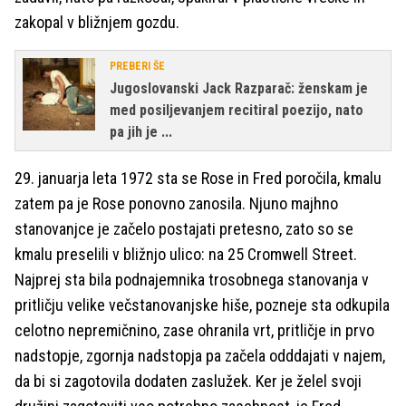
zakopal v bližnjem gozdu.
PREBERI ŠE
Jugoslovanski Jack Razparač: ženskam je
med posiljevanjem recitiral poezijo, nato
pa jih je ...
29. januarja leta 1972 sta se Rose in Fred poročila, kmalu
zatem pa je Rose ponovno zanosila. Njuno majhno
stanovanjce je začelo postajati pretesno, zato so se
kmalu preselili v bližnjo ulico: na 25 Cromwell Street.
Najprej sta bila podnajemnika trosobnega stanovanja v
pritličju velike večstanovanjske hiše, pozneje sta odkupila
celotno nepremičnino, zase ohranila vrt, pritličje in prvo
nadstopje, zgornja nadstopja pa začela odddajati v najem,
da bi si zagotovila dodaten zaslužek. Ker je želel svoji