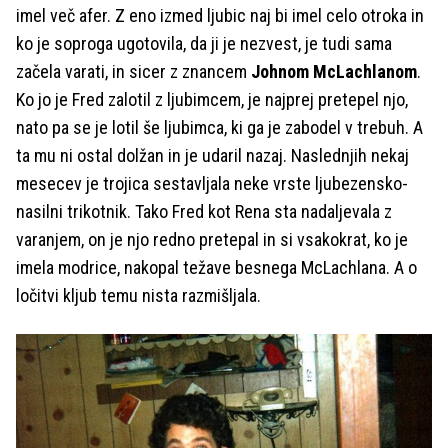
imel več afer. Z eno izmed ljubic naj bi imel celo otroka in
ko je soproga ugotovila, da ji je nezvest, je tudi sama
začela varati, in sicer z znancem
Johnom McLachlanom
.
Ko jo je Fred zalotil z ljubimcem, je najprej pretepel njo,
nato pa se je lotil še ljubimca, ki ga je zabodel v trebuh. A
ta mu ni ostal dolžan in je udaril nazaj. Naslednjih nekaj
mesecev je trojica sestavljala neke vrste ljubezensko-
nasilni trikotnik. Tako Fred kot Rena sta nadaljevala z
varanjem, on je njo redno pretepal in si vsakokrat, ko je
imela modrice, nakopal težave besnega McLachlana. A o
ločitvi kljub temu nista razmišljala.