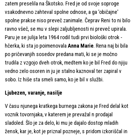
zatem preselila na Škotsko. Fred je od svoje soproge
vsakodnevno zahteval spolne odnose, a ga 'običajne'
spolne prakse niso preveč zanimale. Čeprav Reni to ni bilo
ravno všeč, se mu v slepi zaljubljenosti ni preveč upirala.
Paru je se julija leta 1964 rodil tudi prvi biološki otrok -
hčerka, ki sta jo poimenovala
Anna Marie
. Rena naj bi bila
po pričevanjih sosedov predana mati, ki se je močno
trudila z vzgojo dveh otrok, medtem ko je bil Fred do njiju
vedno zelo osoren in ju je stalno kaznoval ter zapiral v
sobo. Iz hiše sta smeli samo, ko je bil v službi.
Ljubezen, varanje, nasilje
V času njunega kratkega burnega zakona je Fred delal kot
voznik tovornjaka, v katerem je prevažal n prodajal
sladoled. Šlo je za delo, ki mu je dajalo dostop mladih
žensk, kar je, kot je priznal pozneje, s pridom izkoriščal in