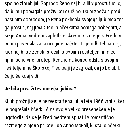
spolno zlorabljal. Soprogo Reno naj bi silil v prostutucijo,
da bi mu pomagala preživljati družino. Da bi zbežala pred
nasilnim soprogom, je Rena poklicala svojega ljubimca ter
ga prosila, naj jima z Iso in hčerkama pomaga pobegniti, a
se je Anna medtem zapletla v skrivno razmerje s Fredom
in mu povedala za soprogine načrte. Ta je odhitel na kraj,
kjer naj bi se ženski srečali s svojim rešiteljem in med
njimi se je vnel pretep. Rena je na koncu odšla s svojim
rešiteljem na Škotsko, Fred pa ji je zagrozil, da jo bo ubil,
če jo še kdaj vidi.
Je bila prva žrtev noseča ljubica?
Kljub grožnji se je nezvesta žena julija leta 1966 vrnila, ker
je pogrešala hčerki. A na svoje veliko presenečenje je
ugotovila, da se je Fred medtem spustil v romantično
razmerje z njeno prijateljico Anno McFall, ki sta jo hčerki