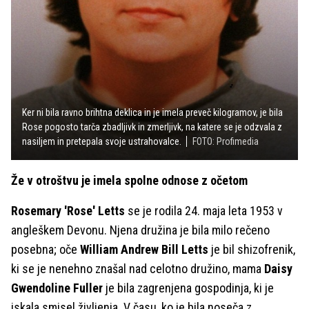
Ker ni bila ravno brihtna deklica in je imela preveč kilogramov, je bila
Rose pogosto tarča zbadljivk in zmerljivk, na katere se je odzvala z
nasiljem in pretepala svoje ustrahovalce.
FOTO: Profimedia
Že v otroštvu je imela spolne odnose z očetom
Rosemary 'Rose' Letts
se je rodila 24. maja leta 1953 v
angleškem Devonu. Njena družina je bila milo rečeno
posebna; oče
William Andrew Bill Letts
je bil shizofrenik,
ki se je nenehno znašal nad celotno družino, mama
Daisy
Gwendoline Fuller
je bila zagrenjena gospodinja, ki je
iskala smisel življenja. V času, ko je bila noseča z