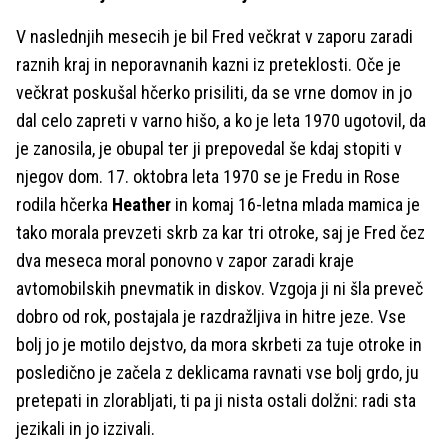
V naslednjih mesecih je bil Fred večkrat v zaporu zaradi
raznih kraj in neporavnanih kazni iz preteklosti. Oče je
večkrat poskušal hčerko prisiliti, da se vrne domov in jo
dal celo zapreti v varno hišo, a ko je leta 1970 ugotovil, da
je zanosila, je obupal ter ji prepovedal še kdaj stopiti v
njegov dom. 17. oktobra leta 1970 se je Fredu in Rose
rodila hčerka
Heather
in komaj 16-letna mlada mamica je
tako morala prevzeti skrb za kar tri otroke, saj je Fred čez
dva meseca moral ponovno v zapor zaradi kraje
avtomobilskih pnevmatik in diskov. Vzgoja ji ni šla preveč
dobro od rok, postajala je razdražljiva in hitre jeze. Vse
bolj jo je motilo dejstvo, da mora skrbeti za tuje otroke in
posledično je začela z deklicama ravnati vse bolj grdo, ju
pretepati in zlorabljati, ti pa ji nista ostali dolžni: radi sta
jezikali in jo izzivali.