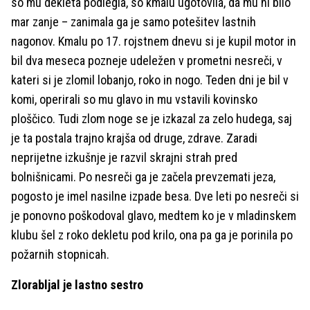
so mu dekleta podlegla, so kmalu ugotovila, da mu ni bilo
mar zanje – zanimala ga je samo potešitev lastnih
nagonov. Kmalu po 17. rojstnem dnevu si je kupil motor in
bil dva meseca pozneje udeležen v prometni nesreči, v
kateri si je zlomil lobanjo, roko in nogo. Teden dni je bil v
komi, operirali so mu glavo in mu vstavili kovinsko
ploščico. Tudi zlom noge se je izkazal za zelo hudega, saj
je ta postala trajno krajša od druge, zdrave. Zaradi
neprijetne izkušnje je razvil skrajni strah pred
bolnišnicami. Po nesreči ga je začela prevzemati jeza,
pogosto je imel nasilne izpade besa. Dve leti po nesreči si
je ponovno poškodoval glavo, medtem ko je v mladinskem
klubu šel z roko dekletu pod krilo, ona pa ga je porinila po
požarnih stopnicah.
Zlorabljal je lastno sestro