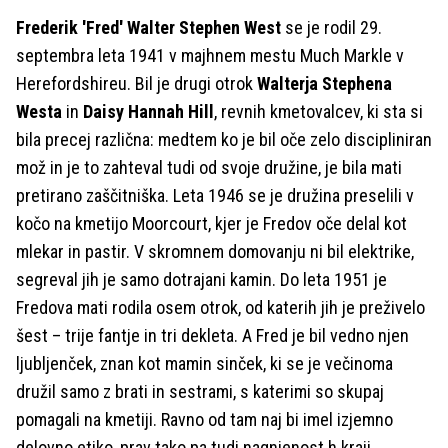
Frederik 'Fred' Walter Stephen West
se je rodil 29.
septembra leta 1941 v majhnem mestu Much Markle v
Herefordshireu. Bil je drugi otrok
Walterja Stephena
Westa
in
Daisy Hannah Hill
, revnih kmetovalcev, ki sta si
bila precej različna: medtem ko je bil oče zelo discipliniran
mož in je to zahteval tudi od svoje družine, je bila mati
pretirano zaščitniška. Leta 1946 se je družina preselili v
kočo na kmetijo Moorcourt, kjer je Fredov oče delal kot
mlekar in pastir. V skromnem domovanju ni bil elektrike,
segreval jih je samo dotrajani kamin. Do leta 1951 je
Fredova mati rodila osem otrok, od katerih jih je preživelo
šest – trije fantje in tri dekleta. A Fred je bil vedno njen
ljubljenček, znan kot mamin sinček, ki se je večinoma
družil samo z brati in sestrami, s katerimi so skupaj
pomagali na kmetiji. Ravno od tam naj bi imel izjemno
delovno etiko, prav tako pa tudi nagnjenost h kraji.