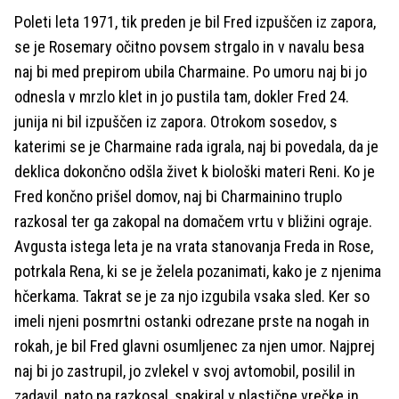
Poleti leta 1971, tik preden je bil Fred izpuščen iz zapora,
se je Rosemary očitno povsem strgalo in v navalu besa
naj bi med prepirom ubila Charmaine. Po umoru naj bi jo
odnesla v mrzlo klet in jo pustila tam, dokler Fred 24.
junija ni bil izpuščen iz zapora. Otrokom sosedov, s
katerimi se je Charmaine rada igrala, naj bi povedala, da je
deklica dokončno odšla živet k biološki materi Reni. Ko je
Fred končno prišel domov, naj bi Charmainino truplo
razkosal ter ga zakopal na domačem vrtu v bližini ograje.
Avgusta istega leta je na vrata stanovanja Freda in Rose,
potrkala Rena, ki se je želela pozanimati, kako je z njenima
hčerkama. Takrat se je za njo izgubila vsaka sled. Ker so
imeli njeni posmrtni ostanki odrezane prste na nogah in
rokah, je bil Fred glavni osumljenec za njen umor. Najprej
naj bi jo zastrupil, jo zvlekel v svoj avtomobil, posilil in
zadavil, nato pa razkosal, spakiral v plastične vrečke in