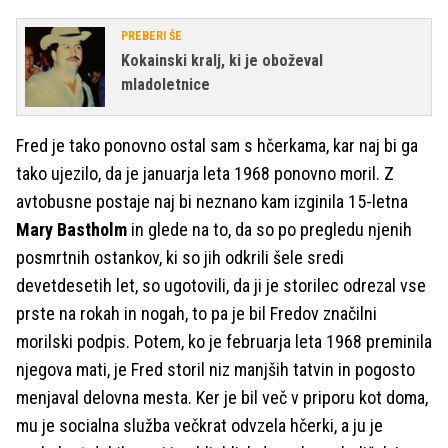
PREBERI ŠE
Kokainski kralj, ki je oboževal
mladoletnice
Fred je tako ponovno ostal sam s hčerkama, kar naj bi ga
tako ujezilo, da je januarja leta 1968 ponovno moril. Z
avtobusne postaje naj bi neznano kam izginila 15-letna
Mary Bastholm
in glede na to, da so po pregledu njenih
posmrtnih ostankov, ki so jih odkrili šele sredi
devetdesetih let, so ugotovili, da ji je storilec odrezal vse
prste na rokah in nogah, to pa je bil Fredov značilni
morilski podpis. Potem, ko je februarja leta 1968 preminila
njegova mati, je Fred storil niz manjših tatvin in pogosto
menjaval delovna mesta. Ker je bil več v priporu kot doma,
mu je socialna služba večkrat odvzela hčerki, a ju je