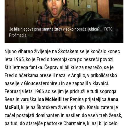
Je bila njegova prva smrtna žrtev visoko noseča ljubica?
FOTO:
Profimedia
Njuno viharno življenje na Škotskem se je končalo konec
leta 1965, ko je Fred s tovornjakom po nesreči povozil
štiriletnega fantka. Čeprav ni bil kriv za nesrečo, se je
Fred s hčerkama preselil nazaj v Anglijo, v prikoličarsko
naselje v Gloucestershireu in se zaposlil v klavnici.
Februarja leta 1966 so se jim je pridružile tudi soproga
Rena in varuška
Isa McNeill
ter Renina prijateljica
Anna
McFall
, ki je na Škotskem živela pri njih. Kmalu zatem je
začel postajati dominanten in nasilen do vseh treh žensk,
pa tudi do starejše pastorke Charmaine, ki naj bi jo celo