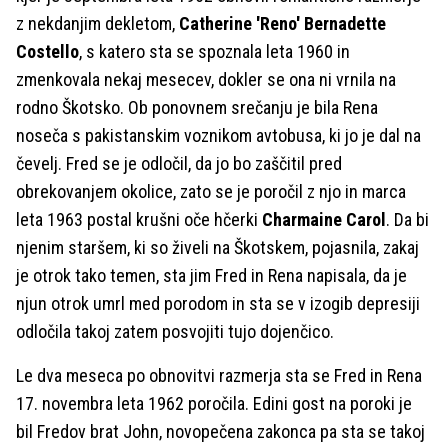
z nekdanjim dekletom,
Catherine 'Reno' Bernadette
Costello
, s katero sta se spoznala leta 1960 in
zmenkovala nekaj mesecev, dokler se ona ni vrnila na
rodno Škotsko. Ob ponovnem srečanju je bila Rena
noseča s pakistanskim voznikom avtobusa, ki jo je dal na
čevelj. Fred se je odločil, da jo bo zaščitil pred
obrekovanjem okolice, zato se je poročil z njo in marca
leta 1963 postal krušni oče hčerki
Charmaine Carol
. Da bi
njenim staršem, ki so živeli na Škotskem, pojasnila, zakaj
je otrok tako temen, sta jim Fred in Rena napisala, da je
njun otrok umrl med porodom in sta se v izogib depresiji
odločila takoj zatem posvojiti tujo dojenčico.
Le dva meseca po obnovitvi razmerja sta se Fred in Rena
17. novembra leta 1962 poročila. Edini gost na poroki je
bil Fredov brat John, novopečena zakonca pa sta se takoj