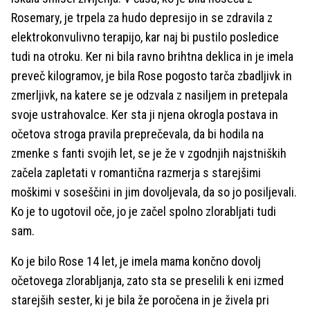
Rosemary, je trpela za hudo depresijo in se zdravila z
elektrokonvulivno terapijo, kar naj bi pustilo posledice
tudi na otroku. Ker ni bila ravno brihtna deklica in je imela
preveč kilogramov, je bila Rose pogosto tarča zbadljivk in
zmerljivk, na katere se je odzvala z nasiljem in pretepala
svoje ustrahovalce. Ker sta ji njena okrogla postava in
očetova stroga pravila preprečevala, da bi hodila na
zmenke s fanti svojih let, se je že v zgodnjih najstniških
začela zapletati v romantična razmerja s starejšimi
moškimi v soseščini in jim dovoljevala, da so jo posiljevali.
Ko je to ugotovil oče, jo je začel spolno zlorabljati tudi
sam.
Ko je bilo Rose 14 let, je imela mama končno dovolj
očetovega zlorabljanja, zato sta se preselili k eni izmed
starejših sester, ki je bila že poročena in je živela pri