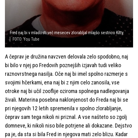
Fred naj bi v mladosti več mesecev zlorabljal mlajšo sestrico Kitty.
FOTO: You Tube
A čeprav je družina navzven delovala zelo spodobno, naj
bi bilo v njej po Fredovih poznejših izjavah tudi veliko
raznovrstnega nasilja. Oče naj bi imel spolno razmerje s
svojimi hčerkami, ena naj bi z njim celo zanosila, vse
otroke naj bi učil zooflije oziroma spolnega nadlegovanja
živali. Materina posebna naklonjenost do Freda naj bi se
pri njegovih 12 letih spremenila v spolno zlorabljanje,
čeprav sam tega nikoli ni priznal. A vse našteto so zgolj
domneve, ki nikoli niso bile potrjene ali dokazane. Dejstvo
pa je, da sta si bila Fred in njegova mati zelo blizu. Kadar