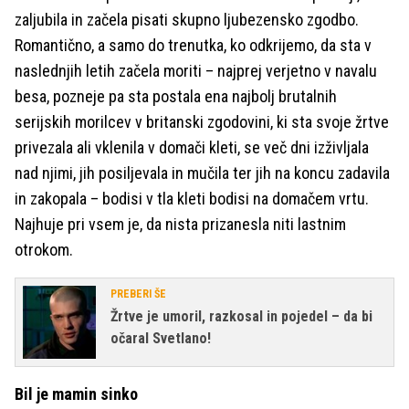
zaljubila in začela pisati skupno ljubezensko zgodbo.
Romantično, a samo do trenutka, ko odkrijemo, da sta v
naslednjih letih začela moriti – najprej verjetno v navalu
besa, pozneje pa sta postala ena najbolj brutalnih
serijskih morilcev v britanski zgodovini, ki sta svoje žrtve
privezala ali vklenila v domači kleti, se več dni izživljala
nad njimi, jih posiljevala in mučila ter jih na koncu zadavila
in zakopala – bodisi v tla kleti bodisi na domačem vrtu.
Najhuje pri vsem je, da nista prizanesla niti lastnim
otrokom.
PREBERI ŠE
Žrtve je umoril, razkosal in pojedel – da bi
očaral Svetlano!
Bil je mamin sinko