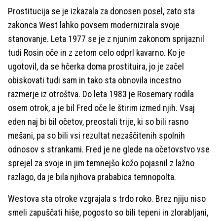
Prostitucija se je izkazala za donosen posel, zato sta
zakonca West lahko povsem modernizirala svoje
stanovanje. Leta 1977 se je z njunim zakonom sprijaznil
tudi Rosin oče in z zetom celo odprl kavarno. Ko je
ugotovil, da se hčerka doma prostituira, jo je začel
obiskovati tudi sam in tako sta obnovila incestno
razmerje iz otroštva. Do leta 1983 je Rosemary rodila
osem otrok, a je bil Fred oče le štirim izmed njih. Vsaj
eden naj bi bil očetov, preostali trije, ki so bili rasno
mešani, pa so bili vsi rezultat nezaščitenih spolnih
odnosov s strankami. Fred je ne glede na očetovstvo vse
sprejel za svoje in jim temnejšo kožo pojasnil z lažno
razlago, da je bila njihova prababica temnopolta.
Westova sta otroke vzgrajala s trdo roko. Brez njiju niso
smeli zapuščati hiše, pogosto so bili tepeni in zlorabljani,