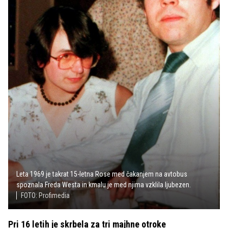
Leta 1969 je takrat 15-letna Rose med čakanjem na avtobus
spoznala Freda Westa in kmalu je med njima vzklila ljubezen.
FOTO: Profimedia
Pri 16 letih je skrbela za tri majhne otroke