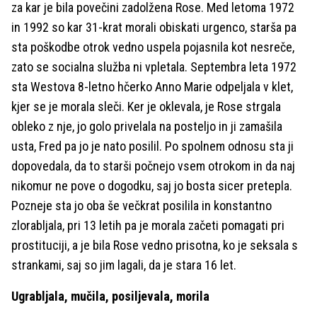
za kar je bila povečini zadolžena Rose. Med letoma 1972
in 1992 so kar 31-krat morali obiskati urgenco, starša pa
sta poškodbe otrok vedno uspela pojasnila kot nesreče,
zato se socialna služba ni vpletala. Septembra leta 1972
sta Westova 8-letno hčerko Anno Marie odpeljala v klet,
kjer se je morala sleči. Ker je oklevala, je Rose strgala
obleko z nje, jo golo privelala na posteljo in ji zamašila
usta, Fred pa jo je nato posilil. Po spolnem odnosu sta ji
dopovedala, da to starši počnejo vsem otrokom in da naj
nikomur ne pove o dogodku, saj jo bosta sicer pretepla.
Pozneje sta jo oba še večkrat posilila in konstantno
zlorabljala, pri 13 letih pa je morala začeti pomagati pri
prostituciji, a je bila Rose vedno prisotna, ko je seksala s
strankami, saj so jim lagali, da je stara 16 let.
Ugrabljala, mučila, posiljevala, morila