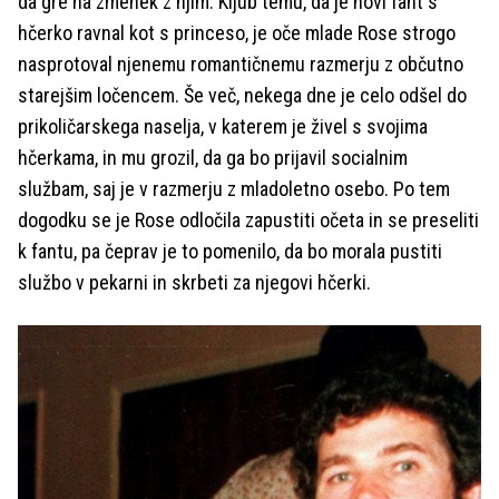
da gre na zmenek z njim. Kljub temu, da je novi fant s
hčerko ravnal kot s princeso, je oče mlade Rose strogo
nasprotoval njenemu romantičnemu razmerju z občutno
starejšim ločencem. Še več, nekega dne je celo odšel do
prikoličarskega naselja, v katerem je živel s svojima
hčerkama, in mu grozil, da ga bo prijavil socialnim
službam, saj je v razmerju z mladoletno osebo. Po tem
dogodku se je Rose odločila zapustiti očeta in se preseliti
k fantu, pa čeprav je to pomenilo, da bo morala pustiti
službo v pekarni in skrbeti za njegovi hčerki.