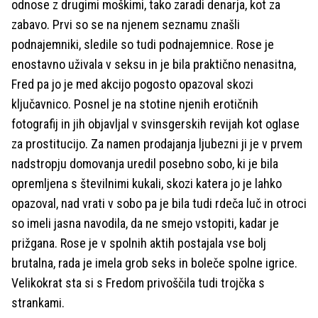
odnose z drugimi moškimi, tako zaradi denarja, kot za
zabavo. Prvi so se na njenem seznamu znašli
podnajemniki, sledile so tudi podnajemnice. Rose je
enostavno uživala v seksu in je bila praktično nenasitna,
Fred pa jo je med akcijo pogosto opazoval skozi
ključavnico. Posnel je na stotine njenih erotičnih
fotografij in jih objavljal v svinsgerskih revijah kot oglase
za prostitucijo. Za namen prodajanja ljubezni ji je v prvem
nadstropju domovanja uredil posebno sobo, ki je bila
opremljena s številnimi kukali, skozi katera jo je lahko
opazoval, nad vrati v sobo pa je bila tudi rdeča luč in otroci
so imeli jasna navodila, da ne smejo vstopiti, kadar je
prižgana. Rose je v spolnih aktih postajala vse bolj
brutalna, rada je imela grob seks in boleče spolne igrice.
Velikokrat sta si s Fredom privoščila tudi trojčka s
strankami.