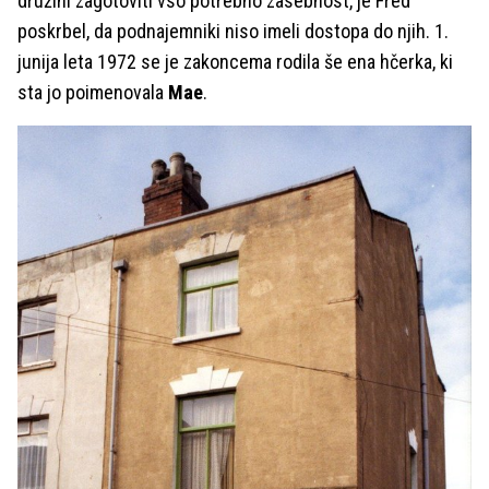
družini zagotoviti vso potrebno zasebnost, je Fred
poskrbel, da podnajemniki niso imeli dostopa do njih. 1.
junija leta 1972 se je zakoncema rodila še ena hčerka, ki
sta jo poimenovala
Mae
.