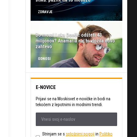
ZDRAVJE
Bo moral Luka Dončić odšteti 43
milijonov? Anamaria naj bi vložila novo
zahtevo
ODNOSI
E-NOVICE
Prijavi se na Moskisvet e-novičke in bodi na
tekočem z lepotnimi in modnimi trendi.
Strinjam se s
splošnimi pogoji
in
Politiko