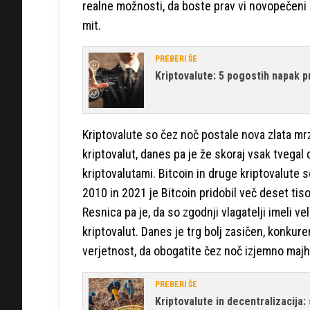
realne možnosti, da boste prav vi novopečeni k
mit.
PREBERI ŠE
Kriptovalute: 5 pogostih napak pr
Kriptovalute so čez noč postale nova zlata mrz
kriptovalut, danes pa je že skoraj vsak tvega
kriptovalutami. Bitcoin in druge kriptovalute 
2010 in 2021 je Bitcoin pridobil več deset tiso
Resnica pa je, da so zgodnji vlagatelji imeli ve
kriptovalut. Danes je trg bolj zasičen, konkure
verjetnost, da obogatite čez noč izjemno majh
PREBERI ŠE
Kriptovalute in decentralizacija: