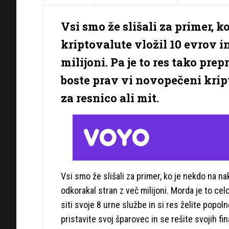
Vsi smo že slišali za primer, 
kriptovalute vložil 10 evrov i
milijoni. Pa je to res tako pre
boste prav vi novopečeni krip
za resnico ali mit.
Vsi smo že slišali za primer, ko je nekdo na na
odkorakal stran z več milijoni. Morda je to celo 
siti svoje 8 urne službe in si res želite popol
pristavite svoj šparovec in se rešite svojih f