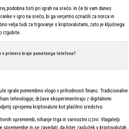
rej podobna tisti pri igrah na srečo. In če bi vam danes
rihranke v igro na srečo, bi ga verjetno označili za norca in
no velja tudi za trgovanje s kriptovalutami, zato je ključnega
o izgubite.
co v primeru kraje pametnega telefona?
alute igrale pomembno vlogo v prihodnosti financ. Tradicionalne
in tehnologije, države eksperimentirajo z digitalnimi
djetij sprejema kriptovalute kot plačilno sredstvo.
ivnih sprememb, nihanje trga in varnostni izzivi. Vlagatelji
ne spremembe in se zavedati, da hiter zaslužek v kriptovalutah