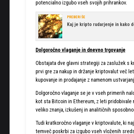
potencialno izgubo vseh svojih prihrankov.
PREBERI ŠE
Kaj je kripto rudarjenje in kako 
Dolgoročno vlaganje in dnevno trgovanje
Obstajata dve glavni strategiji za zaslužek s 
prvi gre za nakup in držanje kriptovalut več le
kupovanje in prodajanje z namenom ustvarjanja
Dolgoročno vlaganje se je v vseh primerih nalo
kot sta Bitcoin in Ethereum, z leti pridobival
veliko znanja, izkušenj in analitičnih sposobno
Tudi kratkoročno vlaganje v kriptovalute, ki na
temveč poskrbi za izgubo vseh vloženih sredstev