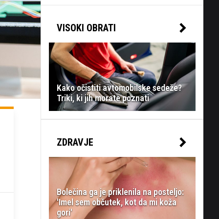
VISOKI OBRATI
Kako očistiti avtomobilske sedeže?
Triki, ki jih morate poznati
ZDRAVJE
Bolečina ga je priklenila na posteljo:
'Imel sem občutek, kot da mi koža
gori'