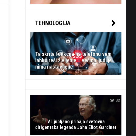
TEHNOLOGIJA
Ta skrita funkcija na telefonu vam
lahko reši življenje – večina ljudi je
nima nastavljene
OGLAS
V Ljubljano prihaja svetovna
dirigentska legenda John Eliot Gardiner