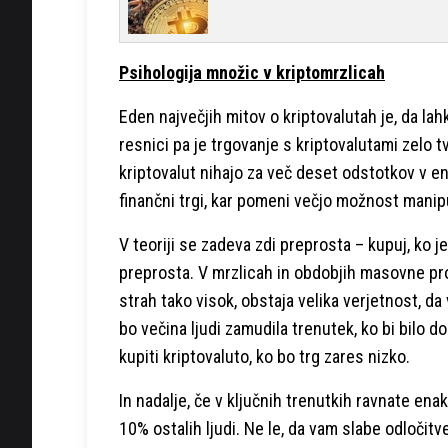
Psihologija množic v kriptomrzlicah
Eden največjih mitov o kriptovalutah je, da lah
resnici pa je trgovanje s kriptovalutami zelo 
kriptovalut nihajo za več deset odstotkov v en
finančni trgi, kar pomeni večjo možnost manipu
V teoriji se zadeva zdi preprosta – kupuj, ko je
preprosta. V mrzlicah in obdobjih masovne pro
strah tako visok, obstaja velika verjetnost, da
bo večina ljudi zamudila trenutek, ko bi bilo d
kupiti kriptovaluto, ko bo trg zares nizko.
In nadalje, če v ključnih trenutkih ravnate ena
10% ostalih ljudi. Ne le, da vam slabe odloči