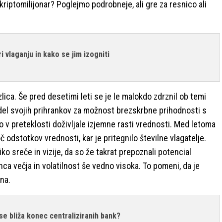
riptomilijonar? Poglejmo podrobneje, ali gre za resnico ali
i vlaganju in kako se jim izogniti
lica. Še pred desetimi leti se je le malokdo zdrznil ob temi
l del svojih prihrankov za možnost brezskrbne prihodnosti s
so v preteklosti doživljale izjemne rasti vrednosti. Med letoma
č odstotkov vrednosti, kar je pritegnilo številne vlagatelje.
liko sreče in vizije, da so že takrat prepoznali potencial
nca večja in volatilnost še vedno visoka. To pomeni, da je
na.
 se bliža konec centraliziranih bank?