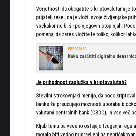
Verjetnost, da obogatite s kriptovalutami je to
prijatelj rekel, da je vložil svoje življenjske p
vsekakor ne bi šli po njegovih stopinjah. Podob
pomena, da zares vložite le toliko, kolikor lahk
PREBERI ŠE
Kako zaščititi digitalno denarni
Je prihodnost zaslužka v kriptovalutah?
Številni strokovnjaki menijo, da bodo kriptov
banke že preučujejo možnosti uporabe blockcha
valutami centralnih bank (CBDC), in vse več po
Kljub temu pa vseeno ostajajo tveganja regulat
morajo biti vedno pripravljeni na nepričakova