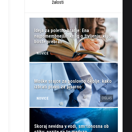
žalosti
Ideja za poletno branje: Ena
najpomembnejših knjig o življenju, ki jo
boste prebrali
NOVICE
Moške srajce za poslovno okolje: kako
izbrati pravo za pisarno
OGLAS
NOVICE
Skoraj nevidna v vodi, smrtonosna ob
stiku: pazite na to meduzo