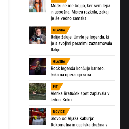
Moški se me bojijo, ker sem lepa
in uspešna: Misica razkrila, zakaj
je še vedno samska
GLASBA
Italija žaluje: Umrla je legenda, ki
je s svojimi pesmimi zaznamovala
Italijo
GLASBA
Rock legenda končuje kariero,
čaka na operacijo srca
FIT
Alenka Bratušek spet zaplavala v
ledeni Kokri
NOVICE
Slovo od Aljaža Kaburja:
Rokometna in gasilska družina v