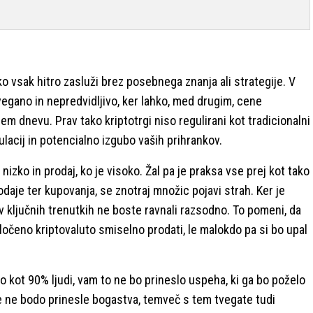
ko vsak hitro zasluži brez posebnega znanja ali strategije. V
tvegano in nepredvidljivo, ker lahko, med drugim, cene
em dnevu. Prav tako kriptotrgi niso regulirani kot tradicionalni
lacij in potencialno izgubo vaših prihrankov.
 nizko in prodaj, ko je visoko. Žal pa je praksa vse prej kot tako
daje ter kupovanja, se znotraj množic pojavi strah. Ker je
 v ključnih trenutkih ne boste ravnali razsodno. To pomeni, da
oločeno kriptovaluto smiselno prodati, le malokdo pa si bo upal
ko kot 90% ljudi, vam to ne bo prineslo uspeha, ki ga bo poželo
tve ne bodo prinesle bogastva, temveč s tem tvegate tudi