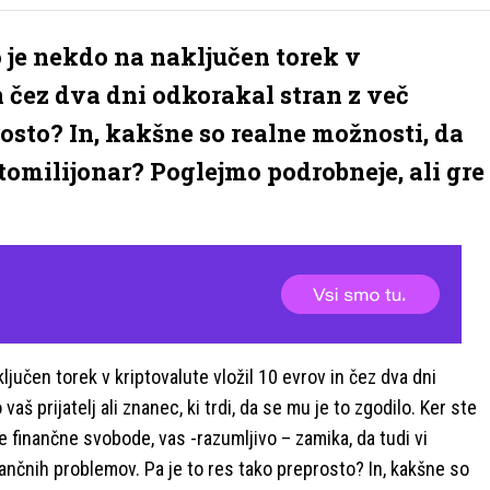
ko je nekdo na naključen torek v
n čez dva dni odkorakal stran z več
prosto? In, kakšne so realne možnosti, da
tomilijonar? Poglejmo podrobneje, ali gre
ključen torek v kriptovalute vložil 10 evrov in čez dva dni
vaš prijatelj ali znanec, ki trdi, da se mu je to zgodilo. Ker ste
ne finančne svobode, vas -razumljivo – zamika, da tudi vi
inančnih problemov. Pa je to res tako preprosto? In, kakšne so