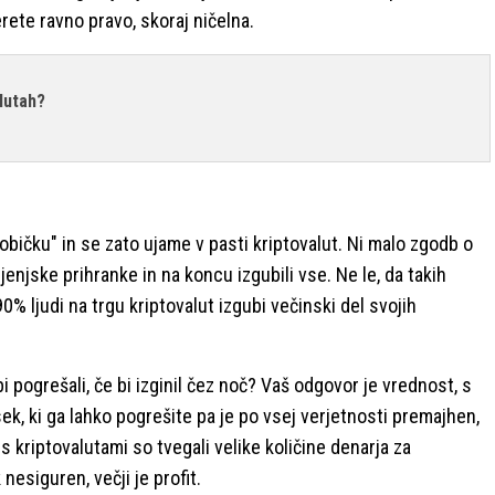
erete ravno pravo, skoraj ničelna.
lutah?
običku" in se zato ujame v pasti kriptovalut. Ni malo zgodb o
jenjske prihranke in na koncu izgubili vse. Ne le, da takih
% ljudi na trgu kriptovalut izgubi večinski del svojih
bi pogrešali, če bi izginil čez noč? Vaš odgovor je vrednost, s
ek, ki ga lahko pogrešite pa je po vsej verjetnosti premajhen,
 s kriptovalutami so tvegali velike količine denarja za
nesiguren, večji je profit.