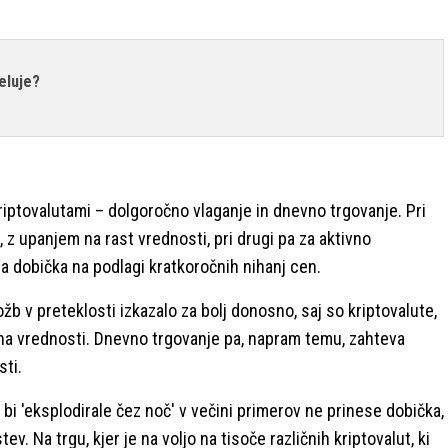
deluje?
kriptovalutami – dolgoročno vlaganje in dnevno trgovanje. Pri
t, z upanjem na rast vrednosti, pri drugi pa za aktivno
 dobička na podlagi kratkoročnih nihanj cen.
žb v preteklosti izkazalo za bolj donosno, saj so kriptovalute,
e na vrednosti. Dnevno trgovanje pa, napram temu, zahteva
sti.
j bi 'eksplodirale čez noč' v večini primerov ne prinese dobička,
. Na trgu, kjer je na voljo na tisoče različnih kriptovalut, ki