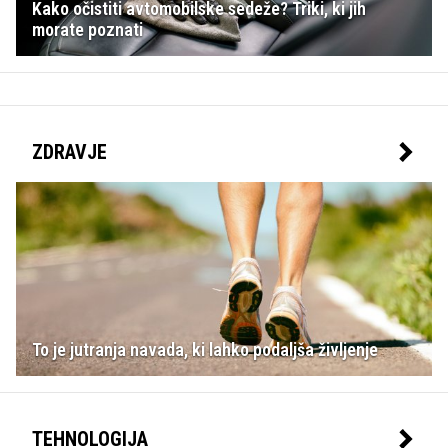
Kako očistiti avtomobilske sedeže? Triki, ki jih
morate poznati
ZDRAVJE
To je jutranja navada, ki lahko podaljša življenje
TEHNOLOGIJA