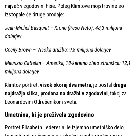
največ v zgodovini hiše. Poleg Klimtove mojstrovine so
izstopale še druge prodaje:
Jean-Michel Basquiat – Krone (Peso Neto): 48,3 milijona
dolarjev
Cecily Brown – Visoka družba: 9,8 milijona dolarjev
Maurizio Cattelan – Amerika, 18-karatno zlato stranišče: 12,1
milijona dolarjev
Klimtov portret,
visok skoraj dva metra
, je postal
druga
najdražja slika, prodana na dražbi v zgodovini
, takoj za
Leonardovim Odrešenikom sveta.
Umetnina, ki je preživela zgodovino
Portret Elisabeth Lederer ni le izjemno umetniško delo,
temveč tudi pričevanje o razkošju, izgubi, preživetju in