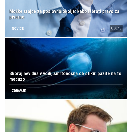
Moške srajce za poslovno okolje: kako izbrati pravo za
pisarno
OGLAS
NOVICE
Skoraj nevidna v vodi, smrtonosna ob stiku: pazite na to
meduzo
ZDRAVJE