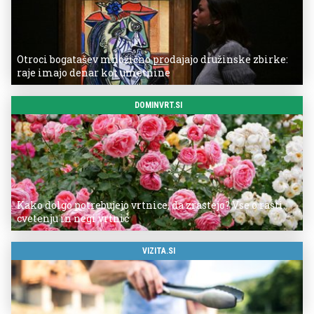
Otroci bogatašev množično prodajajo družinske zbirke:
raje imajo denar kot umetnine
DOMINVRT.SI
Kako dolgo potrebujejo vrtnice, da zrastejo? Vse o rasti,
cvetenju in negi vrtnic
VIZITA.SI