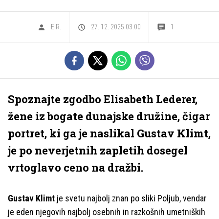
E.R.
27. 12. 2025 03.00
1
Spoznajte zgodbo Elisabeth Lederer,
žene iz bogate dunajske družine, čigar
portret, ki ga je naslikal Gustav Klimt,
je po neverjetnih zapletih dosegel
vrtoglavo ceno na dražbi.
Gustav Klimt
je svetu najbolj znan po sliki Poljub, vendar
je eden njegovih najbolj osebnih in razkošnih umetniških