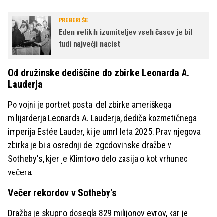
PREBERI ŠE
Eden velikih izumiteljev vseh časov je bil
tudi največji nacist
Od družinske dediščine do zbirke Leonarda A.
Lauderja
Po vojni je portret postal del zbirke ameriškega
milijarderja Leonarda A. Lauderja, dediča kozmetičnega
imperija Estée Lauder, ki je umrl leta 2025. Prav njegova
zbirka je bila osrednji del zgodovinske dražbe v
Sotheby's, kjer je Klimtovo delo zasijalo kot vrhunec
večera.
Večer rekordov v Sotheby's
Dražba je skupno dosegla 829 milijonov evrov, kar je