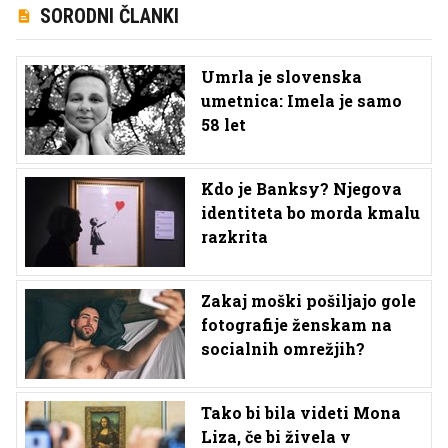
SORODNI ČLANKI
Umrla je slovenska
umetnica: Imela je samo
58 let
Kdo je Banksy? Njegova
identiteta bo morda kmalu
razkrita
Zakaj moški pošiljajo gole
fotografije ženskam na
socialnih omrežjih?
Tako bi bila videti Mona
Liza, če bi živela v