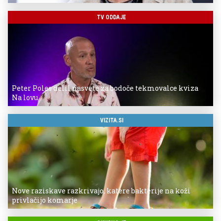
TV ODDAJE
Peter Poles delil nasvete za bodoče tekmovalce kviza
Na lovu
VIZITA.SI
Nove raziskave razkrivajo, katere bakterije na koži
privlačijo komarje