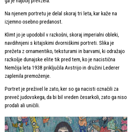
ga je najbolj prevzela.
Na njenem portretu je delal skoraj tri leta, kar kaže na
izjemno osebno predanost.
Klimt jo je upodobil v razkošni, skoraj imperialni obleki,
navdihnjeni s kitajskimi dvorniškimi portreti. Slika je
prežeta z ornamentiko, teksturami in barvami, ki odražajo
razkošje dunajske elite tik pred tem, ko je nacistična
Nemčija leta 1938 priključila Avstrijo in družini Lederer
zaplenila premoženje.
Portret je preživel le zato, ker so ga nacisti označili za
preveč judovskega, da bi bil vreden česarkoli, zato ga niso
prodali ali uničili.