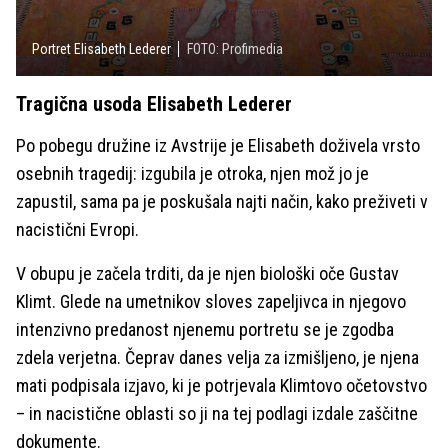
Portret Elisabeth Lederer
FOTO: Profimedia
Tragična usoda Elisabeth Lederer
Po pobegu družine iz Avstrije je Elisabeth doživela vrsto
osebnih tragedij: izgubila je otroka, njen mož jo je
zapustil, sama pa je poskušala najti način, kako preživeti v
nacistični Evropi.
V obupu je začela trditi, da je njen biološki oče Gustav
Klimt. Glede na umetnikov sloves zapeljivca in njegovo
intenzivno predanost njenemu portretu se je zgodba
zdela verjetna. Čeprav danes velja za izmišljeno, je njena
mati podpisala izjavo, ki je potrjevala Klimtovo očetovstvo
– in nacistične oblasti so ji na tej podlagi izdale zaščitne
dokumente.