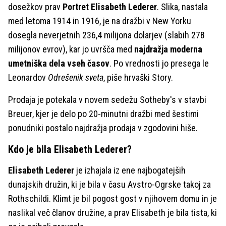
dosežkov prav
Portret Elisabeth Lederer
. Slika, nastala
med letoma 1914 in 1916, je na dražbi v New Yorku
dosegla neverjetnih 236,4 milijona dolarjev (slabih 278
milijonov evrov), kar jo uvršča med
najdražja moderna
umetniška dela vseh časov
. Po vrednosti jo presega le
Leonardov
Od
r
ešenik sveta
, piše hrvaški Story.
Prodaja je potekala v novem sedežu Sotheby's v stavbi
Breuer, kjer je delo po 20-minutni dražbi med šestimi
ponudniki postalo najdražja prodaja v zgodovini hiše.
Kdo je bila Elisabeth Lederer?
Elisabeth Lederer
je izhajala iz ene najbogatejših
dunajskih družin, ki je bila v času Avstro-Ogrske takoj za
Rothschildi. Klimt je bil pogost gost v njihovem domu in je
naslikal več članov družine, a prav Elisabeth je bila tista, ki