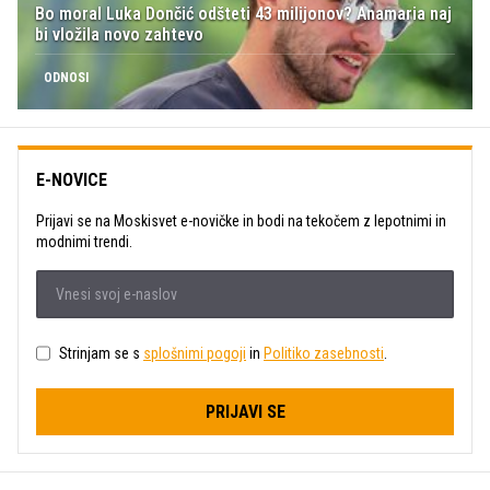
Bo moral Luka Dončić odšteti 43 milijonov? Anamaria naj
bi vložila novo zahtevo
ODNOSI
E-NOVICE
Prijavi se na Moskisvet e-novičke in bodi na tekočem z lepotnimi in
modnimi trendi.
Strinjam se s
splošnimi pogoji
in
Politiko zasebnosti
.
PRIJAVI SE