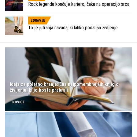
Rock legenda končuje kariero, čaka na operacijo srca
ZDRAVJE
To je jutranja navada, ki lahko podaljša življenje
Ideja za poletno branje: Ena najpomembnejših knjig o
življenju, ki jo boste prebrali
NOVICE