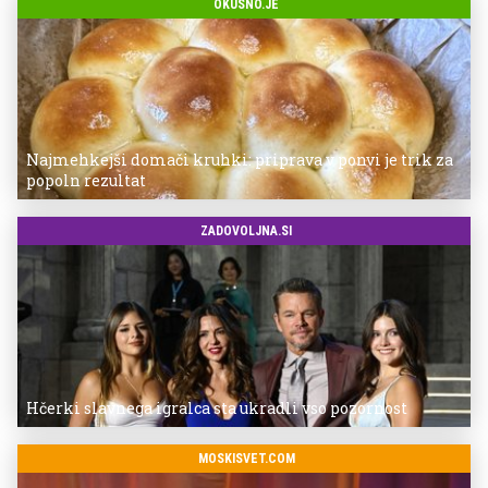
OKUSNO.JE
Najmehkejši domači kruhki: priprava v ponvi je trik za
popoln rezultat
ZADOVOLJNA.SI
Hčerki slavnega igralca sta ukradli vso pozornost
MOSKISVET.COM