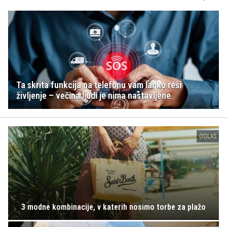
Ta skrita funkcija na telefonu vam lahko reši
življenje – večina ljudi je nima nastavljene
OGLAS
3 modne kombinacije, v katerih nosimo torbe za plažo