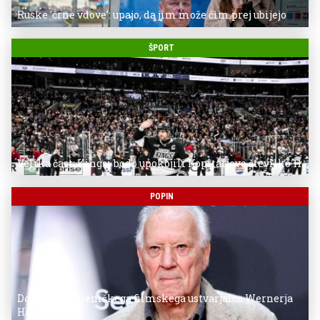
Ruske 'črne vdove': upajo, da jim može čim prej ubijejo
ŠPORT
Velika čast: Kingsi bodo upokojili Kopitarjevo številko 11
POPIN
Donostia za nemškega filmskega ustvarjalca Wernerja
Herzoga