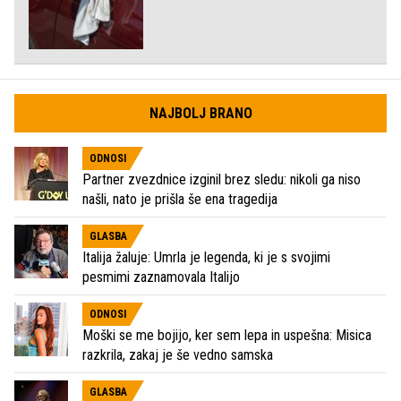
NAJBOLJ BRANO
ODNOSI
Partner zvezdnice izginil brez sledu: nikoli ga niso
našli, nato je prišla še ena tragedija
GLASBA
Italija žaluje: Umrla je legenda, ki je s svojimi
pesmimi zaznamovala Italijo
ODNOSI
Moški se me bojijo, ker sem lepa in uspešna: Misica
razkrila, zakaj je še vedno samska
GLASBA