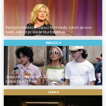
Partner zvezdnice izginil brez sledu: nikoli ga niso
našli, nato je prišla še ena tragedija
BIBALEZE.SI
Jennifer Lopez želela pokazati idilo, splet pa je
razburila ena stvar
CEKIN.SI