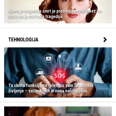
Njena prezgodnja smrt je pretresla modni svet: za
slavo se je skrivala tragedija
TEHNOLOGIJA
Ta skrita funkcija na telefonu vam lahko reši
življenje – večina ljudi je nima nastavljene