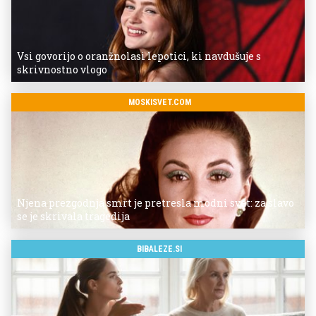
Vsi govorijo o oranžnolasi lepotici, ki navdušuje s
skrivnostno vlogo
MOSKISVET.COM
Njena prezgodnja smrt je pretresla modni svet: za slavo
se je skrivala tragedija
BIBALEZE.SI