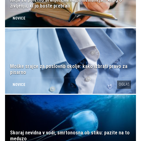
življenju, ki jo boste prebrali
NOVICE
Moške srajce za poslovno okolje: kako izbrati pravo za
pisarno
OGLAS
NOVICE
Skoraj nevidna v vodi, smrtonosna ob stiku: pazite na to
meduzo