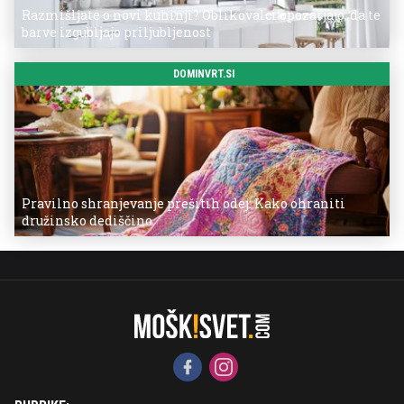
Razmišljate o novi kuhinji? Oblikovalci opozarjajo, da te
barve izgubljajo priljubljenost
DOMINVRT.SI
Pravilno shranjevanje prešitih odej: Kako ohraniti
družinsko dediščino