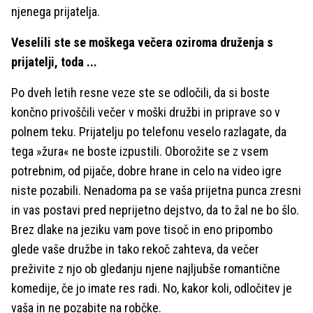
njenega prijatelja.
Veselili ste se moškega večera oziroma druženja s
prijatelji, toda ...
Po dveh letih resne veze ste se odločili, da si boste
končno privoščili večer v moški družbi in priprave so v
polnem teku. Prijatelju po telefonu veselo razlagate, da
tega »žura« ne boste izpustili. Oborožite se z vsem
potrebnim, od pijače, dobre hrane in celo na video igre
niste pozabili. Nenadoma pa se vaša prijetna punca zresni
in vas postavi pred neprijetno dejstvo, da to žal ne bo šlo.
Brez dlake na jeziku vam pove tisoč in eno pripombo
glede vaše družbe in tako rekoč zahteva, da večer
preživite z njo ob gledanju njene najljubše romantične
komedije, če jo imate res radi. No, kakor koli, odločitev je
vaša in ne pozabite na robčke.