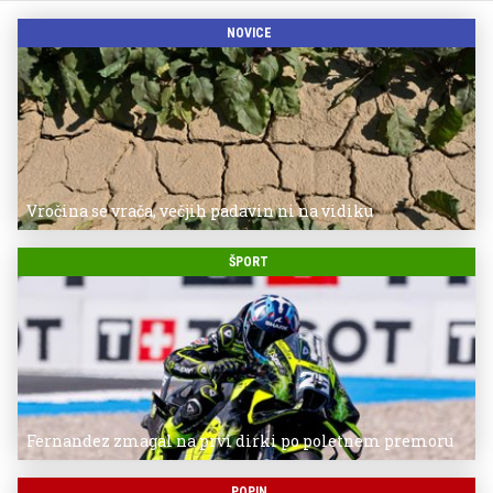
NOVICE
Vročina se vrača, večjih padavin ni na vidiku
ŠPORT
Fernandez zmagal na prvi dirki po poletnem premoru
POPIN