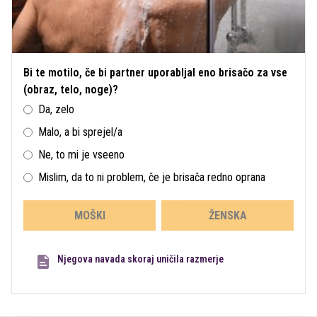
Bi te motilo, če bi partner uporabljal eno brisačo za vse
(obraz, telo, noge)?
Da, zelo
Malo, a bi sprejel/a
Ne, to mi je vseeno
Mislim, da to ni problem, če je brisača redno oprana
MOŠKI
ŽENSKA
Njegova navada skoraj uničila razmerje