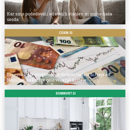
Kar smo podedovali od svojih staršev, ni nujno naša
usoda
CEKIN.SI
Evropsko presenečenje: te države rastejo hitreje od
Nemčije, nekatere celo večkrat hitreje
DOMINVRT.SI