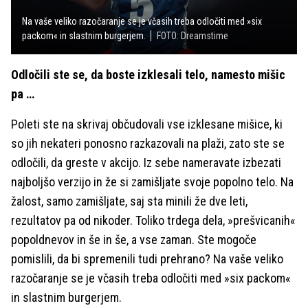
Na vaše veliko razočaranje se je včasih treba odločiti med »six
packom« in slastnim burgerjem.
FOTO: Dreamstime
Odločili ste se, da boste izklesali telo, namesto mišic
pa …
Poleti ste na skrivaj občudovali vse izklesane mišice, ki
so jih nekateri ponosno razkazovali na plaži, zato ste se
odločili, da greste v akcijo. Iz sebe nameravate izbezati
najboljšo verzijo in že si zamišljate svoje popolno telo. Na
žalost, samo zamišljate, saj sta minili že dve leti,
rezultatov pa od nikoder. Toliko trdega dela, »prešvicanih«
popoldnevov in še in še, a vse zaman. Ste mogoče
pomislili, da bi spremenili tudi prehrano? Na vaše veliko
razočaranje se je včasih treba odločiti med »six packom«
in slastnim burgerjem.