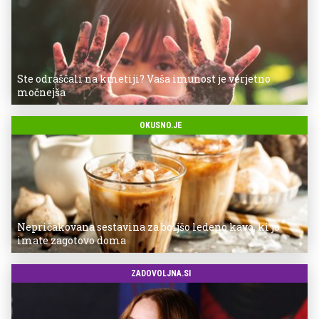
Ste odraščali na kmetiji? Vaša imunost je verjetno
močnejša
OKUSNO.JE
Nepričakovana sestavina za boljšo ledeno kavo, ki jo
imate zagotovo doma
ZADOVOLJNA.SI