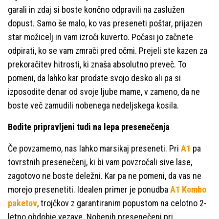
garali in zdaj si boste končno odpravili na zaslužen
dopust. Samo še malo, ko vas preseneti poštar, prijazen
star možicelj in vam izroči kuverto. Počasi jo začnete
odpirati, ko se vam zmrači pred očmi. Prejeli ste kazen za
prekoračitev hitrosti, ki znaša absolutno preveč. To
pomeni, da lahko kar prodate svojo desko ali pa si
izposodite denar od svoje ljube mame, v zameno, da ne
boste več zamudili nobenega nedeljskega kosila.
Bodite pripravljeni tudi na lepa presenečenja
Če povzamemo, nas lahko marsikaj preseneti. Pri
A1
pa
tovrstnih presenečenj, ki bi vam povzročali sive lase,
zagotovo ne boste deležni. Kar pa ne pomeni, da vas ne
morejo presenetiti. Idealen primer je ponudba
A1 Kombo
paketov
, trojčkov z garantiranim popustom na celotno 2-
letno obdobje vezave. Nobenih presenečenj pri