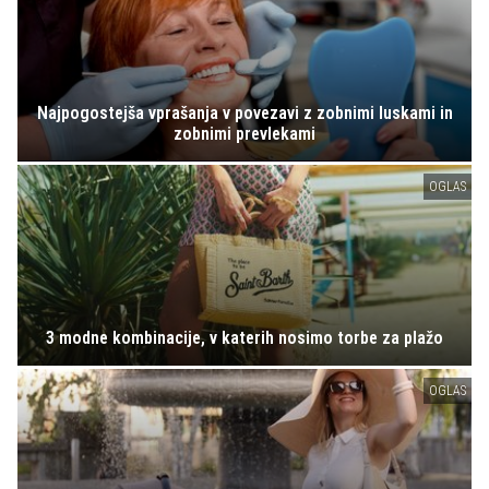
Najpogostejša vprašanja v povezavi z zobnimi luskami in
zobnimi prevlekami
OGLAS
3 modne kombinacije, v katerih nosimo torbe za plažo
OGLAS