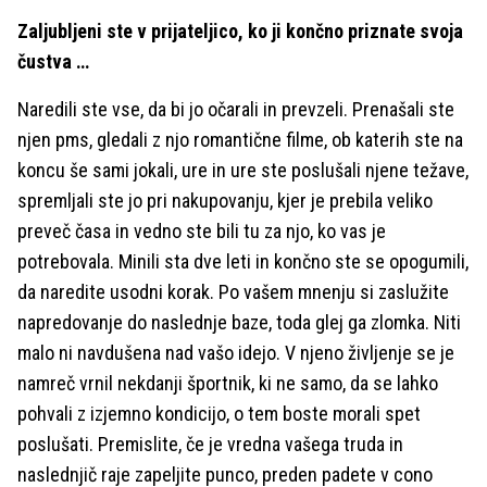
Zaljubljeni ste v prijateljico, ko ji končno priznate svoja
čustva …
Naredili ste vse, da bi jo očarali in prevzeli. Prenašali ste
njen pms, gledali z njo romantične filme, ob katerih ste na
koncu še sami jokali, ure in ure ste poslušali njene težave,
spremljali ste jo pri nakupovanju, kjer je prebila veliko
preveč časa in vedno ste bili tu za njo, ko vas je
potrebovala. Minili sta dve leti in končno ste se opogumili,
da naredite usodni korak. Po vašem mnenju si zaslužite
napredovanje do naslednje baze, toda glej ga zlomka. Niti
malo ni navdušena nad vašo idejo. V njeno življenje se je
namreč vrnil nekdanji športnik, ki ne samo, da se lahko
pohvali z izjemno kondicijo, o tem boste morali spet
poslušati. Premislite, če je vredna vašega truda in
naslednjič raje zapeljite punco, preden padete v cono