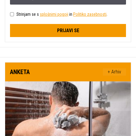
Strinjam se s
splošnimi pogoji
in
Politiko zasebnosti
.
PRIJAVI SE
ANKETA
+ Arhiv