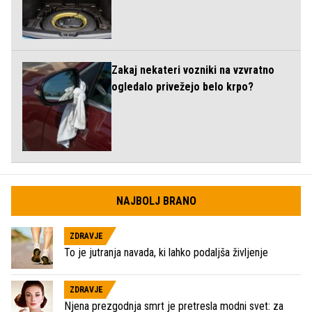
Zakaj nekateri vozniki na vzvratno
ogledalo privežejo belo krpo?
NAJBOLJ BRANO
ZDRAVJE
To je jutranja navada, ki lahko podaljša življenje
ZDRAVJE
Njena prezgodnja smrt je pretresla modni svet: za