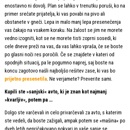
enostavno ni dovolj. Plan se lahko v trenutku poruši, ko na
primer srečate prijatelja, ki vas povabi na pivo ali
obstanete v gneči. Lepa in malo manj lepa presenečenja
vas čakajo na vsakem koraku. Na žalost se jim ne morete
vedno izogniti, kot se ne morete tisti zoprni sosedi, ki
cele dneve preži na vas, da vas lahko vpraša, če se boste
po glasni noči res poročili. Če se znajdete v kateri od
spodnjih situacij, pa le pogumno naprej, saj boste na
koncu zagotovo našli najboljšo rešitev zase, ki vas bo
prijetno presenetila
. Ne verjamete? Preverite sami.
Kupili ste »sanjski« avto, ki je znan kot najmanj
»kvarljiv«, potem pa …
Dolgo ste varčevali in celo privarčevali za avto, s katerim
ste vedeli, da boste zažigali, ampak potem se »mašina« po
dveh letih nepričakovano pokvari in vaše sanje se