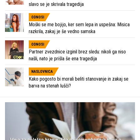
slavo se je skrivala tragedija
ODNOSI
Moški se me bojijo, ker sem lepa in uspešna: Misica
razkrila, zakaj je še vedno samska
ODNOSI
Partner zvezdnice izginil brez sledu: nikoli ga niso
našli, nato je prišla še ena tragedija
NASLOVNICA
Kako pogosto bi morali beliti stanovanje in zakaj se
barva na stenah lušči?
Ideja za poletno branje: Ena najpomembnejših knjig o