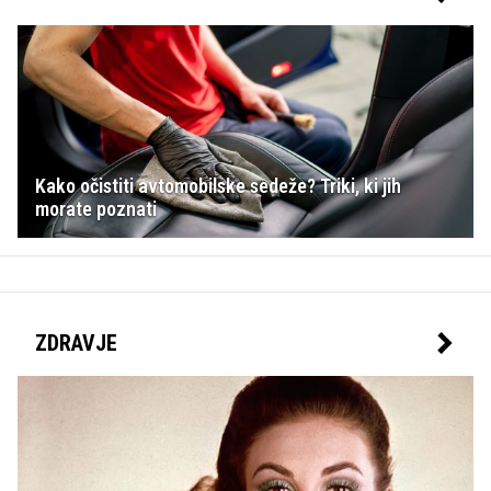
Kako očistiti avtomobilske sedeže? Triki, ki jih
morate poznati
ZDRAVJE