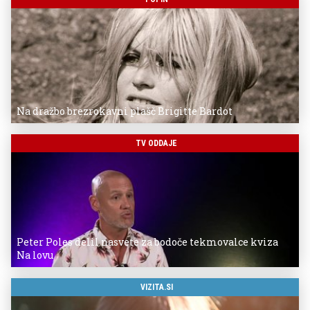
Na dražbo brezrokavni plašč Brigitte Bardot
TV ODDAJE
Peter Poles delil nasvete za bodoče tekmovalce kviza
Na lovu
VIZITA.SI