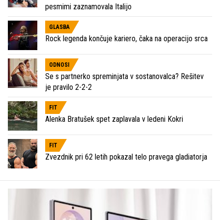
pesmimi zaznamovala Italijo
GLASBA
Rock legenda končuje kariero, čaka na operacijo srca
ODNOSI
Se s partnerko spreminjata v sostanovalca? Rešitev
je pravilo 2-2-2
FIT
Alenka Bratušek spet zaplavala v ledeni Kokri
FIT
Zvezdnik pri 62 letih pokazal telo pravega gladiatorja