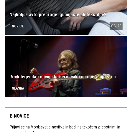
Najboljše avto preproge: gumijaste ali tekstilne?
OGLAS
NOVICE
Rock legenda končuje kariero, čaka na operacijo srca
GLASBA
E-NOVICE
Prijavi se na Moskisvet e-novičke in bodi na tekočem z lepotnimi in