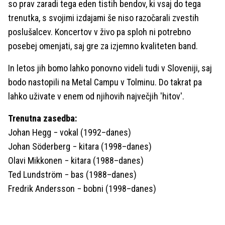
so prav zaradi tega eden tistih bendov, ki vsaj do tega
trenutka, s svojimi izdajami še niso razočarali zvestih
poslušalcev. Koncertov v živo pa sploh ni potrebno
posebej omenjati, saj gre za izjemno kvaliteten band.
In letos jih bomo lahko ponovno videli tudi v Sloveniji, saj
bodo nastopili na Metal Campu v Tolminu. Do takrat pa
lahko uživate v enem od njihovih največjih 'hitov'.
Trenutna zasedba:
Johan Hegg − vokal (1992–danes)
Johan Söderberg − kitara (1998–danes)
Olavi Mikkonen − kitara (1988–danes)
Ted Lundström − bas (1988–danes)
Fredrik Andersson − bobni (1998–danes)