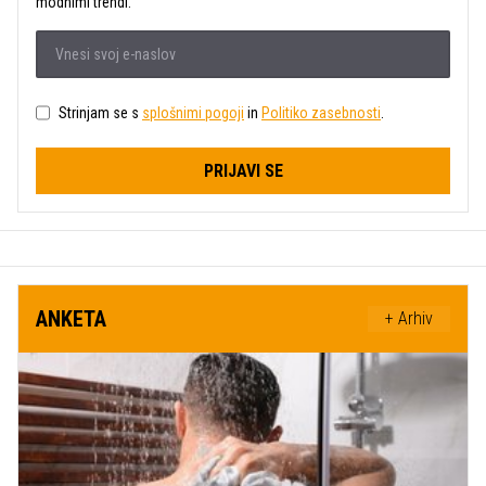
modnimi trendi.
Strinjam se s
splošnimi pogoji
in
Politiko zasebnosti
.
PRIJAVI SE
ANKETA
+ Arhiv