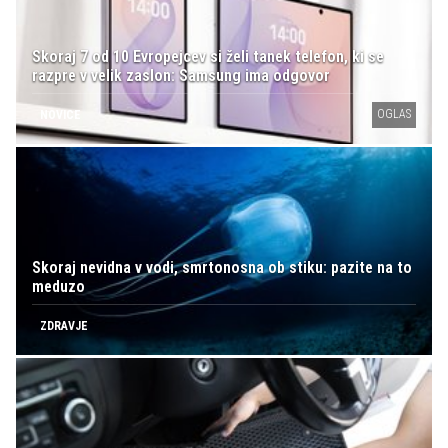
Skoraj 7 od 10 Evropejcev si želi tanek telefon, ki se
razpre v velik zaslon: Samsung ima odgovor
OGLAS
NOVICE
Skoraj nevidna v vodi, smrtonosna ob stiku: pazite na to
meduzo
ZDRAVJE