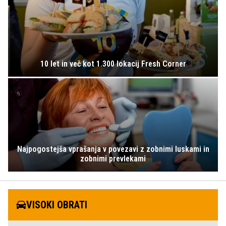
10 let in več kot 1.300 lokacij Fresh Corner
Najpogostejša vprašanja v povezavi z zobnimi luskami in
zobnimi prevlekami
VISOKI OBRATI