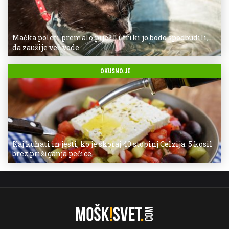
Mačka poleti premalo pije? Ti triki jo bodo spodbudili,
da zaužije več vode
OKUSNO.JE
Kaj kuhati in jesti, ko je skoraj 40 stopinj Celzija: 5 kosil
brez prižiganja pečice