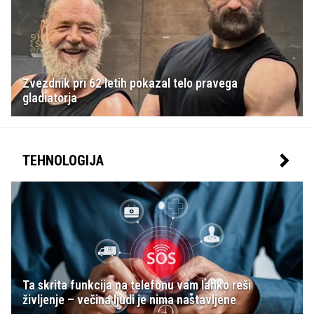
Zvezdnik pri 62 letih pokazal telo pravega
gladiatorja
TEHNOLOGIJA
Ta skrita funkcija na telefonu vam lahko reši
življenje – večina ljudi je nima nastavljene