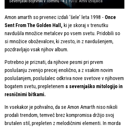
Severnjaški bojevniki v Tolminu - 4
FOTO: Arhiv izvajalca
Amon amarth so prvenec izdali 'šele' leta 1998 -
Once
Sent From The Golden Hall,
ki je skoraj v trenutku
navdušila množice metalcev po vsem svetu. Pridobili so
si množice oboževalcev, ki zvesto, in z navdušenjem,
pozdravljajo vsak njihov album.
Potrebno je priznati, da njihove pesmi pri prvem
poslušanju zvenijo precej enolično, a z vsakim novim
poslušanjem, poslušalec odkriva nove svetove v njihovem
bogatem svetu, prepletenem
s severnjaško mitologijo in
resničnimi bitkami.
In vsekakor je pohvalno, da se Amon Amarth niso nikoli
prodali trendom, temveč brez kompromisa držijo svoj
brutalen stil, prepleten z melodičnimi elementi. In morda