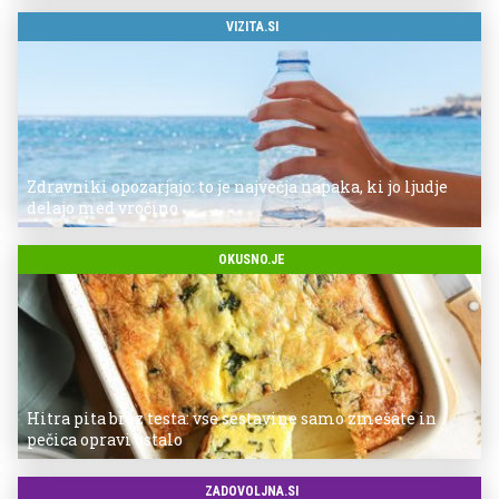
VIZITA.SI
Zdravniki opozarjajo: to je največja napaka, ki jo ljudje
delajo med vročino
OKUSNO.JE
Hitra pita brez testa: vse sestavine samo zmešate in
pečica opravi ostalo
ZADOVOLJNA.SI