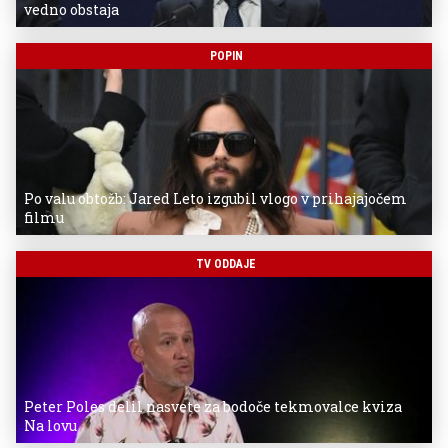
vedno obstaja
POPIN
Po valu obtožb: Jared Leto izgubil vlogo v prihajajočem
filmu
TV ODDAJE
Peter Poles delil nasvete za bodoče tekmovalce kviza
Na lovu