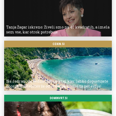
Tanja Žagar iskreno: Živeli smo na 40 kvadratih, a imela
sem vse, kar otrok potrebuje
CEKIN.SI
Na Jadranu še vedno obstaja kraj, kjer lahko dopustujete
poceni: nastanitev že od 10 evrov, kosilo za pet evrov
DOMINVRT.SI