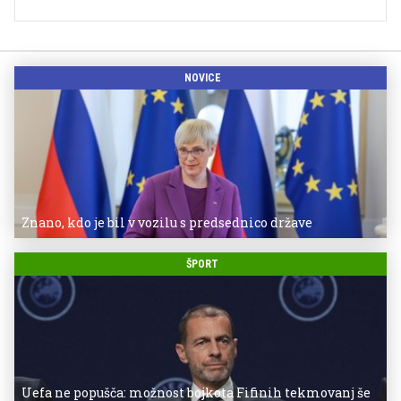
NOVICE
Znano, kdo je bil v vozilu s predsednico države
ŠPORT
Uefa ne popušča: možnost bojkota Fifinih tekmovanj še