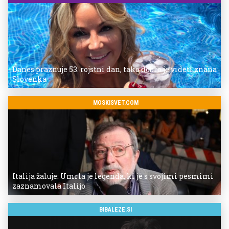
Danes praznuje 53. rojstni dan, tako dobro je videti znana
Slovenka
MOSKISVET.COM
Italija žaluje: Umrla je legenda, ki je s svojimi pesmimi
zaznamovala Italijo
BIBALEZE.SI