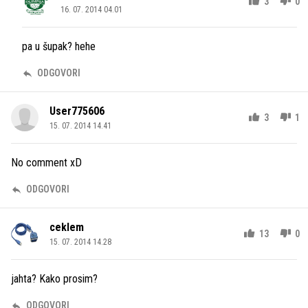
3
0
16. 07. 2014 04.01
pa u šupak? hehe
ODGOVORI
User775606
3
1
15. 07. 2014 14.41
No comment xD
ODGOVORI
ceklem
13
0
15. 07. 2014 14.28
jahta? Kako prosim?
ODGOVORI