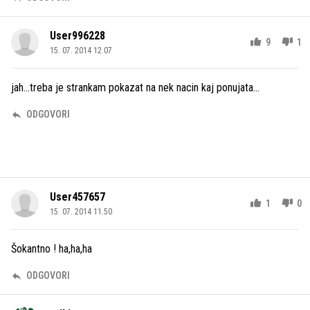
User996228
9
1
15. 07. 2014 12.07
jah...treba je strankam pokazat na nek nacin kaj ponujata...
ODGOVORI
User457657
1
0
15. 07. 2014 11.50
Šokantno ! ha,ha,ha
ODGOVORI