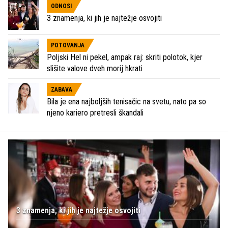
ODNOSI
3 znamenja, ki jih je najtežje osvojiti
POTOVANJA
Poljski Hel ni pekel, ampak raj: skriti polotok, kjer
slišite valove dveh morij hkrati
ZABAVA
Bila je ena najboljših tenisačic na svetu, nato pa so
njeno kariero pretresli škandali
3 znamenja, ki jih je najtežje osvojiti