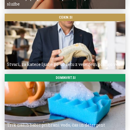
službe
CEKIN.SI
Stvari, za katere ljudje po 40. letu z veseljem plačajo več
DOMINVRT.SI
Trik naših babic prihrani vodo, čas in detergent