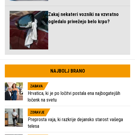
Zakaj nekateri vozniki na vzvratno
ogledalo privežejo belo krpo?
NAJBOLJ BRANO
ZABAVA
Hrvatica, ki je po ločitvi postala ena najbogatejših
ločenk na svetu
ZDRAVJE
Preprosta vaja, ki razkrije dejansko starost vašega
telesa