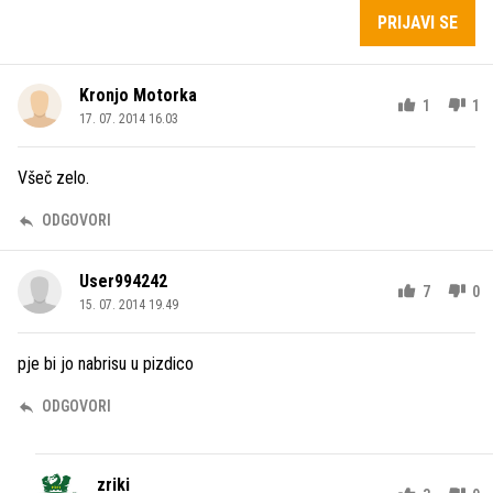
PRIJAVI SE
Kronjo Motorka
1
1
17. 07. 2014 16.03
Všeč zelo.
ODGOVORI
User994242
7
0
15. 07. 2014 19.49
pje bi jo nabrisu u pizdico
ODGOVORI
zriki