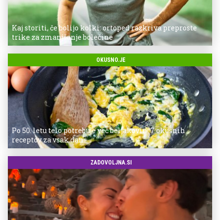
Kaj storiti, če bolijo kolki: ortoped razkriva preproste
trike za zmanjšanje bolečine
OKUSNO.JE
Po 50. letu telo potrebuje več beljakovin: 7 okusnih
receptov za vsak dan
ZADOVOLJNA.SI