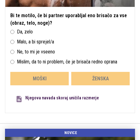
Bi te motilo, če bi partner uporabljal eno brisačo za vse
(obraz, telo, noge)?
Da, zelo
Malo, a bi sprejel/a
Ne, to mi je vseeno
Mislim, da to ni problem, če je brisača redno oprana
MOŠKI
ŽENSKA
Njegova navada skoraj uničila razmerje
NOVICE