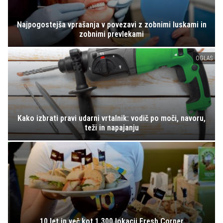
Najpogostejša vprašanja v povezavi z zobnimi luskami in
zobnimi prevlekami
OGLAS
Kako izbrati pravi udarni vrtalnik: vodič po moči, navoru,
teži in napajanju
10 let in več kot 1.300 lokacij Fresh Corner