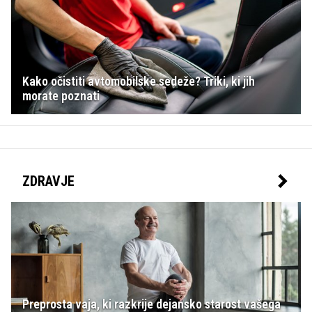
Kako očistiti avtomobilske sedeže? Triki, ki jih
morate poznati
ZDRAVJE
Preprosta vaja, ki razkrije dejansko starost vašega