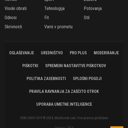
Visoki obrati
Tehnologija
Potovanja
Odnosi
Fit
Stil
Skrivnosti
Varni v prometu
OGLAŠEVANJE
UREDNIŠTVO
PRO PLUS
MODERIRANJE
PIŠKOTKI
SPREMENI NASTAVITVE PIŠKOTKOV
POLITIKA ZASEBNOSTI
SPLOŠNI POGOJI
PRAVILA RAVNANJA ZA ZAŠČITO OTROK
UPORABA UMETNE INTELIGENCE
ISSN 2630-1679 © 2024, Moskisvet.com, Vse pravice pridržane
Verzija: 1874