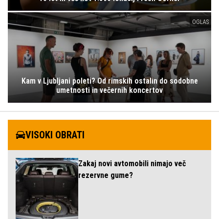
OGLAS
Kam v Ljubljani poleti? Od rimskih ostalin do sodobne
umetnosti in večernih koncertov
VISOKI OBRATI
Zakaj novi avtomobili nimajo več
rezervne gume?