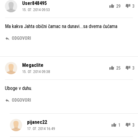
User848495
29
3
15. 07. 2014 09.53
Ma kakva Jahta obični čamac na dunavi....sa dvema ćućama
ODGOVORI
Megaclite
25
3
15. 07. 2014 09.38
Uboge v duhu.
ODGOVORI
pijanec22
1
3
17. 07. 2014 16.49