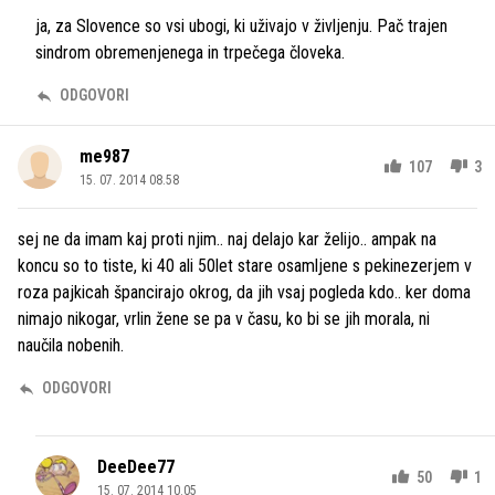
ja, za Slovence so vsi ubogi, ki uživajo v življenju. Pač trajen
sindrom obremenjenega in trpečega človeka.
ODGOVORI
me987
107
3
15. 07. 2014 08.58
sej ne da imam kaj proti njim.. naj delajo kar želijo.. ampak na
koncu so to tiste, ki 40 ali 50let stare osamljene s pekinezerjem v
roza pajkicah špancirajo okrog, da jih vsaj pogleda kdo.. ker doma
nimajo nikogar, vrlin žene se pa v času, ko bi se jih morala, ni
naučila nobenih.
ODGOVORI
DeeDee77
50
1
15. 07. 2014 10.05