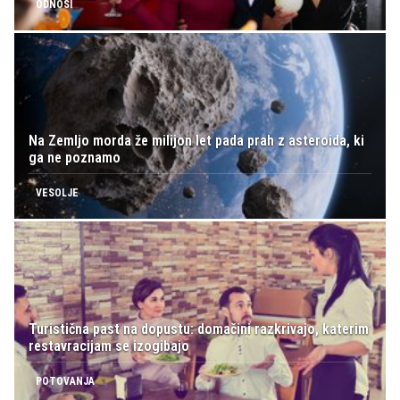
ODNOSI
Na Zemljo morda že milijon let pada prah z asteroida, ki
ga ne poznamo
VESOLJE
Turistična past na dopustu: domačini razkrivajo, katerim
restavracijam se izogibajo
POTOVANJA