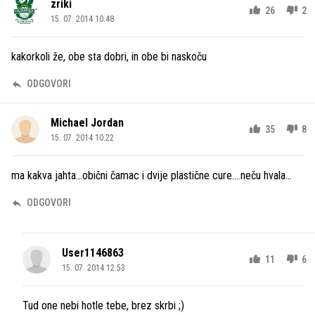
zriki
26
2
15. 07. 2014 10.48
kakorkoli že, obe sta dobri, in obe bi naskoču
ODGOVORI
Michael Jordan
35
8
15. 07. 2014 10.22
ma kakva jahta...obični čamac i dvije plastične cure....neču hvala...
ODGOVORI
User1146863
11
6
15. 07. 2014 12.53
Tud one nebi hotle tebe, brez skrbi ;)