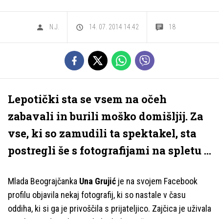
N.J.
14. 07. 2014 14.42
18
Lepotički sta se vsem na očeh
zabavali in burili moško domišljij. Za
vse, ki so zamudili ta spektakel, sta
postregli še s fotografijami na spletu ...
Mlada Beograjčanka
Una Grujić
je na svojem Facebook
profilu objavila nekaj fotografij, ki so nastale v času
oddiha, ki si ga je privoščila s prijateljico. Zajčica je uživala