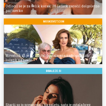
Odločil se je za velik korak: 28-letnik zaročil dolgoletno
partnerko
MOSKISVET.COM
Hrvatica, ki je po ločitvi postala ena najbogatejših
ločenk na svetu
BIBALEZE.SI
Starši so jo prepoznali na spletu, nato je ostala brez