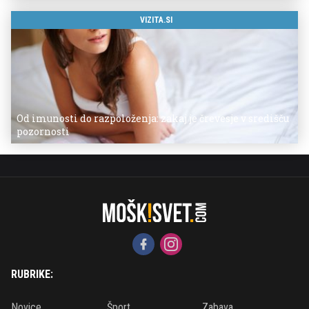
VIZITA.SI
Od imunosti do razpoloženja: zakaj je črevesje v središču
pozornosti
RUBRIKE:
Novice
Šport
Zabava