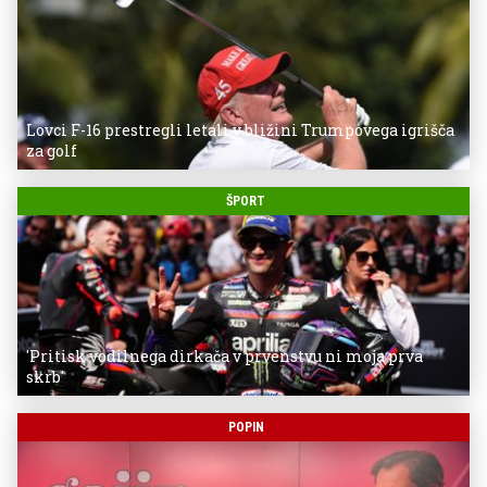
Lovci F-16 prestregli letali v bližini Trumpovega igrišča
za golf
ŠPORT
'Pritisk vodilnega dirkača v prvenstvu ni moja prva
skrb'
POPIN