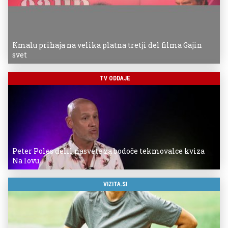
Kmalu prihaja na velika platna tretji del filma Gajin
svet
TV ODDAJE
Peter Poles delil nasvete za bodoče tekmovalce kviza
Na lovu
VIZITA.SI