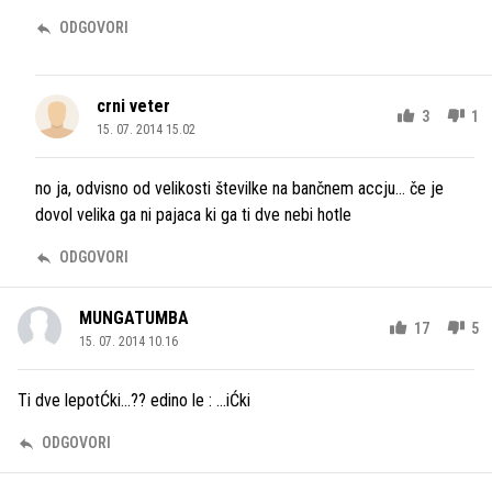
ODGOVORI
crni veter
3
1
15. 07. 2014 15.02
no ja, odvisno od velikosti številke na bančnem accju... če je
dovol velika ga ni pajaca ki ga ti dve nebi hotle
ODGOVORI
MUNGATUMBA
17
5
15. 07. 2014 10.16
Ti dve lepotĆki...?? edino le : ...iĆki
ODGOVORI