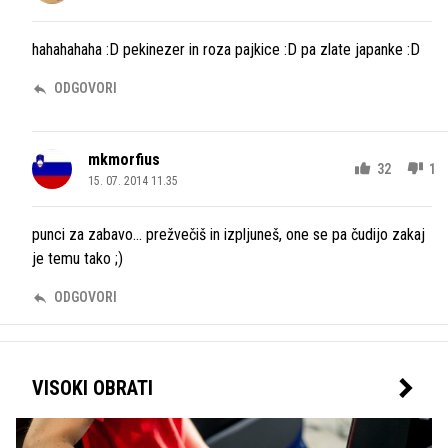
hahahahaha :D pekinezer in roza pajkice :D pa zlate japanke :D
ODGOVORI
mkmorfius
32
1
15. 07. 2014 11.35
punci za zabavo... prežvečiš in izpljuneš, one se pa čudijo zakaj
je temu tako ;)
ODGOVORI
VISOKI OBRATI