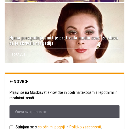
Njena prezgodnja smrt je pretresla modni svet: za slavo
se je skrivala tragedija
ZDRAVJE
E-NOVICE
Prijavi se na Moskisvet e-novičke in bodi na tekočem z lepotnimi in
modnimi trendi.
Strinjam se s
splošnimi pogoji
in
Politiko zasebnosti
.