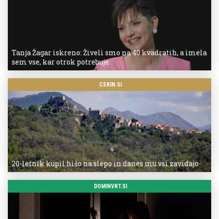
Tanja Žagar iskreno: Živeli smo na 40 kvadratih, a imela
sem vse, kar otrok potrebuje
CEKIN.SI
20-letnik kupil hišo na slepo in danes mu vsi zavidajo
DOMINVRT.SI