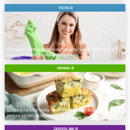
VIZITA.SI
To vsakodnevno opravilo morda ni le nadležno delo,
pomaga lahko tudi vašemu srcu
OKUSNO.JE
Grška pita brez testa: vse sestavine samo zmešate in
pečica opravi ostalo
ZADOVOLJNA.SI