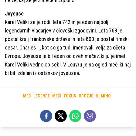
ne ve, kaj se je z mečem zgodilo.
Joyeuse
Karel Veliki se je rodil leta 742 in je eden najbolj
legendarnih vladarjev v človeški zgodovini. Leta 768 je
postal kralj frankovske države in leta 800 je postal rimski
cesar. Charles I., kot so ga tudi imenovali, velja za očeta
Evrope. Joyeuse je bil eden od dveh mečev, ki ju je imel
Karel Veliki vedno ob sebi. V Louvru je na ogled meč, ki naj
bi bil izdelan iz ostankov joyeusea.
MEČ
LEGENDE
MEČI
FOKUS
OROŽJE
HLADNO