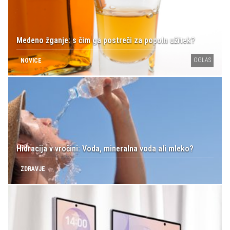
Medeno žganje: s čim ga postreči za popoln užitek?
OGLAS
NOVICE
Hidracija v vročini: Voda, mineralna voda ali mleko?
ZDRAVJE