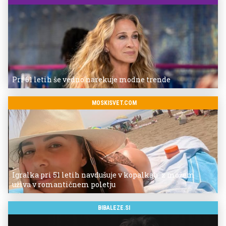
Pri 61 letih še vedno narekuje modne trende
MOSKISVET.COM
Igralka pri 51 letih navdušuje v kopalkah: z možem
uživa v romantičnem poletju
BIBALEZE.SI