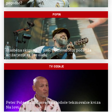
pogodbo?
POPIN
Glasbena skupina 37 tisoč oboževalcem podarila
križarjenje za dve osebi
TV ODDAJE
Peter Poles delil nasvete za bodoče tekmovalce kviza
Na lovu