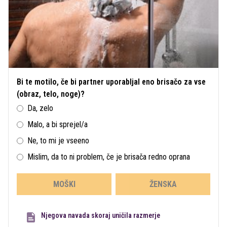
Bi te motilo, če bi partner uporabljal eno brisačo za vse
(obraz, telo, noge)?
Da, zelo
Malo, a bi sprejel/a
Ne, to mi je vseeno
Mislim, da to ni problem, če je brisača redno oprana
MOŠKI
ŽENSKA
Njegova navada skoraj uničila razmerje