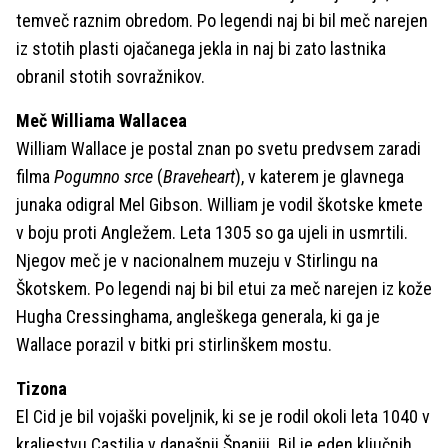
temveč raznim obredom. Po legendi naj bi bil meč narejen
iz stotih plasti ojačanega jekla in naj bi zato lastnika
obranil stotih sovražnikov.
Meč Williama Wallacea
William Wallace je postal znan po svetu predvsem zaradi
filma
Pogumno srce
(
Braveheart
), v katerem je glavnega
junaka odigral Mel Gibson. William je vodil škotske kmete
v boju proti Angležem. Leta 1305 so ga ujeli in usmrtili.
Njegov meč je v nacionalnem muzeju v Stirlingu na
Škotskem. Po legendi naj bi bil etui za meč narejen iz kože
Hugha Cressinghama, angleškega generala, ki ga je
Wallace porazil v bitki pri stirlinškem mostu.
Tizona
El Cid je bil vojaški poveljnik, ki se je rodil okoli leta 1040 v
kraljestvu Castilia v današnji Španiji. Bil je eden ključnih