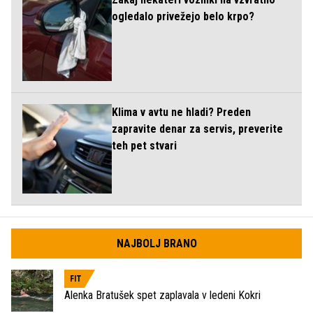
ogledalo privežejo belo krpo?
Klima v avtu ne hladi? Preden
zapravite denar za servis, preverite
teh pet stvari
NAJBOLJ BRANO
FIT
Alenka Bratušek spet zaplavala v ledeni Kokri