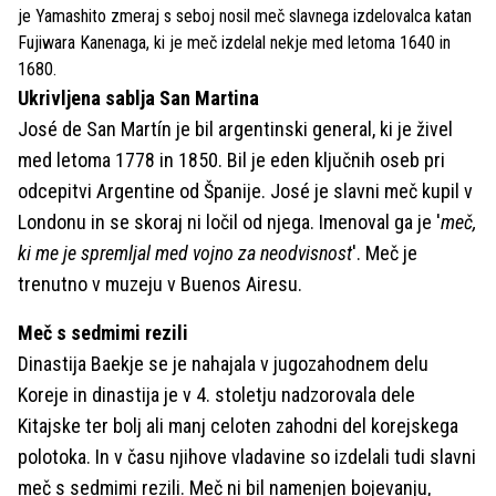
je Yamashito zmeraj s seboj nosil meč slavnega izdelovalca katan
Fujiwara Kanenaga, ki je meč izdelal nekje med letoma 1640 in
1680.
Ukrivljena sablja San Martina
José de San Martín je bil argentinski general, ki je živel
med letoma 1778 in 1850. Bil je eden ključnih oseb pri
odcepitvi Argentine od Španije. José je slavni meč kupil v
Londonu in se skoraj ni ločil od njega. Imenoval ga je '
meč,
ki me je spremljal med vojno za neodvisnost
'. Meč je
trenutno v muzeju v Buenos Airesu.
Meč s sedmimi rezili
Dinastija Baekje se je nahajala v jugozahodnem delu
Koreje in dinastija je v 4. stoletju nadzorovala dele
Kitajske ter bolj ali manj celoten zahodni del korejskega
polotoka. In v času njihove vladavine so izdelali tudi slavni
meč s sedmimi rezili. Meč ni bil namenjen bojevanju,