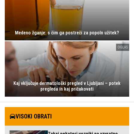
Medeno žganje: s čim ga postreči za popoln užitek?
OGLAS
Kaj vključuje dermatološki pregled v Ljubljani – potek
pregleda in kaj pričakovati
VISOKI OBRATI
Zakaj nekateri vozniki na vzvratno