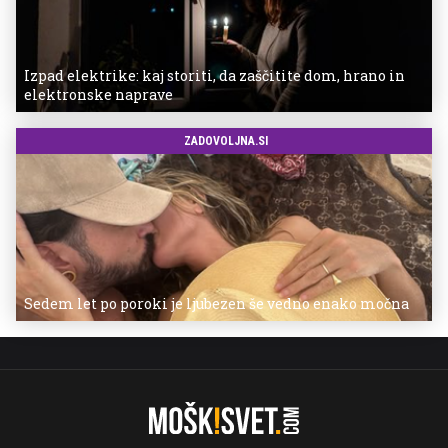
Izpad elektrike: kaj storiti, da zaščitite dom, hrano in
elektronske naprave
ZADOVOLJNA.SI
Sedem let po poroki je ljubezen še vedno enako močna