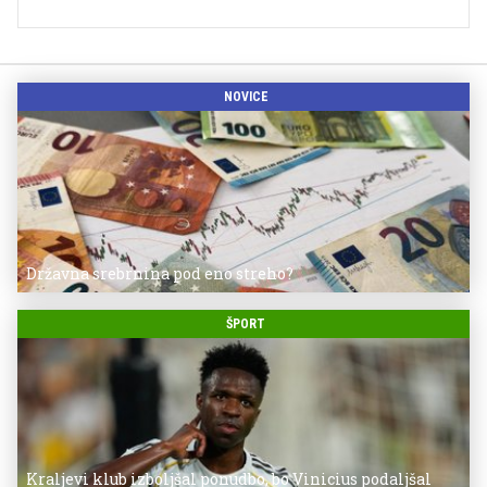
NOVICE
Državna srebrnina pod eno streho?
ŠPORT
Kraljevi klub izboljšal ponudbo, bo Vinicius podaljšal