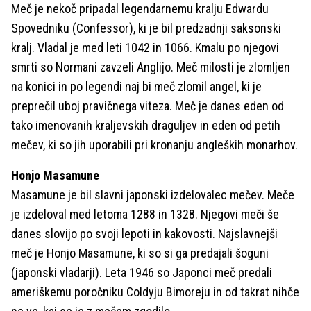
Meč je nekoč pripadal legendarnemu kralju Edwardu
Spovedniku (Confessor), ki je bil predzadnji saksonski
kralj. Vladal je med leti 1042 in 1066. Kmalu po njegovi
smrti so Normani zavzeli Anglijo. Meč milosti je zlomljen
na konici in po legendi naj bi meč zlomil angel, ki je
preprečil uboj pravičnega viteza. Meč je danes eden od
tako imenovanih kraljevskih draguljev in eden od petih
mečev, ki so jih uporabili pri kronanju angleških monarhov.
Honjo Masamune
Masamune je bil slavni japonski izdelovalec mečev. Meče
je izdeloval med letoma 1288 in 1328. Njegovi meči še
danes slovijo po svoji lepoti in kakovosti. Najslavnejši
meč je Honjo Masamune, ki so si ga predajali šoguni
(japonski vladarji). Leta 1946 so Japonci meč predali
ameriškemu poročniku Coldyju Bimoreju in od takrat nihče