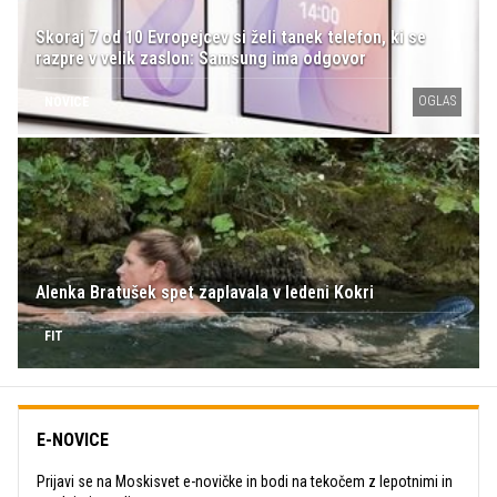
Skoraj 7 od 10 Evropejcev si želi tanek telefon, ki se
razpre v velik zaslon: Samsung ima odgovor
OGLAS
NOVICE
Alenka Bratušek spet zaplavala v ledeni Kokri
FIT
E-NOVICE
Prijavi se na Moskisvet e-novičke in bodi na tekočem z lepotnimi in