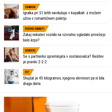
ZABAVA
Igralka pri 51 letih navdušuje v kopalkah: z možem
uživa v romantičnem poletju
VISOKI OBRATI
Zakaj nekateri vozniki na vzvratno ogledalo privežejo
belo krpo?
ODNOSI
Se s partnerko spreminjata v sostanovalca? Rešitev
je pravilo 2-2-2
FIT
Shujšal je 45 kilogramov, njegova skrivnost pa ni bila
draga dieta