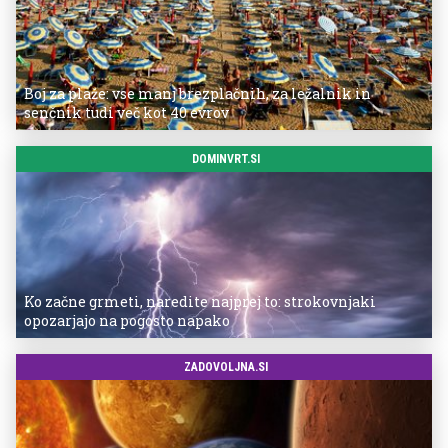
Boj za plaže: vse manj brezplačnih, za ležalnik in
senčnik tudi več kot 40 evrov
DOMINVRT.SI
Ko začne grmeti, naredite najprej to: strokovnjaki
opozarjajo na pogosto napako
ZADOVOLJNA.SI