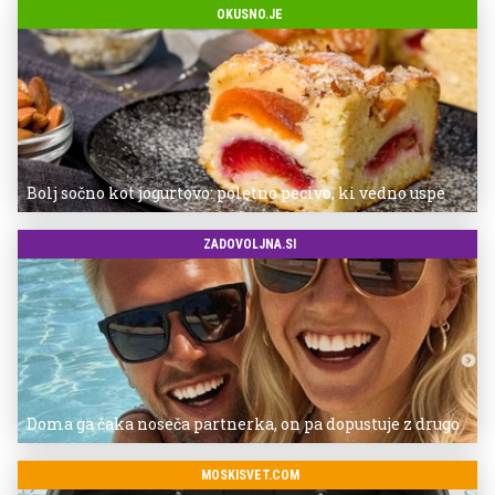
OKUSNO.JE
Bolj sočno kot jogurtovo: poletno pecivo, ki vedno uspe
ZADOVOLJNA.SI
Doma ga čaka noseča partnerka, on pa dopustuje z drugo
MOSKISVET.COM