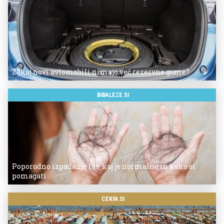
Zakaj novi avtomobili nimajo več rezervne gume?
BIBALEZE.SI
Poporodno izpadanje las: kaj je normalno in kako si
pomagati
CEKIN.SI