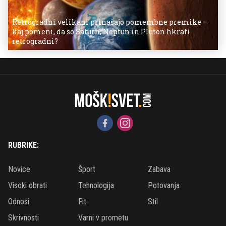
Retrogradni velikani prinašajo pomembne premike –
kaj pomeni, da so Saturn, Neptun in Pluton hkrati
retrogradni?
RUBRIKE:
Novice
Šport
Zabava
Visoki obrati
Tehnologija
Potovanja
Odnosi
Fit
Stil
Skrivnosti
Varni v prometu