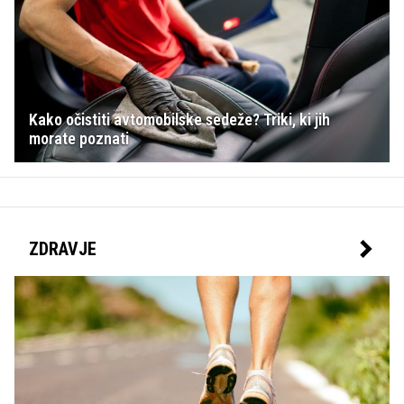
Kako očistiti avtomobilske sedeže? Triki, ki jih
morate poznati
ZDRAVJE