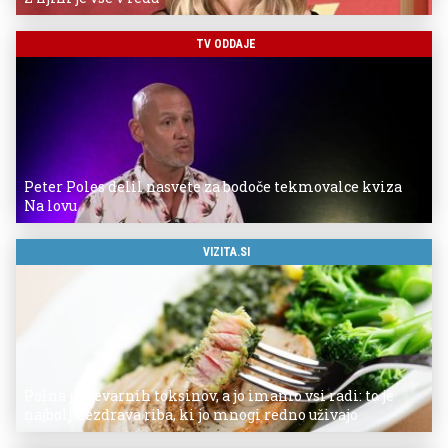
TV ODDAJE
Peter Poles delil nasvete za bodoče tekmovalce kviza
Na lovu
VIZITA.SI
Polna je nevarnih toksinov, a jo imamo vsi radi: to je
najbolj nezdrava riba, ki jo mnogi redno uživajo