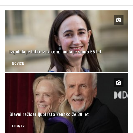
Izgubila je bitko z rakom: Imela je samo 55 let
NOVICE
Slavni režiser ljubi isto žensko že 30 let
FILM/TV