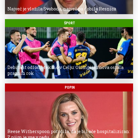
Največ je vložila Svoboda, največ pa dobila Resnica
ŠPORT
Debitant odločil tekmo v Celju: Olimpija znova ostala
praznih rok
POPIN
Reese Witherspoon potrdila, da je bil oče hospitaliziran:
Z njim je vse v redu