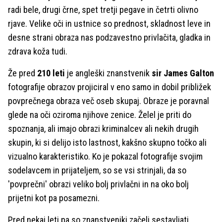
radi bele, drugi črne, spet tretji pegave in četrti olivno
rjave. Velike oči in ustnice so prednost, skladnost leve in
desne strani obraza nas podzavestno privlačita, gladka in
zdrava koža tudi.
Že pred
210 leti
je angleški znanstvenik
sir James Galton
fotografije obrazov projiciral v eno samo in dobil približek
povprečnega obraza več oseb skupaj. Obraze je poravnal
glede na oči oziroma njihove zenice. Želel je priti do
spoznanja, ali imajo obrazi kriminalcev ali nekih drugih
skupin, ki si delijo isto lastnost, kakšno skupno točko ali
vizualno karakteristiko. Ko je pokazal fotografije svojim
sodelavcem in prijateljem, so se vsi strinjali, da so
'povprečni' obrazi veliko bolj privlačni in na oko bolj
prijetni kot pa posamezni.
Pred nekaj leti pa so znanstveniki začeli sestavljati