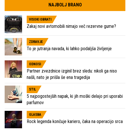
NAJBOLJ BRANO
VISOKI OBRATI
Zakaj novi avtomobili nimajo več rezervne gume?
ZDRAVJE
To je jutranja navada, ki lahko podaljša življenje
ODNOSI
Partner zvezdnice izginil brez sledu: nikoli ga niso
našli, nato je prišla še ena tragedija
STIL
5 najpogostejših napak, ki jih moški delajo pri uporabi
parfumov
GLASBA
Rock legenda končuje kariero, čaka na operacijo srca