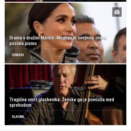
Drama v družini Markle: Meghan je svojemu očetu
poslala pismo
ODNOSI
Tragična smrt glasbenika: Ženska ga je povozila med
sprehodom
GLASBA