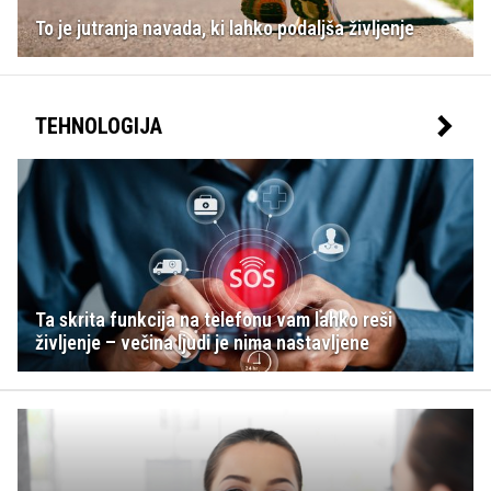
To je jutranja navada, ki lahko podaljša življenje
TEHNOLOGIJA
Ta skrita funkcija na telefonu vam lahko reši
življenje – večina ljudi je nima nastavljene