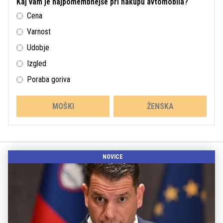
Kaj vam je najpomembnejše pri nakupu avtomobila?
Cena
Varnost
Udobje
Izgled
Poraba goriva
MOŠKI
ŽENSKA
NOVICE