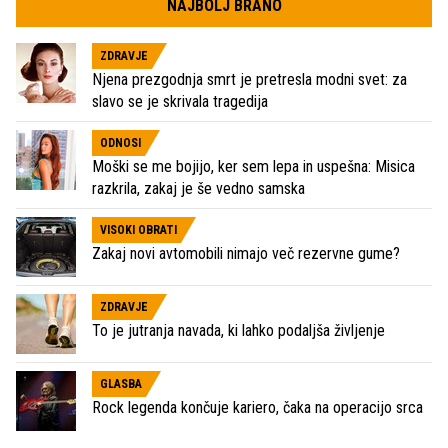
NAJBOLJ BRANO
ZDRAVJE
Njena prezgodnja smrt je pretresla modni svet: za
slavo se je skrivala tragedija
ODNOSI
Moški se me bojijo, ker sem lepa in uspešna: Misica
razkrila, zakaj je še vedno samska
VISOKI OBRATI
Zakaj novi avtomobili nimajo več rezervne gume?
ZDRAVJE
To je jutranja navada, ki lahko podaljša življenje
GLASBA
Rock legenda končuje kariero, čaka na operacijo srca