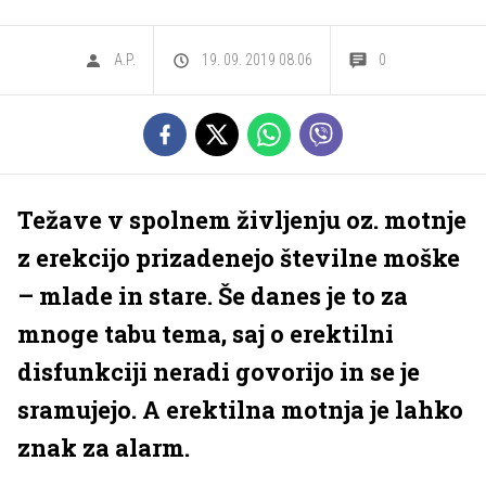
A.P.
19. 09. 2019 08.06
0
Težave v spolnem življenju oz. motnje
z erekcijo prizadenejo številne moške
– mlade in stare. Še danes je to za
mnoge tabu tema, saj o erektilni
disfunkciji neradi govorijo in se je
sramujejo. A erektilna motnja je lahko
znak za alarm.