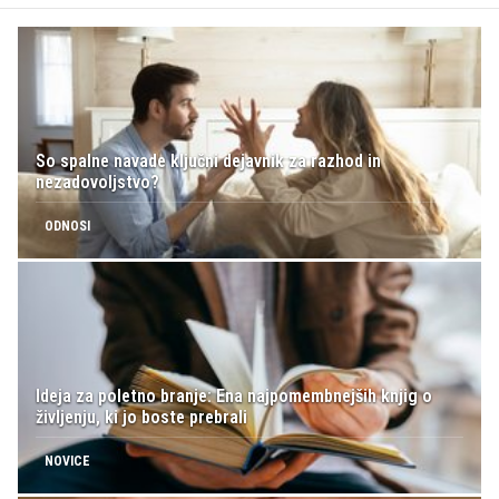
So spalne navade ključni dejavnik za razhod in
nezadovoljstvo?
ODNOSI
Ideja za poletno branje: Ena najpomembnejših knjig o
življenju, ki jo boste prebrali
NOVICE