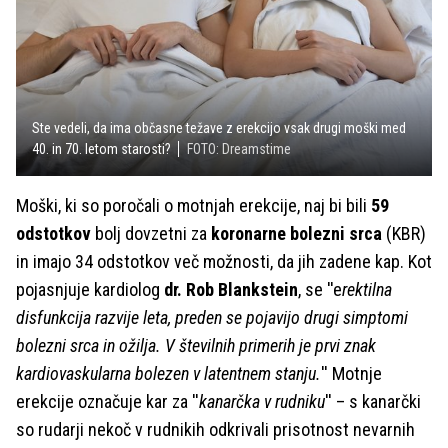
Ste vedeli, da ima občasne težave z erekcijo vsak drugi moški med
40. in 70. letom starosti?
FOTO: Dreamstime
Moški, ki so poročali o motnjah erekcije, naj bi bili
59
odstotkov
bolj dovzetni za
koronarne bolezni srca
(KBR)
in imajo 34 odstotkov več možnosti, da jih zadene kap. Kot
pojasnjuje kardiolog
dr. Rob Blankstein
, se ''e
rektilna
disfunkcija razvije leta, preden se pojavijo drugi simptomi
bolezni srca in ožilja. V številnih primerih je prvi znak
kardiovaskularna bolezen v latentnem stanju.
'' Motnje
erekcije označuje kar za ''
kanarčka v rudniku
'' – s kanarčki
so rudarji nekoč v rudnikih odkrivali prisotnost nevarnih