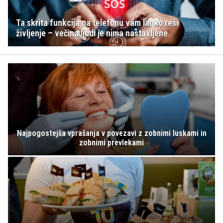
Ta skrita funkcija na telefonu vam lahko reši
življenje – večina ljudi je nima nastavljene
Najpogostejša vprašanja v povezavi z zobnimi luskami in
zobnimi prevlekami