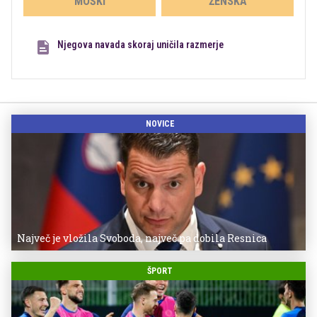
MOŠKI
ŽENSKA
Njegova navada skoraj uničila razmerje
NOVICE
Največ je vložila Svoboda, največ pa dobila Resnica
ŠPORT