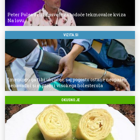
Peter Poles delil nasvete za bodoče tekmovalce kviza
Na lovu
VIZITA.SI
Imenujejo ga tihi ubijalec, saj pogosto ostane neopažen:
nenavadni simptomi visokega holesterola
OKUSNO.JE