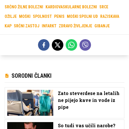
SRČNO ŽILNE BOLEZNI
KARDIOVASKULARNE BOLEZNI
SRCE
OŽILJE
MOŠKI
SPOLNOST
PENIS
MOŠKI SPOLNI UD
RAZISKAVA
KAP
SRČNI ZASTOJ
INFARKT
ZDRAVO ŽIVLJENJE
GIBANJE
SORODNI ČLANKI
Zato steverdese na letalih
ne pijejo kave in vode iz
pipe
So tudi vas učili narobe?