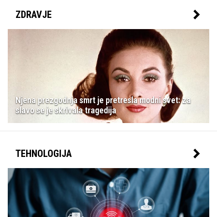
ZDRAVJE
Njena prezgodnja smrt je pretresla modni svet: za
slavo se je skrivala tragedija
TEHNOLOGIJA