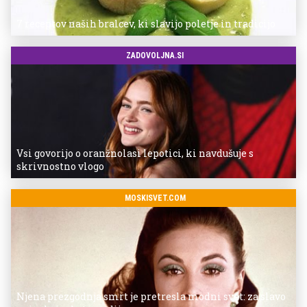
7 receptov naših bralcev, ki slavijo poletje in tradicijo
ZADOVOLJNA.SI
Vsi govorijo o oranžnolasi lepotici, ki navdušuje s
skrivnostno vlogo
MOSKISVET.COM
Njena prezgodnja smrt je pretresla modni svet: za slavo