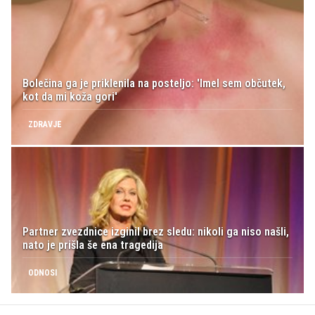
Bolečina ga je priklenila na posteljo: 'Imel sem občutek,
kot da mi koža gori'
ZDRAVJE
Partner zvezdnice izginil brez sledu: nikoli ga niso našli,
nato je prišla še ena tragedija
ODNOSI