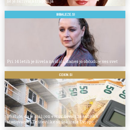
se je skrivala tragedija
BIBALEZE.SI
Pri 14 letih je živela na ulici, danes jo občuduje ves svet
CEKIN.SI
Mislite, da je milijon evrov dovolj za sanjsko
stanovanje? Te številke so šokirale Evropo