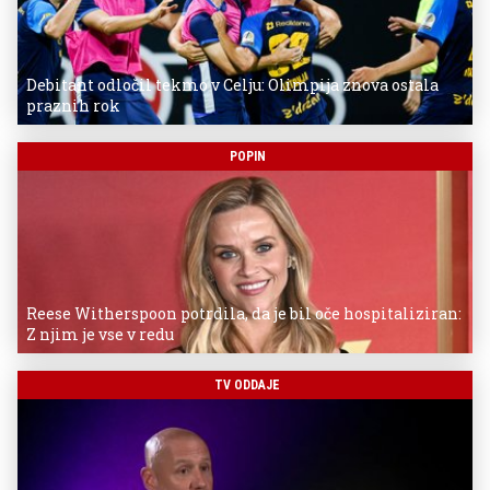
Debitant odločil tekmo v Celju: Olimpija znova ostala
praznih rok
POPIN
Reese Witherspoon potrdila, da je bil oče hospitaliziran:
Z njim je vse v redu
TV ODDAJE