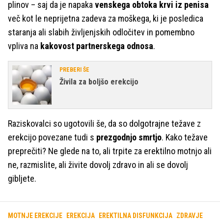
plinov – saj da je napaka
venskega obtoka krvi iz penisa
več kot le neprijetna zadeva za moškega, ki je posledica
staranja ali slabih življenjskih odločitev in pomembno
vpliva na
kakovost partnerskega odnosa
.
PREBERI ŠE
Živila za boljšo erekcijo
Raziskovalci so ugotovili še, da so dolgotrajne težave z
erekcijo povezane tudi s
prezgodnjo smrtjo
. Kako težave
preprečiti? Ne glede na to, ali trpite za erektilno motnjo ali
ne, razmislite, ali živite dovolj zdravo in ali se dovolj
gibljete.
MOTNJE EREKCIJE
EREKCIJA
EREKTILNA DISFUNKCIJA
ZDRAVJE