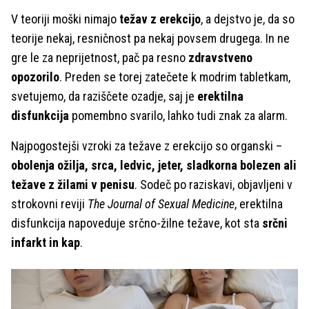
V teoriji moški nimajo
težav z erekcijo
, a dejstvo je, da so
teorije nekaj, resničnost pa nekaj povsem drugega. In ne
gre le za neprijetnost, pač pa resno
zdravstveno
opozorilo
. Preden se torej zatečete k modrim tabletkam,
svetujemo, da raziščete ozadje, saj je
erektilna
disfunkcija
pomembno svarilo, lahko tudi znak za alarm.
Najpogostejši vzroki za težave z erekcijo so organski –
obolenja ožilja, srca, ledvic, jeter, sladkorna bolezen ali
težave z žilami v penisu
. Sodeč po raziskavi, objavljeni v
strokovni reviji
The Journal of Sexual Medicine
, erektilna
disfunkcija napoveduje srčno-žilne težave, kot sta
srčni
infarkt in kap
.