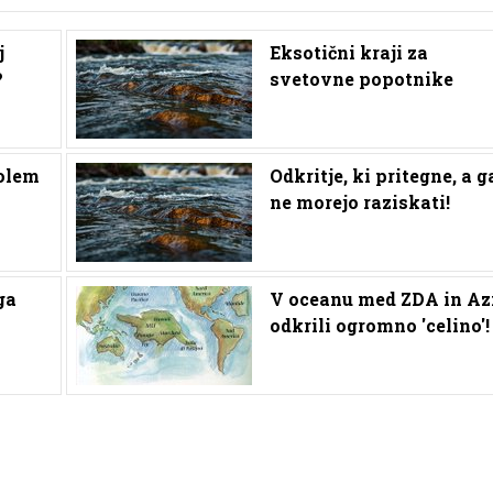
j
Eksotični kraji za
?
svetovne popotnike
Golem
Odkritje, ki pritegne, a g
ne morejo raziskati!
ga
V oceanu med ZDA in Az
odkrili ogromno 'celino'!