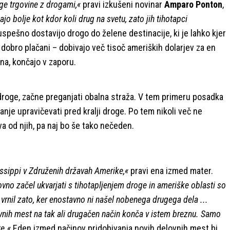
ige trgovine z drogami,«
pravi izkušeni novinar
Amparo Ponton
,
o bolje kot kdor koli drug na svetu, zato jih tihotapci
spešno dostavijo drogo do želene destinacije, ki je lahko kjer
 dobro plačani – dobivajo več tisoč ameriških dolarjev za en
ona, končajo v zaporu.
roge, začne preganjati obalna straža. V tem primeru posadka
nje upravičevati pred kralji droge. Po tem nikoli več ne
va od njih, pa naj bo še tako nečeden.
sissippi v Združenih državah Amerike,«
pravi ena izmed mater.
ovno začel ukvarjati s tihotapljenjem droge in ameriške oblasti so
 vrnil zato, ker enostavno ni našel nobenega drugega dela ...
vnih mest na tak ali drugačen način konča v istem breznu. Samo
e.«
Eden izmed načinov pridobivanja novih delovnih mest bi