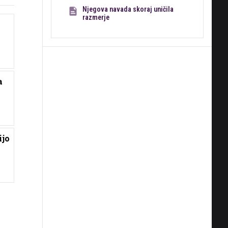
Njegova navada skoraj uničila
razmerje
a
ijo