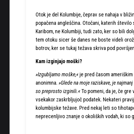
Otok je del Kolumbije, čeprav se nahaja v bliži
popačena angleščina. Otočani, katerih število se
Karibom, ne Kolumbiji, tudi zato, ker so bili d
tem otoku sicer še danes ne boste videli orožja 
botrov, ker se tukaj težava skriva pod površjem
Kam izginjajo moški?
»Izgubljamo moške,«
je pred časom ameriškim m
anonimna.
»Glede na moje raziskave, je najmanj 
so preprosto izginili.«
To pomeni, da je, če gre v
vsekakor zaskrbljujoč podatek. Nekateri pravi
kolumbijske težave. Pred nekaj leti so tihotapc
neprecenljivo znanje o okoliških vodah, ki so 