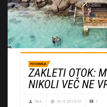
POTOVANJA
ZAKLETI OTOK: M
NIKOLI VEČ NE 
Ma.K.
04. 10. 2017 07.57
2