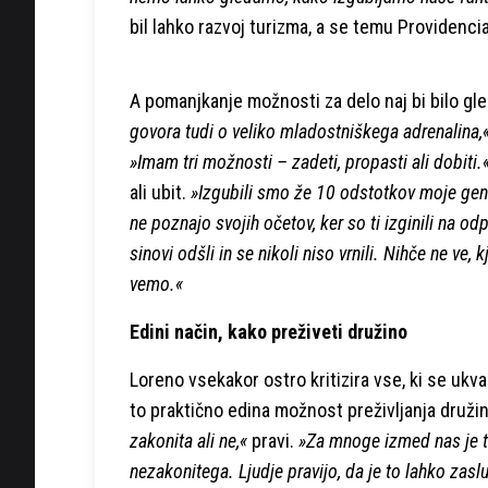
bil lahko razvoj turizma, a se temu Providenci
A pomanjkanje možnosti za delo naj bi bilo g
govora tudi o veliko mladostniškega adrenalina,
»Imam tri možnosti – zadeti, propasti ali dobiti.
ali ubit.
»Izgubili smo že 10 odstotkov moje gene
ne poznajo svojih očetov, ker so ti izginili na od
sinovi odšli in se nikoli niso vrnili. Nihče ne ve
vemo.«
Edini način, kako preživeti družino
Loreno vsekakor ostro kritizira vse, ki se ukva
to praktično edina možnost preživljanja druži
zakonita ali ne,«
pravi.
»Za mnoge izmed nas je to
nezakonitega. Ljudje pravijo, da je to lahko zasl