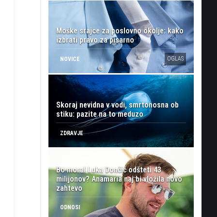
Moške srajce za poslovno okolje: kako
izbrati pravo za pisarno
OGLAS
NOVICE
Skoraj nevidna v vodi, smrtonosna ob
stiku: pazite na to meduzo
ZDRAVJE
Bo moral Luka Dončić odšteti 43
milijonov? Anamaria naj bi vložila novo
zahtevo
ODNOSI