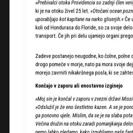
»Prebivalci otoka Providencia so zadnji člen ver
ki je na otoku živel 25 let. »
Otočani ocean poznaj
uporabljajo kot kapitane na narko gliserjih.«
Če u
koli od Hondurasa do Floride, so za svoje delo
transport. Če jih pri delu ujamejo organi preg
Zadeve postanejo neugodne, ko čolne, polne d
drogo pomeče v morje, nato pa mora svoje deja
morejo zavrniti nikakršnega posla, ki se zahte
Končajo v zaporu ali enostavno izginejo
»Moj sin je končal v zaporu v zvezni državi Mis
»Odslužil je že eno šestletno kazen. A se je pon
ga ponovno ujele. Mislim, da se je na slaba pota
Večina družin na otoku zaradi pomanjkanja delo
nemo lahko gledamo, kako izgubljamo naše fant