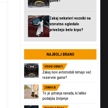
gume?
Zakaj nekateri vozniki na
vzvratno ogledalo
privežejo belo krpo?
NAJBOLJ BRANO
VISOKI OBRATI
Zakaj novi avtomobili nimajo več
rezervne gume?
ZDRAVJE
To je jutranja navada, ki lahko
podaljša življenje