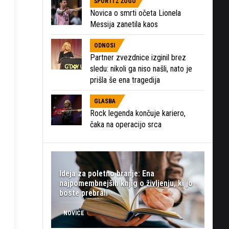
ŠPORTI Z ŽOGO
Novica o smrti očeta Lionela
Messija zanetila kaos
ODNOSI
Partner zvezdnice izginil brez
sledu: nikoli ga niso našli, nato je
prišla še ena tragedija
GLASBA
Rock legenda končuje kariero,
čaka na operacijo srca
Ideja za poletno branje: Ena
najpomembnejših knjig o življenju, ki jo
boste prebrali
NOVICE