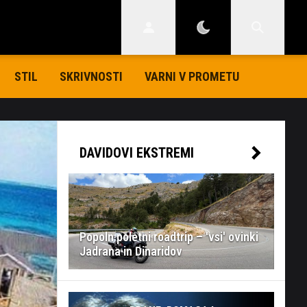
STIL
SKRIVNOSTI
VARNI V PROMETU
DAVIDOVI EKSTREMI
Popoln poletni roadtrip – 'vsi' ovinki
Jadrana in Dinaridov