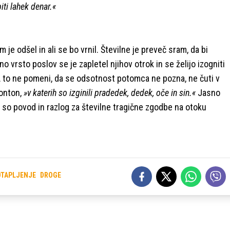
iti lahek denar.«
 je odšel in ali se bo vrnil. Številne je preveč sram, da bi
šno vrsto poslov se je zapletel njihov otrok in se želijo izogniti
 A to ne pomeni, da se odsotnost potomca ne pozna, ne čuti v
onton,
»v katerih so izginili pradedek, dedek, oče in sin.«
Jasno
g so povod in razlog za številne tragične zgodbe na otoku
OTAPLJENJE
DROGE