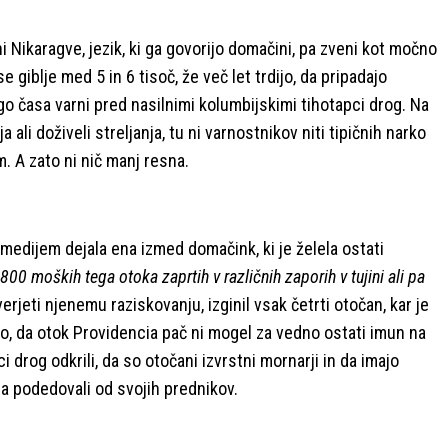
ni Nikaragve, jezik, ki ga govorijo domačini, pa zveni kot močno
 giblje med 5 in 6 tisoč, že več let trdijo, da pripadajo
olgo časa varni pred nasilnimi kolumbijskimi tihotapci drog. Na
ali doživeli streljanja, tu ni varnostnikov niti tipičnih narko
. A zato ni nič manj resna.
edijem dejala ena izmed domačink, ki je želela ostati
800 moških tega otoka zaprtih v različnih zaporih v tujini ali pa
erjeti njenemu raziskovanju, izginil vsak četrti otočan, kar je
jo, da otok Providencia pač ni mogel za vedno ostati imun na
i drog odkrili, da so otočani izvrstni mornarji in da imajo
ga podedovali od svojih prednikov.