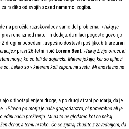
a za razliko od svojih sosed namerno izogiba.
lede na poročila raziskovalcev samo del problema.
»Tukaj je
«
pravi ena izmed mater in dodaja, da mladi pogosto govorijo
«
Z drugimi besedami, uspešno dostaviti pošiljko, biti aretiran
racije,«
pravi 26-letni ribič
Loreno Bent
.
»Tukaj živijo otroci, ki
prtem morju, ko so bili še dojenčki. Matere jokajo, ker so njihovi
, kje so. Lahko so v katerem koli zaporu na svetu. Mi enostavno ne
rjajo s tihotapljenjem droge, a po drugi strani poudarja, da je
ne
. »Plovba po morju je naše gospodarstvo, ni pomembno ali je
 edini način preživetja. Mi na to ne gledamo kot na nekaj
užen denar, a temu ni tako. Če se zjutraj zbudite z zavedanjem, da