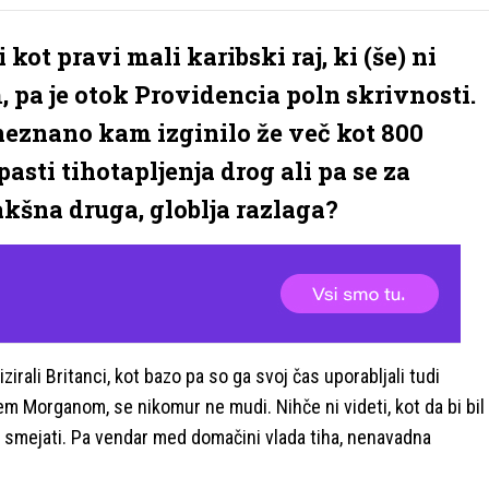
kot pravi mali karibski raj, ki (še) ni
pa je otok Providencia poln skrivnosti.
 neznano kam izginilo že več kot 800
pasti tihotapljenja drog ali pa se za
kšna druga, globlja razlaga?
irali Britanci, kot bazo pa so ga svoj čas uporabljali tudi
em Morganom, se nikomur ne mudi. Nihče ni videti, kot da bi bil
a smejati. Pa vendar med domačini vlada tiha, nenavadna