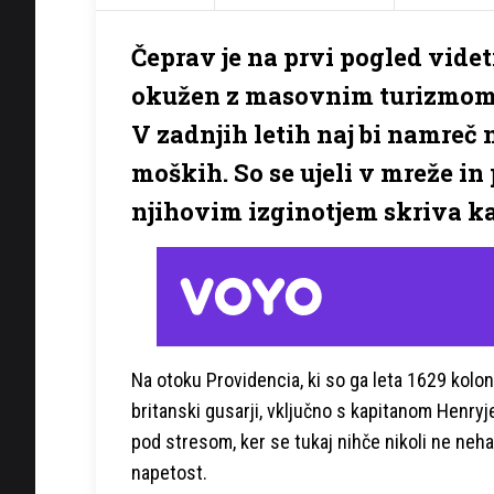
Čeprav je na prvi pogled videti 
okužen z masovnim turizmom, 
V zadnjih letih naj bi namreč
moških. So se ujeli v mreže in 
njihovim izginotjem skriva ka
Na otoku Providencia, ki so ga leta 1629 koloniz
britanski gusarji, vključno s kapitanom Henryj
pod stresom, ker se tukaj nihče nikoli ne neh
napetost.