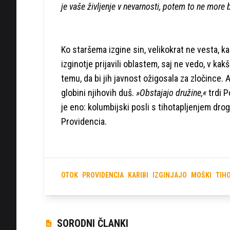
je vaše življenje v nevarnosti, potem to ne more b
Ko staršema izgine sin, velikokrat ne vesta, kam
izginotje prijavili oblastem, saj ne vedo, v kak
temu, da bi jih javnost ožigosala za zločince.
globini njihovih duš.
»Obstajajo družine,«
trdi P
je eno: kolumbijski posli s tihotapljenjem dro
Providencia.
OTOK
PROVIDENCIA
KARIBI
IZGINJAJO
MOŠKI
TIH
SORODNI ČLANKI