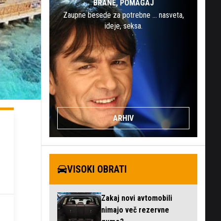
BRANE, POMAGAJ
Zaupne besede za potrebne … nasveta,
ideje, seksa.
ARHIV
VISOKI OBRATI
Zakaj novi avtomobili
nimajo več rezervne