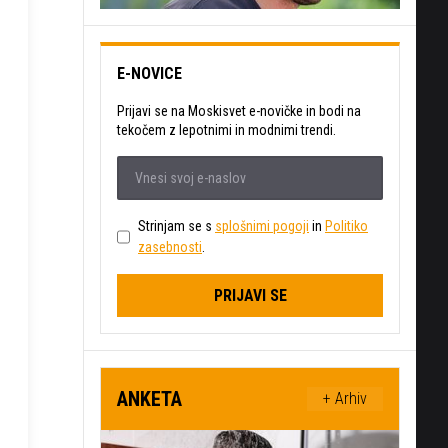
E-NOVICE
Prijavi se na Moskisvet e-novičke in bodi na
tekočem z lepotnimi in modnimi trendi.
Strinjam se s
splošnimi pogoji
in
Politiko
zasebnosti
.
PRIJAVI SE
ANKETA
+ Arhiv