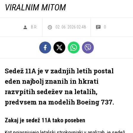
VIRALNIM MITOM
B.R.
02. 06. 2026 02.48
0
Sedež 11A je v zadnjih letih postal
eden najbolj znanih in hkrati
razvpitih sedežev na letalih,
predvsem na modelih Boeing 737.
Zakaj je sedež 11A tako poseben
Kot pojasnjujejo letalski strokovnjaki v analizah, je sedež