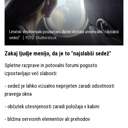
Letalski strokovnjaki poudarjajo, da ne obstaja univerzalni "najslabši
sedež".
FOTO: Shutterstock
Zakaj ljudje menijo, da je to "najslabši sedež"
Spletne razprave in potovalni forumi pogosto
izpostavljajo več slabosti:
- sedež je lahko vizualno neprijeten zaradi odsotnosti
pravega okna
- občutek utesnjenosti zaradi položaja v kabini
- bližina servisnih elementov ali prehodov