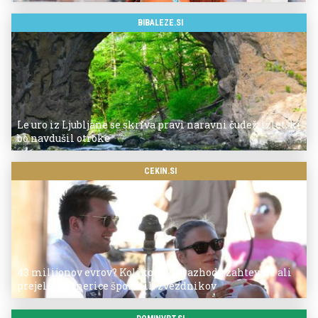
BIBALEZE.SI
Le uro iz Ljubljane se skriva pravi naravni čudež: izlet, ki
bo navdušil otroke
CEKIN.SI
43 milijonov evrov? Koliko so po razhodu zahtevale ali
prejele partnerice športnih zvezdnikov