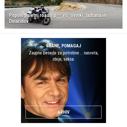
Popoln poletni roadtrip – 'vsi' ovinki Jadrana in
Dinaridov
BRANE, POMAGAJ
Zaupne besede za potrebne … nasveta,
ideje, seksa.
ARHIV