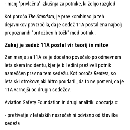
- manj "privlačna" izkušnja za potnike, ki želijo razgled
Kot poroča
The Standard
, je prav kombinacija teh
dejavnikov povzročila, da je sedež 11A postal ena najbolj
prepoznanih "pritožbenih točk" med potniki.
Zakaj je sedež 11A postal vir teorij in mitov
Zanimanje za 11A se je dodatno povečalo po odmevnem
letalskem incidentu, kjer je bil edini preživeli potnik
nameščen prav na tem sedežu. Kot poroča
Reuters
, so
letalski strokovnjaki hitro poudarili, da to ne pomeni, da je
11A varnejši od drugih sedežev.
Aviation Safety Foundation in drugi analitiki opozarjajo:
- preživetje v letalskih nesrečah ni odvisno od številke
sedeža