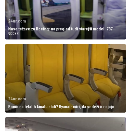
24ur.com
Nove težave za Boeing: na pregled tudi starejši modeli 737-
900ER
24ur.com
Bomo na letalih kmalu stali? Ryanair miri, da sedeži ostajajo