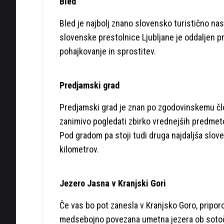
Bled
Bled je najbolj znano slovensko turistično nas
slovenske prestolnice Ljubljane je oddaljen pr
pohajkovanje in sprostitev.
Predjamski grad
Predjamski grad je znan po zgodovinskemu člo
zanimivo pogledati zbirko vrednejših predmeto
Pod gradom pa stoji tudi druga najdaljša slove
kilometrov.
Jezero Jasna v Kranjski Gori
Če vas bo pot zanesla v Kranjsko Goro, priporo
medsebojno povezana umetna jezera ob sotočju