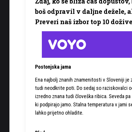
Zdaj, ko se bliža čas dopusto
boš odpravil v daljne dežele, 
Preveri naš izbor top 10 doživet
Postonjska jama
Ena najbolj znanih znamenitosti v Sloveniji je
tudi neodkrite poti. Do sedaj so raziskovalci o
izredno znana tudi človeška ribica. Seveda pa
ki podpirajo jamo. Stalna temperatura v jami se
lahko prijetno ohladite.