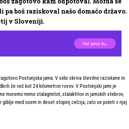
v, boš zagotovo kam odpotoval. Morda se
ali pa boš raziskoval našo domačo državo.
ij v Sloveniji.
 zagotovo Postonjska jama. V sebi skriva številne raziskane in
dkrili že več kot 24 kilometrov rovov. V Postonjski jami je
 ne moremo mimo stalagmitot, stalaktitov in jamskih stebrov,
 giblje med osem in deset stopinj celzija, zato se poleti v njej