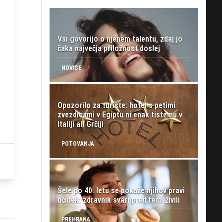
Vsi govorijo o njenem talentu, zdaj jo
čaka največja priložnost doslej
NOVICE
Opozorilo za turiste: hotel s petimi
zvezdicami v Egiptu ni enak tistemu v
Italiji ali Grčiji
POTOVANJA
Šele po 40. letu se pokaže njihov pravi
učinek: zdravnik svari pred temi živili
PREHRANA