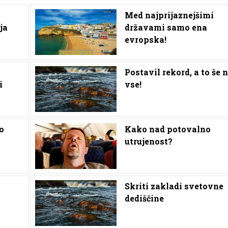
Med najprijaznejšimi
ja
državami samo ena
evropska!
Postavil rekord, a to še n
i
vse!
o
Kako nad potovalno
utrujenost?
Skriti zakladi svetovne
dediščine