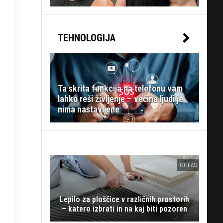
TEHNOLOGIJA
Ta skrita funkcija na telefonu vam
lahko reši življenje – večina ljudi je
nima nastavljene
OGLAS
Lepilo za ploščice v različnih prostorih
– katero izbrati in na kaj biti pozoren