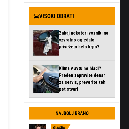
VISOKI OBRATI
Zakaj nekateri vozniki na
vzvratno ogledalo
privežejo belo krpo?
Klima v avtu ne hladi?
Preden zapravite denar
za servis, preverite teh
pet stvari
NAJBOLJ BRANO
GLASBA