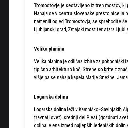
Tromostovje je sestavljeno iz treh mostov, ki 
Nahaja se v centru slovenske prestolnice in p
namenili ogled Tromostovja, se sprehodite še s
Ljubljanski grad, Zmajski most ter stara Ljublj
Velika planina
Velika planina je odlična izbira za pohodniški 
tipično arhitekturo koč. Strehe so krite z zna
višje pa se nahaja kapela Marije Snežne. Jama
Logarska dolina
Logarska dolina leži v Kamniško–Savinjskih Alpa
travnati svet), srednji del Piest (gozdnati sve
dolina je ena izmed najlepših ledeniških dolin 