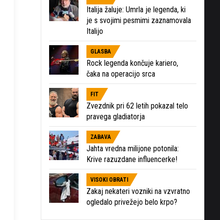
Italija žaluje: Umrla je legenda, ki
je s svojimi pesmimi zaznamovala
Italijo
GLASBA
Rock legenda končuje kariero,
čaka na operacijo srca
FIT
Zvezdnik pri 62 letih pokazal telo
pravega gladiatorja
ZABAVA
Jahta vredna milijone potonila:
Krive razuzdane influencerke!
VISOKI OBRATI
Zakaj nekateri vozniki na vzvratno
ogledalo privežejo belo krpo?