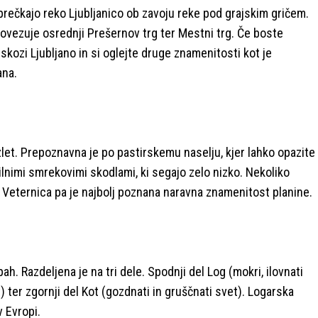
prečkajo reko Ljubljanico ob zavoju reke pod grajskim gričem.
ovezuje osrednji Prešernov trg ter Mestni trg. Če boste
kozi Ljubljano in si oglejte druge znamenitosti kot je
ana.
izlet. Prepoznavna je po pastirskemu naselju, kjer lahko opazite
čilnimi smrekovimi skodlami, ki segajo zelo nizko. Nekoliko
 Veternica pa je najbolj poznana naravna znamenitost planine.
h. Razdeljena je na tri dele. Spodnji del Log (mokri, ilovnati
t) ter zgornji del Kot (gozdnati in gruščnati svet). Logarska
v Evropi.