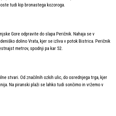
 boste tudi kip bronastega kozoroga.
ranjske Gore odpravite do slapa Peričnik. Nahaja se v
niško dolino Vrata, kjer se izliva v potok Bistrica. Peričnik
šestnajst metrov, spodnji pa kar 52.
lne stvari. Od značilnih ozkih ulic, do osrednjega trga, kjer
ija. Na piranski plaži se lahko tudi sončimo in vržemo v