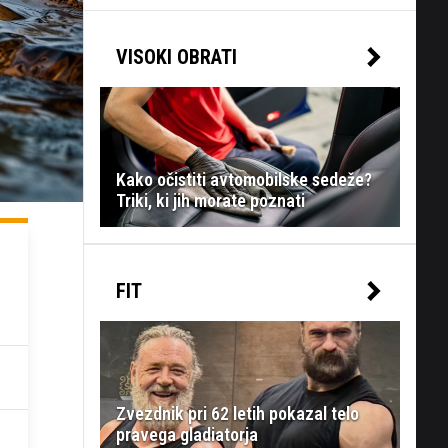
VISOKI OBRATI
Kako očistiti avtomobilske sedeže?
Triki, ki jih morate poznati
FIT
Zvezdnik pri 62 letih pokazal telo
pravega gladiatorja