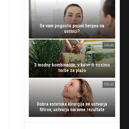
Se vam pogosto pojavi herpes na
ustnici?
OGLAS
3 modne kombinacije, v katerih nosimo
torbe za plažo
OGLAS
Dobra estetska kirurgija ne ustvarja
filtrov, ustvarja naravne rezultate