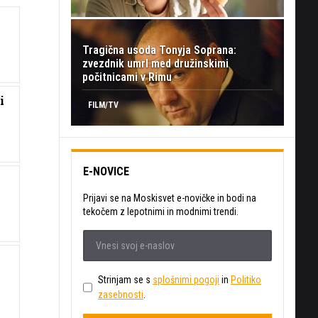
Tragična usoda Tonyja Soprana:
zvezdnik umrl med družinskimi
počitnicami v Rimu
i
FILM/TV
E-NOVICE
Prijavi se na Moskisvet e-novičke in bodi na
tekočem z lepotnimi in modnimi trendi.
Strinjam se s
splošnimi pogoji
in
Politiko
zasebnosti
.