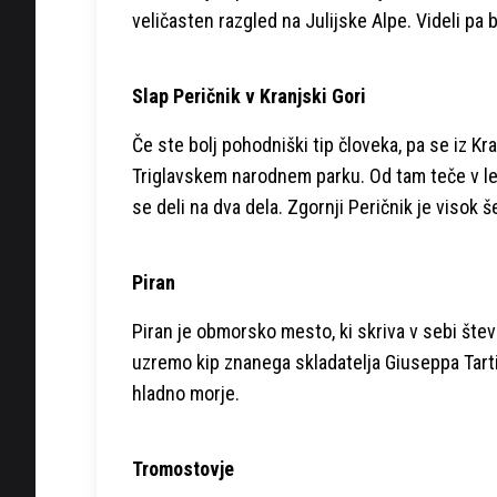
veličasten razgled na Julijske Alpe. Videli pa
Slap Peričnik v Kranjski Gori
Če ste bolj pohodniški tip človeka, pa se iz K
Triglavskem narodnem parku. Od tam teče v lede
se deli na dva dela. Zgornji Peričnik je visok 
Piran
Piran je obmorsko mesto, ki skriva v sebi števi
uzremo kip znanega skladatelja Giuseppa Tartin
hladno morje.
Tromostovje