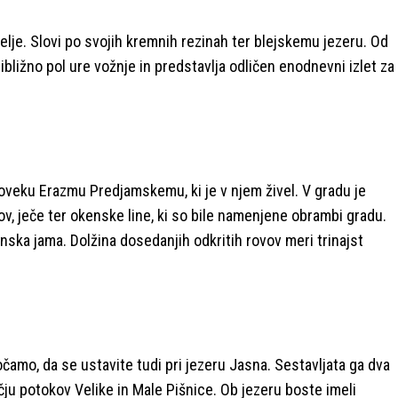
elje. Slovi po svojih kremnih rezinah ter blejskemu jezeru. Od
ibližno pol ure vožnje in predstavlja odličen enodnevni izlet za
veku Erazmu Predjamskemu, ki je v njem živel. V gradu je
v, ječe ter okenske line, ki so bile namenjene obrambi gradu.
nska jama. Dolžina dosedanjih odkritih rovov meri trinajst
čamo, da se ustavite tudi pri jezeru Jasna. Sestavljata ga dva
 potokov Velike in Male Pišnice. Ob jezeru boste imeli