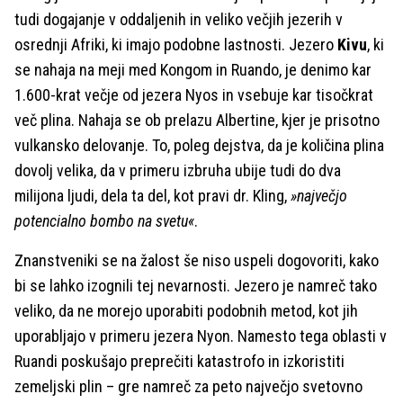
tudi dogajanje v oddaljenih in veliko večjih jezerih v
osrednji Afriki, ki imajo podobne lastnosti. Jezero
Kivu
, ki
se nahaja na meji med Kongom in Ruando, je denimo kar
1.600-krat večje od jezera Nyos in vsebuje kar tisočkrat
več plina. Nahaja se ob prelazu Albertine, kjer je prisotno
vulkansko delovanje. To, poleg dejstva, da je količina plina
dovolj velika, da v primeru izbruha ubije tudi do dva
milijona ljudi, dela ta del, kot pravi dr. Kling,
»največjo
potencialno bombo na svetu«
.
Znanstveniki se na žalost še niso uspeli dogovoriti, kako
bi se lahko izognili tej nevarnosti. Jezero je namreč tako
veliko, da ne morejo uporabiti podobnih metod, kot jih
uporabljajo v primeru jezera Nyon. Namesto tega oblasti v
Ruandi poskušajo preprečiti katastrofo in izkoristiti
zemeljski plin – gre namreč za peto največjo svetovno