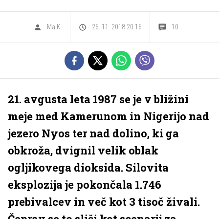
Ma.K.
26. 11. 2018 20.16
10
21. avgusta leta 1987 se je v bližini
meje med Kamerunom in Nigerijo nad
jezero Nyos ter nad dolino, ki ga
obkroža, dvignil velik oblak
ogljikovega dioksida. Silovita
eksplozija je pokončala 1.746
prebivalcev in več kot 3 tisoč živali.
Čeprav se to sliši kot scenarij za