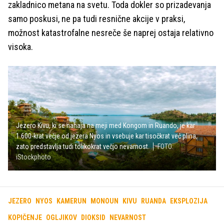
zakladnico metana na svetu. Toda dokler so prizadevanja
samo poskusi, ne pa tudi resnične akcije v praksi,
možnost katastrofalne nesreče še naprej ostaja relativno
visoka.
Jezero Kivu, ki se nahaja na meji med Kongom in Ruando, je kar
1.600-krat večje od jezera Nyos in vsebuje kar tisočkrat več plina,
zato predstavlja tudi tolikokrat večjo nevarnost.
FOTO:
iStockphoto
JEZERO
NYOS
KAMERUN
MONOUN
KIVU
RUANDA
EKSPLOZIJA
KOPIČENJE
OGLJIKOV
DIOKSID
NEVARNOST