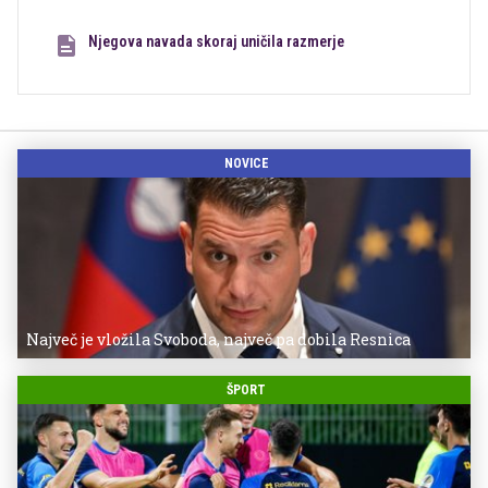
Njegova navada skoraj uničila razmerje
NOVICE
Največ je vložila Svoboda, največ pa dobila Resnica
ŠPORT