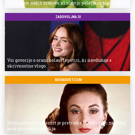
7 receptov naših bralcev, ki slavijo poletje in tradicijo
ZADOVOLJNA.SI
Vsi govorijo o oranžnolasi lepotici, ki navdušuje s
skrivnostno vlogo
MOSKISVET.COM
Njena prezgodnja smrt je pretresla modni svet: za slavo
se je skrivala tragedija