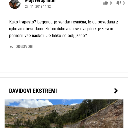
MojsterSplinter
9
0
27. 11. 2018 11.32
Kako trapasto? Legenda je vendar resnična, le da povedana z
njihovimi besedami: zlobni duhovi so se dvignili iz jezera in
pomorili vse naokoli. Je lahko še bolj jasno?
ODGOVORI
DAVIDOVI EKSTREMI