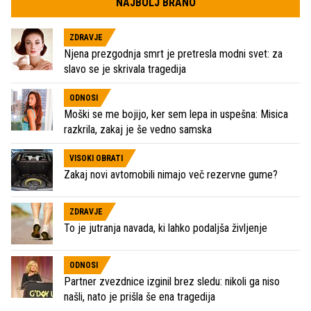
NAJBOLJ BRANO
ZDRAVJE
Njena prezgodnja smrt je pretresla modni svet: za
slavo se je skrivala tragedija
ODNOSI
Moški se me bojijo, ker sem lepa in uspešna: Misica
razkrila, zakaj je še vedno samska
VISOKI OBRATI
Zakaj novi avtomobili nimajo več rezervne gume?
ZDRAVJE
To je jutranja navada, ki lahko podaljša življenje
ODNOSI
Partner zvezdnice izginil brez sledu: nikoli ga niso
našli, nato je prišla še ena tragedija