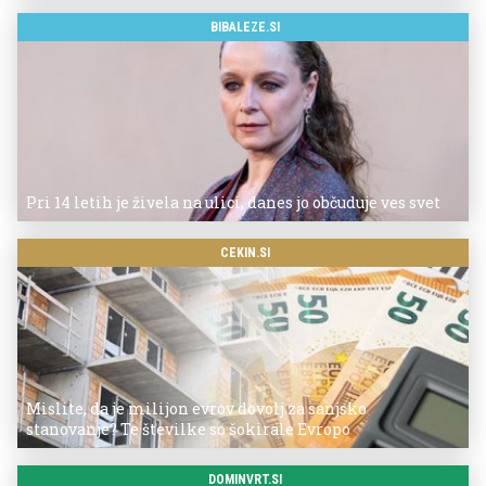
BIBALEZE.SI
Pri 14 letih je živela na ulici, danes jo občuduje ves svet
CEKIN.SI
Mislite, da je milijon evrov dovolj za sanjsko
stanovanje? Te številke so šokirale Evropo
DOMINVRT.SI