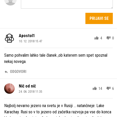
PRIJAVI SE
Apostol1
4
0
10. 12. 2018 15.47
Samo pohvalim lahko tale članek ,ob katerem sem spet spoznal
nekaj novega.
ODGOVORI
Nič od nič
14
6
24. 06. 2018 11.35
Najbolj nevarno jezero na svetu je v Rusiji … natančneje: Lake
Karachay. Rusi so v to jezero od začetka razvoja pa vse do konca