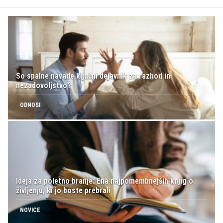
So spalne navade ključni dejavnik za razhod in
nezadovoljstvo?
ODNOSI
Ideja za poletno branje: Ena najpomembnejših knjig o
življenju, ki jo boste prebrali
NOVICE