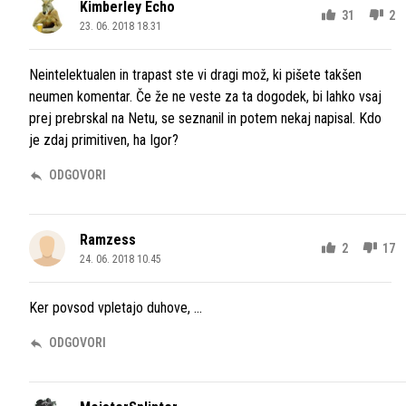
Kimberley Echo
31
2
23. 06. 2018 18.31
Neintelektualen in trapast ste vi dragi mož, ki pišete takšen
neumen komentar. Če že ne veste za ta dogodek, bi lahko vsaj
prej prebrskal na Netu, se seznanil in potem nekaj napisal. Kdo
je zdaj primitiven, ha Igor?
ODGOVORI
Ramzess
2
17
24. 06. 2018 10.45
Ker povsod vpletajo duhove, ...
ODGOVORI