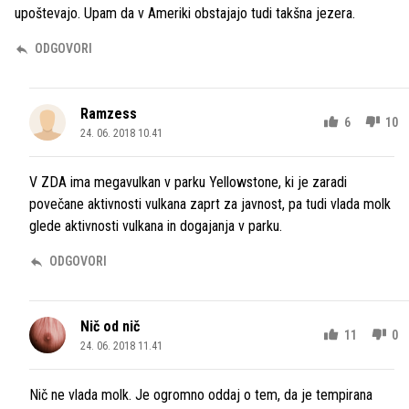
upoštevajo. Upam da v Ameriki obstajajo tudi takšna jezera.
ODGOVORI
Ramzess
6
10
24. 06. 2018 10.41
V ZDA ima megavulkan v parku Yellowstone, ki je zaradi
povečane aktivnosti vulkana zaprt za javnost, pa tudi vlada molk
glede aktivnosti vulkana in dogajanja v parku.
ODGOVORI
Nič od nič
11
0
24. 06. 2018 11.41
Nič ne vlada molk. Je ogromno oddaj o tem, da je tempirana