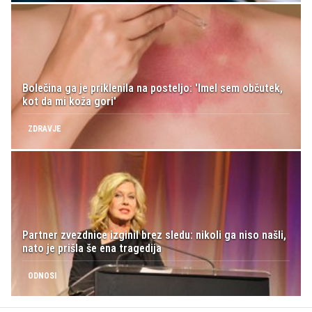
Bolečina ga je priklenila na posteljo: 'Imel sem občutek,
kot da mi koža gori'
ZDRAVJE
Partner zvezdnice izginil brez sledu: nikoli ga niso našli,
nato je prišla še ena tragedija
ODNOSI