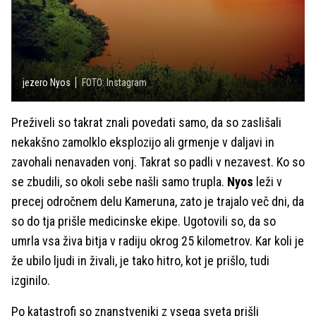
jezero Nyos
FOTO: Instagram
Preživeli so takrat znali povedati samo, da so zaslišali
nekakšno zamolklo eksplozijo ali grmenje v daljavi in
zavohali nenavaden vonj. Takrat so padli v nezavest. Ko so
se zbudili, so okoli sebe našli samo trupla.
Nyos
leži v
precej odročnem delu Kameruna, zato je trajalo več dni, da
so do tja prišle medicinske ekipe. Ugotovili so, da so
umrla vsa živa bitja v radiju okrog 25 kilometrov. Kar koli je
že ubilo ljudi in živali, je tako hitro, kot je prišlo, tudi
izginilo.
Po katastrofi so znanstveniki z vsega sveta prišli