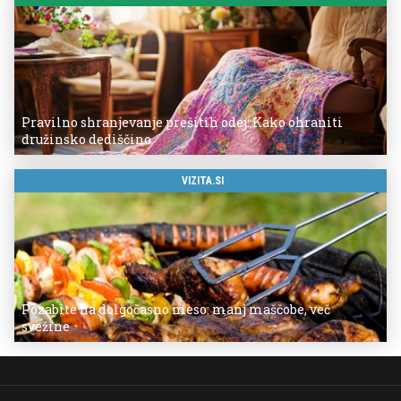
Pravilno shranjevanje prešitih odej: Kako ohraniti
družinsko dediščino
VIZITA.SI
Pozabite na dolgočasno meso: manj maščobe, več
svežine