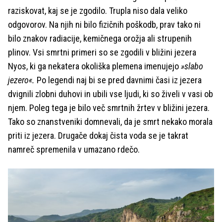
raziskovat, kaj se je zgodilo. Trupla niso dala veliko
odgovorov. Na njih ni bilo fizičnih poškodb, prav tako ni
bilo znakov radiacije, kemičnega orožja ali strupenih
plinov. Vsi smrtni primeri so se zgodili v bližini jezera
Nyos, ki ga nekatera okoliška plemena imenujejo
»slabo
jezero«.
Po legendi naj bi se pred davnimi časi iz jezera
dvignili zlobni duhovi in ubili vse ljudi, ki so živeli v vasi ob
njem. Poleg tega je bilo več smrtnih žrtev v bližini jezera.
Tako so znanstveniki domnevali, da je smrt nekako morala
priti iz jezera. Drugače dokaj čista voda se je takrat
namreč spremenila v umazano rdečo.