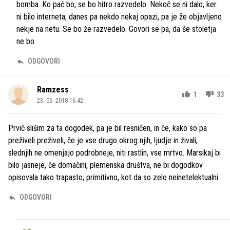
bomba. Ko pač bo, se bo hitro razvedelo. Nekoč se ni dalo, ker
ni bilo interneta, danes pa nekdo nekaj opazi, pa je že objavljeno
nekje na netu. Se bo že razvedelo. Govori se pa, da še stoletja
ne bo.
ODGOVORI
Ramzess
1
33
23. 06. 2018 16.42
Prvič slišim za ta dogodek, pa je bil resničen, in če, kako so pa
preživeli preživeli, če je vse drugo okrog njih, ljudje in živali,
slednjih ne omenjajo podrobneje, niti rastlin, vse mrtvo. Marsikaj bi
bilo jasneje, če domačini, plemenska društva, ne bi dogodkov
opisovala tako trapasto, primitivno, kot da so zelo neinetelektualni.
ODGOVORI