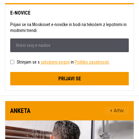
E-NOVICE
Prijavi se na Moskisvet e-novičke in bodi na tekočem z lepotnimi in
modnimi trendi.
Strinjam se s
splošnimi pogoji
in
Politiko zasebnosti
.
PRIJAVI SE
ANKETA
+ Arhiv