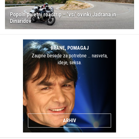
Popoln poletni roadtrip – 'vsi' ovinki Jadrana in
Dinaridov
BRANE, POMAGAJ
Zaupne besede za potrebne … nasveta,
ideje, seksa.
ARHIV