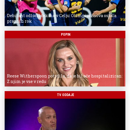
Debitant odločil tekmo v Celju: Olimpija znova ostala
praznih rok
POPIN
Reese Witherspoon potrdila, da je bil oče hospitaliziran:
Z njim je vse v redu
TV ODDAJE