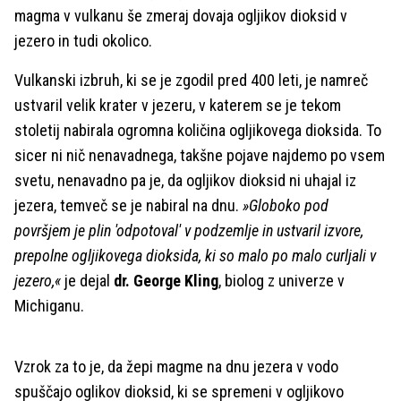
magma v vulkanu še zmeraj dovaja ogljikov dioksid v
jezero in tudi okolico.
Vulkanski izbruh, ki se je zgodil pred 400 leti, je namreč
ustvaril velik krater v jezeru, v katerem se je tekom
stoletij nabirala ogromna količina ogljikovega dioksida. To
sicer ni nič nenavadnega, takšne pojave najdemo po vsem
svetu, nenavadno pa je, da ogljikov dioksid ni uhajal iz
jezera, temveč se je nabiral na dnu.
»Globoko pod
površjem je plin 'odpotoval' v podzemlje in ustvaril izvore,
prepolne ogljikovega dioksida, ki so malo po malo curljali v
jezero,«
je dejal
dr. George Kling
, biolog z univerze v
Michiganu.
Vzrok za to je, da žepi magme na dnu jezera v vodo
spuščajo oglikov dioksid, ki se spremeni v ogljikovo