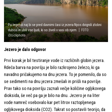
Po legendi naj bi se pred davnimi časi iz jezera Nyos dvignili zlobni
duhovi in ubili vse ljudi, ki so živeli v vasi ob njem.
FOTO:
iStockphoto
Jezero je dalo odgovor
Prvi korak je bil testiranje vode iz različnih globin jezera.
Rdeča barva na površju je bilo razkrojeno železo, ki ga
navadno pričakujemo na dnu jezera. To je pomenilo, da so
se sedimenti na dnu jezera zmešali in prišli na površje.
Prav tako so na površju zaznali večje količine ogljikovega
dioksida, še več pa ga je bilo na dnu. Jezero je na liter
vode namreč vsebovalo kar pet litrov raztopljenega
ogljikovega dioksida (CO2). Takrat so postavili teorijo, da