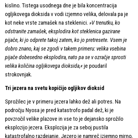
kislino. Tistega usodnega dne je bila koncentracija
ogljikovega dioksida v vodi izjemno velika, delovala pa je
kot neke vrste zamašek na steklenici.
»V trenutku, ko
odstranite zamašek, eksplodira kot steklenica gazirane
pijače, ki jo odprete takoj zatem, ko jo pretresete. Vsem je
dobro znano, kaj se zgodi v takem primeru: velika vsebina
pijače dobesedno eksplodira, nato pa se v ozračje sprosti
velika količina ogljikovega dioksida,«
je poudaril
strokovnjak.
Tri jezera na svetu kopičijo ogljikov dioksid
Sprožilec je v primeru jezera lahko dež ali potres. Na
področju Nyosa je pred katastrofo padal dež, ki je
povzročil velike plazove in vse to je dejansko sprožilo
eksplozijo jezera. Eksplozija je za seboj pustila
katastrofalno razdejanje. Jezero je namreč izjemno mirno,