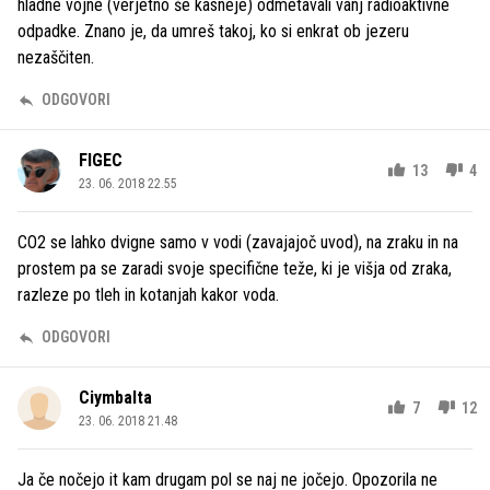
hladne vojne (verjetno še kasneje) odmetavali vanj radioaktivne
odpadke. Znano je, da umreš takoj, ko si enkrat ob jezeru
nezaščiten.
ODGOVORI
FIGEC
13
4
23. 06. 2018 22.55
CO2 se lahko dvigne samo v vodi (zavajajoč uvod), na zraku in na
prostem pa se zaradi svoje specifične teže, ki je višja od zraka,
razleze po tleh in kotanjah kakor voda.
ODGOVORI
Ciymbalta
7
12
23. 06. 2018 21.48
Ja če nočejo it kam drugam pol se naj ne jočejo. Opozorila ne