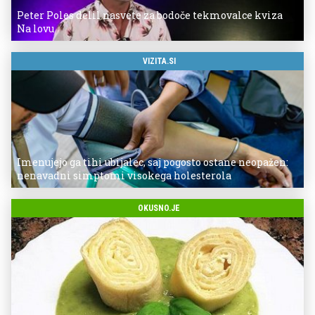
Peter Poles delil nasvete za bodoče tekmovalce kviza
Na lovu
VIZITA.SI
Imenujejo ga tihi ubijalec, saj pogosto ostane neopažen:
nenavadni simptomi visokega holesterola
OKUSNO.JE