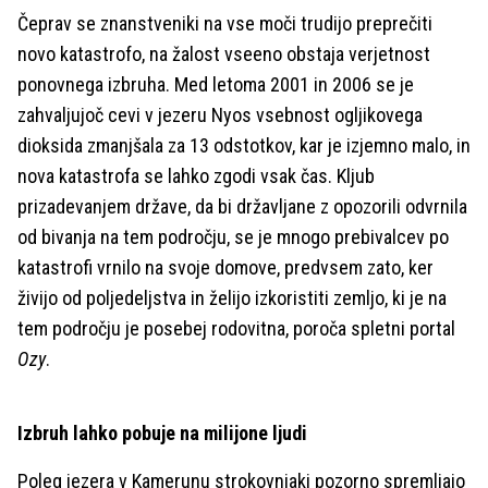
Čeprav se znanstveniki na vse moči trudijo preprečiti
novo katastrofo, na žalost vseeno obstaja verjetnost
ponovnega izbruha. Med letoma 2001 in 2006 se je
zahvaljujoč cevi v jezeru Nyos vsebnost ogljikovega
dioksida zmanjšala za 13 odstotkov, kar je izjemno malo, in
nova katastrofa se lahko zgodi vsak čas. Kljub
prizadevanjem države, da bi državljane z opozorili odvrnila
od bivanja na tem področju, se je mnogo prebivalcev po
katastrofi vrnilo na svoje domove, predvsem zato, ker
živijo od poljedeljstva in želijo izkoristiti zemljo, ki je na
tem področju je posebej rodovitna, poroča spletni portal
Ozy
.
Izbruh lahko pobuje na milijone ljudi
Poleg jezera v Kamerunu strokovnjaki pozorno spremljajo