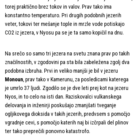
torej praktično brez tokov in valov. Prav tako ima
konstantno temperaturo. Pri drugih podobnih jezerih
veter, tokovi ter mešanje tople in mrzle vode potiskajo
CO2 iz jezera, v Nyosu pa se je ta samo kopičil na dnu.
Na srečo so samo tri jezera na svetu znana prav po takih
značilnostih, v zgodovini pa sta bila zabeležena zgolj dva
podobna izbruha. Prvi in veliko manjši je bil v jezeru
Monoun
, prav tako v Kamerunu, za posledicami katerega
je umrlo 37 ljudi. Zgodilo se je dve leti prej kot na jezeru
Nyos, in to celo na isti dan. Raziskovalci vulkanskega
delovanja in inženirji poskušajo zmanjšati tveganje
ogljikovega dioksida v takih jezerih, predvsem s pomočjo
vgradnje cevi, s pomočjo katerih naj bi izčrpali del plinov
ter tako preprečili ponovno katastrofo.