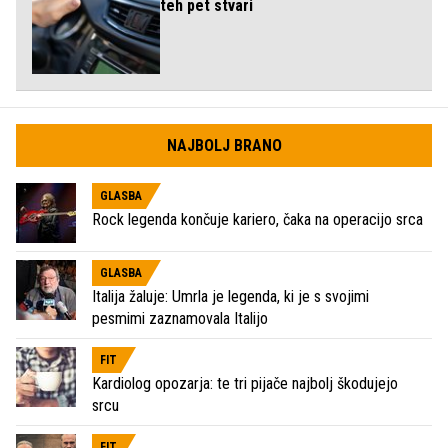
teh pet stvari
NAJBOLJ BRANO
GLASBA
Rock legenda končuje kariero, čaka na operacijo srca
GLASBA
Italija žaluje: Umrla je legenda, ki je s svojimi
pesmimi zaznamovala Italijo
FIT
Kardiolog opozarja: te tri pijače najbolj škodujejo
srcu
FIT