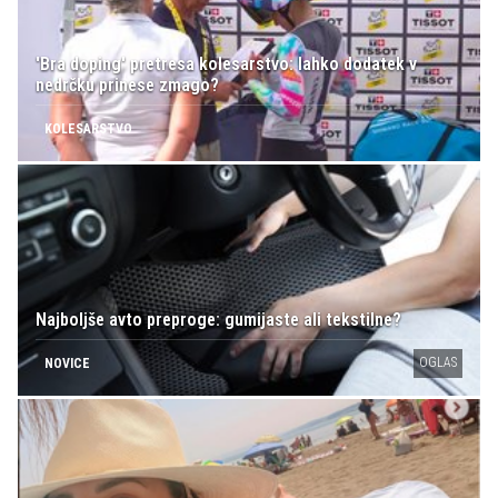
'Bra doping' pretresa kolesarstvo: lahko dodatek v
nedrčku prinese zmago?
KOLESARSTVO
Najboljše avto preproge: gumijaste ali tekstilne?
OGLAS
NOVICE