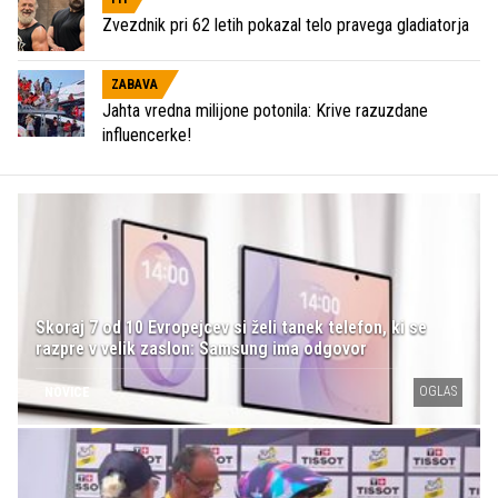
Zvezdnik pri 62 letih pokazal telo pravega gladiatorja
ZABAVA
Jahta vredna milijone potonila: Krive razuzdane
influencerke!
Skoraj 7 od 10 Evropejcev si želi tanek telefon, ki se
razpre v velik zaslon: Samsung ima odgovor
OGLAS
NOVICE