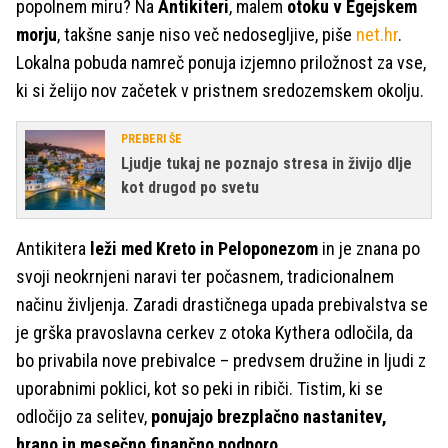
popolnem miru? Na
Antikiteri
, malem
otoku v Egejskem
morju
, takšne sanje niso več nedosegljive, piše
net.hr
.
Lokalna pobuda namreč ponuja izjemno priložnost za vse,
ki si želijo nov začetek v pristnem sredozemskem okolju.
PREBERI ŠE
Ljudje tukaj ne poznajo stresa in živijo dlje
kot drugod po svetu
Antikitera
leži med Kreto in Peloponezom
in je znana po
svoji neokrnjeni naravi ter počasnem, tradicionalnem
načinu življenja. Zaradi drastičnega upada prebivalstva se
je grška pravoslavna cerkev z otoka Kythera odločila, da
bo privabila nove prebivalce – predvsem družine in ljudi z
uporabnimi poklici, kot so peki in ribiči. Tistim, ki se
odločijo za selitev,
ponujajo brezplačno nastanitev,
hrano in mesečno finančno podporo
.