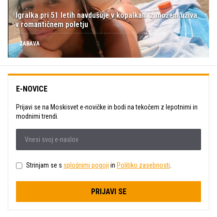
Igralka pri 51 letih navdušuje v kopalkah: z možem uživa
v romantičnem poletju
ZABAVA
E-NOVICE
Prijavi se na Moskisvet e-novičke in bodi na tekočem z lepotnimi in
modnimi trendi.
Strinjam se s
splošnimi pogoji
in
Politiko zasebnosti
.
PRIJAVI SE