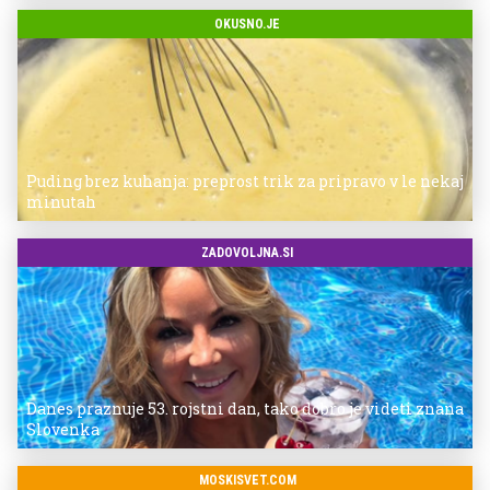
OKUSNO.JE
Puding brez kuhanja: preprost trik za pripravo v le nekaj
minutah
ZADOVOLJNA.SI
Danes praznuje 53. rojstni dan, tako dobro je videti znana
Slovenka
MOSKISVET.COM