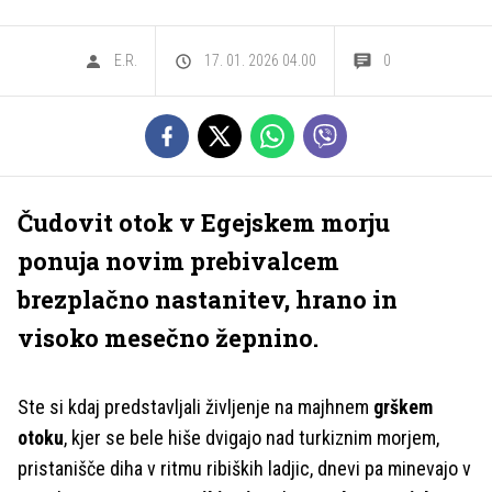
E.R.
17. 01. 2026 04.00
0
Čudovit otok v Egejskem morju
ponuja novim prebivalcem
brezplačno nastanitev, hrano in
visoko mesečno žepnino.
Ste si kdaj predstavljali življenje na majhnem
grškem
otoku
, kjer se bele hiše dvigajo nad turkiznim morjem,
pristanišče diha v ritmu ribiških ladjic, dnevi pa minevajo v