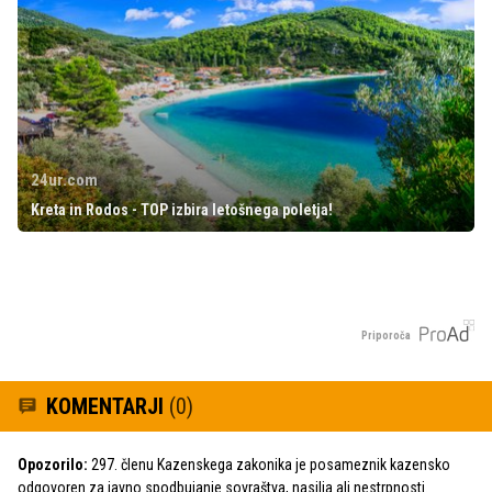
24ur.com
Kreta in Rodos - TOP izbira letošnega poletja!
Priporoča
KOMENTARJI
(0)
Opozorilo:
297. členu Kazenskega zakonika je posameznik kazensko
odgovoren za javno spodbujanje sovraštva, nasilja ali nestrpnosti.