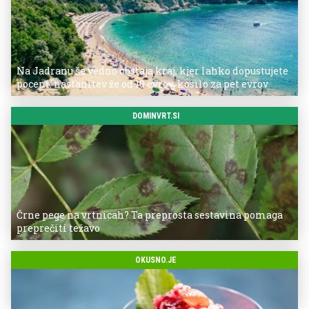
Na Jadranu še vedno obstaja kraj, kjer lahko dopustujete
poceni: nastanitev že od 10 evrov, kosilo za pet evrov
DOMINVRT.SI
Črne pege na vrtnicah? Ta preprosta sestavina pomaga
preprečiti težavo
OKUSNO.JE