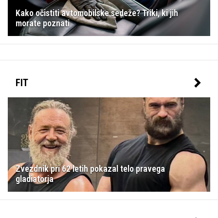
Kako očistiti avtomobilske sedeže? Triki, ki jih
morate poznati
FIT
Zvezdnik pri 62 letih pokazal telo pravega
gladiatorja