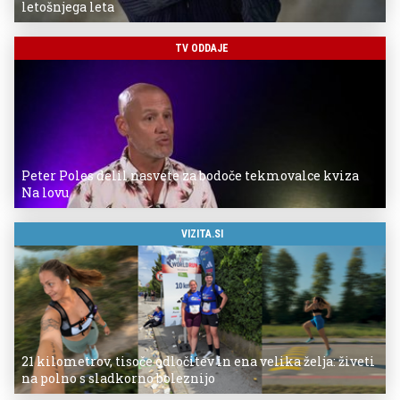
letošnjega leta
TV ODDAJE
Peter Poles delil nasvete za bodoče tekmovalce kviza
Na lovu
VIZITA.SI
21 kilometrov, tisoče odločitev in ena velika želja: živeti
na polno s sladkorno boleznijo