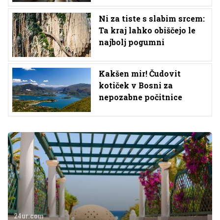
Ni za tiste s slabim srcem:
Ta kraj lahko obiščejo le
najbolj pogumni
Kakšen mir! Čudovit
kotiček v Bosni za
nepozabne počitnice
24ur.com