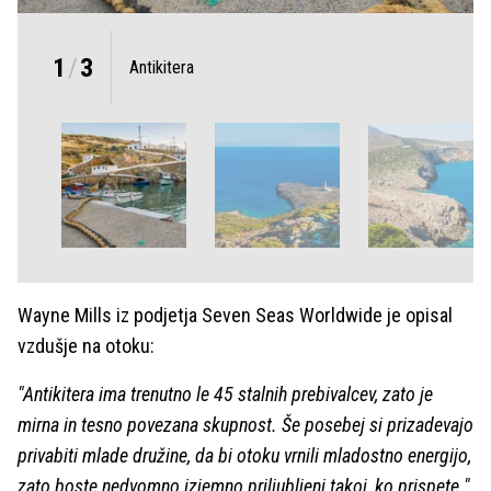
1
/
3
Antikitera
Wayne Mills iz podjetja Seven Seas Worldwide je opisal
vzdušje na otoku:
"Antikitera ima trenutno le 45 stalnih prebivalcev, zato je
mirna in tesno povezana skupnost. Še posebej si prizadevajo
privabiti mlade družine, da bi otoku vrnili mladostno energijo,
zato boste nedvomno izjemno priljubljeni takoj, ko prispete."