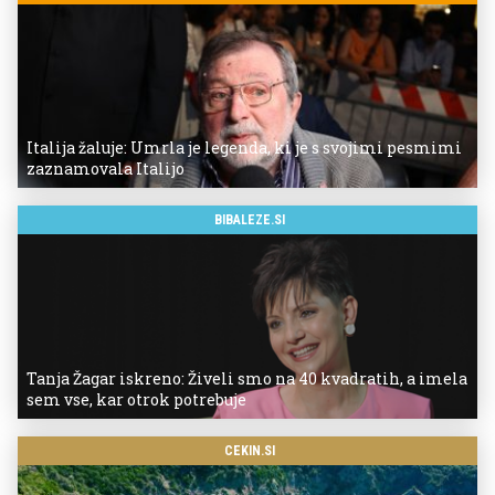
Italija žaluje: Umrla je legenda, ki je s svojimi pesmimi
zaznamovala Italijo
BIBALEZE.SI
Tanja Žagar iskreno: Živeli smo na 40 kvadratih, a imela
sem vse, kar otrok potrebuje
CEKIN.SI