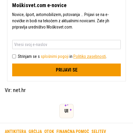
Moškisvet.com e-novice
Novice, šport, avtomobilizem, potovanja ... Prijavi se na e-
novičke in bodi na tekočem z aktualnimi novicami. Zate jih
pripravlja uredništvo Moškisvet.com.
Strinjam se s
splošnimi pogoji
in
Politiko zasebnosti
.
PRIJAVI SE
Vir: net.hr
UI
ANTIKITERA
GRČIJA
OTOK
FINANČNA POMOČ
SELITEV