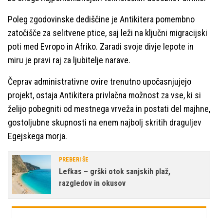
Poleg zgodovinske dediščine je Antikitera pomembno
zatočišče za selitvene ptice, saj leži na ključni migracijski
poti med Evropo in Afriko. Zaradi svoje divje lepote in
miru je pravi raj za ljubitelje narave.
Čeprav administrativne ovire trenutno upočasnjujejo
projekt, ostaja Antikitera privlačna možnost za vse, ki si
želijo pobegniti od mestnega vrveža in postati del majhne,
gostoljubne skupnosti na enem najbolj skritih draguljev
Egejskega morja.
PREBERI ŠE
Lefkas – grški otok sanjskih plaž,
razgledov in okusov