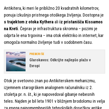
Antikitera, ki meri le približno 20 kvadratnih kilometrov,
ponuja izkušnjo pristnega otoškega življenja. Dostopna je
s trajektom z otoka Kythera
ali
iz pristanišča Kissamos
na Kreti
. Čeprav je infrastruktura skromna – pozimi je
odprta le ena trgovina – ima otok elektriko in internet, kar
omogoča normalno življenje tudi v sodobnem času.
PREBERI ŠE
Glarokavos: Odkrijte najlepšo plažo v
Evropi
Otok je svetovno znan po Antikiterskem mehanizmu,
izjemnem starogrškem analognem računalniku iz 2.
stoletja pr. n. št., ki je napovedoval gibanje nebesnih
teles. Najden je bil leta 1901 v bližnjem brodolomu in velja
za enega najpomembnejših tehnoloških dosežkov antike.