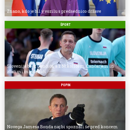
Znano, kdo je bil v vozilu s predsednico države
ŠPORT
Slovenija brez Dončića, a z Nikolićem, Čančarjem in
zlatimi mladeniči
POPIN
Novega Jamesa Bonda naj bi spoznali še pred koncem