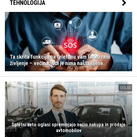
TEHNOLOGIJA
Ta skrita funkcija na telefonu vam lahko reši
življenje – večina ljudi je nima nastavljene
OGLAS
Spletni avto oglasi spreminjajo način nakupa in prodaje
avtomobilov