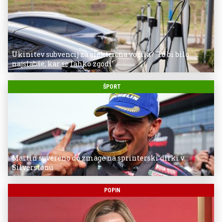
Ukinitev subvencij za električna vozila? 'To bi bilo
najslabše, kar se lahko zgodi'
ŠPORT
Martin suvereno do zmage na sprinterski dirki v
Silverstonu
POPIN