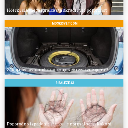
Hčerki slavnega igralca sta ukradli vso pozornost
MOSKISVET.COM
Zakaj novi avtomobili nimajo več rezervne gume?
BIBALEZE.SI
Poporodno izpadanje las: kaj je normalno in kako si