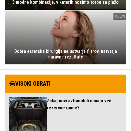
3 modne kombinacije, v katerih nosimo torbe za plažo
OGLAS
Dobra estetska kirurgija ne ustvarja filtrov, ustvarja
naravne rezultate
VISOKI OBRATI
Zakaj novi avtomobili nimajo več
rezervne gume?