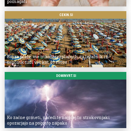
pomagati
CEKIN.SI
Boj za plaže: vse manj brezplačnih, za ležalnik in
senčnik tudi več kot 40 evrov
DOMINVRT.SI
Ko začne grmeti, naredite najprej to: strokovnjaki
opozarjajo na pogosto napako