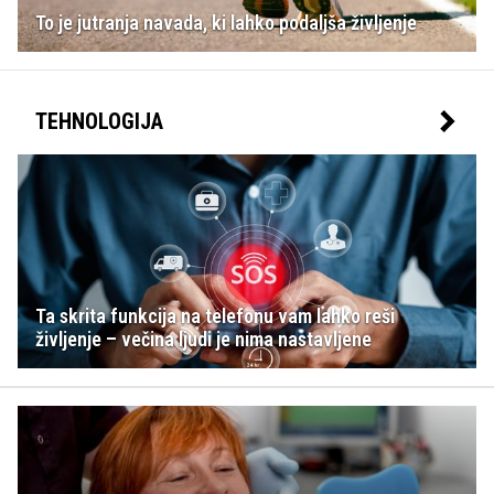
To je jutranja navada, ki lahko podaljša življenje
TEHNOLOGIJA
Ta skrita funkcija na telefonu vam lahko reši
življenje – večina ljudi je nima nastavljene