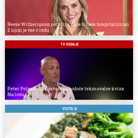
Reese Witherspoon potrdila, da je bil oče hospitaliziran:
Z njim je vse v redu
TV ODDAJE
Peter Poles delil nasvete za bodoče tekmovalce kviza
Na lovu
VIZITA.SI