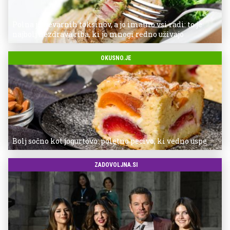
Polna je nevarnih toksinov, a jo imamo vsi radi: to je
najbolj nezdrava riba, ki jo mnogi redno uživajo
OKUSNO.JE
Bolj sočno kot jogurtovo: poletno pecivo, ki vedno uspe
ZADOVOLJNA.SI