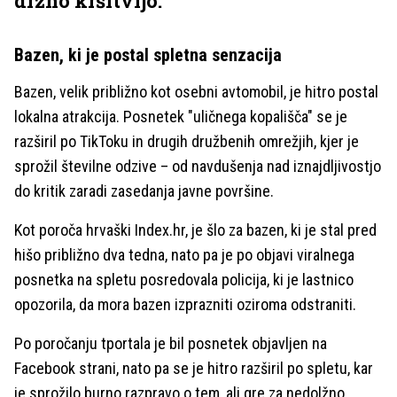
drzno kršitvijo.
Bazen, ki je postal spletna senzacija
Bazen, velik približno kot osebni avtomobil, je hitro postal
lokalna atrakcija. Posnetek "uličnega kopališča" se je
razširil po TikToku in drugih družbenih omrežjih, kjer je
sprožil številne odzive – od navdušenja nad iznajdljivostjo
do kritik zaradi zasedanja javne površine.
Kot poroča hrvaški Index.hr, je šlo za bazen, ki je stal pred
hišo približno dva tedna, nato pa je po objavi viralnega
posnetka na spletu posredovala policija, ki je lastnico
opozorila, da mora bazen izprazniti oziroma odstraniti.
Po poročanju tportala je bil posnetek objavljen na
Facebook strani, nato pa se je hitro razširil po spletu, kar
je sprožilo burno razpravo o tem, ali gre za nedolžno