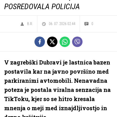
POSREDOVALA POLICIJA
B.R.
06. 07. 2026 02.44
0
V zagrebški Dubravi je lastnica bazen
postavila kar na javno površino med
parkiranimi avtomobili. Nenavadna
poteza je postala viralna senzacija na
TikToku, kjer so se hitro kresala
mnenja o meji med iznajdljivostjo in