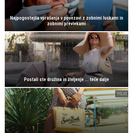
Najpogostejša vprašanja v povezavi z zobnimi luskami in
zobnimi prevlekami
OGLAS
Postali ste družina in življenje ... teče dalje
OGLAS