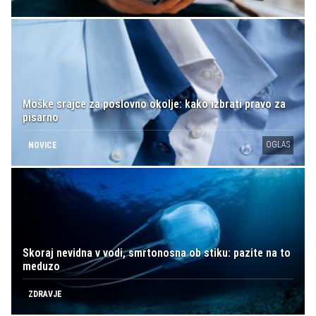
Moške srajce za poslovno okolje: kako izbrati pravo za
pisarno
OGLAS
NOVICE
Skoraj nevidna v vodi, smrtonosna ob stiku: pazite na to
meduzo
ZDRAVJE