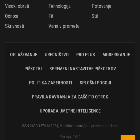
Visoki obrati
Tehnologija
Potovanja
Odnosi
Fit
Stil
Skrivnosti
Varni v prometu
OGLAŠEVANJE
UREDNIŠTVO
PRO PLUS
MODERIRANJE
PIŠKOTKI
SPREMENI NASTAVITVE PIŠKOTKOV
POLITIKA ZASEBNOSTI
SPLOŠNI POGOJI
PRAVILA RAVNANJA ZA ZAŠČITO OTROK
UPORABA UMETNE INTELIGENCE
ISSN 2630-1679 © 2024, Moskisvet.com, Vse pravice pridržane
Verzija: 1874