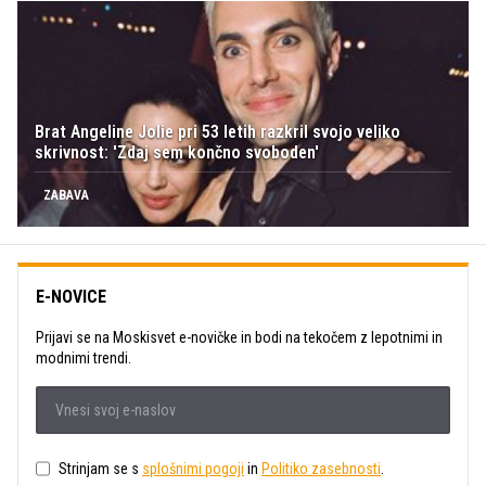
Brat Angeline Jolie pri 53 letih razkril svojo veliko
skrivnost: 'Zdaj sem končno svoboden'
ZABAVA
E-NOVICE
Prijavi se na Moskisvet e-novičke in bodi na tekočem z lepotnimi in
modnimi trendi.
Strinjam se s
splošnimi pogoji
in
Politiko zasebnosti
.