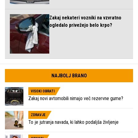
Zakaj nekateri vozniki na vzvratno
ogledalo privežejo belo krpo?
NAJBOLJ BRANO
VISOKI OBRATI
Zakaj novi avtomobili nimajo več rezervne gume?
ZDRAVJE
To je jutranja navada, ki lahko podaljša življenje