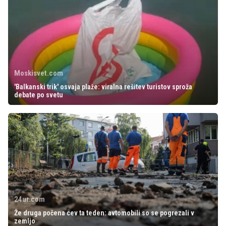
Moskisvet.com
'Balkanski trik' osvaja plaže: viralna rešitev turistov sproža
debate po svetu
24ur.com
Že druga počena cev ta teden: avtomobili so se pogrezali v
zemljo