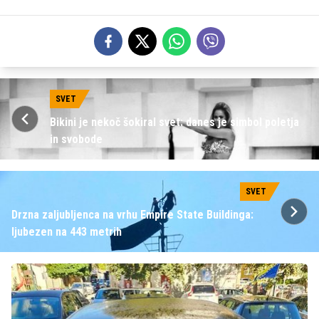
SVET
Bikini je nekoč šokiral svet: danes je simbol poletja
in svobode
SVET
Drzna zaljubljenca na vrhu Empire State Buildinga:
ljubezen na 443 metrih