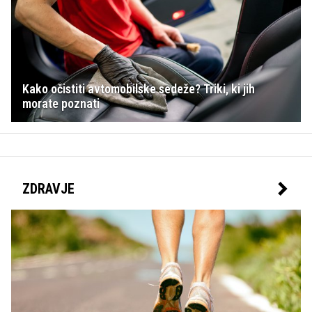
Kako očistiti avtomobilske sedeže? Triki, ki jih
morate poznati
ZDRAVJE