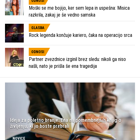
ODNOSI
Moški se me bojijo, ker sem lepa in uspešna: Misica
razkrila, zakaj je še vedno samska
GLASBA
Rock legenda končuje kariero, čaka na operacijo srca
ODNOSI
Partner zvezdnice izginil brez sledu: nikoli ga niso
našli, nato je prišla še ena tragedija
Ideja za poletno branje: Ena najpomembnejših knjig o
življenju, ki jo boste prebrali
NOVICE