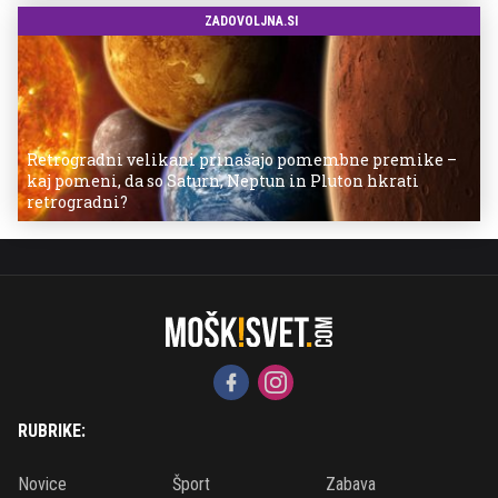
ZADOVOLJNA.SI
Retrogradni velikani prinašajo pomembne premike –
kaj pomeni, da so Saturn, Neptun in Pluton hkrati
retrogradni?
RUBRIKE:
Novice
Šport
Zabava