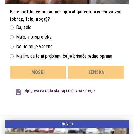
Bi te motilo, če bi partner uporabljal eno brisačo za vse
(obraz, telo, noge)?
Da, zelo
Malo, a bi sprejel/a
Ne, to mi je vseeno
Mislim, da to ni problem, če je brisača redno oprana
MOŠKI
ŽENSKA
Njegova navada skoraj uničila razmerje
NOVICE