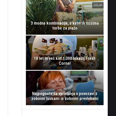
OGLAS
3 modne kombinacije, v katerih nosimo
torbe za plažo
10 let in več kot 1.300 lokacij Fresh
Corner
Najpogostejša vprašanja v povezavi z
zobnimi luskami in zobnimi prevlekami