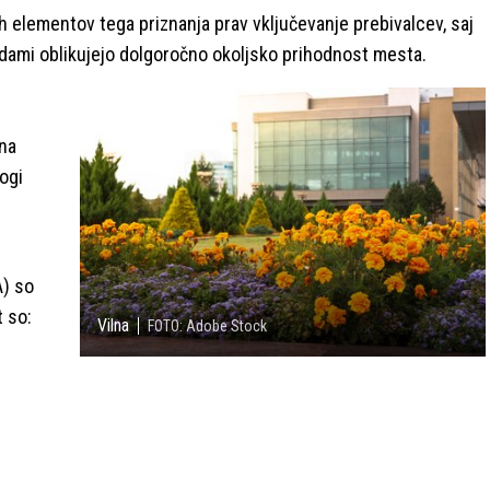
h elementov tega priznanja prav vključevanje prebivalcev, saj
budami oblikujejo dolgoročno okoljsko prihodnost mesta.
 na
logi
A) so
t so:
Vilna
FOTO: Adobe Stock