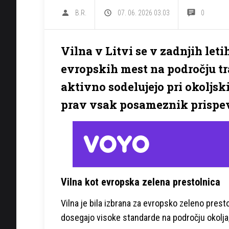
B.R.
07. 06. 2026 03.03
0
Vilna v Litvi se v zadnjih let
evropskih mest na področju tra
aktivno sodelujejo pri okoljsk
prav vsak posameznik prispe
Vilna kot evropska zelena prestolnica
Vilna je bila izbrana za evropsko zeleno prest
dosegajo visoke standarde na področju okolja, 