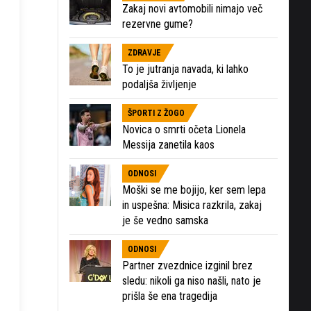
Zakaj novi avtomobili nimajo več
rezervne gume?
ZDRAVJE
To je jutranja navada, ki lahko
podaljša življenje
ŠPORTI Z ŽOGO
Novica o smrti očeta Lionela
Messija zanetila kaos
ODNOSI
Moški se me bojijo, ker sem lepa
in uspešna: Misica razkrila, zakaj
je še vedno samska
ODNOSI
Partner zvezdnice izginil brez
sledu: nikoli ga niso našli, nato je
prišla še ena tragedija