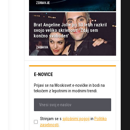
ZDRAVJE
Brat Angeline Jolie pri 53 letih razkril
svojo veliko skrivnost: 'Zdaj sem
končno svoboden'
ZABAVA
E-NOVICE
Prijavi se na Moskisvet e-novičke in bodi na
tekočem z lepotnimi in modnimi trendi.
Strinjam se s
splošnimi pogoji
in
Politiko
zasebnosti
.