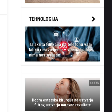
TEHNOLOGIJA
Ta skrita funkcija na telefonu vam
lahko reši življenje – večina ljudi je
nima nastavljene
OGLAS
Dobra estetska kirurgija ne ustvarja
filtrov, ustvarja naravne rezultate