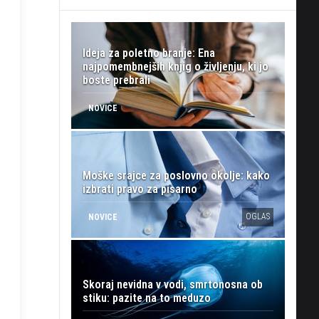
Ideja za poletno branje: Ena
najpomembnejših knjig o življenju, ki jo
boste prebrali
NOVICE
Moške srajce za poslovno okolje: kako
izbrati pravo za pisarno
OGLAS
NOVICE
Skoraj nevidna v vodi, smrtonosna ob
stiku: pazite na to meduzo