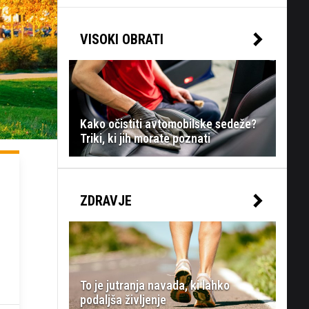
VISOKI OBRATI
Kako očistiti avtomobilske sedeže?
Triki, ki jih morate poznati
ZDRAVJE
To je jutranja navada, ki lahko
podaljša življenje