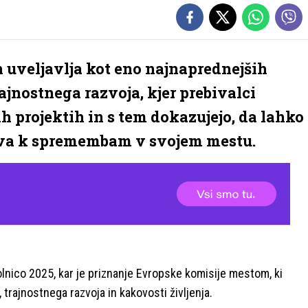
ih uveljavlja kot eno najnaprednejših
jnostnega razvoja, kjer prebivalci
ih projektih in s tem dokazujejo, da lahko
va k spremembam v svojem mestu.
olnico 2025, kar je priznanje Evropske komisije mestom, ki
trajnostnega razvoja in kakovosti življenja.