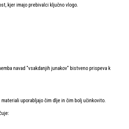
t, kjer imajo prebivalci ključno vlogo.
ememba navad "vsakdanjih junakov" bistveno prispeva k
materiali uporabljajo čim dlje in čim bolj učinkovito.
čuje: