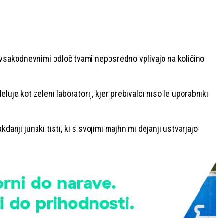
 z vsakodnevnimi odločitvami neposredno vplivajo na količino
luje kot zeleni laboratorij, kjer prebivalci niso le uporabniki
danji junaki tisti, ki s svojimi majhnimi dejanji ustvarjajo