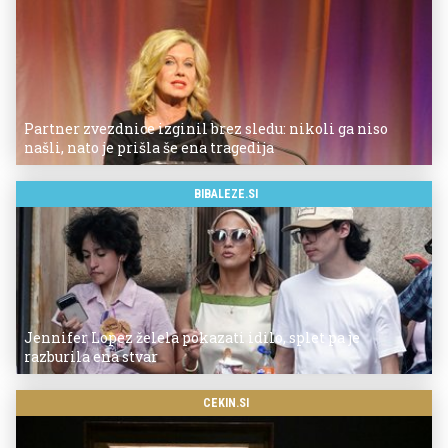
Partner zvezdnice izginil brez sledu: nikoli ga niso
našli, nato je prišla še ena tragedija
BIBALEZE.SI
Jennifer Lopez želela pokazati idilo, splet pa je
razburila ena stvar
CEKIN.SI