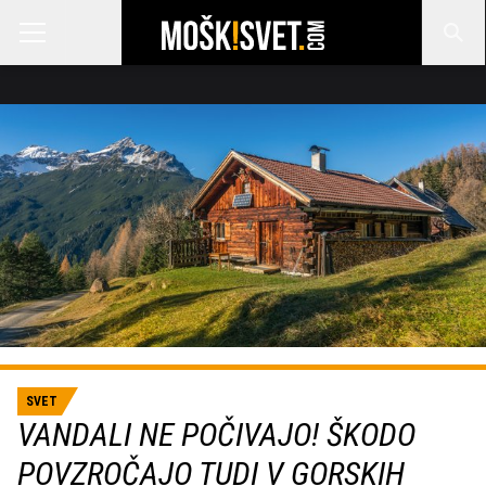
SVET
VANDALI NE POČIVAJO! ŠKODO
POVZROČAJO TUDI V GORSKIH