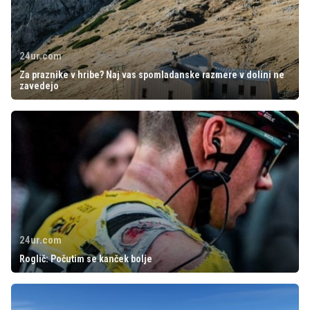
24ur.com
Za praznike v hribe? Naj vas spomladanske razmere v dolini ne
zavedejo
24ur.com
Roglič: Počutim se kanček bolje