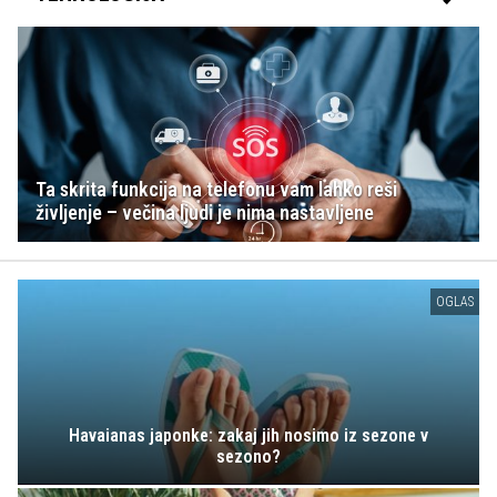
Ta skrita funkcija na telefonu vam lahko reši
življenje – večina ljudi je nima nastavljene
OGLAS
Havaianas japonke: zakaj jih nosimo iz sezone v
sezono?