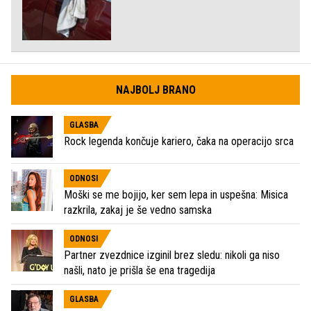
NAJBOLJ BRANO
GLASBA
Rock legenda končuje kariero, čaka na operacijo srca
ODNOSI
Moški se me bojijo, ker sem lepa in uspešna: Misica
razkrila, zakaj je še vedno samska
ODNOSI
Partner zvezdnice izginil brez sledu: nikoli ga niso
našli, nato je prišla še ena tragedija
GLASBA