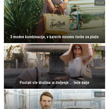
OGLAS
3 modne kombinacije, v katerih nosimo torbe za plažo
OGLAS
Postali ste družina in življenje ... teče dalje
OGLAS