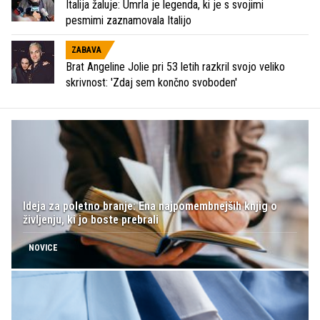
Italija žaluje: Umrla je legenda, ki je s svojimi
pesmimi zaznamovala Italijo
ZABAVA
Brat Angeline Jolie pri 53 letih razkril svojo veliko
skrivnost: 'Zdaj sem končno svoboden'
Ideja za poletno branje: Ena najpomembnejših knjig o
življenju, ki jo boste prebrali
NOVICE