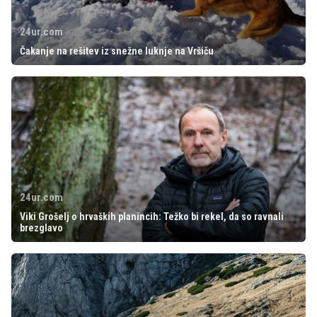
24ur.com
Čakanje na rešitev iz snežne luknje na Vršiču
24ur.com
Viki Grošelj o hrvaških planincih: Težko bi rekel, da so ravnali
brezglavo