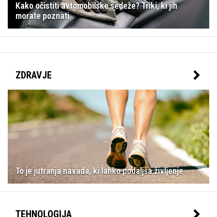
Kako očistiti avtomobilske sedeže? Triki, ki jih
morate poznati
ZDRAVJE
To je jutranja navada, ki lahko podaljša življenje
TEHNOLOGIJA