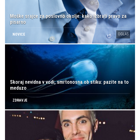
Moške srajce za poslovno okolje: kako izbrati pravo za
pisarno
OGLAS
NOVICE
Skoraj nevidna v vodi, smrtonosna ob stiku: pazite na to
meduzo
ZDRAVJE