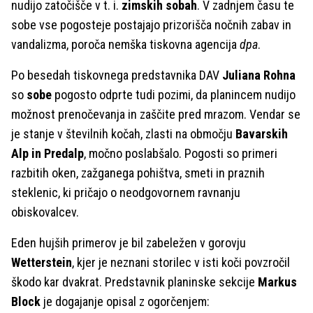
nudijo zatočišče v t. i.
zimskih sobah
. V zadnjem času te
sobe vse pogosteje postajajo prizorišča nočnih zabav in
vandalizma, poroča nemška tiskovna agencija
dpa
.
Po besedah tiskovnega predstavnika DAV
Juliana Rohna
so
sobe
pogosto odprte tudi pozimi, da planincem nudijo
možnost prenočevanja in zaščite pred mrazom. Vendar se
je stanje v številnih kočah, zlasti na območju
Bavarskih
Alp in Predalp
, močno poslabšalo. Pogosti so primeri
razbitih oken, zažganega pohištva, smeti in praznih
steklenic, ki pričajo o neodgovornem ravnanju
obiskovalcev.
Eden hujših primerov je bil zabeležen v gorovju
Wetterstein
, kjer je neznani storilec v isti koči povzročil
škodo kar dvakrat. Predstavnik planinske sekcije
Markus
Block
je dogajanje opisal z ogorčenjem: