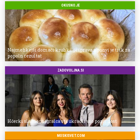
OKUSNO.JE
Najmehkejši domači kruhki: priprava v ponvi je trik za
popoln rezultat
ZADOVOLJNA.SI
Hčerki slavnega igralca sta ukradli vso pozornost
MOSKISVET.COM