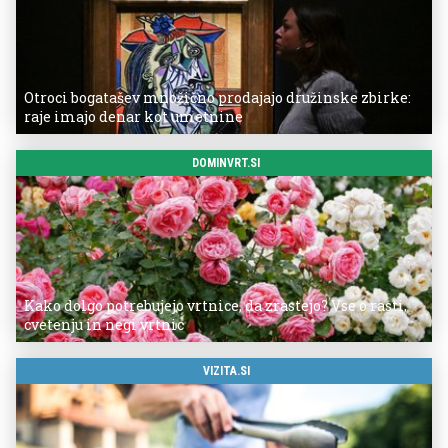
Otroci bogatašev množično prodajajo družinske zbirke:
raje imajo denar kot umetnine
DOMINVRT.SI
Kako dolgo potrebujejo vrtnice, da zrastejo? Vse o rasti,
cvetenju in negi vrtnic
VIZITA.SI