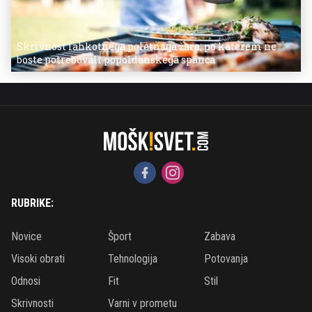
Skrivnost lahkotnega poletnega žara, po katerem ne
boste potrebovali popoldanskega spanca
RUBRIKE:
Novice
Šport
Zabava
Visoki obrati
Tehnologija
Potovanja
Odnosi
Fit
Stil
Skrivnosti
Varni v prometu