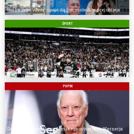
Ruske 'črne vdove': upajo, da jim može čim prej ubijejo
ŠPORT
Velika čast: Kingsi bodo upokojili Kopitarjevo številko 11
POPIN
Donostia za nemškega filmskega ustvarjalca Wernerja