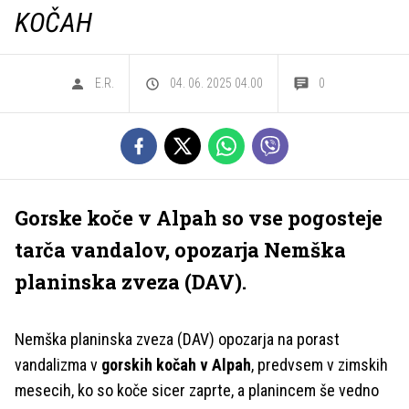
KOČAH
E.R.
04. 06. 2025 04.00
0
Gorske koče v Alpah so vse pogosteje
tarča vandalov, opozarja Nemška
planinska zveza (DAV).
Nemška planinska zveza (DAV) opozarja na porast
vandalizma v
gorskih kočah v Alpah
, predvsem v zimskih
mesecih, ko so koče sicer zaprte, a planincem še vedno