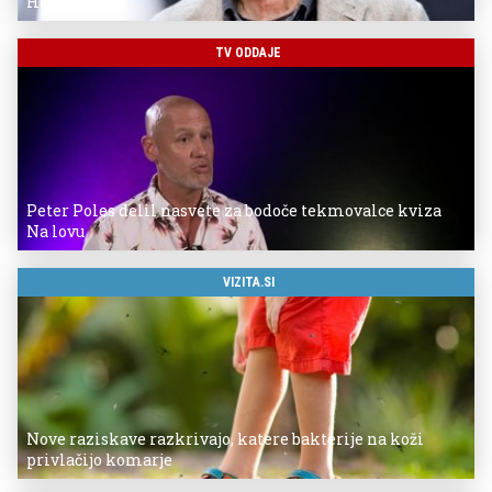
Herzoga
TV ODDAJE
Peter Poles delil nasvete za bodoče tekmovalce kviza
Na lovu
VIZITA.SI
Nove raziskave razkrivajo, katere bakterije na koži
privlačijo komarje