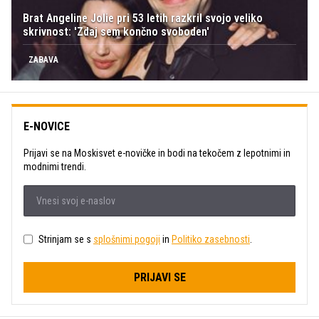
Brat Angeline Jolie pri 53 letih razkril svojo veliko
skrivnost: 'Zdaj sem končno svoboden'
ZABAVA
E-NOVICE
Prijavi se na Moskisvet e-novičke in bodi na tekočem z lepotnimi in
modnimi trendi.
Strinjam se s
splošnimi pogoji
in
Politiko zasebnosti
.
PRIJAVI SE