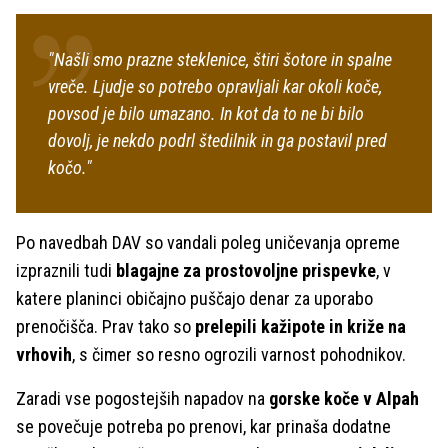
"Našli smo prazne steklenice, štiri šotore in spalne
vreče. Ljudje so potrebo opravljali kar okoli koče,
povsod je bilo umazano. In kot da to ne bi bilo
dovolj, je nekdo podrl štedilnik in ga postavil pred
kočo."
Po navedbah DAV so vandali poleg uničevanja opreme
izpraznili tudi
blagajne za prostovoljne prispevke
, v
katere planinci običajno puščajo denar za uporabo
prenočišča. Prav tako so
prelepili kažipote in križe na
vrhovih
, s čimer so resno ogrozili varnost pohodnikov.
Zaradi vse pogostejših napadov na
gorske koče v Alpah
se povečuje potreba po prenovi, kar prinaša dodatne