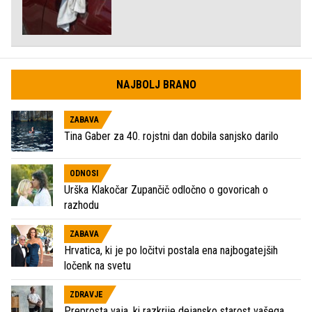
NAJBOLJ BRANO
ZABAVA
Tina Gaber za 40. rojstni dan dobila sanjsko darilo
ODNOSI
Urška Klakočar Zupančič odločno o govoricah o
razhodu
ZABAVA
Hrvatica, ki je po ločitvi postala ena najbogatejših
ločenk na svetu
ZDRAVJE
Preprosta vaja, ki razkrije dejansko starost vašega