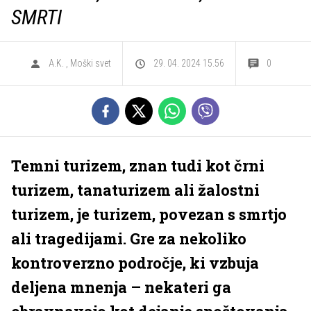
SMRTI
A.K.
,
Moški svet
29. 04. 2024 15.56
0
Temni turizem, znan tudi kot črni
turizem, tanaturizem ali žalostni
turizem, je turizem, povezan s smrtjo
ali tragedijami. Gre za nekoliko
kontroverzno področje, ki vzbuja
deljena mnenja – nekateri ga