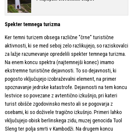
Spekter temnega turizma
Ker temni turizem obsega različne "črne" turistične
aktivnosti, ki se med seboj zelo razlikujejo, so raziskovalci
za lažje razumevanje opredelili spekter temnega turizma.
Na enem koncu spektra (najtemnejši konec) imamo
ekstremne turistične dejavnosti. To so dejavnosti, ki
pogosto vključujejo izobraževalni element, na primer
spoznavanje jedrske katastrofe. Dejavnosti na tem koncu
lestvice so povezane z avtentično izkušnjo, pri kateri
turist obišče zgodovinsko mesto ali se pogovarja z
osebami, ki so doživele tragično izkušnjo. Primeri lahko
vključujejo obisk berlinskega zidu, muzej genocida Tuol
Sleng ter polja smrti v Kambodži. Na drugem koncu