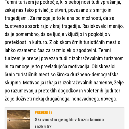
Temni turizem je področje, ki s seboj nosi tudi vprašanja,
zakaj nas tako privlačijo stvari, povezane s smrtjo in
tragedijami. Za mnoge je to le ena od možnosti, da se
čustveno absorbirajo v kraj tragedije. Raziskovalci menijo,
da je pomembno, da se ljudje vključijo in poglobijo v
preteklost in kulturo. Z obiskom črnih turističnih mest si
lahko vzamemo čas za razmislek o zgodovini. Temni
turizem je precej povezan tudi z izobraževalnim turizmom
in za mnoge je to prevladujoča motivacija. Obiskovalci
črnih turističnih mest so široka družbeno-demografska
skupina. Motivacija izhaja iz izobraževalnih namenov, želje
po razumevanju preteklih dogodkov in vpletenih ljudi ter
želje doživeti nekaj drugačnega, nenavadnega, novega.
PREBERI ŠE
Skrivnostni geoglifi v Nazci končno
razkriti?