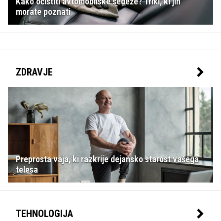
Kako očistiti avtomobilske sedeže? Triki, ki jih
morate poznati
ZDRAVJE
Preprosta vaja, ki razkrije dejansko starost vašega
telesa
TEHNOLOGIJA