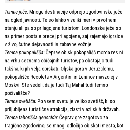
Temne ječe:
Mnoge destinacije odprejo zgodovinske ječe
na ogled javnosti. Te so lahko v veliki meri v prvotnem
stanju ali pa so prilagojene turistom. Londonske ječe so
na primer postale precej prilagojene, saj zajemajo igralce
v živo, čutne dejavnosti in zabavne vožnje.
Temna pokopališča:
Čeprav obisk pokopališč morda res ni
na vrhu seznama običajnih turistov, pa obstajajo tudi
takšna, ki jih velja obiskati: Oljska gora v Jeruzalemu,
pokopališče Recoleta v Argentini in Leninov mavzolej v
Moskvi. Ste vedeli, da je tudi Taj Mahal tudi temno
počivališče?
Temna svetišča:
Po vsem svetu je veliko svetišč, ki so
priljubljena turistična atrakcija, zlasti v azijskih državah.
Temna taborišča genocida:
Čeprav gre zagotovo za
tragično zgodovino, se mnogi odločijo obiskati mesta, kot