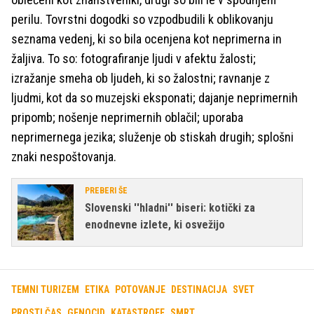
perilu. Tovrstni dogodki so vzpodbudili k oblikovanju
seznama vedenj, ki so bila ocenjena kot neprimerna in
žaljiva. To so: fotografiranje ljudi v afektu žalosti;
izražanje smeha ob ljudeh, ki so žalostni; ravnanje z
ljudmi, kot da so muzejski eksponati; dajanje neprimernih
pripomb; nošenje neprimernih oblačil; uporaba
neprimernega jezika; služenje ob stiskah drugih; splošni
znaki nespoštovanja.
PREBERI ŠE
Slovenski ''hladni'' biseri: kotički za
enodnevne izlete, ki osvežijo
TEMNI TURIZEM
ETIKA
POTOVANJE
DESTINACIJA
SVET
PROSTI ČAS
GENOCID
KATASTROFE
SMRT