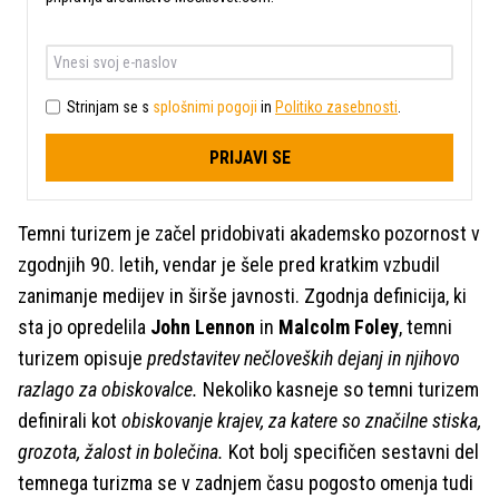
Strinjam se s
splošnimi pogoji
in
Politiko zasebnosti
.
PRIJAVI SE
Temni turizem je začel pridobivati akademsko pozornost v
zgodnjih 90. letih, vendar je šele pred kratkim vzbudil
zanimanje medijev in širše javnosti. Zgodnja definicija, ki
sta jo opredelila
John Lennon
in
Malcolm Foley
, temni
turizem opisuje
predstavitev nečloveških dejanj in njihovo
razlago za obiskovalce.
Nekoliko kasneje so temni turizem
definirali kot
obiskovanje krajev, za katere so značilne stiska,
grozota, žalost in bolečina.
Kot bolj specifičen sestavni del
temnega turizma se v zadnjem času pogosto omenja tudi