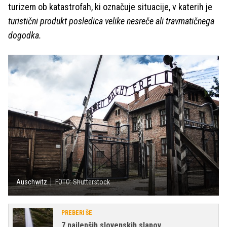
turizem ob katastrofah, ki označuje situacije, v katerih je
turistični produkt posledica velike nesreče ali travmatičnega
dogodka.
Auschwitz
FOTO: Shutterstock
PREBERI ŠE
7 najlepših slovenskih slapov