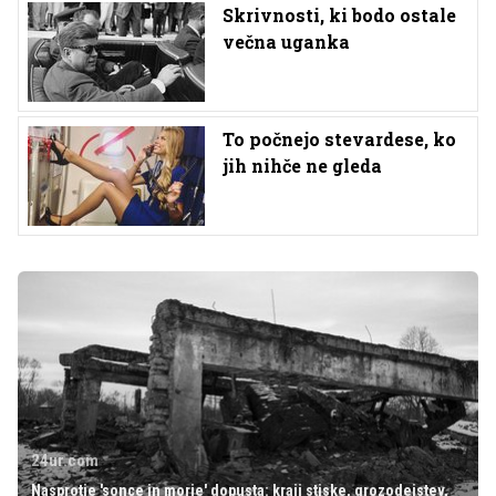
Skrivnosti, ki bodo ostale
večna uganka
To počnejo stevardese, ko
jih nihče ne gleda
24ur.com
Nasprotje 'sonce in morje' dopusta: kraji stiske, grozodejstev,