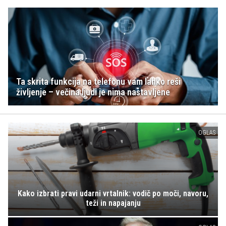
Ta skrita funkcija na telefonu vam lahko reši
življenje – večina ljudi je nima nastavljene
OGLAS
Kako izbrati pravi udarni vrtalnik: vodič po moči, navoru,
teži in napajanju