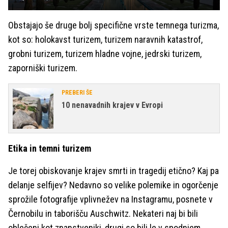
Obstajajo še druge bolj specifične vrste temnega turizma,
kot so: holokavst turizem, turizem naravnih katastrof,
grobni turizem, turizem hladne vojne, jedrski turizem,
zaporniški turizem.
PREBERI ŠE
10 nenavadnih krajev v Evropi
Etika in temni turizem
Je torej obiskovanje krajev smrti in tragedij etično? Kaj pa
delanje selfijev? Nedavno so velike polemike in ogorčenje
sprožile fotografije vplivnežev na Instagramu, posnete v
Černobilu in taborišču Auschwitz. Nekateri naj bi bili
oblečeni kot znanstveniki, drugi so bili le v spodnjem