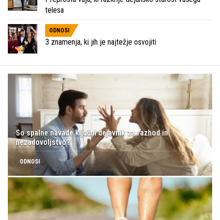
telesa
ODNOSI
3 znamenja, ki jih je najtežje osvojiti
So spalne navade ključni dejavnik za razhod in
nezadovoljstvo?
ODNOSI