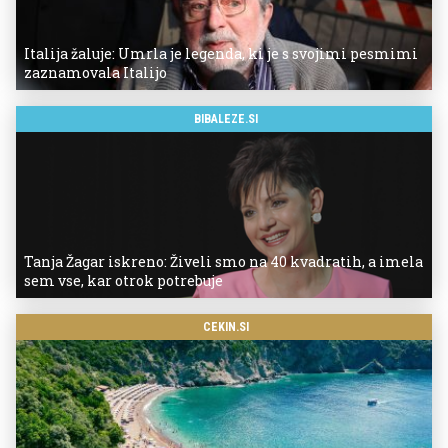
Italija žaluje: Umrla je legenda, ki je s svojimi pesmimi
zaznamovala Italijo
BIBALEZE.SI
Tanja Žagar iskreno: Živeli smo na 40 kvadratih, a imela
sem vse, kar otrok potrebuje
CEKIN.SI