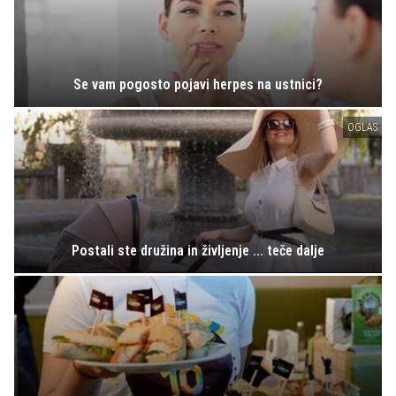
Se vam pogosto pojavi herpes na ustnici?
OGLAS
Postali ste družina in življenje ... teče dalje