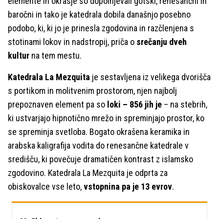
elemente in okrasje so dopolnjevali gotski, renesančni in
baročni in tako je katedrala dobila današnjo posebno
podobo, ki, ki jo je prinesla zgodovina in razčlenjena s
stotinami lokov in nadstropij, priča o
srečanju dveh
kultur
na tem mestu.
Katedrala La Mezquita
je sestavljena iz velikega dvorišča
s portikom in molitvenim prostorom, njen najbolj
prepoznaven element pa so
loki – 856 jih je
– na stebrih,
ki ustvarjajo hipnotično mrežo in spreminjajo prostor, ko
se spreminja svetloba. Bogato okrašena keramika in
arabska kaligrafija vodita do renesančne katedrale v
središču, ki povečuje dramatičen kontrast z islamsko
zgodovino. Katedrala La Mezquita je odprta za
obiskovalce vse leto,
vstopnina pa je 13 evrov
.