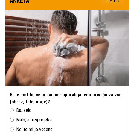
ANKETA
+ Arhiv
Bi te motilo, če bi partner uporabljal eno brisačo za vse
(obraz, telo, noge)?
Da, zelo
Malo, a bi sprejel/a
Ne, to mi je vseeno