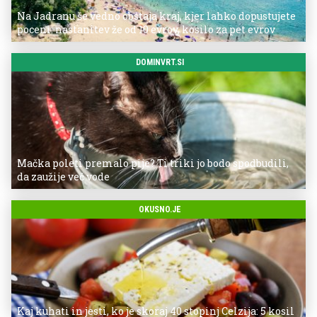
Na Jadranu še vedno obstaja kraj, kjer lahko dopustujete
poceni: nastanitev že od 10 evrov, kosilo za pet evrov
DOMINVRT.SI
Mačka poleti premalo pije? Ti triki jo bodo spodbudili,
da zaužije več vode
OKUSNO.JE
Kaj kuhati in jesti, ko je skoraj 40 stopinj Celzija: 5 kosil