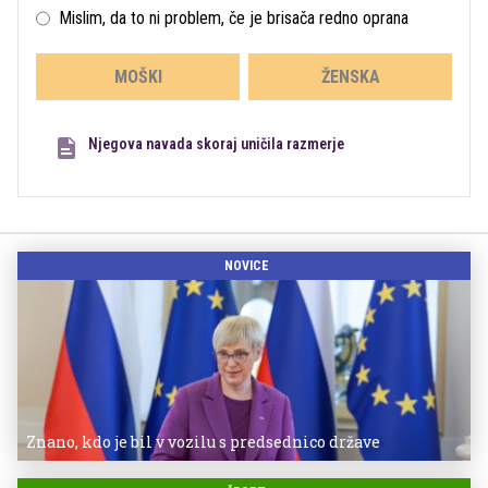
Mislim, da to ni problem, če je brisača redno oprana
MOŠKI
ŽENSKA
Njegova navada skoraj uničila razmerje
NOVICE
Znano, kdo je bil v vozilu s predsednico države