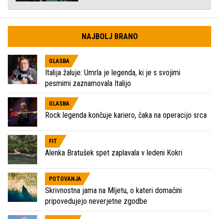
NAJBOLJ BRANO
GLASBA
Italija žaluje: Umrla je legenda, ki je s svojimi
pesmimi zaznamovala Italijo
GLASBA
Rock legenda končuje kariero, čaka na operacijo srca
FIT
Alenka Bratušek spet zaplavala v ledeni Kokri
POTOVANJA
Skrivnostna jama na Mljetu, o kateri domačini
pripovedujejo neverjetne zgodbe