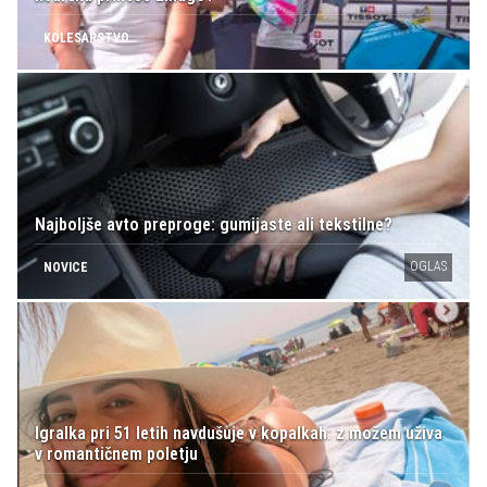
KOLESARSTVO
Najboljše avto preproge: gumijaste ali tekstilne?
OGLAS
NOVICE
Igralka pri 51 letih navdušuje v kopalkah: z možem uživa
v romantičnem poletju