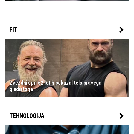
FIT
Zvezdnik pri 62 letih pokazal telo pravega
gladiatorja
TEHNOLOGIJA