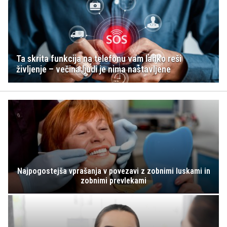
Ta skrita funkcija na telefonu vam lahko reši
življenje – večina ljudi je nima nastavljene
Najpogostejša vprašanja v povezavi z zobnimi luskami in
zobnimi prevlekami