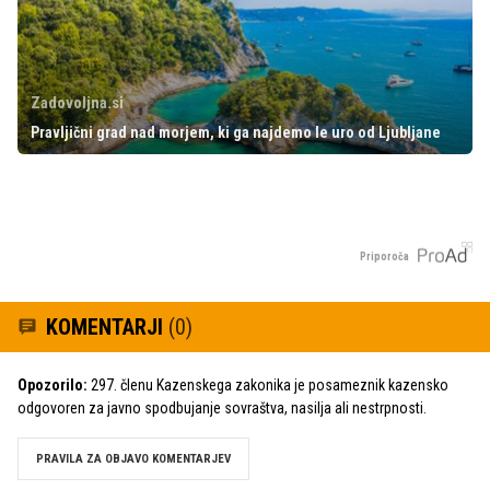
Zadovoljna.si
Pravljični grad nad morjem, ki ga najdemo le uro od Ljubljane
Priporoča
KOMENTARJI
(0)
Opozorilo:
297. členu Kazenskega zakonika je posameznik kazensko
odgovoren za javno spodbujanje sovraštva, nasilja ali nestrpnosti.
PRAVILA ZA OBJAVO KOMENTARJEV