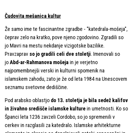
Čudovita mešanica kultur
Že samo ime te fascinantne zgradbe - "katedrala-mošeja",
čeprav zelo na kratko, pove njeno zgodovino. Zgradili so
jo Mavri na mestu nekdanje vizigotske bazilike.
Pravzaprav
so jo gradili celi dve stoletji
. Imenovali so
jo
Abd-ar-Rahmanova mošeja
in je verjetno
najpomembnejši verski in kulturni spomenik na
islamskem zahodu, zato je že od leta 1984 na Unescovem
seznamu svetovne dediščine.
Pod arabsko oblastjo
do 13. stoletja je bila sedež kalifov
in živahno središče islamske kulture
in umetnosti. Ko so
Španci leta 1236 zavzeli Cordobo, so jo spremenili v
cerkev in razglasili za katedralo. Islamske arhitekturne