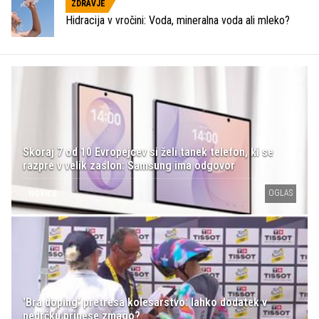
ZDRAVJE
Hidracija v vročini: Voda, mineralna voda ali mleko?
Skoraj 7 od 10 Evropejcev si želi tanek telefon, ki se
razpre v velik zaslon: Samsung ima odgovor
OGLAS
NOVICE
'Bra doping' pretresa kolesarstvo: lahko dodatek v
nedrčku prinese zmago?