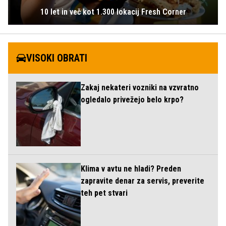
10 let in več kot 1.300 lokacij Fresh Corner
VISOKI OBRATI
Zakaj nekateri vozniki na vzvratno
ogledalo privežejo belo krpo?
Klima v avtu ne hladi? Preden
zapravite denar za servis, preverite
teh pet stvari