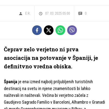
E.R.
07. 03. 2025 05.00
0
Čeprav zelo verjetno ni prva
asociacija na potovanje v Španiji, je
definitvno vredna obiska.
Španija
je ena izmed najbolj priljubljenih turističnih
destinacij na svetu in njene znamenitosti bi lahko
naštevali in naštevali. Večina bi verjetno začela z
Gaudijevo Sagrado Familio v Barceloni, Alhambro v Granadi
ali morda Guggenheimovim muzejem v Bilbau, a