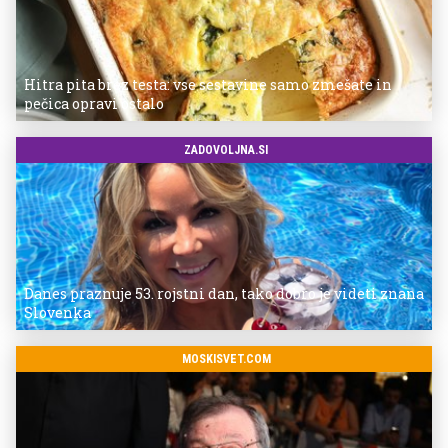
Hitra pita brez testa: vse sestavine samo zmešate in
pečica opravi ostalo
ZADOVOLJNA.SI
Danes praznuje 53. rojstni dan, tako dobro je videti znana
Slovenka
MOSKISVET.COM