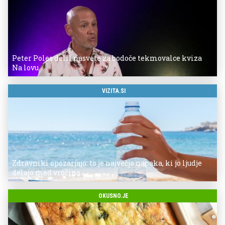
Peter Poles delil nasvete za bodoče tekmovalce kviza
Na lovu
VIZITA.SI
Zdravniki opozarjajo: to je največja napaka, ki jo ljudje
delajo med vročino
OKUSNO.JE