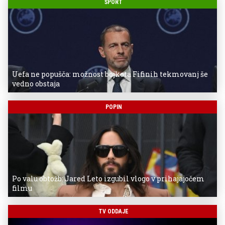
ŠPORT
Uefa ne popušča: možnost bojkota Fifinih tekmovanj še
vedno obstaja
POPIN
Po valu obtožb: Jared Leto izgubil vlogo v prihajajočem
filmu
TV ODDAJE