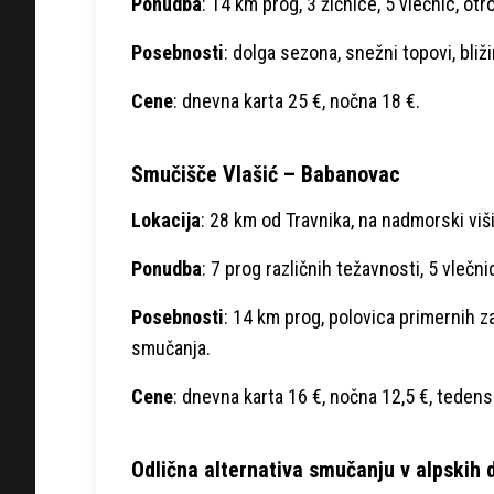
Ponudba
: 14 km prog, 3 žičnice, 5 vlečnic, ot
Posebnosti
: dolga sezona, snežni topovi, bliž
Cene
: dnevna karta 25 €, nočna 18 €.
Smučišče Vlašić – Babanovac
Lokacija
: 28 km od Travnika, na nadmorski viši
Ponudba
: 7 prog različnih težavnosti, 5 vlečn
Posebnosti
: 14 km prog, polovica primernih 
smučanja.
Cene
: dnevna karta 16 €, nočna 12,5 €, tedens
Odlična alternativa smučanju v alpskih 