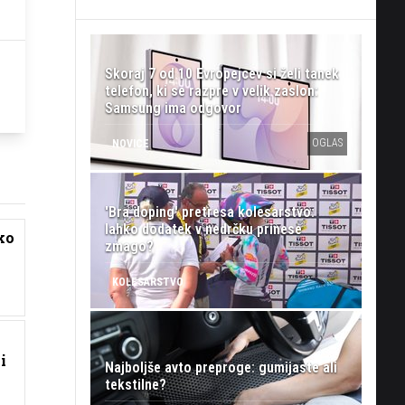
Skoraj 7 od 10 Evropejcev si želi tanek
telefon, ki se razpre v velik zaslon:
Samsung ima odgovor
OGLAS
NOVICE
'Bra doping' pretresa kolesarstvo:
lahko dodatek v nedrčku prinese
ko
zmago?
KOLESARSTVO
i
Najboljše avto preproge: gumijaste ali
tekstilne?