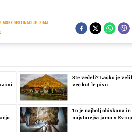
ZIMSKE DESTINACIJE
ZIMA
O
Ste vedeli? Laško je veli
ozimi
več kot le pivo
To je najbolj obiskana in
rčju
najstarejša jama v Evrop