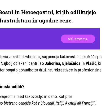
Bosni in Hercegovini, ki jih odlikujejo
frastruktura in ugodne cene.
bljena zimska destinacija, saj ponuja kakovostna smučišča po
Najbolj obiskani centri so
Jahorina, Bjelašnica in Vlašić
, ki
ter bogato ponudbo za družine, rekreativce in profesionalne
zimski oddih?
ompromis med kakovostjo in ceno. Kot piše
bistveno cenejše kot v Sloveniji, Italiji, Avstriji ali Franciji"
.