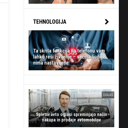
TEHNOLOGIJA
Ta skrita funkcija na telefonu vam
lahko reši življenje – večina ljudi je
nima nastavljene
OGLAS
Spletni avto oglasi spreminjajo način
nakupa in prodaje avtomobilov