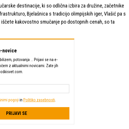
arske destinacije, ki so odlična izbira za družine, začetnike
astrukturo, Bjelašnica s tradicijo olimpijskih iger, Vlašić pa s
e iščete kakovostno smučanje po dostopnih cenah, so ta
-novice
lizem, potovanja ... Prijavi se na e-
očem z aktualnimi novicami. Zate jih
Moškisvet.com.
nimi pogoji
in
Politiko zasebnosti
.
PRIJAVI SE