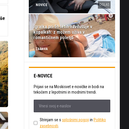
OGLAS
NOVICE
še
Igralka pri 51 letih navdušuje v
kopalkah: z možem uživa v
romantičnem poletju
ZABAVA
E-NOVICE
Prijavi se na Moskisvet e-novičke in bodi na
tekočem z lepotnimi in modnimi trendi.
Strinjam se s
splošnimi pogoji
in
Politiko
zasebnosti
.