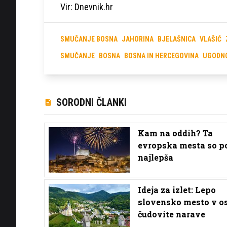
Vir: Dnevnik.hr
SMUČANJE BOSNA
JAHORINA
BJELAŠNICA
VLAŠIĆ
SMUČANJE
BOSNA
BOSNA IN HERCEGOVINA
UGODN
SORODNI ČLANKI
Kam na oddih? Ta
evropska mesta so p
najlepša
Ideja za izlet: Lepo
slovensko mesto v os
čudovite narave