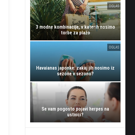
OGLAS
3 modne kombinacije, v katerih nosimo
torbe za plažo
OGLAS
Havaianas japonke: zakaj jih nosimo iz
sezone v sezono?
Se vam pogosto pojavi herpes na
ustnici?