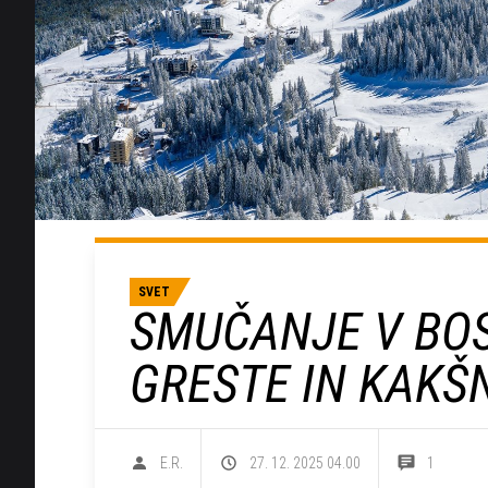
SVET
SMUČANJE V BOS
GRESTE IN KAKŠ
E.R.
27. 12. 2025 04.00
1