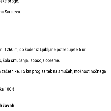
roške proge.
ina Sarajeva.
ni 1260 m, do koder iz Ljubljane potrebujete 6 ur.
ic, šola smučanja, izposoja opreme.
za začetnike, 15 km prog za tek na smučeh, možnost nočnega
ka 100 €.
državah