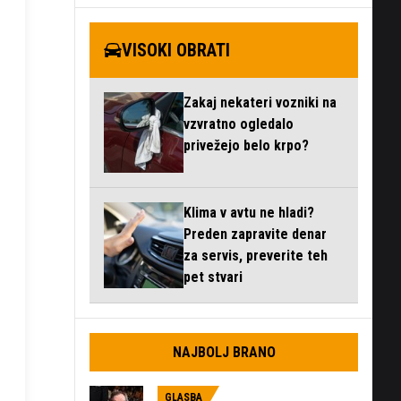
VISOKI OBRATI
Zakaj nekateri vozniki na
vzvratno ogledalo
privežejo belo krpo?
Klima v avtu ne hladi?
Preden zapravite denar
za servis, preverite teh
pet stvari
NAJBOLJ BRANO
GLASBA