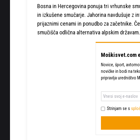
Bosna in Hercegovina ponuja tri vrhunske smuč
in izkušene smučarje. Jahorina navdušuje z infr
prijaznimi cenami in ponudbo za začetnike. Č
smučišča odlična alternativa alpskim državam.
Moškisvet.com e
Novice, šport, avtomobi
novičke in bodi na tek
pripravlja uredništvo 
Strinjam se s
sploš