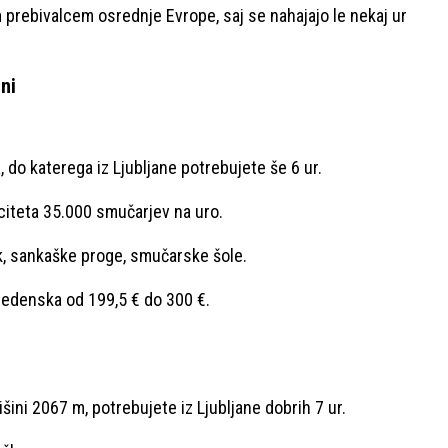
prebivalcem osrednje Evrope, saj se nahajajo le nekaj ur
ni
, do katerega iz Ljubljane potrebujete še 6 ur.
aciteta 35.000 smučarjev na uro.
, sankaške proge, smučarske šole.
tedenska od 199,5 € do 300 €.
išini 2067 m, potrebujete iz Ljubljane dobrih 7 ur.