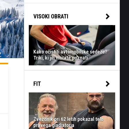
VISOKI OBRATI
Kako očistiti avtomobilske sedeže?
Triki, ki jih morate poznati
FIT
Zvezdnik pri 62 letih pokazal telo
pravega gladiatorja