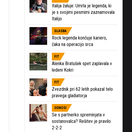
Italija žaluje: Umrla je legenda, ki
je s svojimi pesmimi zaznamovala
Italijo
GLASBA
Rock legenda končuje kariero,
čaka na operacijo srca
FIT
Alenka Bratušek spet zaplavala v
ledeni Kokri
FIT
Zvezdnik pri 62 letih pokazal telo
pravega gladiatorja
ODNOSI
Se s partnerko spreminjata v
sostanovalca? Rešitev je pravilo
2-2-2