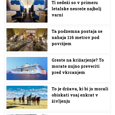
Ti sedeži so v primeru
letalske nesreče najbolj
varni
Ta podzemna postaja se
nahaja 116 metrov pod
površjem
Greste na križarjenje? To
morate nujno preveriti
pred vkrcanjem
To je država, ki bi jo morali
obiskati vsaj enkrat v
življenju