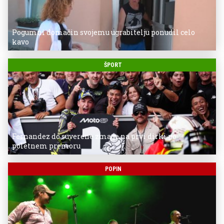
Pogumni domačin svojemu ugrabitelju ponudil celo
kavo
ŠPORT
Fernandez do suverene zmage na prvi dirki po
poletnem premoru
POPIN