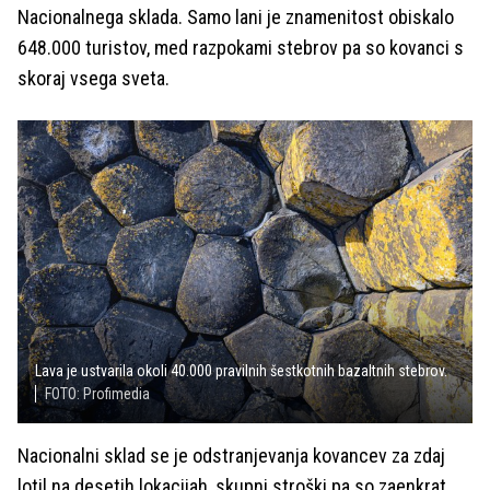
Nacionalnega sklada. Samo lani je znamenitost obiskalo
648.000 turistov, med razpokami stebrov pa so kovanci s
skoraj vsega sveta.
Lava je ustvarila okoli 40.000 pravilnih šestkotnih bazaltnih stebrov.
FOTO: Profimedia
Nacionalni sklad se je odstranjevanja kovancev za zdaj
lotil na desetih lokacijah, skupni stroški pa so zaenkrat