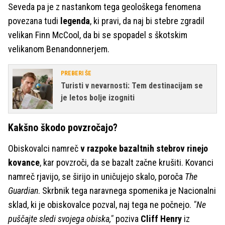
Seveda pa je z nastankom tega geološkega fenomena
povezana tudi
legenda
, ki pravi, da naj bi stebre zgradil
velikan Finn McCool, da bi se spopadel s škotskim
velikanom Benandonnerjem.
PREBERI ŠE
Turisti v nevarnosti: Tem destinacijam se
je letos bolje izogniti
Kakšno škodo povzročajo?
Obiskovalci namreč
v razpoke bazaltnih stebrov rinejo
kovance
, kar povzroči, da se bazalt začne krušiti. Kovanci
namreč rjavijo, se širijo in uničujejo skalo, poroča
The
Guardian
. Skrbnik tega naravnega spomenika je Nacionalni
sklad, ki je obiskovalce pozval, naj tega ne počnejo.
"Ne
puščajte sledi svojega obiska,"
poziva
Cliff Henry
iz