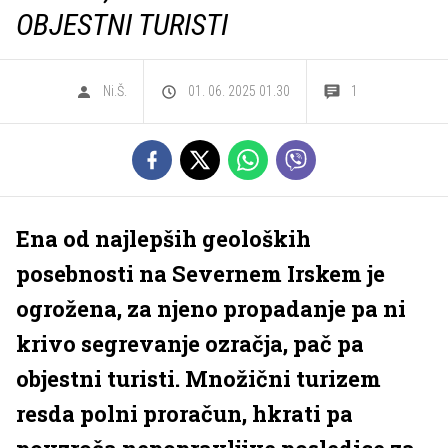
OBJESTNI TURISTI
Ni.Š.
01. 06. 2025 01.30
1
Ena od najlepših geoloških
posebnosti na Severnem Irskem je
ogrožena, za njeno propadanje pa ni
krivo segrevanje ozračja, pač pa
objestni turisti. Množični turizem
resda polni proračun, hkrati pa