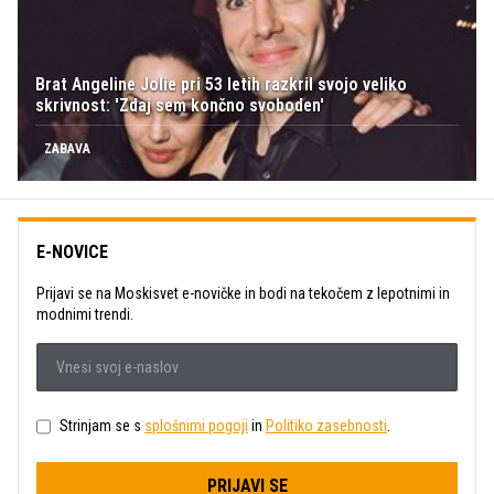
Brat Angeline Jolie pri 53 letih razkril svojo veliko
skrivnost: 'Zdaj sem končno svoboden'
ZABAVA
E-NOVICE
Prijavi se na Moskisvet e-novičke in bodi na tekočem z lepotnimi in
modnimi trendi.
Strinjam se s
splošnimi pogoji
in
Politiko zasebnosti
.
PRIJAVI SE