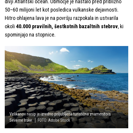
divji Atlantski ocean. Območje je nastalo pred približno
50–60 milijoni let kot posledica vulkanske dejavnosti.
Hitro ohlajena lava je na površju razpokala in ustvarila
okoli
40.000 pravilnih, šestkotnih bazaltnih stebrov
, ki
spominjajo na stopnice.
Velikanov nasip je izredno priljubljena turistična znamenitois
Severne Irske.
FOTO: Adobe Stock