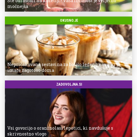
Ste odraščali na kmetiji? Vaša imunost je verjetno
močnejša
OKUSNO.JE
Nepričakovana sestavina za boljšo ledeno kavo, ki jo
imate zagotovo doma
ZADOVOLJNA.SI
Vsi govorijo o oranžnolasi lepotici, ki navdušuje s
skrivnostno vlogo