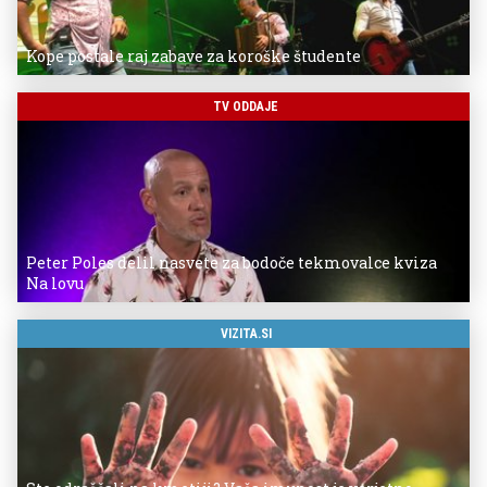
Kope postale raj zabave za koroške študente
TV ODDAJE
Peter Poles delil nasvete za bodoče tekmovalce kviza
Na lovu
VIZITA.SI