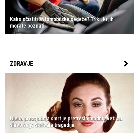
Kako očistiti avtomobilske sedeže? Triki, ki jih
morate poznati
ZDRAVJE
Njena prezgodnja smrt je pretresla modni svet: za
slavo se je skrivala tragedija