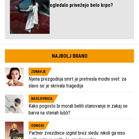
ogledalo privežejo belo krpo?
NAJBOLJ BRANO
ZDRAVJE
Njena prezgodnja smrt je pretresla modni svet: za
slavo se je skrivala tragedija
NASLOVNICA
Kako pogosto bi morali beliti stanovanje in zakaj se
barva na stenah lušči?
ODNOSI
Partner zvezdnice izginil brez sledu: nikoli ga niso