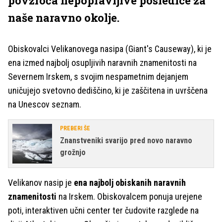
povzroča nepopravljive posledice za
naše naravno okolje.
Obiskovalci Velikanovega nasipa (Giant's Causeway), ki je
ena izmed najbolj osupljivih naravnih znamenitosti na
Severnem Irskem, s svojim nespametnim dejanjem
uničujejo svetovno dediščino, ki je zaščitena in uvrščena
na Unescov seznam.
PREBERI ŠE
Znanstveniki svarijo pred novo naravno
grožnjo
Velikanov nasip je
ena najbolj obiskanih naravnih
znamenitosti
na Irskem. Obiskovalcem ponuja urejene
poti, interaktiven učni center ter čudovite razglede na