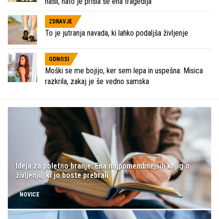
našli, nato je prišla še ena tragedija
ZDRAVJE
To je jutranja navada, ki lahko podaljša življenje
ODNOSI
Moški se me bojijo, ker sem lepa in uspešna: Misica
razkrila, zakaj je še vedno samska
Ideja za poletno branje: Ena najpomembnejših knjig o
življenju, ki jo boste prebrali
NOVICE