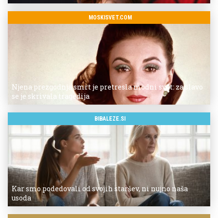
MOSKISVET.COM
Njena prezgodnja smrt je pretresla modni svet: za slavo
se je skrivala tragedija
BIBALEZE.SI
Kar smo podedovali od svojih staršev, ni nujno naša
usoda