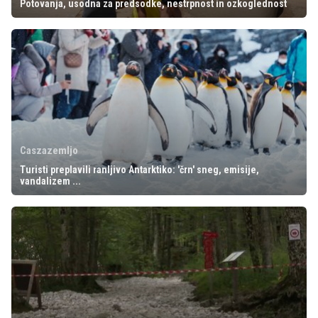
Potovanja, usodna za predsodke, nestrpnost in ozkoglednost
Caszazemljo
Turisti preplavili ranljivo Antarktiko: 'črn' sneg, emisije,
vandalizem ...