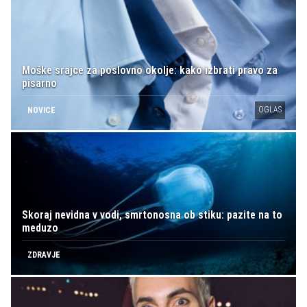
Moške srajce za poslovno okolje: kako izbrati pravo za
pisarno
OGLAS
NOVICE
Skoraj nevidna v vodi, smrtonosna ob stiku: pazite na to
meduzo
ZDRAVJE