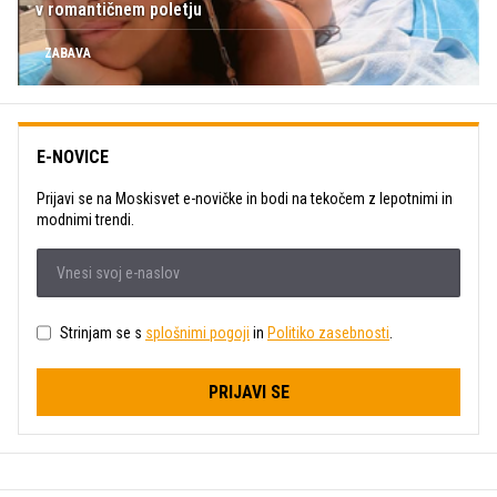
v romantičnem poletju
ZABAVA
E-NOVICE
Prijavi se na Moskisvet e-novičke in bodi na tekočem z lepotnimi in
modnimi trendi.
Strinjam se s
splošnimi pogoji
in
Politiko zasebnosti
.
PRIJAVI SE