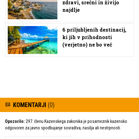
zdravi, srečni in živijo
najdlje
6 priljubljenih destinacij,
ki jih v prihodnosti
(verjetno) ne bo več
KOMENTARJI
(0)
Opozorilo:
297. členu Kazenskega zakonika je posameznik kazensko
odgovoren za javno spodbujanje sovraštva, nasilja ali nestrpnosti.