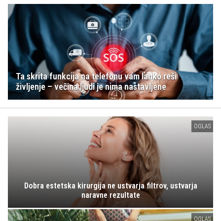
Ta skrita funkcija na telefonu vam lahko reši
življenje – večina ljudi je nima nastavljene
OGLAS
Dobra estetska kirurgija ne ustvarja filtrov, ustvarja
naravne rezultate
OGLAS