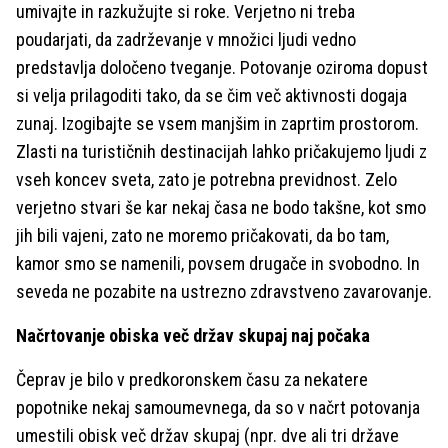
umivajte in razkužujte si roke. Verjetno ni treba
poudarjati, da zadrževanje v množici ljudi vedno
predstavlja določeno tveganje. Potovanje oziroma dopust
si velja prilagoditi tako, da se čim več aktivnosti dogaja
zunaj. Izogibajte se vsem manjšim in zaprtim prostorom.
Zlasti na turističnih destinacijah lahko pričakujemo ljudi z
vseh koncev sveta, zato je potrebna previdnost. Zelo
verjetno stvari še kar nekaj časa ne bodo takšne, kot smo
jih bili vajeni, zato ne moremo pričakovati, da bo tam,
kamor smo se namenili, povsem drugače in svobodno. In
seveda ne pozabite na ustrezno zdravstveno zavarovanje.
Načrtovanje obiska več držav skupaj naj počaka
Čeprav je bilo v predkoronskem času za nekatere
popotnike nekaj samoumevnega, da so v načrt potovanja
umestili obisk več držav skupaj (npr. dve ali tri države