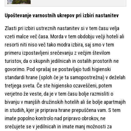
Upoštevanje varnostnih ukrepov pri izbiri nastanitev
Zlasti pri izbiri ustreznih nastanitev si v tem času velja
vzeti malce več časa. Morda v tem obdobju večji hoteli ali
resorti niti niso več tako modra izbira, saj smo v tem
primeru izpostavljeni srečevanju z večjim številom
turistov, da o skupnih jedilnicah in ostalih prostorih ne
govorimo. Pod vprašaj se postavljajo tudi higienski
standardi hrane (sploh če je ta samopostrežna) v deželah
tretjega sveta. Če ste higiensko ozaveščeni, potem
verjetno že veste, da je v tem času bolje razmisliti o
bivanju v manjših družinskih hotelih ali še bolje apartmajih
in studiih, kjer je priprava hrane prepuščena vam. S tem
imate popolno kontrolo nad pripravo obrokov, ne
srečujete se v jedilnicah in imate manj možnosti za