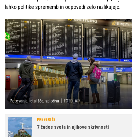
lahko politike sprememb in odpovedi zelo razlikujejo.
Potovanje, letališče, splošna
FOTO: AP
PREBERI ŠE
7 čudes sveta in njihove skrivnosti