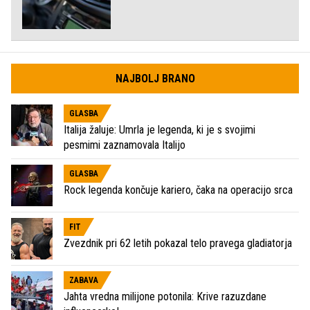
NAJBOLJ BRANO
GLASBA
Italija žaluje: Umrla je legenda, ki je s svojimi
pesmimi zaznamovala Italijo
GLASBA
Rock legenda končuje kariero, čaka na operacijo srca
FIT
Zvezdnik pri 62 letih pokazal telo pravega gladiatorja
ZABAVA
Jahta vredna milijone potonila: Krive razuzdane