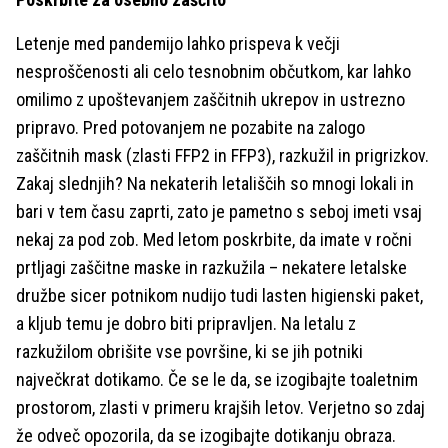
Letenje med pandemijo lahko prispeva k večji
nesproščenosti ali celo tesnobnim občutkom, kar lahko
omilimo z upoštevanjem zaščitnih ukrepov in ustrezno
pripravo. Pred potovanjem ne pozabite na zalogo
zaščitnih mask (zlasti FFP2 in FFP3), razkužil in prigrizkov.
Zakaj slednjih? Na nekaterih letališčih so mnogi lokali in
bari v tem času zaprti, zato je pametno s seboj imeti vsaj
nekaj za pod zob. Med letom poskrbite, da imate v ročni
prtljagi zaščitne maske in razkužila – nekatere letalske
družbe sicer potnikom nudijo tudi lasten higienski paket,
a kljub temu je dobro biti pripravljen. Na letalu z
razkužilom obrišite vse površine, ki se jih potniki
največkrat dotikamo. Če se le da, se izogibajte toaletnim
prostorom, zlasti v primeru krajših letov. Verjetno so zdaj
že odveč opozorila, da se izogibajte dotikanju obraza.