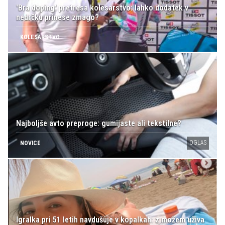
'Bra doping' pretresa kolesarstvo: lahko dodatek v
nedrčku prinese zmago?
KOLESARSTVO
Najboljše avto preproge: gumijaste ali tekstilne?
OGLAS
NOVICE
Igralka pri 51 letih navdušuje v kopalkah: z možem uživa