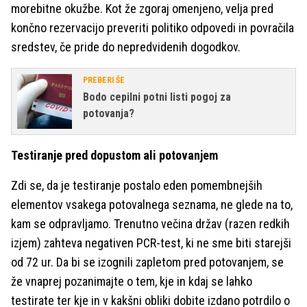
morebitne okužbe. Kot že zgoraj omenjeno, velja pred
končno rezervacijo preveriti politiko odpovedi in povračila
sredstev, če pride do nepredvidenih dogodkov.
PREBERI ŠE
Bodo cepilni potni listi pogoj za
potovanja?
Testiranje pred dopustom ali potovanjem
Zdi se, da je testiranje postalo eden pomembnejših
elementov vsakega potovalnega seznama, ne glede na to,
kam se odpravljamo. Trenutno večina držav (razen redkih
izjem) zahteva negativen PCR-test, ki ne sme biti starejši
od 72 ur. Da bi se izognili zapletom pred potovanjem, se
že vnaprej pozanimajte o tem, kje in kdaj se lahko
testirate ter kje in v kakšni obliki dobite izdano potrdilo o