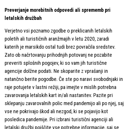
Preverjanje morebitnih odpovedi ali sprememb pri
letalskih družbah
Verjetno vsi poznamo zgodbe o preklicanih letalskih
poletih ali turističnih aranžmajih v letu 2020, zaradi
katerih je marsikdo ostal tudi brez povračila sredstev.
Zato ob načrtovanju prihodnjih potovanj ne pozabite
preveriti splošnih pogojev, ki so vam jih turistične
agencije dolžne podati. Ne skoparite z vprašanji in
natančno berite pogodbe. Če ste po naravi svobodnjaki in
raje potujete v lastni režiji, pa imejte v mislih potrebna
zavarovanja letalskih kart in/ali nastanitev. Pazite pri
sklepanju zavarovalnih polic med pandemijo ali po njej, saj
vse ne pokrivajo škod ali nezgod, ki se pojavijo kot
posledica pandemije. Pri izbrani turistični agenciji ali
letalski družbi poiščite vse potrebne informacije, saj se