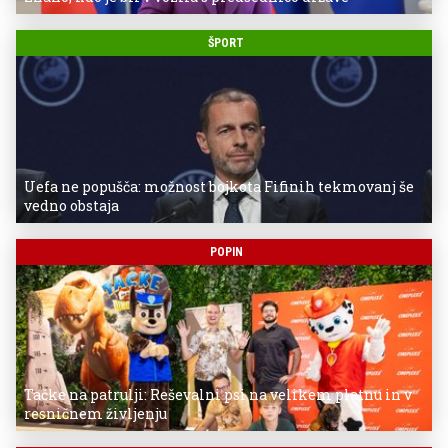
ŠPORT
Uefa ne popušča: možnost bojkota Fifinih tekmovanj še
vedno obstaja
POPIN
Tačke na patrulji: Reševalni psi na velikem platnu in v
resničnem življenju