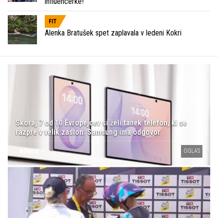
influencerke!
FIT
Alenka Bratušek spet zaplavala v ledeni Kokri
Skoraj 7 od 10 Evropejcev si želi tanek telefon, ki se
razpre v velik zaslon: Samsung ima odgovor
OGLAS
NOVICE