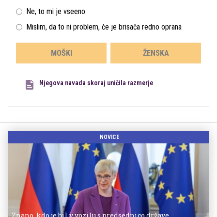
Ne, to mi je vseeno
Mislim, da to ni problem, če je brisača redno oprana
MOŠKI
ŽENSKA
Njegova navada skoraj uničila razmerje
NOVICE
Znano, kdo je bil v vozilu s predsednico države