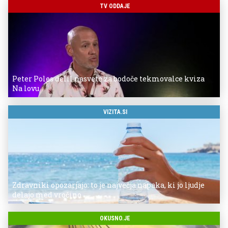
TV ODDAJE
Peter Poles delil nasvete za bodoče tekmovalce kviza
Na lovu
VIZITA.SI
Zdravniki opozarjajo: to je največja napaka, ki jo ljudje
delajo med vročino
OKUSNO.JE