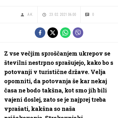
A.K.
23. 02. 2021 06.00
0
Z vse večjim sproščanjem ukrepov se
številni nestrpno sprašujejo, kako bo s
potovanji v turistične države. Velja
opomniti, da potovanja še kar nekaj
časa ne bodo takšna, kot smo jih bili
vajeni doslej, zato se je najprej treba
vprašati, kakšna so naša
pričakovanja. Strokovnjaki