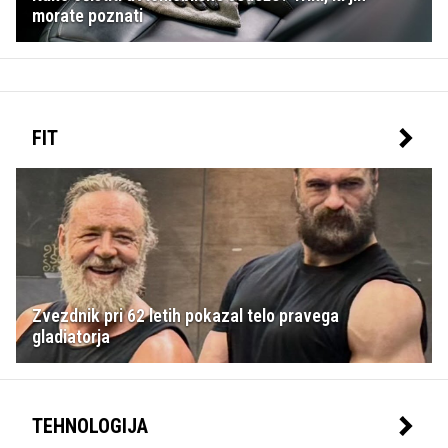
morate poznati
FIT
Zvezdnik pri 62 letih pokazal telo pravega
gladiatorja
TEHNOLOGIJA