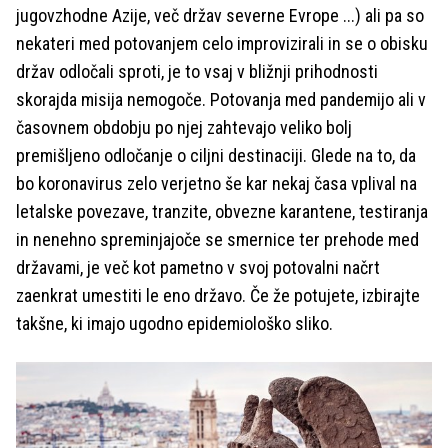
jugovzhodne Azije, več držav severne Evrope ...) ali pa so
nekateri med potovanjem celo improvizirali in se o obisku
držav odločali sproti, je to vsaj v bližnji prihodnosti
skorajda misija nemogoče. Potovanja med pandemijo ali v
časovnem obdobju po njej zahtevajo veliko bolj
premišljeno odločanje o ciljni destinaciji. Glede na to, da
bo koronavirus zelo verjetno še kar nekaj časa vplival na
letalske povezave, tranzite, obvezne karantene, testiranja
in nenehno spreminjajoče se smernice ter prehode med
državami, je več kot pametno v svoj potovalni načrt
zaenkrat umestiti le eno državo. Če že potujete, izbirajte
takšne, ki imajo ugodno epidemiološko sliko.