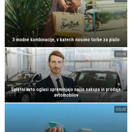
3 modne kombinacije, v katerih nosimo torbe za plažo
OGLAS
Spletni avto oglasi spreminjajo način nakupa in prodaje
avtomobilov
OGLAS