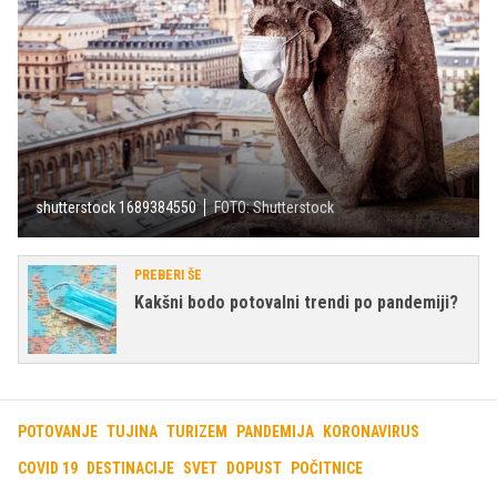
shutterstock 1689384550
FOTO: Shutterstock
PREBERI ŠE
Kakšni bodo potovalni trendi po pandemiji?
POTOVANJE
TUJINA
TURIZEM
PANDEMIJA
KORONAVIRUS
COVID 19
DESTINACIJE
SVET
DOPUST
POČITNICE