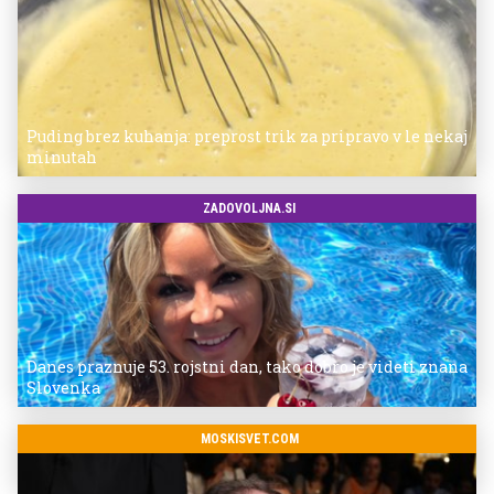
Puding brez kuhanja: preprost trik za pripravo v le nekaj
minutah
ZADOVOLJNA.SI
Danes praznuje 53. rojstni dan, tako dobro je videti znana
Slovenka
MOSKISVET.COM