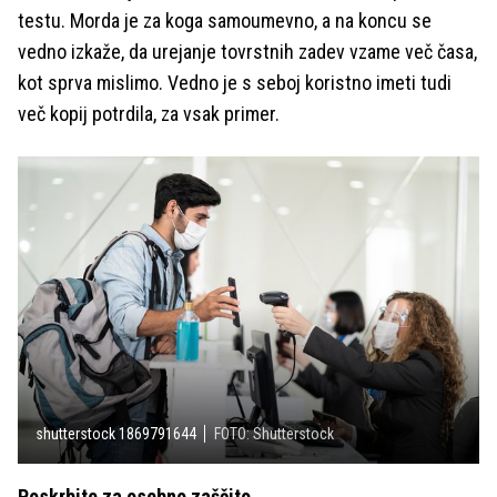
testu. Morda je za koga samoumevno, a na koncu se
vedno izkaže, da urejanje tovrstnih zadev vzame več časa,
kot sprva mislimo. Vedno je s seboj koristno imeti tudi
več kopij potrdila, za vsak primer.
shutterstock 1869791644
FOTO: Shutterstock
Poskrbite za osebno zaščito