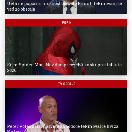
Uefa ne popušča: možnost bojkota Fifinih tekmovanj še
vedno obstaja
POPIN
Film Spider-Man: Nov dan prevzel filmski prestol leta
2026
TV ODDAJE
Peter Poles delil nasvete za bodoče tekmovalce kviza
Na lovu