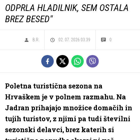
ODPRLA HLADILNIK, SEM OSTALA
BREZ BESED"
B.R.
02. 07. 2026 03.39
0
Poletna turistična sezona na
Hrvaškem je v polnem razmahu. Na
Jadran prihajajo množice domačih in
tujih turistov, z njimi pa tudi številni
sezonski delavci, brez katerih si