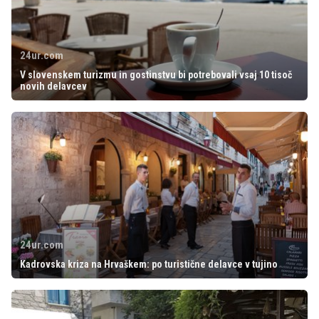
24ur.com
V slovenskem turizmu in gostinstvu bi potrebovali vsaj 10 tisoč
novih delavcev
24ur.com
Kadrovska kriza na Hrvaškem: po turistične delavce v tujino