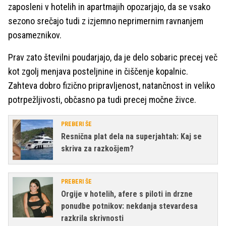
zaposleni v hotelih in apartmajih opozarjajo, da se vsako
sezono srečajo tudi z izjemno neprimernim ravnanjem
posameznikov.
Prav zato številni poudarjajo, da je delo sobaric precej več
kot zgolj menjava posteljnine in čiščenje kopalnic.
Zahteva dobro fizično pripravljenost, natančnost in veliko
potrpežljivosti, občasno pa tudi precej močne živce.
PREBERI ŠE
Resnična plat dela na superjahtah: Kaj se
skriva za razkošjem?
PREBERI ŠE
Orgije v hotelih, afere s piloti in drzne
ponudbe potnikov: nekdanja stevardesa
razkrila skrivnosti