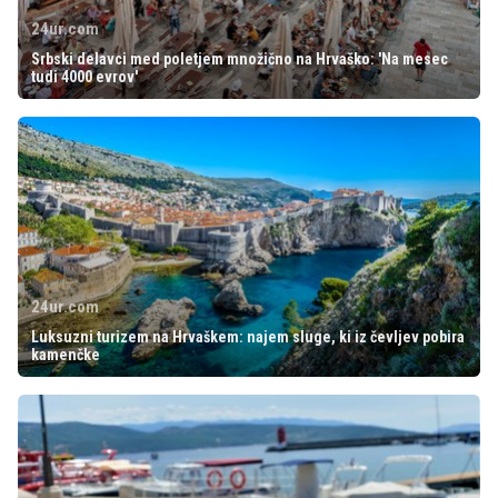
24ur.com
Srbski delavci med poletjem množično na Hrvaško: 'Na mesec
tudi 4000 evrov'
24ur.com
Luksuzni turizem na Hrvaškem: najem sluge, ki iz čevljev pobira
kamenčke