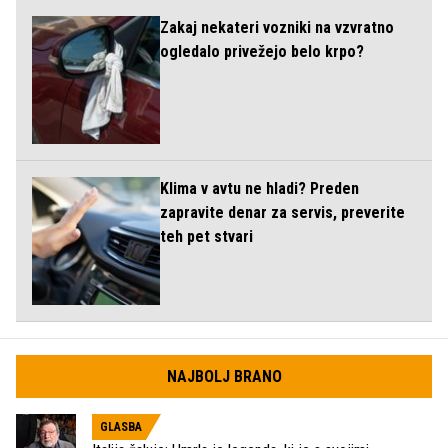
Zakaj nekateri vozniki na vzvratno
ogledalo privežejo belo krpo?
Klima v avtu ne hladi? Preden
zapravite denar za servis, preverite
teh pet stvari
NAJBOLJ BRANO
GLASBA