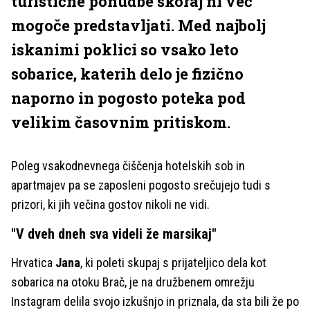
turistične ponudbe skoraj ni več
mogoče predstavljati. Med najbolj
iskanimi poklici so vsako leto
sobarice, katerih delo je fizično
naporno in pogosto poteka pod
velikim časovnim pritiskom.
Poleg vsakodnevnega čiščenja hotelskih sob in
apartmajev pa se zaposleni pogosto srečujejo tudi s
prizori, ki jih večina gostov nikoli ne vidi.
"V dveh dneh sva videli že marsikaj"
Hrvatica
Jana
, ki poleti skupaj s prijateljico dela kot
sobarica na otoku Brač, je na družbenem omrežju
Instagram delila svojo izkušnjo in priznala, da sta bili že po