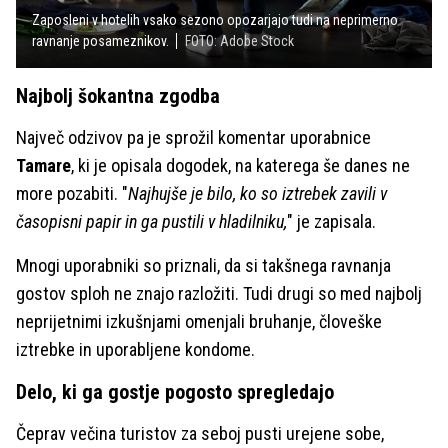
Zaposleni v hotelih vsako sezono opozarjajo tudi na neprimerno
ravnanje posameznikov.
FOTO: Adobe Stock
Najbolj šokantna zgodba
Največ odzivov pa je sprožil komentar uporabnice
Tamare
, ki je opisala dogodek, na katerega še danes ne
more pozabiti. "
Najhujše je bilo, ko so iztrebek zavili v
časopisni papir in ga pustili v hladilniku,
" je zapisala.
Mnogi uporabniki so priznali, da si takšnega ravnanja
gostov sploh ne znajo razložiti. Tudi drugi so med najbolj
neprijetnimi izkušnjami omenjali bruhanje, človeške
iztrebke in uporabljene kondome.
Delo, ki ga gostje pogosto spregledajo
Čeprav večina turistov za seboj pusti urejene sobe,