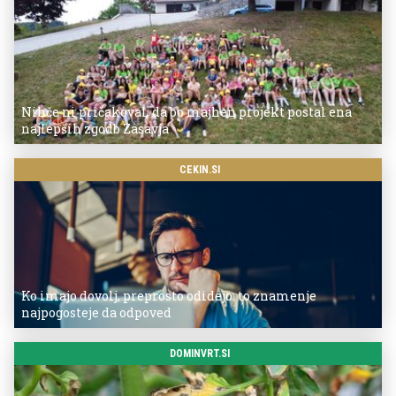
Nihče ni pričakoval, da bo majhen projekt postal ena
najlepših zgodb Zasavja
CEKIN.SI
Ko imajo dovolj, preprosto odidejo: to znamenje
najpogosteje da odpoved
DOMINVRT.SI