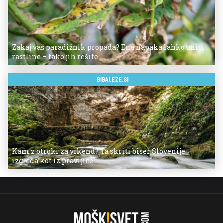
Zakaj vaš paradižnik propada? Ena napaka lahko uniči
rastline – tako jih rešite
BIBALEZE.SI
Kam z otroki za vikend? Ta skriti biser Slovenije
izgleda kot iz pravljice