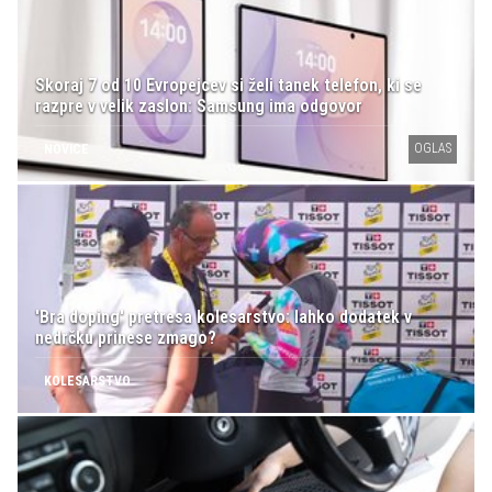
Skoraj 7 od 10 Evropejcev si želi tanek telefon, ki se
razpre v velik zaslon: Samsung ima odgovor
OGLAS
NOVICE
'Bra doping' pretresa kolesarstvo: lahko dodatek v
nedrčku prinese zmago?
KOLESARSTVO