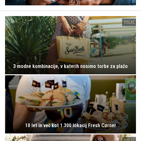
OGLAS
3 modne kombinacije, v katerih nosimo torbe za plažo
10 let in več kot 1.300 lokacij Fresh Corner
OGLAS