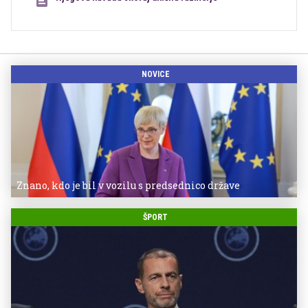
NOVICE
Znano, kdo je bil v vozilu s predsednico države
ŠPORT