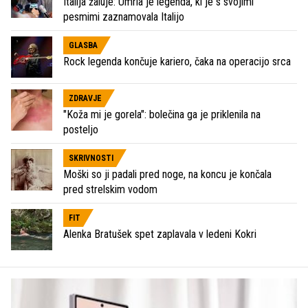
Italija žaluje: Umrla je legenda, ki je s svojimi
pesmimi zaznamovala Italijo
GLASBA
Rock legenda končuje kariero, čaka na operacijo srca
ZDRAVJE
"Koža mi je gorela": bolečina ga je priklenila na
posteljo
SKRIVNOSTI
Moški so ji padali pred noge, na koncu je končala
pred strelskim vodom
FIT
Alenka Bratušek spet zaplavala v ledeni Kokri