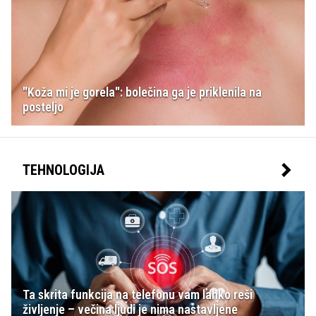
"Koža mi je gorela": bolečina ga je priklenila na
posteljo
TEHNOLOGIJA
Ta skrita funkcija na telefonu vam lahko reši
življenje – večina ljudi je nima nastavljene