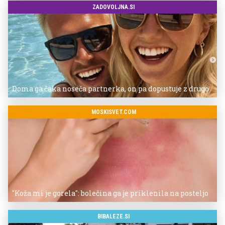
ZADOVOLJNA.SI
Doma ga čaka noseča partnerka, on pa dopustuje z drugo
MOSKISVET.COM
"Koža mi je gorela": bolečina ga je priklenila na posteljo
BIBALEZE.SI