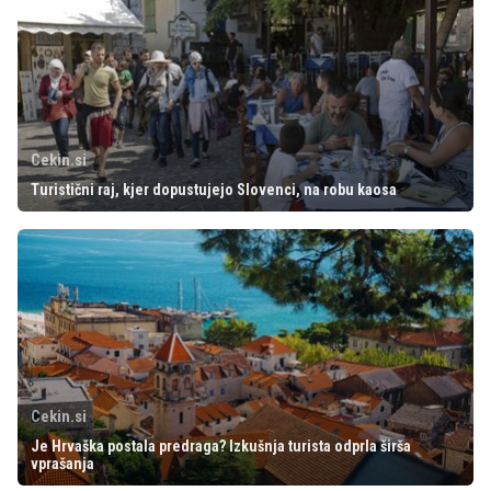
Cekin.si
Turistični raj, kjer dopustujejo Slovenci, na robu kaosa
Cekin.si
Je Hrvaška postala predraga? Izkušnja turista odprla širša
vprašanja