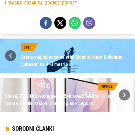
HRVAŠKA
SOBARICA
ZGODBE
DOPUST
SVET
Drzna zaljubljenca na vrhu Empire State Buildinga:
ljubezen na 443 metrih
NOVICE
Skoraj 7 od 10 Evropejcev si želi tanek telefon, ki se
razpre v velik zaslon: Samsung ima odgovor
SORODNI ČLANKI