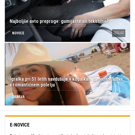
Najboljše avto preproge: gumijaste ali tekstilne?
OGLAS
NOVICE
Igralka pri 51 letih navdušuje v kopalkah: z možem uživa
v romantičnem poletju
ZABAVA
E-NOVICE