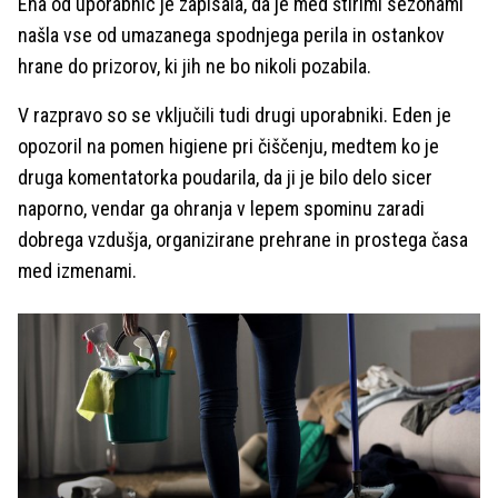
Ena od uporabnic je zapisala, da je med štirimi sezonami
našla vse od umazanega spodnjega perila in ostankov
hrane do prizorov, ki jih ne bo nikoli pozabila.
V razpravo so se vključili tudi drugi uporabniki. Eden je
opozoril na pomen higiene pri čiščenju, medtem ko je
druga komentatorka poudarila, da ji je bilo delo sicer
naporno, vendar ga ohranja v lepem spominu zaradi
dobrega vzdušja, organizirane prehrane in prostega časa
med izmenami.