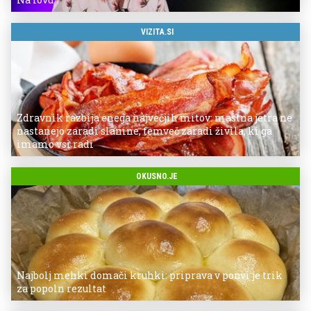
VIZITA.SI
Zdravnik razbija enega največjih mitov: mastna jetra ne
nastanejo zaradi slanine, temveč zaradi živila, ki ga
imamo vsi radi
OKUSNO.JE
Najbolj mehki domači kruhki: priprava v ponvi je trik
za popoln rezultat