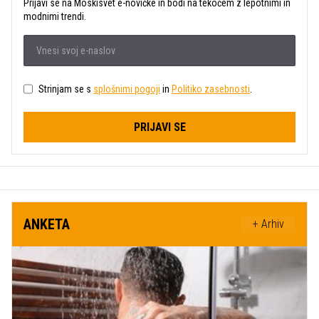
Prijavi se na Moskisvet e-novičke in bodi na tekočem z lepotnimi in
modnimi trendi.
Strinjam se s
splošnimi pogoji
in
Politiko zasebnosti
.
PRIJAVI SE
ANKETA
+ Arhiv