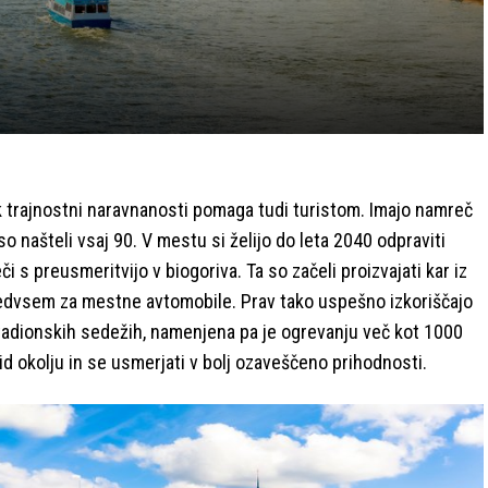
 trajnostni naravnanosti pomaga tudi turistom. Imajo namreč
so našteli vsaj 90. V mestu si želijo do leta 2040 odpraviti
i s preusmeritvijo v biogoriva. Ta so začeli proizvajati kar iz
predvsem za mestne avtomobile. Prav tako uspešno izkoriščajo
stadionskih sedežih, namenjena pa je ogrevanju več kot 1000
d okolju in se usmerjati v bolj ozaveščeno prihodnosti.