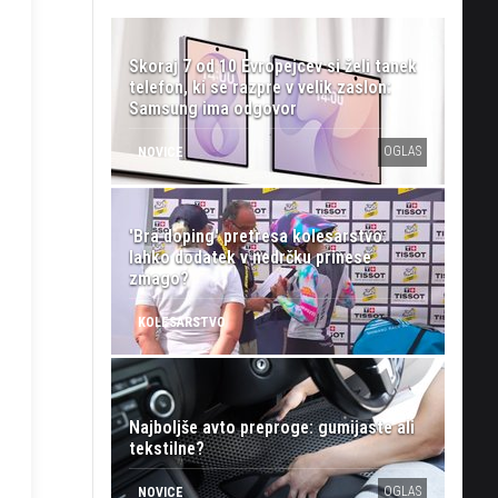
Skoraj 7 od 10 Evropejcev si želi tanek
telefon, ki se razpre v velik zaslon:
Samsung ima odgovor
OGLAS
NOVICE
'Bra doping' pretresa kolesarstvo:
lahko dodatek v nedrčku prinese
zmago?
KOLESARSTVO
Najboljše avto preproge: gumijaste ali
tekstilne?
OGLAS
NOVICE