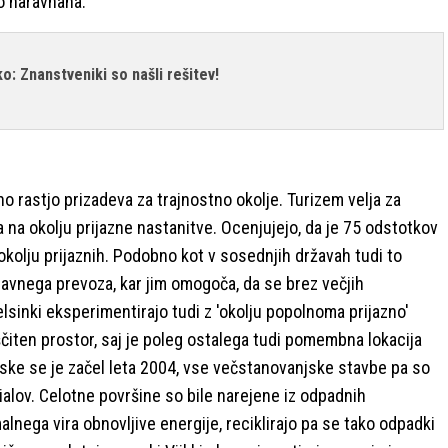
no naravnana.
: Znanstveniki so našli rešitev!
o rastjo prizadeva za trajnostno okolje. Turizem velja za
 okolju prijazne nastanitve. Ocenjujejo, da je 75 odstotkov
okolju prijaznih. Podobno kot v sosednjih državah tudi to
avnega prevoza, kar jim omogoča, da se brez večjih
inki eksperimentirajo tudi z 'okolju popolnoma prijazno'
ščiten prostor, saj je poleg ostalega tudi pomembna lokacija
eske se je začel leta 2004, vse večstanovanjske stavbe pa so
ialov. Celotne površine so bile narejene iz odpadnih
alnega vira obnovljive energije, reciklirajo pa se tako odpadki