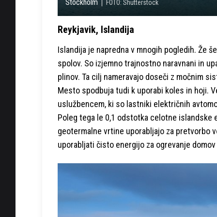
Stockholm
FOTO: Shutterstock
Reykjavik, Islandija
Islandija je napredna v mnogih pogledih. Že še
spolov. So izjemno trajnostno naravnani in upa
plinov. Ta cilj nameravajo doseči z močnim si
Mesto spodbuja tudi k uporabi koles in hoji. Ve
uslužbencem, ki so lastniki električnih avtomo
Poleg tega le 0,1 odstotka celotne islandske el
geotermalne vrtine uporabljajo za pretvorbo 
uporabljati čisto energijo za ogrevanje domov 