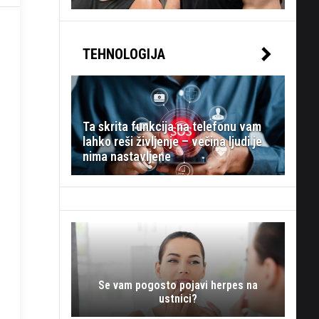
TEHNOLOGIJA
Ta skrita funkcija na telefonu vam
lahko reši življenje – večina ljudi je
nima nastavljene
Se vam pogosto pojavi herpes na
ustnici?