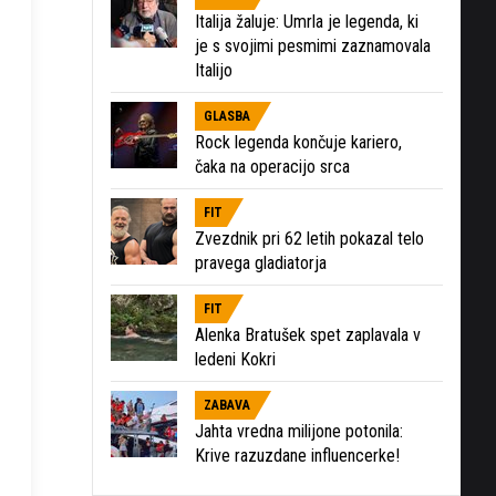
Italija žaluje: Umrla je legenda, ki
je s svojimi pesmimi zaznamovala
Italijo
GLASBA
Rock legenda končuje kariero,
čaka na operacijo srca
FIT
Zvezdnik pri 62 letih pokazal telo
pravega gladiatorja
FIT
Alenka Bratušek spet zaplavala v
ledeni Kokri
ZABAVA
Jahta vredna milijone potonila:
Krive razuzdane influencerke!