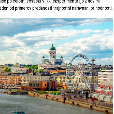
še po celotni soseski Viikki eksperimentirajo z novimi
 eden od primerov predanosti trajnostni naravnani prihodnosti.