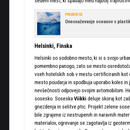
sedem mest, ki spadajo med najbolj trajnost
PREBERI ŠE
Onesnaževanje oceanov s plastiko
Helsinki, Finska
Helsinki so sodobno mesto, ki si s svojo urban
pomembno panogo, zato se mesto osredotoča na
vseh hotelskih sob v mestu certificiranih kot 
mesto poudarja in spodbuja uporabo koles in j
nevšečnosti odpovejo svojim avtomobilom. Hels
sosesko. Soseska
Viikki
deluje skoraj kot za
gnezdenja in selitve ptic. Projekt zelene sos
bile zgrajene iz nestrupenih in naravnih mater
materialov, ogrevanje se zagotavlja iz geoterm