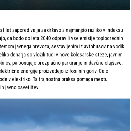
st let zapored velja za državo z najmanjšo razliko v indeksu
jo, da bodo do leta 2040 odpravili vse emisije toplogrednih
stemom javnega prevoza, sestavljenim iz avtobusov na vodik.
liko denarja so vložili tudi v nove kolesarske steze, javnim
bilov, pa ponujajo brezplačno parkiranje in davčne olajšave.
ektrične energije proizvedejo iz fosilnih goriv. Celo
vode v elektriko. Ta trajnostna praksa pomaga mestu
in javno osvetlitev.