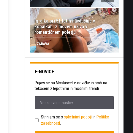
Igralka pri 51 letih navdušuje v
kopalkah: z možem uživa v
romantičnem poletju
ZABAVA
E-NOVICE
Prijavi se na Moskisvet e-novičke in bodi na
tekočem z lepotnimi in modnimi trendi.
Strinjam se s
splošnimi pogoji
in
Politiko
zasebnosti
.