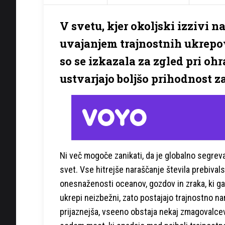
V svetu, kjer okoljski izzivi 
uvajanjem trajnostnih ukrepov
so se izkazala za zgled pri ohr
ustvarjajo boljšo prihodnost za
Ni več mogoče zanikati, da je globalno segrev
svet. Vse hitrejše naraščanje števila prebiva
onesnaženosti oceanov, gozdov in zraka, ki g
ukrepi neizbežni, zato postajajo trajnostno nara
prijaznejša, vseeno obstaja nekaj zmagovalce