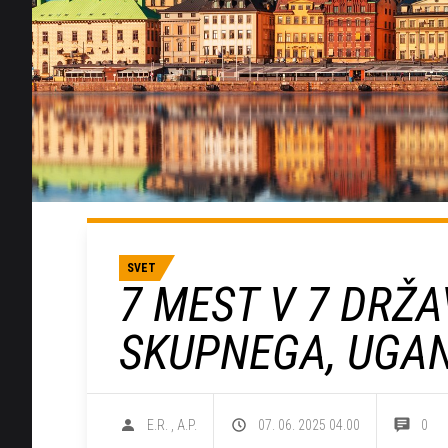
SVET
7 MEST V 7 DRŽA
SKUPNEGA, UGAN
E.R.
,
A.P.
07. 06. 2025 04.00
0