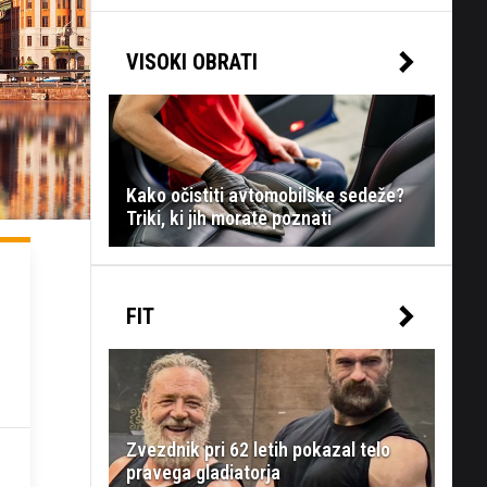
VISOKI OBRATI
Kako očistiti avtomobilske sedeže?
Triki, ki jih morate poznati
FIT
Zvezdnik pri 62 letih pokazal telo
pravega gladiatorja