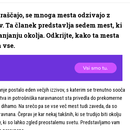
naraščajo, se mnoga mesta odzivajo z
. Ta članek predstavlja sedem mest, ki
anjanju okolja. Odkrijte, kako ta mesta
 vse.
anje postalo eden večjih izzivov, s katerim se trenutno sooča
lstva in potrošniška naravnanost sta privedla do prekomerne
a dihamo. Na srečo pa se vse več mest tudi zaveda, da so
vnana. Čeprav je kar nekaj takšnih, ki se trudijo biti okolju
v, ki so lahko zgled preostalemu svetu. Predstavljamo vam