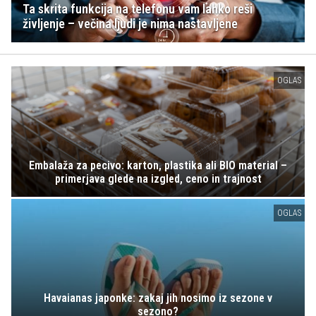
Ta skrita funkcija na telefonu vam lahko reši
življenje – večina ljudi je nima nastavljene
OGLAS
Embalaža za pecivo: karton, plastika ali BIO material –
primerjava glede na izgled, ceno in trajnost
OGLAS
Havaianas japonke: zakaj jih nosimo iz sezone v
sezono?