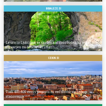
BIBALEZE.SI
Le uro iz Ljubljane se skriva naravni čudež, ki je kot
ustvarjen za družinski izlet
CEKIN.SI
Tudi 400.000 evrov pogosto ni več dovolj za nakup
stanovanja