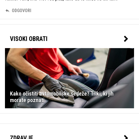
ODGOVORI
VISOKI OBRATI
Kako očistiti avtomobilske sedeže? Triki, ki jih
morate poznati
ZDRAVJE