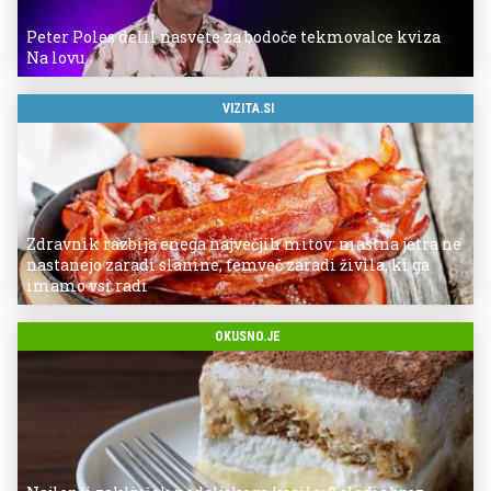
Peter Poles delil nasvete za bodoče tekmovalce kviza
Na lovu
VIZITA.SI
Zdravnik razbija enega največjih mitov: mastna jetra ne
nastanejo zaradi slanine, temveč zaradi živila, ki ga
imamo vsi radi
OKUSNO.JE