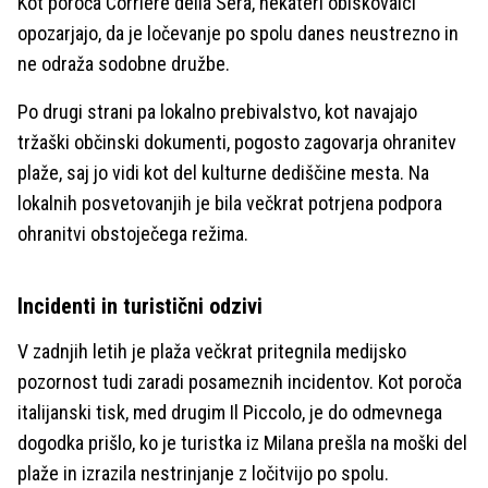
Kot poroča Corriere della Sera, nekateri obiskovalci
opozarjajo, da je ločevanje po spolu danes neustrezno in
ne odraža sodobne družbe.
Po drugi strani pa lokalno prebivalstvo, kot navajajo
tržaški občinski dokumenti, pogosto zagovarja ohranitev
plaže, saj jo vidi kot del kulturne dediščine mesta. Na
lokalnih posvetovanjih je bila večkrat potrjena podpora
ohranitvi obstoječega režima.
Incidenti in turistični odzivi
V zadnjih letih je plaža večkrat pritegnila medijsko
pozornost tudi zaradi posameznih incidentov. Kot poroča
italijanski tisk, med drugim Il Piccolo, je do odmevnega
dogodka prišlo, ko je turistka iz Milana prešla na moški del
plaže in izrazila nestrinjanje z ločitvijo po spolu.