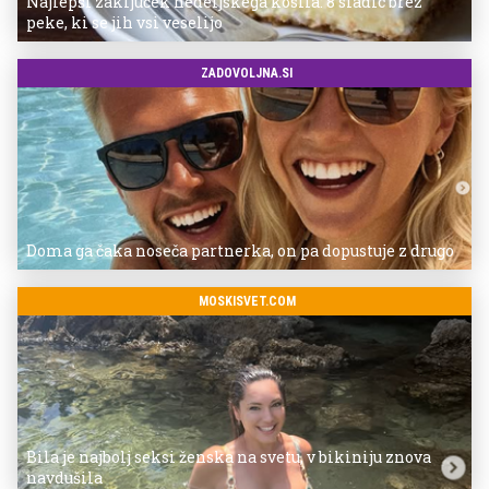
Najlepši zaključek nedeljskega kosila: 8 sladic brez
peke, ki se jih vsi veselijo
ZADOVOLJNA.SI
Doma ga čaka noseča partnerka, on pa dopustuje z drugo
MOSKISVET.COM
Bila je najbolj seksi ženska na svetu, v bikiniju znova
navdušila