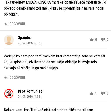
Taka ureditev ENEGA KOŠČKA morske obale seveda moti tiste , ki
povsod delajo samo zdrahe , ki bi vse spreminjali in najraje hodili
po rokah .
ODGOVORI
SpamEx
0
0
01. 07. 2026 12.18
Zadnjič ko sem pod tem člankom bral komentarje sem se vprašal
kaj je sploh bolj civilizirano da se ljudje oblačijo in svoje telo
skrivajo ali slačijo in ga razkazujejo
ODGOVORI
Protikomunist
1
0
01. 07. 2026 11.52
Kolikor vem, ima Trst več plaž, tako da te nihče ne sili tam.