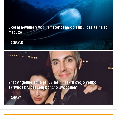
Skoraj nevidna v vodi, smrtonosna ob stiku: pazite na to
meduzo
ZDRAVJE
Brat Angeline Jolie pri 53 letih razkril svojo veliko
skrivnost: 'Zdaj sem končno svoboden'
ZABAVA