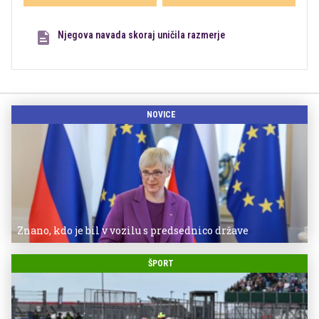
Njegova navada skoraj uničila razmerje
NOVICE
Znano, kdo je bil v vozilu s predsednico države
ŠPORT