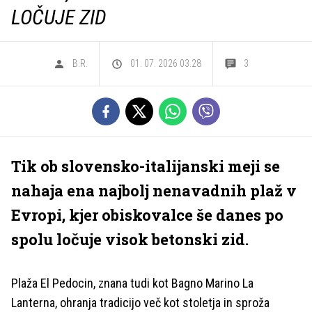
LOČUJE ZID
B.R.
01. 07. 2026 03.28
3
Tik ob slovensko-italijanski meji se
nahaja ena najbolj nenavadnih plaž v
Evropi, kjer obiskovalce še danes po
spolu ločuje visok betonski zid.
Plaža El Pedocin, znana tudi kot Bagno Marino La
Lanterna, ohranja tradicijo več kot stoletja in sproža