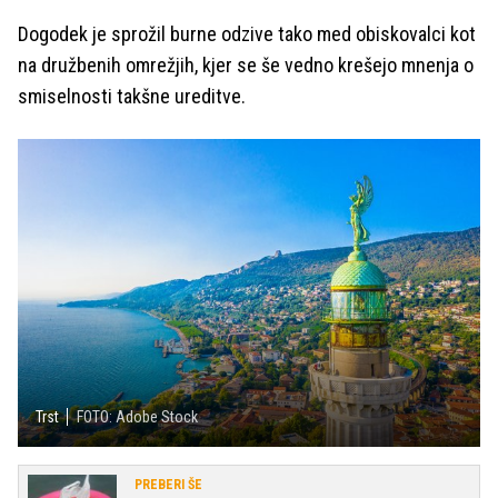
Dogodek je sprožil burne odzive tako med obiskovalci kot
na družbenih omrežjih, kjer se še vedno krešejo mnenja o
smiselnosti takšne ureditve.
Trst
FOTO: Adobe Stock
PREBERI ŠE