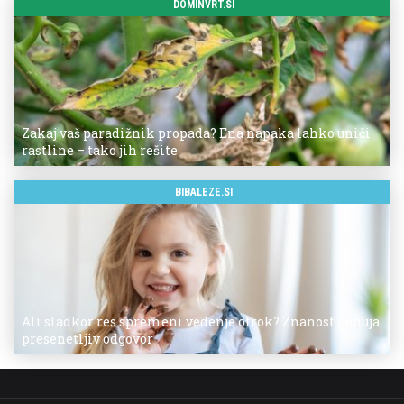
DOMINVRT.SI
Zakaj vaš paradižnik propada? Ena napaka lahko uniči
rastline – tako jih rešite
BIBALEZE.SI
Ali sladkor res spremeni vedenje otrok? Znanost ponuja
presenetljiv odgovor