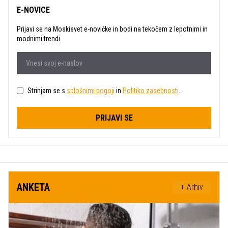
E-NOVICE
Prijavi se na Moskisvet e-novičke in bodi na tekočem z lepotnimi in
modnimi trendi.
Strinjam se s
splošnimi pogoji
in
Politiko zasebnosti
.
PRIJAVI SE
ANKETA
+ Arhiv