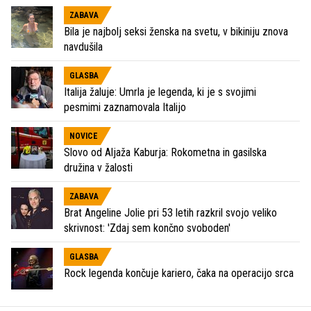
ZABAVA
Bila je najbolj seksi ženska na svetu, v bikiniju znova
navdušila
GLASBA
Italija žaluje: Umrla je legenda, ki je s svojimi
pesmimi zaznamovala Italijo
NOVICE
Slovo od Aljaža Kaburja: Rokometna in gasilska
družina v žalosti
ZABAVA
Brat Angeline Jolie pri 53 letih razkril svojo veliko
skrivnost: 'Zdaj sem končno svoboden'
GLASBA
Rock legenda končuje kariero, čaka na operacijo srca