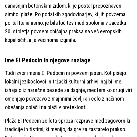
današnjim betonskim zidom, ki je postal prepoznaven
simbol plaže. Po podatkih zgodovinarjev, ki jih povzema
portal Italianismo, je bila ločitev med spoloma v začetku
20. stoletja povsem običajna praksa na več evropskih
kopališčih, a je večinoma izginila.
Ime El Pedocin in njegove razlage
Tudi izvor imena El Pedocin ni povsem jasen. Kot pišejo
lokalni jezikoslovci in tržaški kulturni arhivi, naj bi ime
izhajalo iz narečne besede za dagnje, medtem ko drugi viri
omenjajo povezavo z majhnimi čevlji ali celo z načinom
obešanja oblačil na plaži v preteklosti.
Plaža El Pedocin že leta sproža razprave med zagovorniki
tradicije in tistimi, ki menijo, da gre za zastarelo prakso.