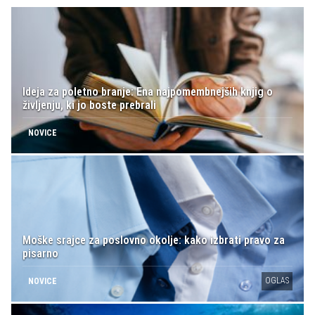
Ideja za poletno branje: Ena najpomembnejših knjig o
življenju, ki jo boste prebrali
NOVICE
Moške srajce za poslovno okolje: kako izbrati pravo za
pisarno
OGLAS
NOVICE