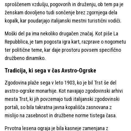
sproščenem vzdušju, pogovorih in druženju, ob tem pa je
ženskam dovoljeno tudi sončenje brez zgornjega dela
kopalk, kar poudarjajo italijanski mestni turistični vodiči.
Moški del pa ima nekoliko drugačen značaj. Kot piše La
Repubblica, je tam pogosta igra kart, razprave o nogometu
ter politične teme, kar daje prostoru povsem specifično
družbeno dinamiko.
Tradicija, ki sega v čas Avstro-Ogrske
Zgodovina plaže sega v leto 1903, ko je bil Trst še del
avstro-ogrske monarhije. Kot navajajo zgodovinski arhivi
mesta Trst, ki jih povzemajo tudi italijanski zgodovinski
portali, so bila takratna javna kopališča zasnovana z
mislijo na zasebnost in družbene norme tistega časa.
Prvotna lesena ograja je bila kasneje zamenjana z