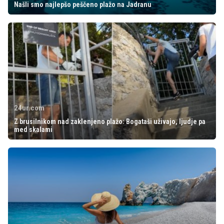
Našli smo najlepšo peščeno plažo na Jadranu
24ur.com
Z brusilnikom nad zaklenjeno plažo: Bogataši uživajo, ljudje pa
med skalami