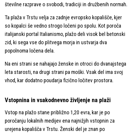
številne razprave o svobodi, tradiciji in družbenih normah.
Ta plaža v Trstu velja za zadnje evropsko kopališče, kjer
so kopalci še vedno strogo ločeni po spolu. Kot poroča
italijanski portal Italianismo, plažo deli visok bel betonski
zid, ki sega vse do plitvega morja in ustvarja dva
popolnoma ločena dela.
Na eni strani se nahajajo ženske in otroci do dvanajstega
leta starosti, na drugi strani pa moški. Vsak del ima svoj
vhod, kar dodatno poudarja fizično ločitev prostora.
Vstopnina in vsakodnevno življenje na plaži
Vstop na plažo stane približno 1,20 evra, kar je po
poročanju lokalnih medijev ena najnižjih vstopnin za
urejena kopališča v Trstu. Ženski del je znan po