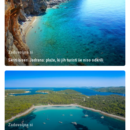
Zadovoljna.si
Skriti biseri Jadrana: plaže, ki jih turisti še niso odkrili
Zadovoljna.si