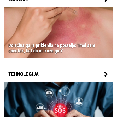
Bolečina ga je priklenila na posteljo: 'Imel sem
občutek, kot da mi koža gori'
TEHNOLOGIJA