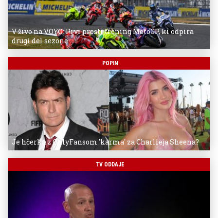
V živo na VOYO: Prvi prosti trening MotoGP, ki odpira
drugi del sezone
POPIN
Je hčerka z OnlyFansom 'karma' za Charlieja Sheena?
TV ODDAJE