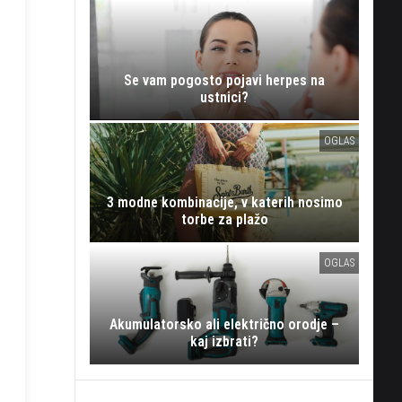
Se vam pogosto pojavi herpes na
ustnici?
OGLAS
3 modne kombinacije, v katerih nosimo
torbe za plažo
OGLAS
Akumulatorsko ali električno orodje –
kaj izbrati?