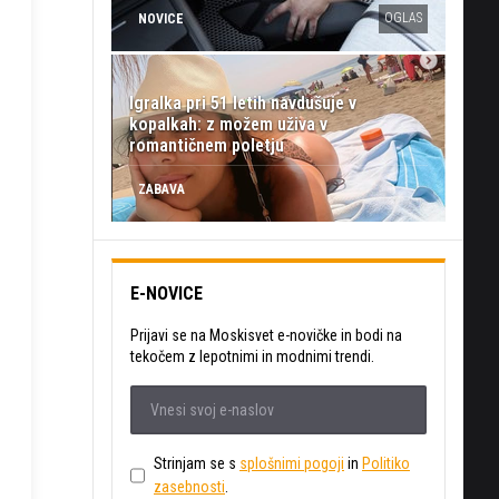
OGLAS
NOVICE
Igralka pri 51 letih navdušuje v
kopalkah: z možem uživa v
romantičnem poletju
ZABAVA
E-NOVICE
Prijavi se na Moskisvet e-novičke in bodi na
tekočem z lepotnimi in modnimi trendi.
Strinjam se s
splošnimi pogoji
in
Politiko
zasebnosti
.