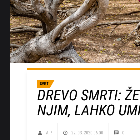
SVET
DREVO SMRTI: Ž
NJIM, LAHKO UM
A.P.
22. 03. 2020 06.00
0