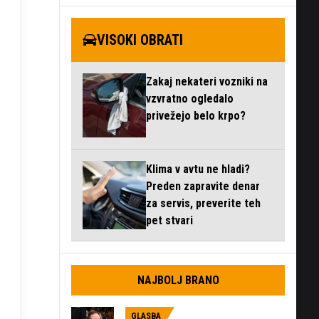
VISOKI OBRATI
Zakaj nekateri vozniki na
vzvratno ogledalo
privežejo belo krpo?
Klima v avtu ne hladi?
Preden zapravite denar
za servis, preverite teh
pet stvari
NAJBOLJ BRANO
GLASBA