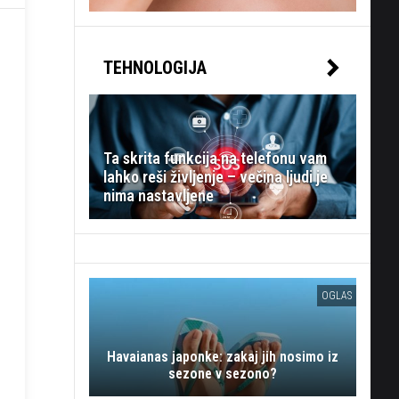
TEHNOLOGIJA
Ta skrita funkcija na telefonu vam
lahko reši življenje – večina ljudi je
nima nastavljene
OGLAS
Havaianas japonke: zakaj jih nosimo iz
sezone v sezono?