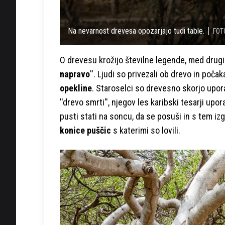
Na nevarnost drevesa opozarjajo tudi table.
FOTO
O drevesu krožijo številne legende, med drugim
napravo
''. Ljudi so privezali ob drevo in počak
opekline
. Staroselci so drevesno skorjo upora
''drevo smrti'', njegov les karibski tesarji upora
pusti stati na soncu, da se posuši in s tem iz
konice puščic
s katerimi so lovili.