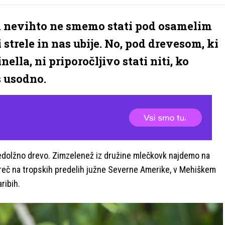
ed nevihto ne smemo stati pod osamelim
strele in nas ubije. No, pod drevesom, ki
lla, ni priporočljivo stati niti, ko
s usodno.
dolžno drevo. Zimzelenež iz družine mlečkovk najdemo na
mreč na tropskih predelih južne Severne Amerike, v Mehiškem
ribih.