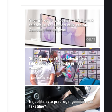
Skoraj 7 od 10 Evropejcev si želi tanek
telefon, ki se razpre v velik zaslon:
Samsung ima odgovor
OGLAS
NOVICE
'Bra doping' pretresa kolesarstvo:
lahko dodatek v nedrčku prinese
zmago?
KOLESARSTVO
Najboljše avto preproge: gumijaste ali
tekstilne?