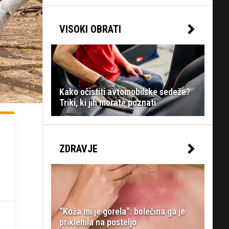
VISOKI OBRATI
Kako očistiti avtomobilske sedeže?
Triki, ki jih morate poznati
ZDRAVJE
"Koža mi je gorela": bolečina ga je
priklenila na posteljo