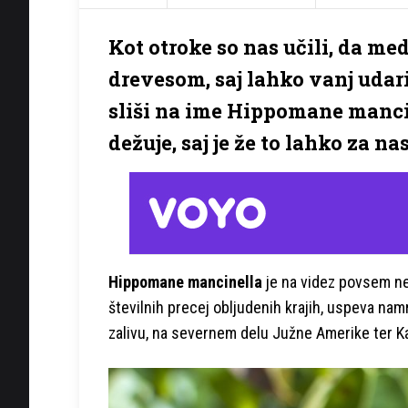
Kot otroke so nas učili, da m
drevesom, saj lahko vanj udari 
sliši na ime Hippomane mancine
dežuje, saj je že to lahko za na
Hippomane mancinella
je na videz povsem ne
številnih precej obljudenih krajih, uspeva na
zalivu, na severnem delu Južne Amerike ter Ka