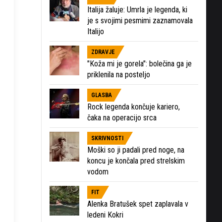
Italija žaluje: Umrla je legenda, ki
je s svojimi pesmimi zaznamovala
Italijo
ZDRAVJE
"Koža mi je gorela": bolečina ga je
priklenila na posteljo
GLASBA
Rock legenda končuje kariero,
čaka na operacijo srca
SKRIVNOSTI
Moški so ji padali pred noge, na
koncu je končala pred strelskim
vodom
FIT
Alenka Bratušek spet zaplavala v
ledeni Kokri