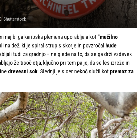
: Shutterstock
 naj bi ga karibska plemena uporabljala kot ''
mučilno
ali na dež, ki je spiral strup s skorje in povzročal
hude
bljali tudi za gradnjo – ne glede na to, da se ga drži vzdevek
bljajo že tisočletja, ključno pri tem pa je, da se les izreže in
gine
drevesni sok
. Slednji je sicer nekoč služil kot
premaz za