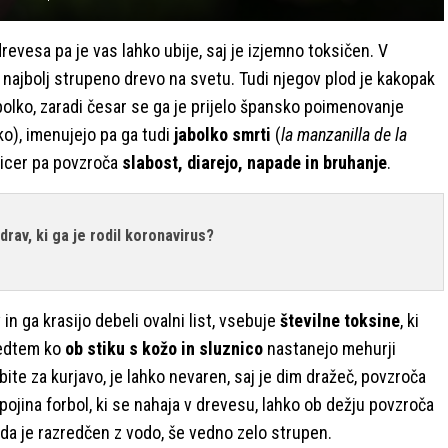
drevesa pa je vas lahko ubije, saj je izjemno toksičen. V
t najbolj strupeno drevo na svetu. Tudi njegov plod je kakopak
olko, zaradi česar se ga je prijelo špansko poimenovanje
o), imenujejo pa ga tudi
jabolko smrti
(
la manzanilla de la
sicer pa povzroča
slabost, diarejo, napade in bruhanje
.
zdrav, ki ga je rodil koronavirus?
in ga krasijo debeli ovalni list, vsebuje
številne toksine
, ki
medtem ko
ob stiku s kožo in sluznico
nastanejo mehurji
ite za kurjavo, je lahko nevaren, saj je dim dražeč, povzroča
pojina forbol, ki se nahaja v drevesu, lahko ob dežju povzroča
 da je razredčen z vodo, še vedno zelo strupen.