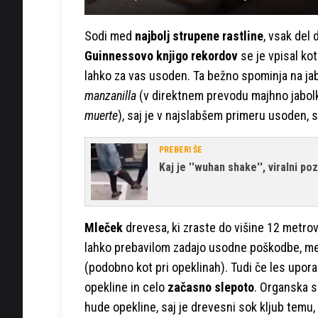
Sodi med
najbolj strupene rastline
, vsak del 
Guinnessovo knjigo rekordov
se je vpisal ko
lahko za vas usoden. Ta bežno spominja na jab
manzanilla
(v direktnem prevodu majhno jabolk
muerte
), saj je v najslabšem primeru usoden, 
PREBERI ŠE
Kaj je ''wuhan shake'', viralni po
Mleček
drevesa, ki zraste do višine 12 metrov 
lahko prebavilom zadajo usodne poškodbe, 
(podobno kot pri opeklinah). Tudi če les uporab
opekline in celo
začasno slepoto
. Organska s
hude opekline, saj je drevesni sok kljub temu,