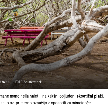
a svetu.
FOTO: Shutterstock
mane mancinella naletili na kakšni obljudeni
eksotični plaži
,
ranijo oz. primerno označijo z opozorili za mimoidoče.