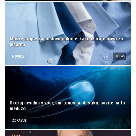
Moške srajce za poslovno okolje: kako izbrati pravo za
pisarno
OGLAS
NOVICE
Skoraj nevidna v vodi, smrtonosna ob stiku: pazite na to
meduzo
ZDRAVJE