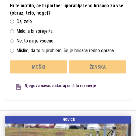
Bi te motilo, če bi partner uporabljal eno brisačo za vse
(obraz, telo, noge)?
Da, zelo
Malo, a bi sprejel/a
Ne, to mi je vseeno
Mislim, da to ni problem, če je brisača redno oprana
MOŠKI
ŽENSKA
Njegova navada skoraj uničila razmerje
NOVICE