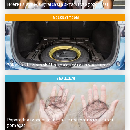
Hčerki slavnega igralca sta ukradli vso pozornost
MOSKISVET.COM
Zakaj novi avtomobili nimajo več rezervne gume?
BIBALEZE.SI
Poporodno izpadanje las: kaj je normalno in kako si
pomagati