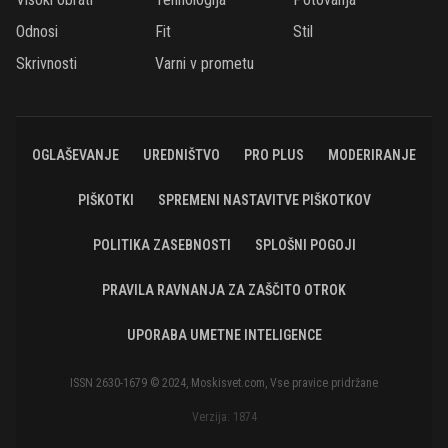
Odnosi
Fit
Stil
Skrivnosti
Varni v prometu
OGLAŠEVANJE
UREDNIŠTVO
PRO PLUS
MODERIRANJE
PIŠKOTKI
SPREMENI NASTAVITVE PIŠKOTKOV
POLITIKA ZASEBNOSTI
SPLOŠNI POGOJI
PRAVILA RAVNANJA ZA ZAŠČITO OTROK
UPORABA UMETNE INTELIGENCE
ISSN 2630-1679 © 2024, Moskisvet.com, Vse pravice pridržane
Verzija: 1874