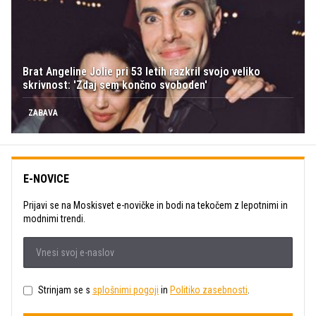
Brat Angeline Jolie pri 53 letih razkril svojo veliko
skrivnost: 'Zdaj sem končno svoboden'
ZABAVA
E-NOVICE
Prijavi se na Moskisvet e-novičke in bodi na tekočem z lepotnimi in
modnimi trendi.
Strinjam se s
splošnimi pogoji
in
Politiko zasebnosti
.