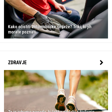
Kako očistiti avtomobilske sedeže? Triki, ki jih
morate poznati
ZDRAVJE
To je jutranja navada, ki lahko podaljša življenje