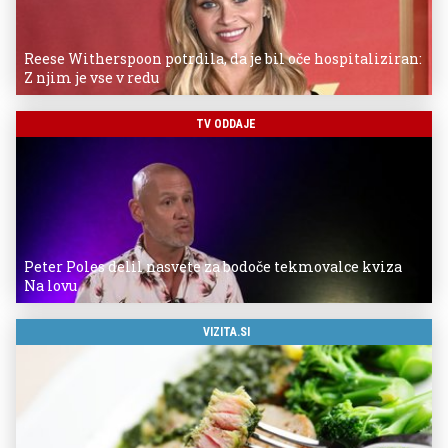
Reese Witherspoon potrdila, da je bil oče hospitaliziran:
Z njim je vse v redu
TV ODDAJE
Peter Poles delil nasvete za bodoče tekmovalce kviza
Na lovu
VIZITA.SI