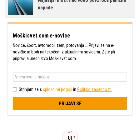
Najdaljši most nad vodo povzroča panične
napade
Moškisvet.com e-novice
Novice, šport, avtomobilizem, potovanja ... Prijavi se na e-
novičke in bodi na tekočem z aktualnimi novicami. Zate jih
pripravlja uredništvo Moškisvet.com.
Strinjam se s
splošnimi pogoji
in
Politiko zasebnosti
.
PRIJAVI SE
UI