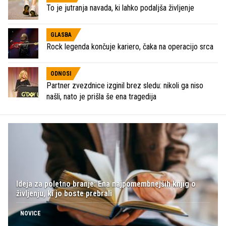
To je jutranja navada, ki lahko podaljša življenje
GLASBA
Rock legenda končuje kariero, čaka na operacijo srca
ODNOSI
Partner zvezdnice izginil brez sledu: nikoli ga niso
našli, nato je prišla še ena tragedija
Ideja za poletno branje: Ena najpomembnejših knjig o
življenju, ki jo boste prebrali
NOVICE