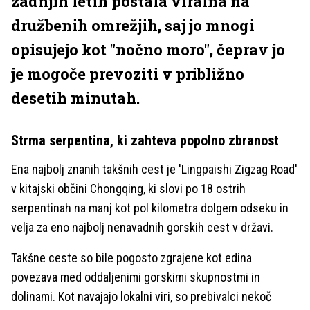
zadnjih letih postala viralna na
družbenih omrežjih, saj jo mnogi
opisujejo kot "nočno moro", čeprav jo
je mogoče prevoziti v približno
desetih minutah.
Strma serpentina, ki zahteva popolno zbranost
Ena najbolj znanih takšnih cest je 'Lingpaishi Zigzag Road'
v kitajski občini Chongqing, ki slovi po 18 ostrih
serpentinah na manj kot pol kilometra dolgem odseku in
velja za eno najbolj nenavadnih gorskih cest v državi.
Takšne ceste so bile pogosto zgrajene kot edina
povezava med oddaljenimi gorskimi skupnostmi in
dolinami. Kot navajajo lokalni viri, so prebivalci nekoč