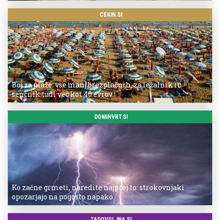
CEKIN.SI
Boj za plaže: vse manj brezplačnih, za ležalnik in
senčnik tudi več kot 40 evrov
DOMINVRT.SI
Ko začne grmeti, naredite najprej to: strokovnjaki
opozarjajo na pogosto napako
ZADOVOLJNA.SI