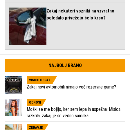
Zakaj nekateri vozniki na vzvratno
ogledalo privežejo belo krpo?
NAJBOLJ BRANO
VISOKI OBRATI
Zakaj novi avtomobili nimajo več rezervne gume?
ODNOSI
Moški se me bojijo, ker sem lepa in uspešna: Misica
razkrila, zakaj je še vedno samska
ZDRAVJE