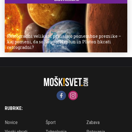
Retrogradni velikani prinašajo pomembne premike –
kaj pomeni, da so Saturn, Neptun in Pluton hkrati
retrogradni?
RUBRIKE:
Novice
Šport
Zabava
Visoki obrati
Tehnologija
Potovanja