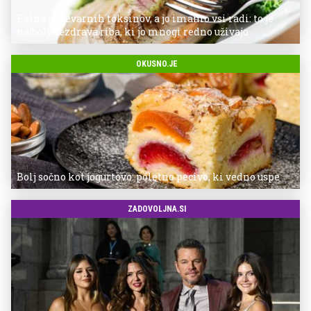
Polna je nevarnih toksinov, a jo imamo vsi radi: to je
najbolj nezdrava riba, ki jo mnogi redno uživajo
OKUSNO.JE
Bolj sočno kot jogurtovo: poletno pecivo, ki vedno uspe
ZADOVOLJNA.SI