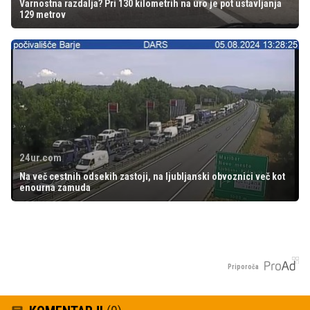
Varnostna razdalja? Pri 130 kilometrih na uro je pot ustavljanja
129 metrov
24ur.com
Na več cestnih odsekih zastoji, na ljubljanski obvoznici več kot
enourna zamuda
Priporoča