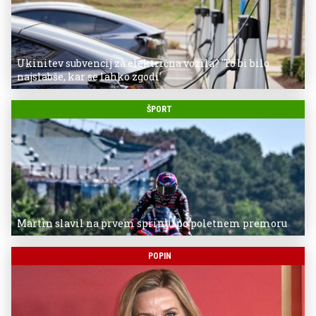
Ukinitev subvencij za električna vozila? 'To bi bilo
najslabše, kar se lahko zgodi'
ŠPORT
Martin slavil na prvem sprintu po poletnem premoru
POPIN