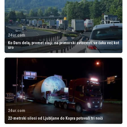
24ur.com
Ko Dars dela, promet stoji: na primorski avtocesti se čaka več kot
uro
24ur.com
22-metrski silosi od Ljubljane do Kopra potovali tri noči