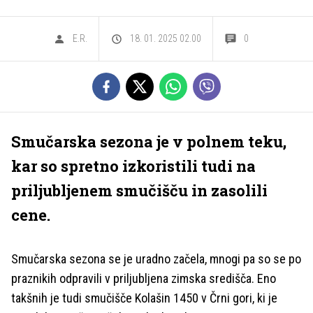
E.R.
18. 01. 2025 02.00
0
Smučarska sezona je v polnem teku,
kar so spretno izkoristili tudi na
priljubljenem smučišču in zasolili
cene.
Smučarska sezona se je uradno začela, mnogi pa so se po
praznikih odpravili v priljubljena zimska središča. Eno
takšnih je tudi smučišče Kolašin 1450 v Črni gori, ki je