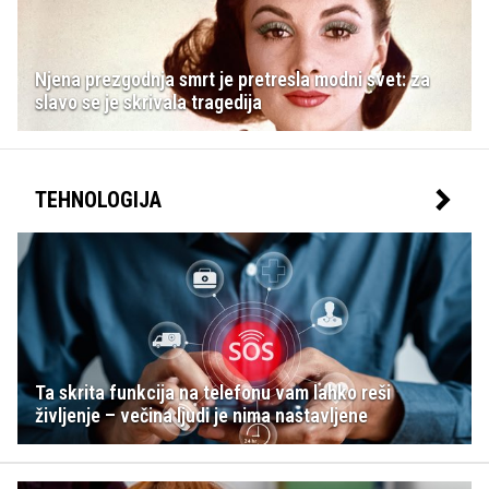
Njena prezgodnja smrt je pretresla modni svet: za
slavo se je skrivala tragedija
TEHNOLOGIJA
Ta skrita funkcija na telefonu vam lahko reši
življenje – večina ljudi je nima nastavljene