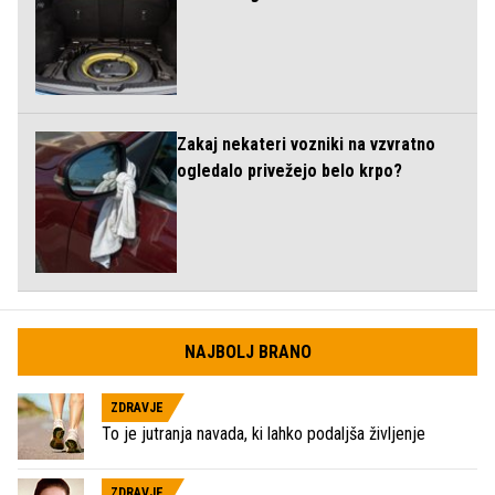
Zakaj nekateri vozniki na vzvratno
ogledalo privežejo belo krpo?
NAJBOLJ BRANO
ZDRAVJE
To je jutranja navada, ki lahko podaljša življenje
ZDRAVJE