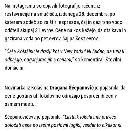
Na Instagramu so objavili fotografijo računa iz
restavracije na smučišču, izdanega 28. decembra, po
katerem sodeč so za štiri espresse, čaj in gazirano vodo
odšteli skupaj 31 evrov. Cene na kos kažejo, da sta kava in
gazirana voda po pet evrov, čaj pa šest evrov.
"Čaj v Kolašinu je dražji kot v New Yorku! Ni čudno, da turisti
odhajajo, odganjamo jih s cenami,"
so komentirali številni
domačini.
Novinarka iz Kolašina
Dragana Šćepanović
je pojasnila, da
cene gostinskih lokalov ne odražajo povprečnih cen v
samem mestu.
Šćepanovićeva je pojasnila:
"Lastnik lokala ima pravico
določati cene po lastni poslovni logiki, vendar to nikakor ni