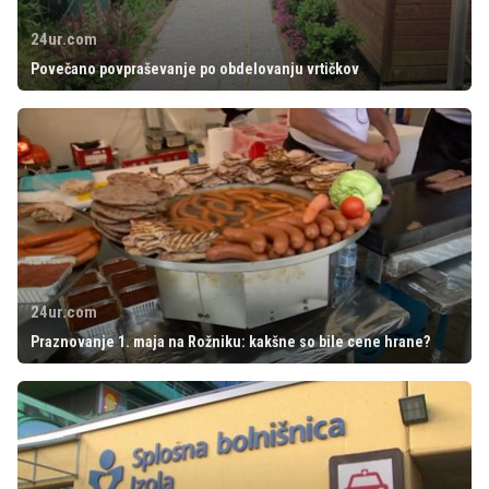
24ur.com
Povečano povpraševanje po obdelovanju vrtičkov
24ur.com
Praznovanje 1. maja na Rožniku: kakšne so bile cene hrane?