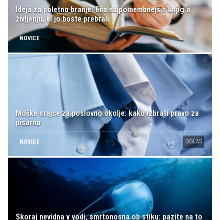
Ideja za poletno branje: Ena najpomembnejših knjig o
življenju, ki jo boste prebrali
NOVICE
Moške srajce za poslovno okolje: kako izbrati pravo za
pisarno
OGLAS
NOVICE
Skoraj nevidna v vodi, smrtonosna ob stiku: pazite na to