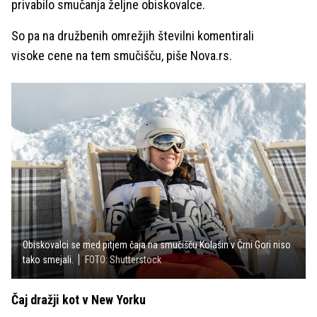
privabilo smučanja željne obiskovalce.
So pa na družbenih omrežjih številni komentirali
visoke cene na tem smučišču, piše Nova.rs.
Obiskovalci se med pitjem čaja na smučišču Kolašin v Črni Gori niso
tako smejali.
FOTO: Shutterstock
Čaj dražji kot v New Yorku