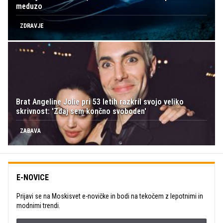
meduzo
ZDRAVJE
Brat Angeline Jolie pri 53 letih razkril svojo veliko
skrivnost: 'Zdaj sem končno svoboden'
ZABAVA
E-NOVICE
Prijavi se na Moskisvet e-novičke in bodi na tekočem z lepotnimi in
modnimi trendi.