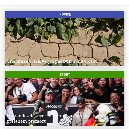
NOVICE
Vročina se vrača, večjih padavin ni na vidiku
ŠPORT
Fernandez do suverene zmage na prvi dirki po
poletnem premoru