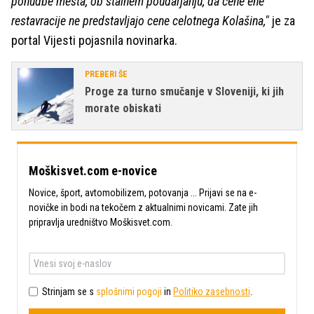
ponudbe mesta, ob stalnem poudarjanju, da cene ene
restavracije ne predstavljajo cene celotnega Kolašina,"
je za
portal Vijesti pojasnila novinarka.
PREBERI ŠE
Proge za turno smučanje v Sloveniji, ki jih
morate obiskati
Moškisvet.com e-novice
Novice, šport, avtomobilizem, potovanja ... Prijavi se na e-
novičke in bodi na tekočem z aktualnimi novicami. Zate jih
pripravlja uredništvo Moškisvet.com.
Strinjam se s
splošnimi pogoji
in
Politiko zasebnosti
.