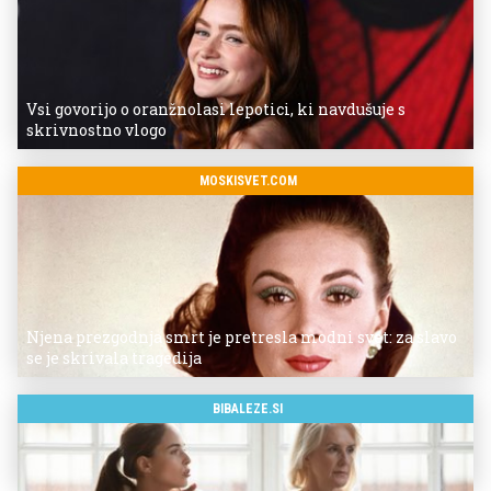
Vsi govorijo o oranžnolasi lepotici, ki navdušuje s
skrivnostno vlogo
MOSKISVET.COM
Njena prezgodnja smrt je pretresla modni svet: za slavo
se je skrivala tragedija
BIBALEZE.SI