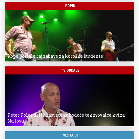
POPIN
Kope postale raj zabave za koroške študente
TV ODDAJE
Peter Poles delil nasvete za bodoče tekmovalce kviza
Na lovu
VIZITA.SI