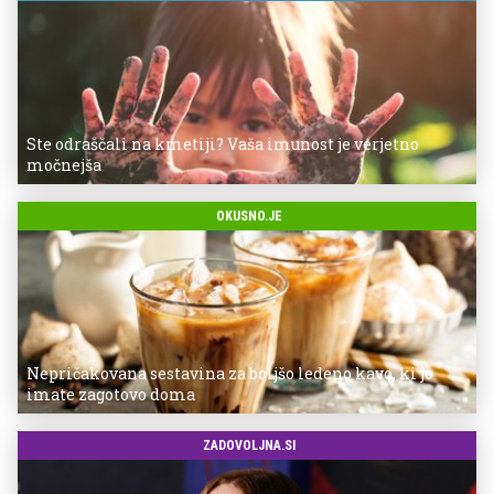
Ste odraščali na kmetiji? Vaša imunost je verjetno
močnejša
OKUSNO.JE
Nepričakovana sestavina za boljšo ledeno kavo, ki jo
imate zagotovo doma
ZADOVOLJNA.SI