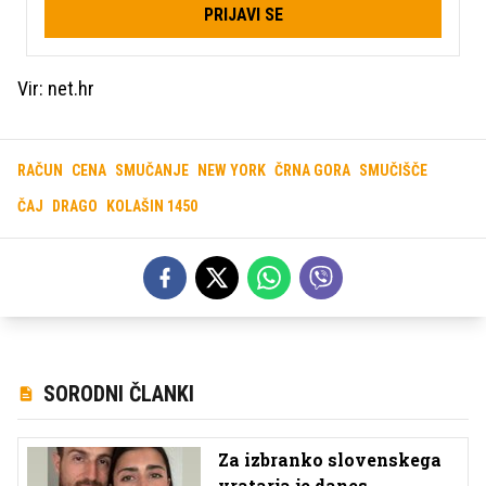
PRIJAVI SE
Vir: net.hr
RAČUN
CENA
SMUČANJE
NEW YORK
ČRNA GORA
SMUČIŠČE
ČAJ
DRAGO
KOLAŠIN 1450
SORODNI ČLANKI
Za izbranko slovenskega
vratarja je danes