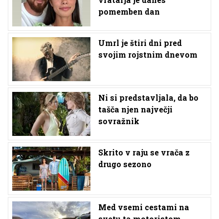
pomemben dan
Umrl je štiri dni pred
svojim rojstnim dnevom
Ni si predstavljala, da bo
tašča njen največji
sovražnik
Skrito v raju se vrača z
drugo sezono
Med vsemi cestami na
svetu ta motoristom