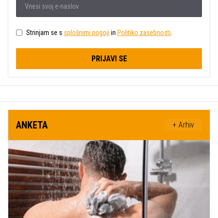
Strinjam se s
splošnimi pogoji
in
Politiko zasebnosti
.
PRIJAVI SE
ANKETA
+ Arhiv