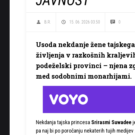
JAVNOST
B.R.
15. 06. 2026 03.50
0
Usoda nekdanje žene tajskega k
življenja v razkošnih kralje
podeželski provinci – njena z
med sodobnimi monarhijami.
Nekdanja tajska princesa
Srirasmi Suwadee
j
pa naj bi po poročanju nekaterih tujih medijev ži