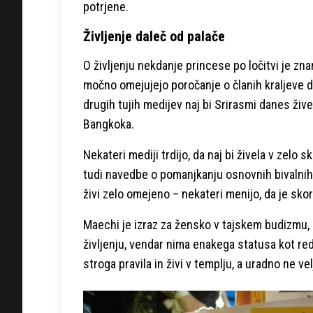
potrjene.
Življenje daleč od palače
O življenju nekdanje princese po ločitvi je zn
močno omejujejo poročanje o članih kraljeve d
drugih tujih medijev naj bi Srirasmi danes živ
Bangkoka.
Nekateri mediji trdijo, da naj bi živela v zelo 
tudi navedbe o pomanjkanju osnovnih bivalnih p
živi zelo omejeno – nekateri menijo, da je skor
Maechi je izraz za žensko v tajskem budizmu,
življenju, vendar nima enakega statusa kot red
stroga pravila in živi v templju, a uradno ne