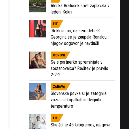
Alenka Bratušek spet zaplavala v
ledeni Kokri
FIT
'Rekli so mi, da sem debela':
Georgina se je zaupala Ronaldu,
njegov odgovor je navdušil
ODNOSI
Se s partnerko spreminjata v
sostanovalca? Rešitev je pravilo
2-2-2
ZABAVA
Slovenska pevka si je zategnila
vozel na kopalkah in dvignila
temperaturo
FIT
Shujšal je 45 kilogramov, njegova