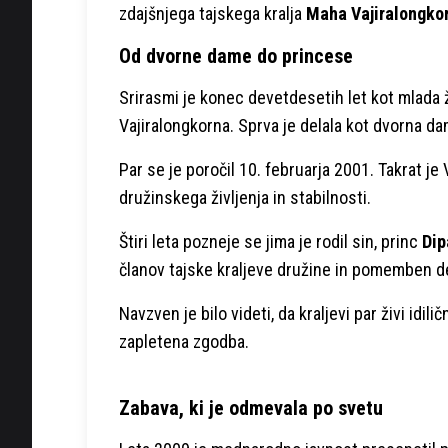
zdajšnjega tajskega kralja
Maha Vajiralongko
Od dvorne dame do princese
Srirasmi je konec devetdesetih let kot mlada
Vajiralongkorna. Sprva je delala kot dvorna d
Par se je poročil 10. februarja 2001. Takrat je 
družinskega življenja in stabilnosti.
Štiri leta pozneje se jima je rodil sin, princ
Dip
članov tajske kraljeve družine in pomemben de
Navzven je bilo videti, da kraljevi par živi idili
zapletena zgodba.
Zabava, ki je odmevala po svetu