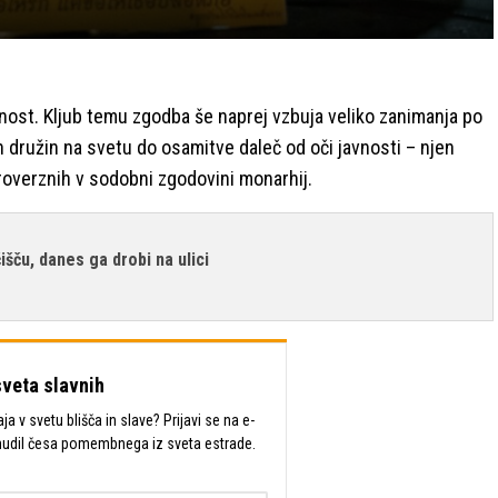
nost. Kljub temu zgodba še naprej vzbuja veliko zanimanja po
ih družin na svetu do osamitve daleč od oči javnosti – njen
roverznih v sodobni zgodovini monarhij.
išču, danes ga drobi na ulici
sveta slavnih
a v svetu blišča in slave? Prijavi se na e-
mudil česa pomembnega iz sveta estrade.