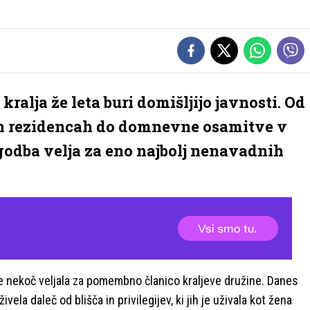
ralja že leta buri domišljijo javnosti. Od
vih rezidencah do domnevne osamitve v
godba velja za eno najbolj nenavadnih
e nekoč veljala za pomembno članico kraljeve družine. Danes
vela daleč od blišča in privilegijev, ki jih je uživala kot žena