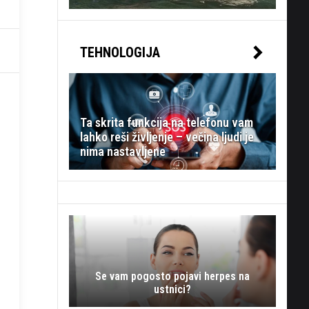
TEHNOLOGIJA
Ta skrita funkcija na telefonu vam
lahko reši življenje – večina ljudi je
nima nastavljene
Se vam pogosto pojavi herpes na
ustnici?