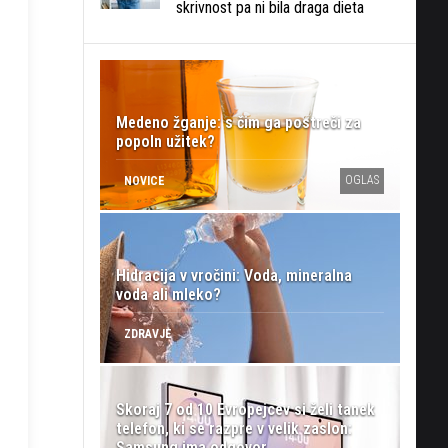
skrivnost pa ni bila draga dieta
Medeno žganje: s čim ga postreči za
popoln užitek?
OGLAS
NOVICE
Hidracija v vročini: Voda, mineralna
voda ali mleko?
ZDRAVJE
Skoraj 7 od 10 Evropejcev si želi tanek
telefon, ki se razpre v velik zaslon:
Samsung ima odgovor