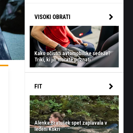
VISOKI OBRATI
Kako očistiti avtomobilske sedeže?
Triki, ki jih morate poznati
FIT
Alenka Bratušek spet zaplavala v
ledeni Kokri