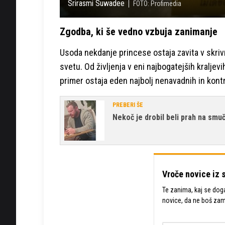
Srirasmi Suwadee
FOTO: Profimedia
Zgodba, ki še vedno vzbuja zanimanje
Usoda nekdanje princese ostaja zavita v skriv
svetu. Od življenja v eni najbogatejših kraljev
primer ostaja eden najbolj nenavadnih in kont
PREBERI ŠE
Nekoč je drobil beli prah na smuč
Vroče novice iz 
Te zanima, kaj se dogaj
novice, da ne boš za