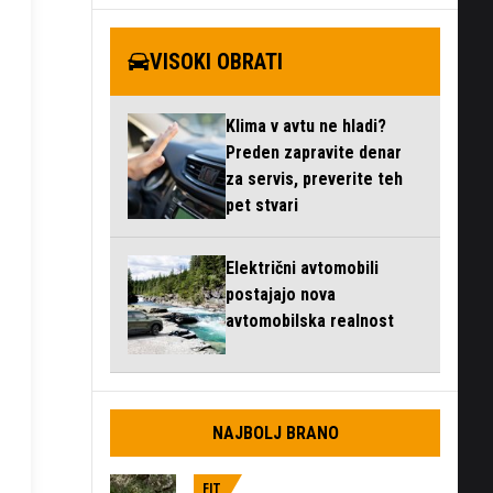
VISOKI OBRATI
Klima v avtu ne hladi?
Preden zapravite denar
za servis, preverite teh
pet stvari
Električni avtomobili
postajajo nova
avtomobilska realnost
NAJBOLJ BRANO
FIT