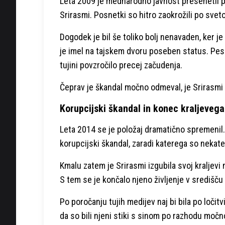
Leta 2009 je mednarodno javnost presenetil po
Srirasmi. Posnetki so hitro zaokrožili po sveto
Dogodek je bil še toliko bolj nenavaden, ker je
je imel na tajskem dvoru poseben status. Pes j
tujini povzročilo precej začudenja.
Čeprav je škandal močno odmeval, je Srirasmi š
Korupcijski škandal in konec kraljevega 
Leta 2014 se je položaj dramatično spremenil.
korupcijski škandal, zaradi katerega so nekater
Kmalu zatem je Srirasmi izgubila svoj kraljevi n
S tem se je končalo njeno življenje v središču
Po poročanju tujih medijev naj bi bila po ločitv
da so bili njeni stiki s sinom po razhodu močn