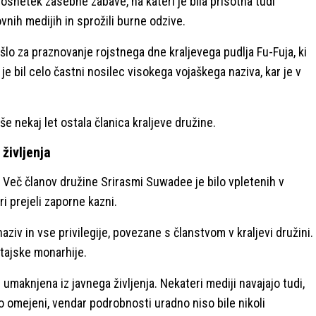
snetek zasebne zabave, na kateri je bila prisotna tudi
vnih medijih in sprožili burne odzive.
 šlo za praznovanje rojstnega dne kraljevega pudlja Fu-Fuja, ki
e bil celo častni nosilec visokega vojaškega naziva, kar je v
e nekaj let ostala članica kraljeve družine.
življenja
 Več članov družine Srirasmi Suwadee je bilo vpletenih v
i prejeli zaporne kazni.
aziv in vse privilegije, povezane s članstvom v kraljevi družini.
 tajske monarhije.
i umaknjena iz javnega življenja. Nekateri mediji navajajo tudi,
o omejeni, vendar podrobnosti uradno niso bile nikoli