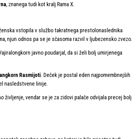
rna
, znanega tudi kot kralj Rama X.
 ženska vstopila v službo takratnega prestolonaslednika
ama, njun odnos pa se je sčasoma razvil v ljubezensko zvezo.
Vajiralongkorn javno poudarjal, da si želi bolj umirjenega
angkorn Rasmijoti
. Deček je postal eden najpomembnejših
l nasledstvene linije.
čno življenje, vendar se je za zidovi palače odvijala precej bolj