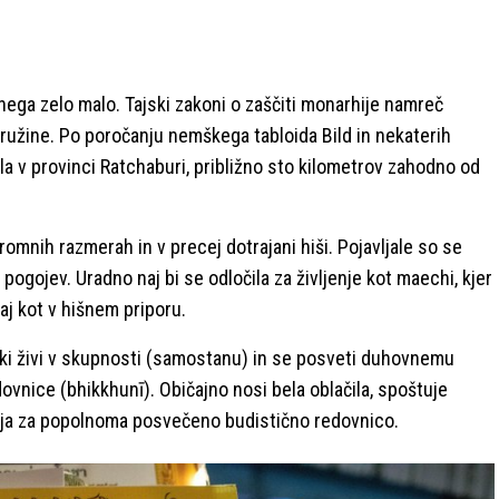
anega zelo malo. Tajski zakoni o zaščiti monarhije namreč
ružine. Po poročanju nemškega tabloida Bild in nekaterih
ela v provinci Ratchaburi, približno sto kilometrov zahodno od
skromnih razmerah in v precej dotrajani hiši. Pojavljale so se
ogojev. Uradno naj bi se odločila za življenje kot maechi, kjer
aj kot v hišnem priporu.
 ki živi v skupnosti (samostanu) in se posveti duhovnemu
ovnice (bhikkhunī). Običajno nosi bela oblačila, spoštuje
 velja za popolnoma posvečeno budistično redovnico.