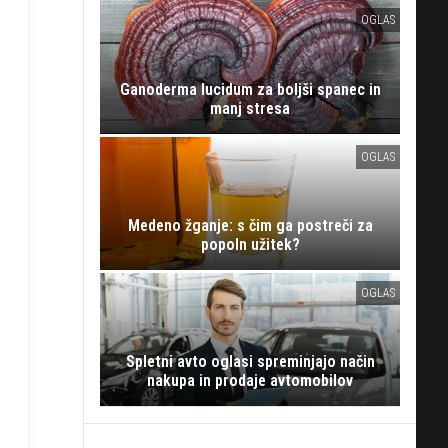
OGLAS
Ganoderma lucidum za boljši spanec in
manj stresa
OGLAS
Medeno žganje: s čim ga postreči za
popoln užitek?
OGLAS
Spletni avto oglasi spreminjajo način
nakupa in prodaje avtomobilov