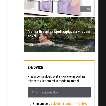
OGLAS
NOVICE
Alenka Bratušek spet zaplavala v ledeni
Kokri
FIT
E-NOVICE
Prijavi se na Moskisvet e-novičke in bodi na
tekočem z lepotnimi in modnimi trendi.
Strinjam se s
splošnimi pogoji
in
Politiko