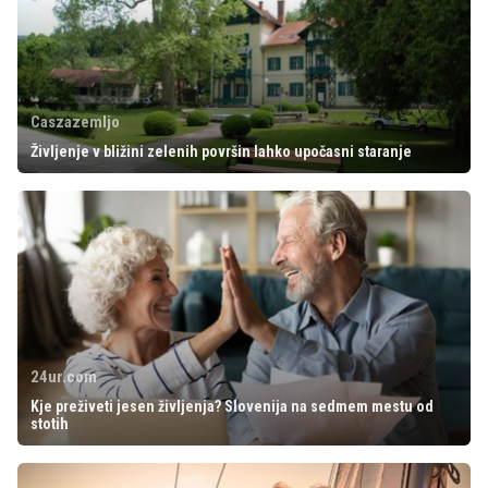
Caszazemljo
Življenje v bližini zelenih površin lahko upočasni staranje
24ur.com
Kje preživeti jesen življenja? Slovenija na sedmem mestu od
stotih