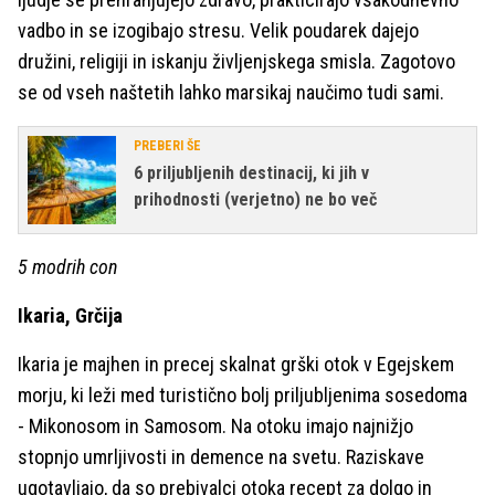
vadbo in se izogibajo stresu. Velik poudarek dajejo
družini, religiji in iskanju življenjskega smisla. Zagotovo
se od vseh naštetih lahko marsikaj naučimo tudi sami.
PREBERI ŠE
6 priljubljenih destinacij, ki jih v
prihodnosti (verjetno) ne bo več
5 modrih con
Ikaria, Grčija
Ikaria je majhen in precej skalnat grški otok v Egejskem
morju, ki leži med turistično bolj priljubljenima sosedoma
- Mikonosom in Samosom. Na otoku imajo najnižjo
stopnjo umrljivosti in demence na svetu. Raziskave
ugotavljajo, da so prebivalci otoka recept za dolgo in