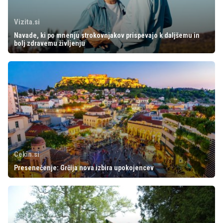
Vizita.si
Navade, ki po mnenju strokovnjakov prispevajo k daljšemu in
bolj zdravemu življenju
Cekin.si
Presenečenje: Grčija nova izbira upokojencev