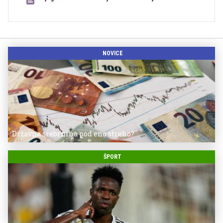
NOVICE
Državna srebrnina pod eno streho?
ŠPORT