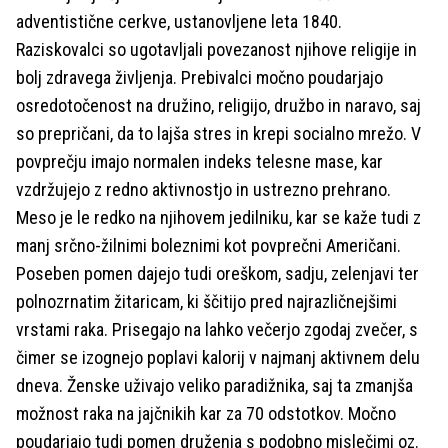
adventistične cerkve, ustanovljene leta 1840.
Raziskovalci so ugotavljali povezanost njihove religije in
bolj zdravega življenja. Prebivalci močno poudarjajo
osredotočenost na družino, religijo, družbo in naravo, saj
so prepričani, da to lajša stres in krepi socialno mrežo. V
povprečju imajo normalen indeks telesne mase, kar
vzdržujejo z redno aktivnostjo in ustrezno prehrano.
Meso je le redko na njihovem jedilniku, kar se kaže tudi z
manj srčno-žilnimi boleznimi kot povprečni Američani.
Poseben pomen dajejo tudi oreškom, sadju, zelenjavi ter
polnozrnatim žitaricam, ki ščitijo pred najrazličnejšimi
vrstami raka. Prisegajo na lahko večerjo zgodaj zvečer, s
čimer se izognejo poplavi kalorij v najmanj aktivnem delu
dneva. Ženske uživajo veliko paradižnika, saj ta zmanjša
možnost raka na jajčnikih kar za 70 odstotkov. Močno
poudarjajo tudi pomen druženja s podobno mislečimi oz.