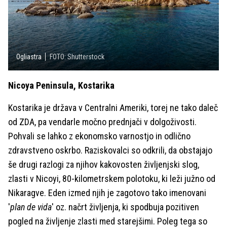
Ogliastra
FOTO: Shutterstock
Nicoya Peninsula, Kostarika
Kostarika je država v Centralni Ameriki, torej ne tako daleč
od ZDA, pa vendarle močno prednjači v dolgoživosti.
Pohvali se lahko z ekonomsko varnostjo in odlično
zdravstveno oskrbo. Raziskovalci so odkrili, da obstajajo
še drugi razlogi za njihov kakovosten življenjski slog,
zlasti v Nicoyi, 80-kilometrskem polotoku, ki leži južno od
Nikaragve. Eden izmed njih je zagotovo tako imenovani
'
plan de vida
' oz. načrt življenja, ki spodbuja pozitiven
pogled na življenje zlasti med starejšimi. Poleg tega so