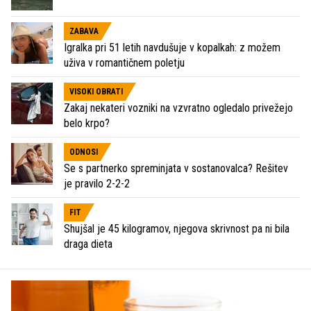
ZABAVA
Igralka pri 51 letih navdušuje v kopalkah: z možem
uživa v romantičnem poletju
VISOKI OBRATI
Zakaj nekateri vozniki na vzvratno ogledalo privežejo
belo krpo?
ODNOSI
Se s partnerko spreminjata v sostanovalca? Rešitev
je pravilo 2-2-2
FIT
Shujšal je 45 kilogramov, njegova skrivnost pa ni bila
draga dieta