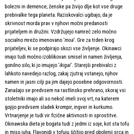
bolezni in demence, ženske pa živijo dlje kot vse druge
prebivalke tega planeta. Raziskovalci ugibajo, da je
skrivnost morda prav v njihovi močni predanosti
prijateljem in družini. Vzdržujejo namreč zelo močno
socialno mrežo imenovano '
moa
'. Gre za trden krog
prijateljev, ki se podpirajo skozi vse življenje. Okinawci
imajo tudi močno izoblikovan smisel in namen življenja,
gonilno silo, ki jo imujejo '
ikigai
'. Starejši prebivalci z
lahkoto navedejo razlog, zakaj zjutraj vstanejo, njihov
namen in jasni cilji pa jim dajejo posebne odgovornosti.
Zanašajo se predvsem na rastlinsko prehrano, skoraj vsi
stoletniki imajo ali so nekoč imeli svoj vrt, na katerem
gojijo predvsem sladek krompir, ingver in kurkumo.
Vrtnarjenje je tudi vir fizične aktivnosti in sprostitve.
Okinawska dieta je bogata tudi z jedmi iz soje, kot sta tofu
in miso juha. Flavonidi v tofuju ščitijo pred obolenji srca in