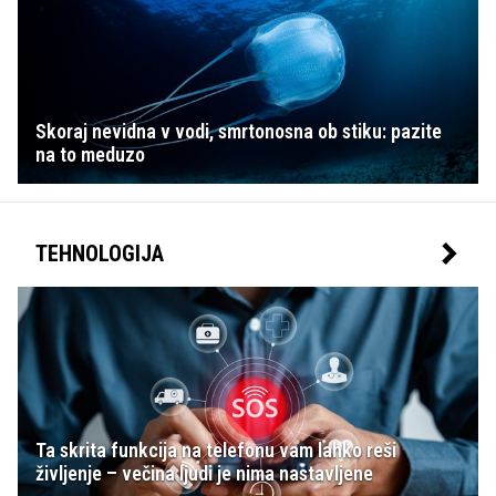
Skoraj nevidna v vodi, smrtonosna ob stiku: pazite
na to meduzo
TEHNOLOGIJA
Ta skrita funkcija na telefonu vam lahko reši
življenje – večina ljudi je nima nastavljene