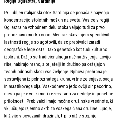
Regija Ogliastra, Sardinija
Priljubljen italijanski otok Sardinija se ponaša z največjo
koncentracijo stoletnih moških na svetu. Vasice v regiji
Ogliastra na vzhodnem delu otoka veljajo tudi za prvo
prepoznano modro cono. Med raziskovanjem specifičnih
lastnosti regije so ugotovili, da so prebivalci zaradi
geografske lege ostali tako genetsko kot tudi kulturno
izolirani. Držijo se tradicionalnega načina življenja. Lovijo
ribe, nabirajo hrano, s prijatelji in družino pa ostajajo v
tesnih odnosih skozi vse življenje. Njihova prehrana je
sestavljena iz polnozrnatega kruha, vrtne zelenjave, sadja
in mastikovega olja. Vsakodnevno jedo ovčji sir pecorino,
meso pa je v veliki meri rezervirano za nedelje in posebne
priložnosti. Prebivalci imajo močne družinske vrednote, ki
vključujejo izjemno skrb za vsakega člana družine. Ljudje,
ki živijo v povezanih družinah, trpijo nižje stopnje