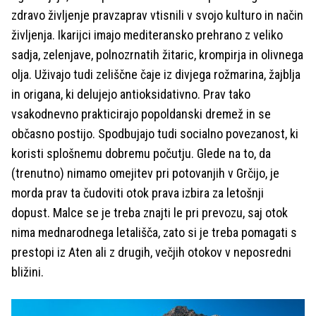
zdravo življenje pravzaprav vtisnili v svojo kulturo in način
življenja. Ikarijci imajo mediteransko prehrano z veliko
sadja, zelenjave, polnozrnatih žitaric, krompirja in olivnega
olja. Uživajo tudi zeliščne čaje iz divjega rožmarina, žajblja
in origana, ki delujejo antioksidativno. Prav tako
vsakodnevno prakticirajo popoldanski dremež in se
občasno postijo. Spodbujajo tudi socialno povezanost, ki
koristi splošnemu dobremu počutju. Glede na to, da
(trenutno) nimamo omejitev pri potovanjih v Grčijo, je
morda prav ta čudoviti otok prava izbira za letošnji
dopust. Malce se je treba znajti le pri prevozu, saj otok
nima mednarodnega letališča, zato si je treba pomagati s
prestopi iz Aten ali z drugih, večjih otokov v neposredni
bližini.