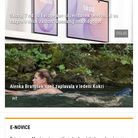
Skoraj 7 od 10 Evropejcev si želi tanek telefon, ki se
razpre v velik zaslon: Samsung ima odgovor
OGLAS
NOVICE
Alenka Bratušek spet zaplavala v ledeni Kokri
FIT
E-NOVICE