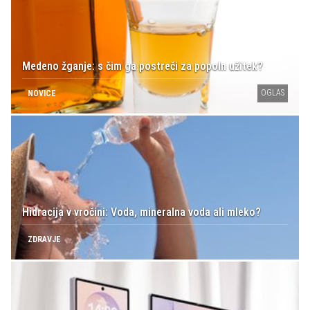
Medeno žganje: s čim ga postreči za popoln užitek?
OGLAS
NOVICE
Hidracija v vročini: Voda, mineralna voda ali mleko?
ZDRAVJE