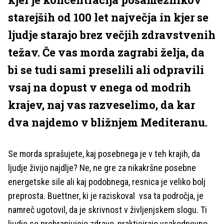
starejših od 100 let največja in kjer se
ljudje starajo brez večjih zdravstvenih
težav. Če vas morda zagrabi želja, da
bi se tudi sami preselili ali odpravili
vsaj na dopust v enega od modrih
krajev, naj vas razveselimo, da kar
dva najdemo v bližnjem Mediteranu.
Se morda sprašujete, kaj posebnega je v teh krajih, da
ljudje živijo najdlje? Ne, ne gre za nikakršne posebne
energetske sile ali kaj podobnega, resnica je veliko bolj
preprosta. Buettner, ki je raziskoval vsa ta področja, je
namreč ugotovil, da je skrivnost v življenjskem slogu. Ti
ljudje se prehranjujejo zdravo, prakticirajo vsakodnevno