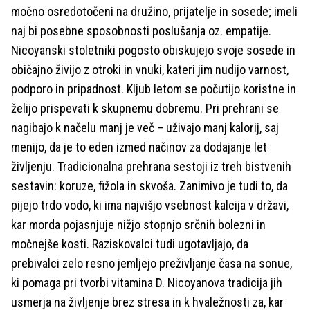
močno osredotočeni na družino, prijatelje in sosede; imeli
naj bi posebne sposobnosti poslušanja oz. empatije.
Nicoyanski stoletniki pogosto obiskujejo svoje sosede in
običajno živijo z otroki in vnuki, kateri jim nudijo varnost,
podporo in pripadnost. Kljub letom se počutijo koristne in
želijo prispevati k skupnemu dobremu. Pri prehrani se
nagibajo k načelu manj je več – uživajo manj kalorij, saj
menijo, da je to eden izmed načinov za dodajanje let
življenju. Tradicionalna prehrana sestoji iz treh bistvenih
sestavin: koruze, fižola in skvoša. Zanimivo je tudi to, da
pijejo trdo vodo, ki ima najvišjo vsebnost kalcija v državi,
kar morda pojasnjuje nižjo stopnjo srčnih bolezni in
močnejše kosti. Raziskovalci tudi ugotavljajo, da
prebivalci zelo resno jemljejo preživljanje časa na sonue,
ki pomaga pri tvorbi vitamina D. Nicoyanova tradicija jih
usmerja na življenje brez stresa in k hvaležnosti za, kar