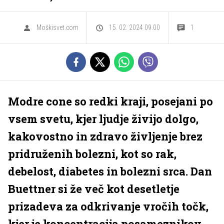
Moškisvet.com
15. 02. 2024 09.00
1
Modre cone so redki kraji, posejani po
vsem svetu, kjer ljudje živijo dolgo,
kakovostno in zdravo življenje brez
pridruženih bolezni, kot so rak,
debelost, diabetes in bolezni srca. Dan
Buettner si že več kot desetletje
prizadeva za odkrivanje vročih točk,
kjer je koncentracija posameznikov