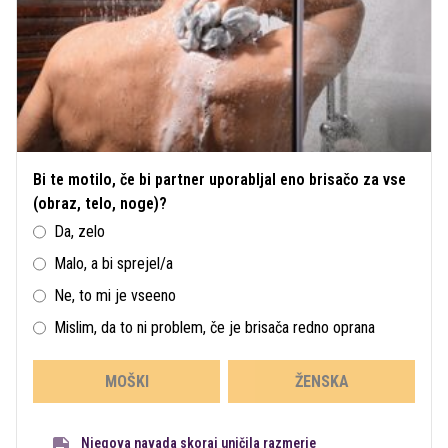
Bi te motilo, če bi partner uporabljal eno brisačo za vse
(obraz, telo, noge)?
Da, zelo
Malo, a bi sprejel/a
Ne, to mi je vseeno
Mislim, da to ni problem, če je brisača redno oprana
MOŠKI
ŽENSKA
Njegova navada skoraj uničila razmerje