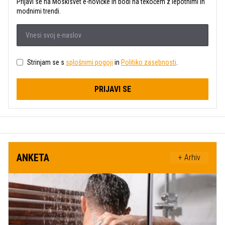
Prijavi se na Moskisvet e-novičke in bodi na tekočem z lepotnimi in
modnimi trendi.
Strinjam se s
splošnimi pogoji
in
Politiko zasebnosti
.
PRIJAVI SE
ANKETA
+ Arhiv