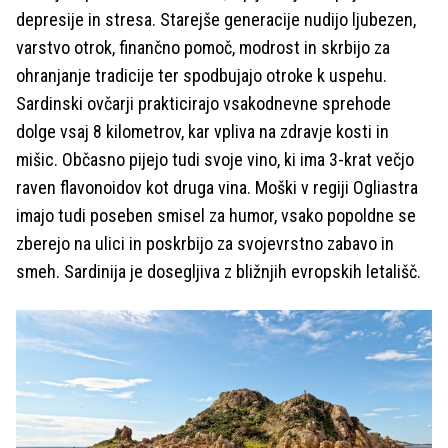
depresije in stresa. Starejše generacije nudijo ljubezen,
varstvo otrok, finančno pomoč, modrost in skrbijo za
ohranjanje tradicije ter spodbujajo otroke k uspehu.
Sardinski ovčarji prakticirajo vsakodnevne sprehode
dolge vsaj 8 kilometrov, kar vpliva na zdravje kosti in
mišic. Občasno pijejo tudi svoje vino, ki ima 3-krat večjo
raven flavonoidov kot druga vina. Moški v regiji Ogliastra
imajo tudi poseben smisel za humor, vsako popoldne se
zberejo na ulici in poskrbijo za svojevrstno zabavo in
smeh. Sardinija je dosegljiva z bližnjih evropskih letališč.