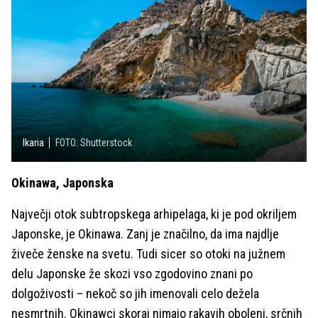
Ikaria
FOTO: Shutterstock
Okinawa, Japonska
Največji otok subtropskega arhipelaga, ki je pod okriljem
Japonske, je Okinawa. Zanj je značilno, da ima najdlje
živeče ženske na svetu. Tudi sicer so otoki na južnem
delu Japonske že skozi vso zgodovino znani po
dolgoživosti – nekoč so jih imenovali celo dežela
nesmrtnih. Okinawci skoraj nimajo rakavih obolenj, srčnih