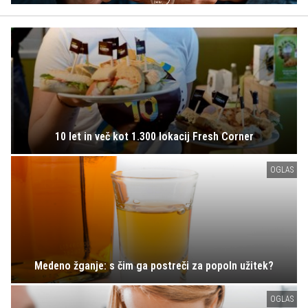
10 let in več kot 1.300 lokacij Fresh Corner
OGLAS
Medeno žganje: s čim ga postreči za popoln užitek?
OGLAS