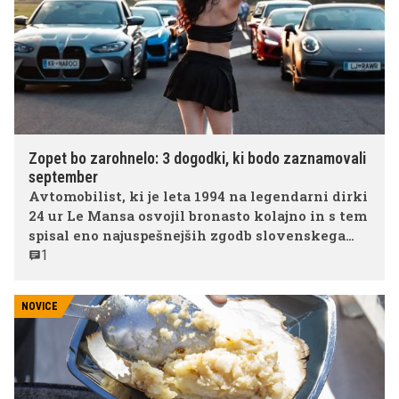
Zopet bo zarohnelo: 3 dogodki, ki bodo zaznamovali
september
Avtomobilist, ki je leta 1994 na legendarni dirki
24 ur Le Mansa osvojil bronasto kolajno in s tem
spisal eno najuspešnejših zgodb slovenskega
avto-moto športa, bo septembra v Sloveniji
1
organiziral kar 3 največje avtomobilske
dogodke.
NOVICE