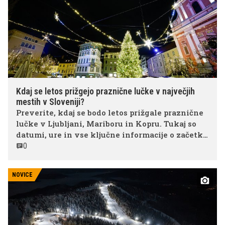
Kdaj se letos prižgejo praznične lučke v največjih
mestih v Sloveniji?
Preverite, kdaj se bodo letos prižgale praznične
lučke v Ljubljani, Mariboru in Kopru. Tukaj so
datumi, ure in vse ključne informacije o začetku
decembrskega dogajanja v največjih slovenskih
0
mestih.
NOVICE