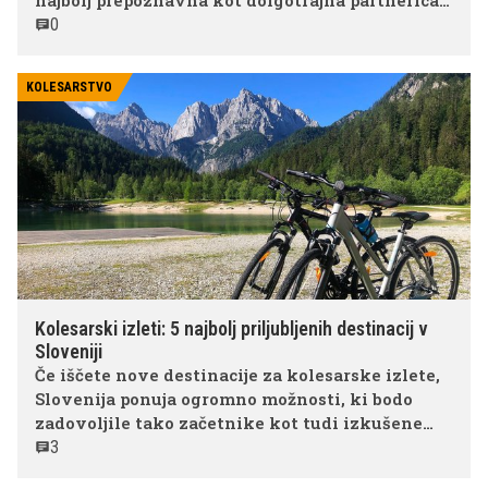
najbolj prepoznavna kot dolgotrajna partnerica
in nekdanja zaročenka enega najbolj znanih
0
slovenskih športnikov Luke Dončića.
KOLESARSTVO
Kolesarski izleti: 5 najbolj priljubljenih destinacij v
Sloveniji
Če iščete nove destinacije za kolesarske izlete,
Slovenija ponuja ogromno možnosti, ki bodo
zadovoljile tako začetnike kot tudi izkušene
kolesarje. Spodaj smo jih za vas izbrali pet!
3