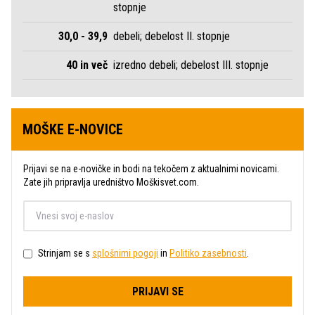
stopnje
30,0 - 39,9
debeli; debelost II. stopnje
40 in več
izredno debeli; debelost III. stopnje
MOŠKE E-NOVICE
Prijavi se na e-novičke in bodi na tekočem z aktualnimi novicami.
Zate jih pripravlja uredništvo Moškisvet.com.
Strinjam se s
splošnimi pogoji
in
Politiko zasebnosti
.
PRIJAVI SE