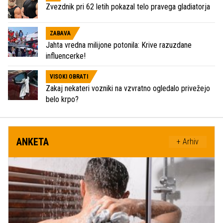
Zvezdnik pri 62 letih pokazal telo pravega gladiatorja
ZABAVA
Jahta vredna milijone potonila: Krive razuzdane
influencerke!
VISOKI OBRATI
Zakaj nekateri vozniki na vzvratno ogledalo privežejo
belo krpo?
ANKETA
+ Arhiv