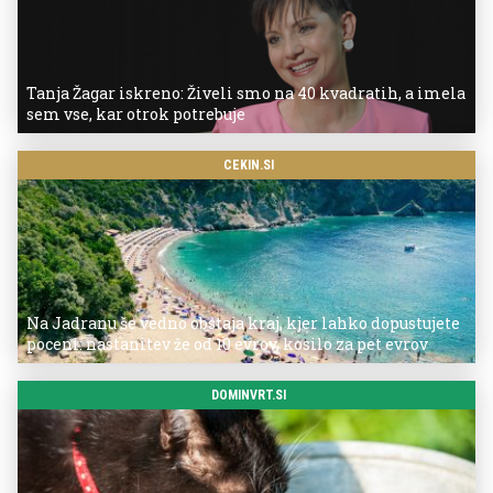
Tanja Žagar iskreno: Živeli smo na 40 kvadratih, a imela
sem vse, kar otrok potrebuje
CEKIN.SI
Na Jadranu še vedno obstaja kraj, kjer lahko dopustujete
poceni: nastanitev že od 10 evrov, kosilo za pet evrov
DOMINVRT.SI