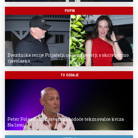
POPIN
Zvezdnika serije Prijatelji ujeli na večerji s skrivnostno
rjavolasko
TV ODDAJE
Peter Poles delil nasvete za bodoče tekmovalce kviza
Na lovu