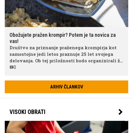
Obožujete pražen krompir? Potem je ta novica za
vas!
Društvo za priznanje praženega krompirja kot
samostojne jedi letos praznuje 25 let svojega
delovanja. Ob tej priložnosti bodo organizirali že
25. Svetovni festival praženega krompirja, ki bo
0
potekal v soboto, 6. septembra 2025, s pričetkom
ob 12. uri v Šenčurju.
ARHIV ČLANKOV
VISOKI OBRATI