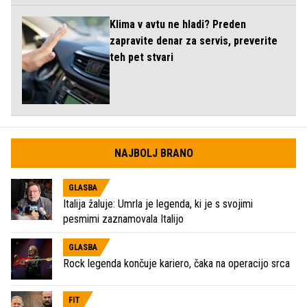
Klima v avtu ne hladi? Preden
zapravite denar za servis, preverite
teh pet stvari
NAJBOLJ BRANO
GLASBA
Italija žaluje: Umrla je legenda, ki je s svojimi
pesmimi zaznamovala Italijo
GLASBA
Rock legenda končuje kariero, čaka na operacijo srca
FIT