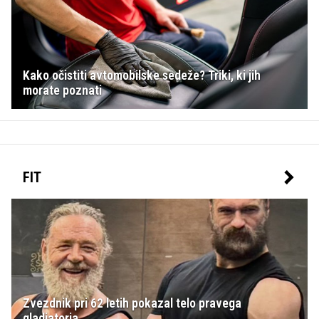
Kako očistiti avtomobilske sedeže? Triki, ki jih
morate poznati
FIT
Zvezdnik pri 62 letih pokazal telo pravega
gladiatorja