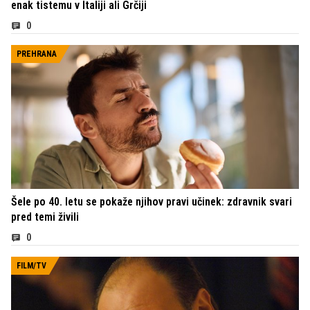
enak tistemu v Italiji ali Grčiji
0
PREHRANA
Šele po 40. letu se pokaže njihov pravi učinek: zdravnik svari
pred temi živili
0
FILM/TV