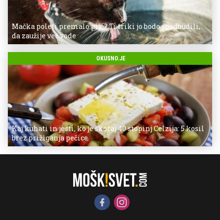
Mačka poleti premalo pije? Ti triki jo bodo spodbudili,
da zaužije več vode
OKUSNO.JE
Kaj kuhati in jesti, ko je skoraj 40 stopinj Celzija: 5 kosil
brez prižiganja pečice