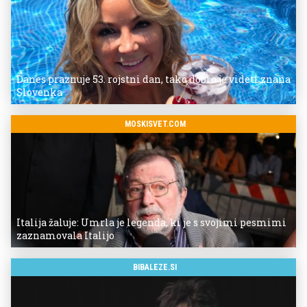
Danes praznuje 53. rojstni dan, tako dobro je videti znana
Slovenka
MOSKISVET.COM
Italija žaluje: Umrla je legenda, ki je s svojimi pesmimi
zaznamovala Italijo
BIBALEZE.SI