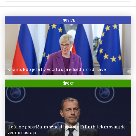
NOVICE
Znano, kdo je bil v vozilu s predsednico države
ŠPORT
Uefa ne popušča: možnost bojkota Fifinih tekmovanj še
vedno obstaja