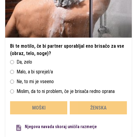
Bi te motilo, če bi partner uporabljal eno brisačo za vse
(obraz, telo, noge)?
Da, zelo
Malo, a bi sprejel/a
Ne, to mi je vseeno
Mislim, da to ni problem, če je brisača redno oprana
MOŠKI
ŽENSKA
Njegova navada skoraj uničila razmerje