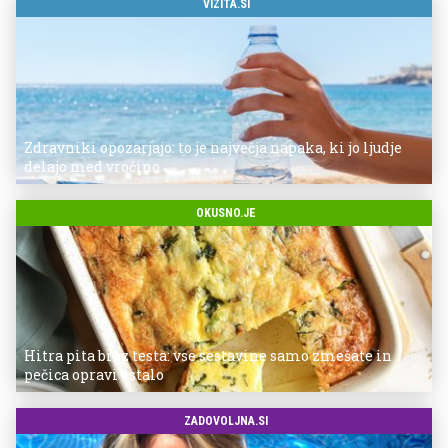
VIZITA.SI
Zdravniki opozarjajo: to je največja napaka, ki jo ljudje
delajo med vročino
OKUSNO.JE
Hitra pita brez testa: vse sestavine samo zmešate in
pečica opravi ostalo
ZADOVOLJNA.SI