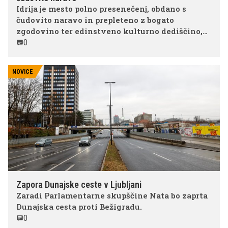
Idrija je mesto polno presenečenj, obdano s
čudovito naravo in prepleteno z bogato
zgodovino ter edinstveno kulturno dediščino,
ki jo potrjujejo tri oznake UNESCO.
0
NOVICE
Zapora Dunajske ceste v Ljubljani
Zaradi Parlamentarne skupščine Nata bo zaprta
Dunajska cesta proti Bežigradu.
0