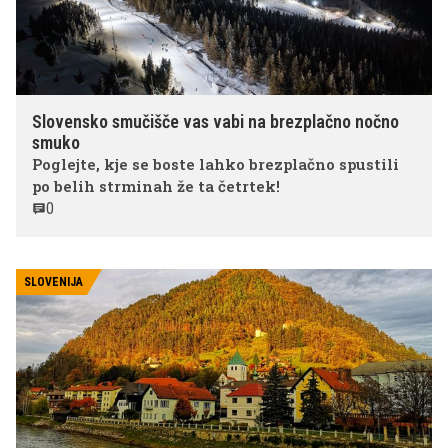
Slovensko smučišče vas vabi na brezplačno nočno
smuko
Poglejte, kje se boste lahko brezplačno spustili
po belih strminah že ta četrtek!
0
SLOVENIJA